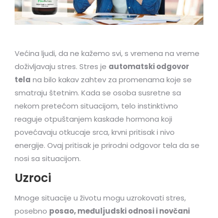
Većina ljudi, da ne kažemo svi, s vremena na vreme
doživljavaju stres. Stres je
automatski odgovor
tela
na bilo kakav zahtev za promenama koje se
smatraju štetnim. Kada se osoba susretne sa
nekom pretećom situacijom, telo instinktivno
reaguje otpuštanjem kaskade hormona koji
povećavaju otkucaje srca, krvni pritisak i nivo
energije. Ovaj pritisak je prirodni odgovor tela da se
nosi sa situacijom.
Uzroci
Mnoge situacije u životu mogu uzrokovati stres,
posebno
posao, međuljudski odnosi i novčani