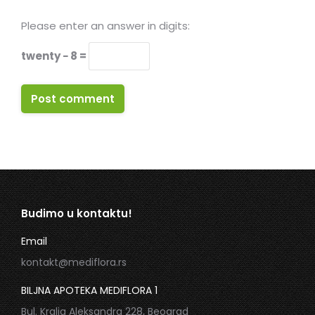
Please enter an answer in digits:
twenty − 8 =
Post comment
Budimo u kontaktu!
Email
kontakt@mediflora.rs
BILJNA APOTEKA MEDIFLORA 1
Bul. Kralja Aleksandra 228, Beograd