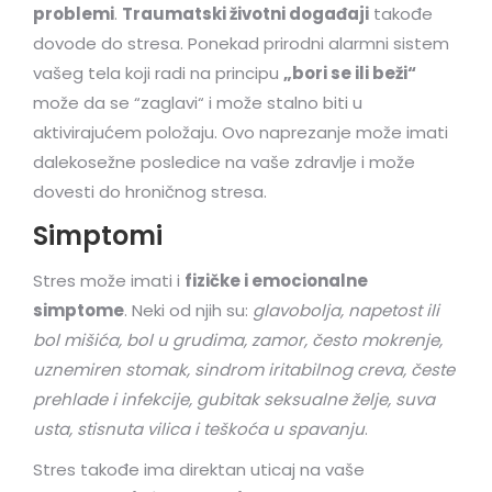
problemi
.
Traumatski životni događaji
takođe
dovode do stresa. Ponekad prirodni alarmni sistem
vašeg tela koji radi na principu
„bori se ili beži“
može da se “zaglavi“ i može stalno biti u
aktivirajućem položaju. Ovo naprezanje može imati
dalekosežne posledice na vaše zdravlje i može
dovesti do hroničnog stresa.
Simptomi
Stres može imati i
fizičke i emocionalne
simptome
. Neki od njih su:
glavobolja, napetost ili
bol mišića, bol u grudima, zamor, često mokrenje,
uznemiren stomak, sindrom iritabilnog creva, česte
prehlade i infekcije, gubitak seksualne želje, suva
usta, stisnuta vilica i teškoća u spavanju
.
Stres takođe ima direktan uticaj na vaše