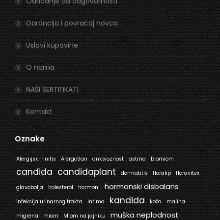
window
window
Odricanje od odgovornosti
Garancija i povraćaj novca
Uslovi kupovine
O nama
NAŠI SERTIFIKATI
Kontakt
Oznake
Alergijski rinitis
AlergoSan
anksioznost
astma
biomiom
candida
candidaplant
dermatitis
floralip
floravitex
hormonski disbalans
glavobolja
holesterol
hormoni
kandida
infekcija urinarnog trakta
intima
koža
malina
muška neplodnost
migrena
miom
Miom na jajniku