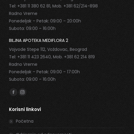
Tel: +381 11 380 62 81, Mob. +381 62/214-898
Radno Vreme
Ponedeljak – Petak: 09:00 – 20:00h
Subota: 09:00 – 16:00h
BILJNA APOTEKA MEDIFLORA 2
Vojvode Stepe 112, Voždovac, Beograd
Tel: +381 11 423 2640, Mob. +381 62 214 819
Radno Vreme
Ponedeljak – Petak: 09:00 – 17:00h
Subota: 09:00 – 16:00h
Find us on:
Facebook
Instagram
page
page
Korisni linkovi
opens
opens
in
in
Početna
new
new