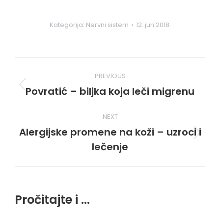
Kategorija:
Nervni sistem
12. jun 2018.
Post
PREVIOUS
navigation
Povratić – biljka koja leči migrenu
Previous
post:
NEXT
Alergijske promene na koži – uzroci i
Next
lečenje
post:
Pročitajte i ...