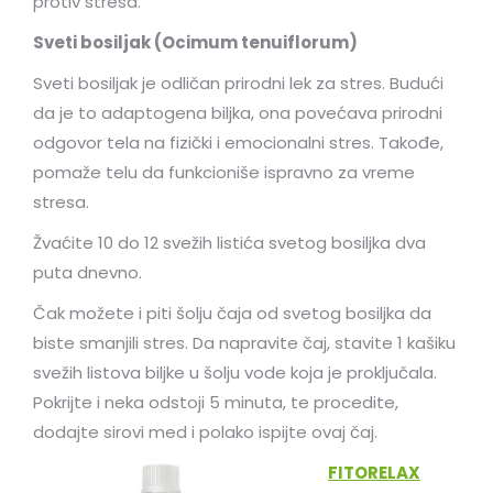
protiv stresa.
Sveti bosiljak (
Ocimum tenuiflorum)
Sveti bosiljak je odličan prirodni lek za stres. Budući
da je to adaptogena biljka, ona povećava prirodni
odgovor tela na fizički i emocionalni stres. Takođe,
pomaže telu da funkcioniše ispravno za vreme
stresa.
Žvaćite 10 do 12 svežih listića svetog bosiljka dva
puta dnevno.
Čak možete i piti šolju čaja od svetog bosiljka da
biste smanjili stres. Da napravite čaj, stavite 1 kašiku
svežih listova biljke u šolju vode koja je proključala.
Pokrijte i neka odstoji 5 minuta, te procedite,
dodajte sirovi med i polako ispijte ovaj čaj.
FITORELAX