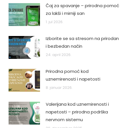
Čaj za spavanje – prirodna pomoć
za lakši i mirniji san
1. jul 2026.
Izborite se sa stresom na prirodan
i bezbedan način
24. april 2026.
Prirodna pomoć kod
uznemirenosti i napetosti
8. januar 2026.
Valerijana kod uznemirenosti i
napetosti – prirodna podrška
nervnom sistemu