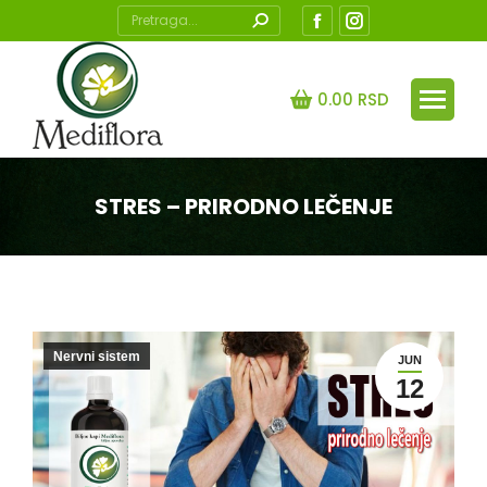
Search:
Facebook
Instagram
page
page
opens
opens
0.00
RSD
in
in
new
new
window
window
STRES – PRIRODNO LEČENJE
You are here:
Nervni sistem
JUN
12