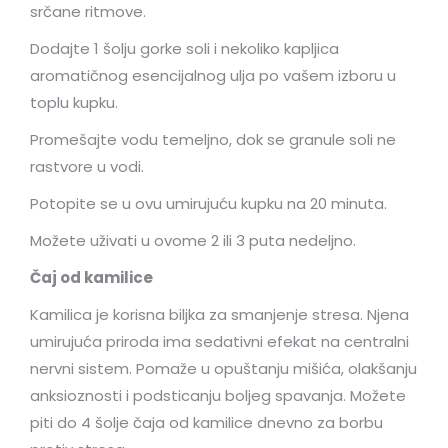
srčane ritmove.
Dodajte 1 šolju gorke soli i nekoliko kapljica
aromatičnog esencijalnog ulja po vašem izboru u
toplu kupku.
Promešajte vodu temeljno, dok se granule soli ne
rastvore u vodi.
Potopite se u ovu umirujuću kupku na 20 minuta.
Možete uživati u ovome 2 ili 3 puta nedeljno.
Čaj od kamilice
Kamilica je korisna biljka za smanjenje stresa. Njena
umirujuća priroda ima sedativni efekat na centralni
nervni sistem. Pomaže u opuštanju mišića, olakšanju
anksioznosti i podsticanju boljeg spavanja. Možete
piti do 4 šolje čaja od kamilice dnevno za borbu