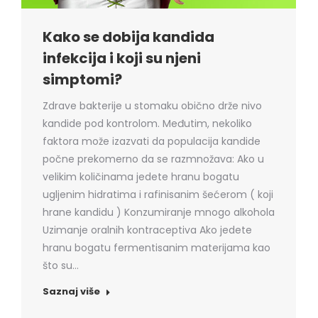
Kako se dobija kandida
infekcija i koji su njeni
simptomi?
Zdrave bakterije u stomaku obično drže nivo
kandide pod kontrolom. Međutim, nekoliko
faktora može izazvati da populacija kandide
počne prekomerno da se razmnožava: Ako u
velikim količinama jedete hranu bogatu
ugljenim hidratima i rafinisanim šećerom ( koji
hrane kandidu ) Konzumiranje mnogo alkohola
Uzimanje oralnih kontraceptiva Ako jedete
hranu bogatu fermentisanim materijama kao
što su…
Saznaj više