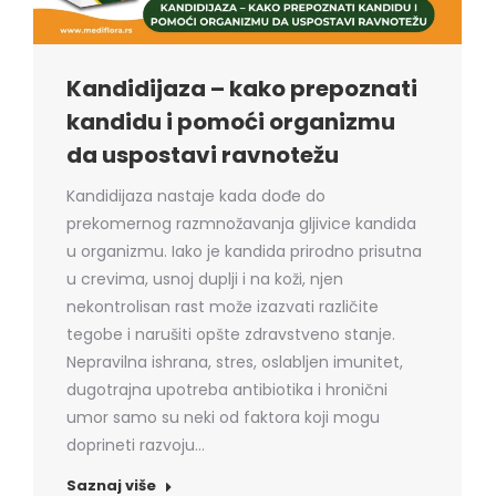
Kandidijaza – kako prepoznati
kandidu i pomoći organizmu
da uspostavi ravnotežu
Kandidijaza nastaje kada dođe do
prekomernog razmnožavanja gljivice kandida
u organizmu. Iako je kandida prirodno prisutna
u crevima, usnoj duplji i na koži, njen
nekontrolisan rast može izazvati različite
tegobe i narušiti opšte zdravstveno stanje.
Nepravilna ishrana, stres, oslabljen imunitet,
dugotrajna upotreba antibiotika i hronični
umor samo su neki od faktora koji mogu
doprineti razvoju…
Saznaj više