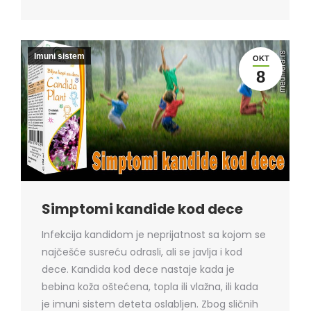
Imuni sistem
OKT
8
Simptomi kandide kod dece
Infekcija kandidom je neprijatnost sa kojom se
najčešće susreću odrasli, ali se javlja i kod
dece. Kandida kod dece nastaje kada je
bebina koža oštećena, topla ili vlažna, ili kada
je imuni sistem deteta oslabljen. Zbog sličnih