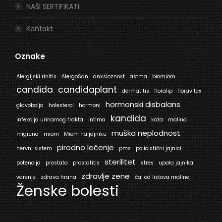
NAŠI SERTIFIKATI
Kontakt
Oznake
Alergijski rinitis
AlergoSan
anksioznost
astma
biomiom
candida
candidaplant
dermatitis
floralip
floravitex
hormonski disbalans
glavobolja
holesterol
hormoni
kandida
infekcija urinarnog trakta
intima
koža
malina
muška neplodnost
migrena
miom
Miom na jajniku
pirodno lečenje
nervni sistem
pms
policistični jajnici
sterilitet
potencija
prostata
prostatitis
stres
upala jajnika
zdravlje zene
varenje
zdrava hrana
čaj od listova maline
Ženske bolesti