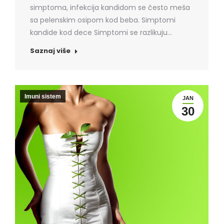
simptoma, infekcija kandidom se često meša
sa pelenskim osipom kod beba. Simptomi
kandide kod dece Simptomi se razlikuju…
Saznaj više
Imuni sistem
JAN
30