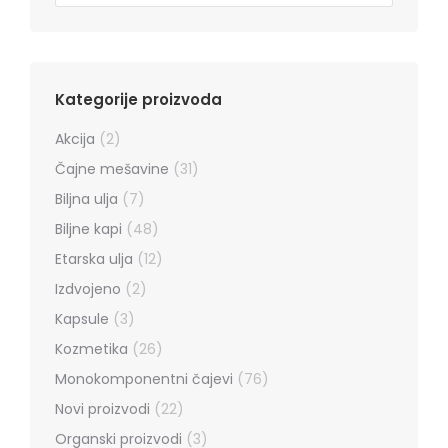
Kategorije proizvoda
Akcija
(2)
Čajne mešavine
(31)
Biljna ulja
(7)
Biljne kapi
(48)
Etarska ulja
(12)
Izdvojeno
(2)
Kapsule
(3)
Kozmetika
(26)
Monokomponentni čajevi
(76)
Novi proizvodi
(22)
Organski proizvodi
(3)