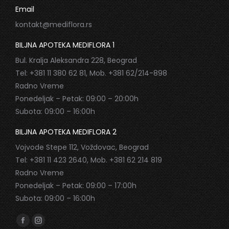
Email
kontakt@mediflora.rs
BILJNA APOTEKA MEDIFLORA 1
Bul. Kralja Aleksandra 228, Beograd
Tel: +381 11 380 62 81, Mob. +381 62/214-898
Radno Vreme
Ponedeljak – Petak: 09:00 – 20:00h
Subota: 09:00 – 16:00h
BILJNA APOTEKA MEDIFLORA 2
Vojvode Stepe 112, Voždovac, Beograd
Tel: +381 11 423 2640, Mob. +381 62 214 819
Radno Vreme
Ponedeljak – Petak: 09:00 – 17:00h
Subota: 09:00 – 16:00h
Find us on:
Facebook
Instagram