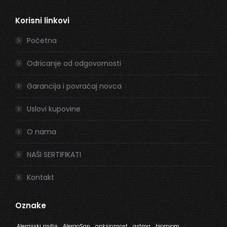
page
page
Korisni linkovi
opens
opens
in
in
Početna
new
new
window
window
Odricanje od odgovornosti
Garancija i povraćaj novca
Uslovi kupovine
O nama
NAŠI SERTIFIKATI
Kontakt
Oznake
Alergijski rinitis
AlergoSan
anksioznost
astma
biomiom