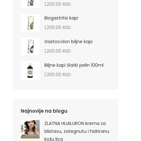
1,200.00
RSD
Biogastritis kapi
1,200.00
RSD
Gastocolon biljne kapi
1,200.00
RSD
Biljne kapi Slatki pelin 100ml
1,300.00
RSD
Najnovije na blogu
ZLATNA HIJALURON krema za
blistavu, zategnutu i hidriranu
kožu lica