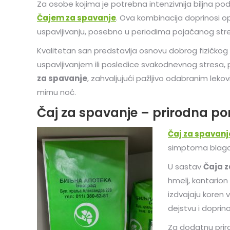
Za osobe kojima je potrebna intenzivnija biljna po
Čajem za spavanje
. Ova kombinacija doprinosi 
uspavljivanju, posebno u periodima pojačanog str
Kvalitetan san predstavlja osnovu dobrog fizičkog
uspavljivanjem ili posledice svakodnevnog stresa, 
za spavanje
, zahvaljujući pažljivo odabranim lek
mirnu noć.
Čaj za spavanje – prirodna p
Čaj za spavanj
simptoma blagog
U sastav
Čaja 
hmelj, kantarion
izdvajaju koren 
dejstvu i dopri
Za dodatnu priro