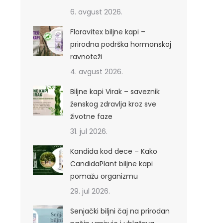
6. avgust 2026.
Floravitex biljne kapi –
prirodna podrška hormonskoj
ravnoteži
4. avgust 2026.
Biljne kapi Virak – saveznik
ženskog zdravlja kroz sve
životne faze
31. jul 2026.
Kandida kod dece – Kako
CandidaPlant biljne kapi
pomažu organizmu
29. jul 2026.
Senjački biljni čaj na prirodan