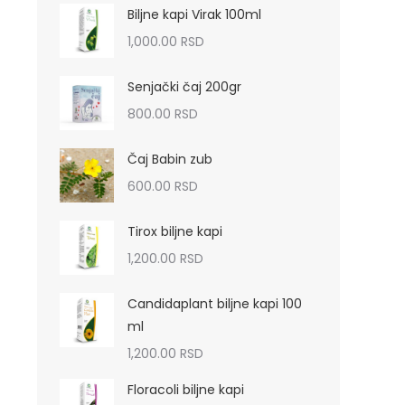
Biljne kapi Virak 100ml
1,000.00
RSD
Senjački čaj 200gr
800.00
RSD
Čaj Babin zub
600.00
RSD
Tirox biljne kapi
1,200.00
RSD
Candidaplant biljne kapi 100
ml
1,200.00
RSD
Floracoli biljne kapi