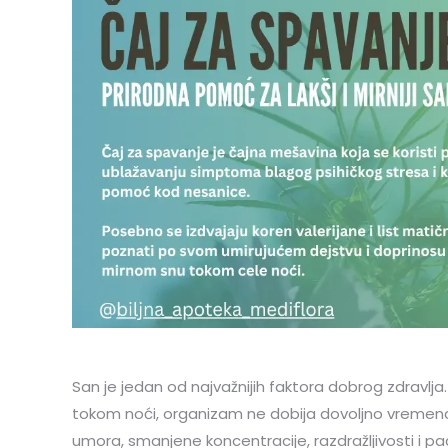
San je jedan od najvažnijih faktora dobrog zdravl
tokom noći, organizam ne dobija dovoljno vremen
umora, smanjene koncentracije, razdražljivosti i p