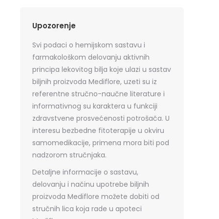
Upozorenje
Svi podaci o hemijskom sastavu i
farmakološkom delovanju aktivnih
principa lekovitog bilja koje ulazi u sastav
biljnih proizvoda Mediflore, uzeti su iz
referentne stručno-naučne literature i
informativnog su karaktera u funkciji
zdravstvene prosvećenosti potrošača. U
interesu bezbedne fitoterapije u okviru
samomedikacije, primena mora biti pod
nadzorom stručnjaka.
Detaljne informacije o sastavu,
delovanju i načinu upotrebe biljnih
proizvoda Mediflore možete dobiti od
stručnih lica koja rade u apoteci