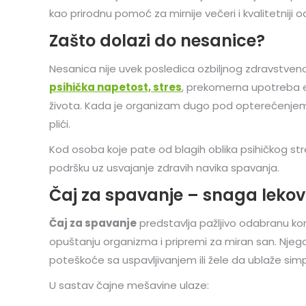
kao prirodnu pomoć za mirnije večeri i kvalitetniji 
Zašto dolazi do nesanice?
Nesanica nije uvek posledica ozbiljnog zdravstve
psihička napetost, stres
, prekomerna upotreba e
života. Kada je organizam dugo pod opterećenjem,
plići.
Kod osoba koje pate od blagih oblika psihičkog stre
podršku uz usvajanje zdravih navika spavanja.
Čaj za spavanje – snaga lekovi
Čaj za spavanje
predstavlja pažljivo odabranu kom
opuštanju organizma i pripremi za miran san. Nje
poteškoće sa uspavljivanjem ili žele da ublaže si
U sastav čajne mešavine ulaze: