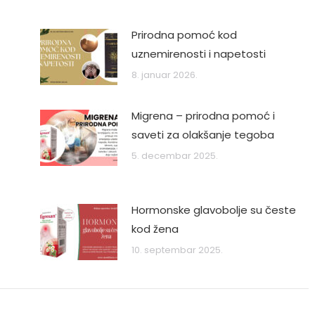
Prirodna pomoć kod
uznemirenosti i napetosti
8. januar 2026.
Migrena – prirodna pomoć i
saveti za olakšanje tegoba
5. decembar 2025.
Hormonske glavobolje su česte
kod žena
10. septembar 2025.