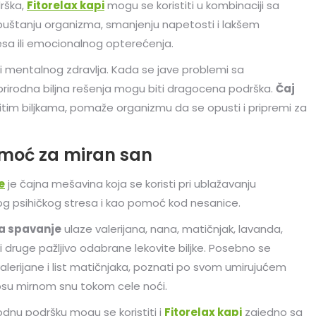
drška,
Fitorelax kapi
mogu se koristiti u kombinaciji sa
opuštanju organizma, smanjenju napetosti i lakšem
esa ili emocionalnog opterećenja.
 i mentalnog zdravlja. Kada se jave problemi sa
prirodna biljna rešenja mogu biti dragocena podrška.
Čaj
ovitim biljkama, pomaže organizmu da se opusti i pripremi za
omoć za miran san
e
je čajna mešavina koja se koristi pri ublažavanju
 psihičkog stresa i kao pomoć kod nesanice.
za spavanje
ulaze valerijana, nana, matičnjak, lavanda,
 i druge pažljivo odabrane lekovite biljke. Posebno se
valerijane i list matičnjaka, poznati po svom umirujućem
nosu mirnom snu tokom cele noći.
dnu podršku mogu se koristiti i
Fitorelax kapi
zajedno sa