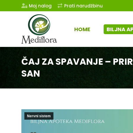
Moj nalog
Prati narudžbinu
HOME
BILJNA A
ČAJ ZA SPAVANJE – PRIR
SAN
Nervni sistem