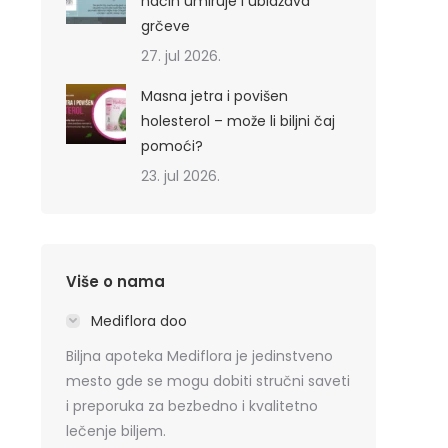
način umiruje i ublažava
grčeve
27. jul 2026.
Masna jetra i povišen
holesterol – može li biljni čaj
pomoći?
23. jul 2026.
Više o nama
Mediflora doo
Biljna apoteka Mediflora je jedinstveno
mesto gde se mogu dobiti stručni saveti
i preporuka za bezbedno i kvalitetno
lečenje biljem.