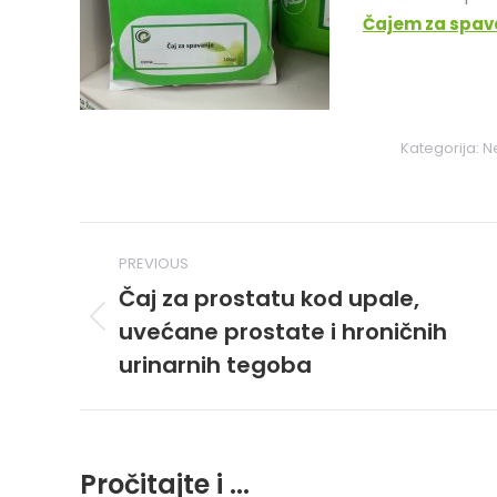
Čajem za spav
Kategorija:
Ne
Post
Koristil
PREVIOUS
navigation
uspešno
Čaj za prostatu kod upale,
cistom
uvećane prostate i hroničnih
Previous
post:
urinarnih tegoba
Pročitajte i ...