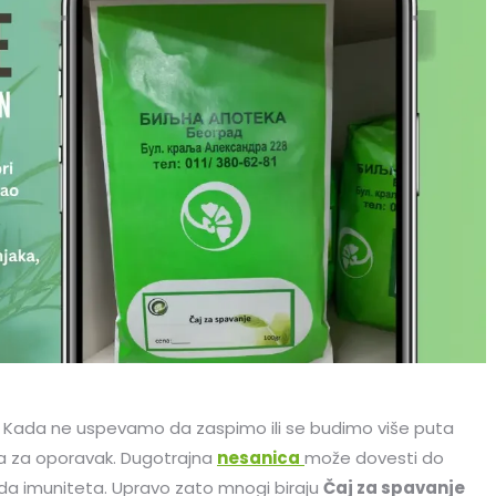
ja. Kada ne uspevamo da zaspimo ili se budimo više puta
a za oporavak. Dugotrajna
nesanica
može dovesti do
ada imuniteta. Upravo zato mnogi biraju
Čaj za spavanje