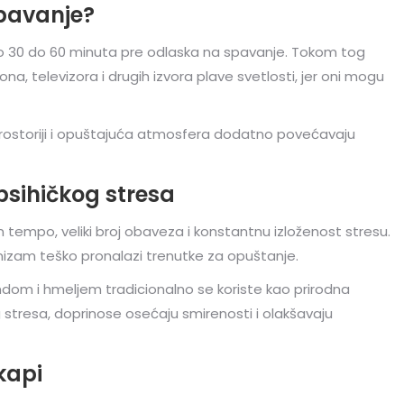
spavanje?
oko 30 do 60 minuta pre odlaska na spavanje. Tokom tog
a, televizora i drugih izvora plave svetlosti, jer oni mogu
prostoriji i opuštajuća atmosfera dodatno povećavaju
sihičkog stresa
empo, veliki broj obaveza i konstantnu izloženost stresu.
nizam teško pronalazi trenutke za opuštanje.
ndom i hmeljem tradicionalno se koriste kao prirodna
stresa, doprinose osećaju smirenosti i olakšavaju
kapi