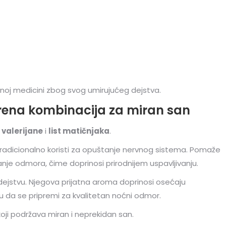
noj medicini zbog svog umirujućeg dejstva.
erena kombinacija za miran san
 valerijane
i
list matičnjaka
.
e tradicionalno koristi za opuštanje nervnog sistema. Pomaže
nje odmora, čime doprinosi prirodnijem uspavljivanju.
jstvu. Njegova prijatna aroma doprinosi osećaju
 da se pripremi za kvalitetan noćni odmor.
koji podržava miran i neprekidan san.