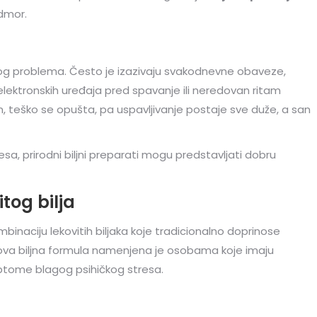
odmor.
nog problema. Često je izazivaju svakodnevne obaveze,
lektronskih uređaja pred spavanje ili neredovan ritam
 teško se opušta, pa uspavljivanje postaje sve duže, a san
sa, prirodni biljni preparati mogu predstavljati dobru
tog bilja
binaciju lekovitih biljaka koje tradicionalno doprinose
gova biljna formula namenjena je osobama koje imaju
mptome blagog psihičkog stresa.