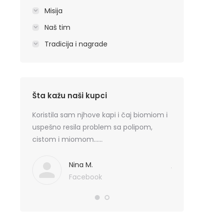
Misija
Naš tim
Tradicija i nagrade
Šta kažu naši kupci
oricni
Koristila sam njhove kapi i čaj biomiom i
Preporučujem 
jbolji su
uspešno resila problem sa polipom,
dermatitis los
bazi ne
cistom i miomom……
10. Pristojna j
blema
skodi. Svako 
ediflori.
javite se necet
Nina M.
Facebook
Zor
Fa