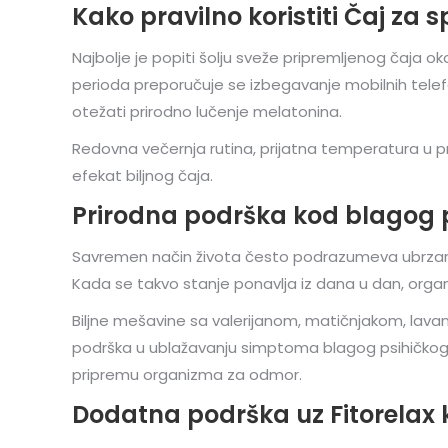
Kako pravilno koristiti Čaj za 
Najbolje je popiti šolju sveže pripremljenog čaja 
perioda preporučuje se izbegavanje mobilnih telefon
otežati prirodno lučenje melatonina.
Redovna večernja rutina, prijatna temperatura u 
efekat biljnog čaja.
Prirodna podrška kod blagog p
Savremen način života često podrazumeva ubrzan t
Kada se takvo stanje ponavlja iz dana u dan, orga
Biljne mešavine sa valerijanom, matičnjakom, lava
podrška u ublažavanju simptoma blagog psihičkog 
pripremu organizma za odmor.
Dodatna podrška uz Fitorelax 