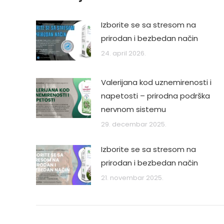
Izborite se sa stresom na
prirodan i bezbedan način
24. april 2026.
Valerijana kod uznemirenosti i
napetosti – prirodna podrška
nervnom sistemu
29. decembar 2025.
Izborite se sa stresom na
prirodan i bezbedan način
21. novembar 2025.