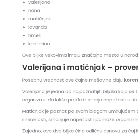
valerijana
nana
matičnjak
lavanda
hmelj
kantarion
Ove biljke vekovima imaju značajno mesto u narod
Valerijana i matičnjak – prov
Posebnu vrednost ove čajne mešavine daju
koren
Valerijana je jedna od najpoznatijih biljaka koja s
organizmu da lakše pređe iz stanja napetosti u sta
Matičnjak je poznat po svom blagom umirujućem de
smirenosti, smanjuje napetost i pomaže organizmu
Zajedno, ove dve biljke čine odličnu osnovu za čaj 