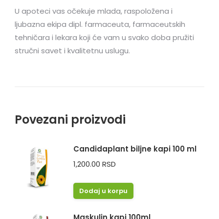
U apoteci vas očekuje mlada, raspoložena i
ljubazna ekipa dipl. farmaceuta, farmaceutskih
tehničara i lekara koji će vam u svako doba pružiti
stručni savet i kvalitetnu uslugu.
Povezani proizvodi
Candidaplant biljne kapi 100 ml
1,200.00
RSD
Dodaj u korpu
Maskulin kapi 100ml