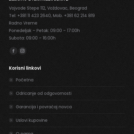
Vojvode Stepe 112, Voždovac, Beograd
Tel: +381 11 423 2640, Mob. +381 62 214 819
Radno Vreme
Ponedeljak – Petak: 09:00 – 17:00h
Subota: 09:00 – 16:00h
Find us on:
Facebook
Instagram
page
page
Korisni linkovi
opens
opens
in
in
Početna
new
new
window
window
Odricanje od odgovornosti
Garancija i povraćaj novca
Uslovi kupovine
O nama