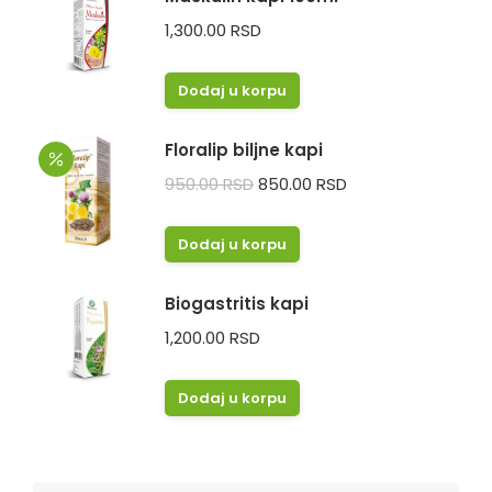
1,300.00
RSD
Dodaj u korpu
Floralip biljne kapi
Originalna
Trenutna
950.00
RSD
850.00
RSD
cena
cena
je
je:
Dodaj u korpu
bila:
850.00 RSD.
950.00 RSD.
Biogastritis kapi
1,200.00
RSD
Dodaj u korpu