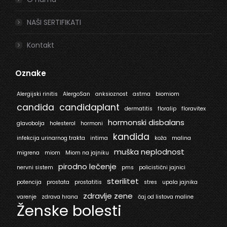
NAŠI SERTIFIKATI
Kontakt
Oznake
Alergijski rinitis
AlergoSan
anksioznost
astma
biomiom
candida
candidaplant
dermatitis
floralip
floravitex
hormonski disbalans
glavobolja
holesterol
hormoni
kandida
infekcija urinarnog trakta
intima
koža
malina
muška neplodnost
migrena
miom
Miom na jajniku
pirodno lečenje
nervni sistem
pms
policistični jajnici
sterilitet
potencija
prostata
prostatitis
stres
upala jajnika
zdravlje zene
varenje
zdrava hrana
čaj od listova maline
Ženske bolesti