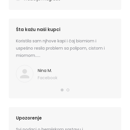
Šta kažu naši kupci
rmatitis
Koristila sam njhove kapi i čaj biomiom i
Preporu
 je
uspešno resila problem sa polipom, cistom i
losion+k
ma
miomom……
cena, na
. Hvala
koznih p
Mediflor
Nina M.
Facebook
Upozorenje
Svi podaci o hemijskom sastavu i