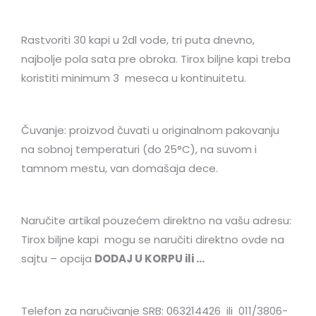
Rastvoriti 30 kapi u 2dl vode, tri puta dnevno,
najbolje pola sata pre obroka. Tirox biljne kapi treba
koristiti minimum 3 meseca u kontinuitetu.
Čuvanje: proizvod čuvati u originalnom pakovanju
na sobnoj temperaturi (do 25°C), na suvom i
tamnom mestu, van domašaja dece.
Naručite artikal pouzećem direktno na vašu adresu:
Tirox biljne kapi mogu se naručiti direktno ovde na
sajtu – opcija
DODAJ U KORPU ili …
Telefon za naručivanje SRB: 063214426 ili 011/3806-