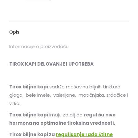
Opis
Informacije o proizvođaču
TIROX KAPI DELOVANJE I UPOTREBA
Tirox biljne kapi
sadrže mešavinu biljnih tinktura
gloga, bele imele, valerijane, matičnjaka, srdačice i
virka.
Tirox biljne kapi
imaju za cilj da
regulišu nivo
hormona na optimalne tiroksina vrednosti.
Tirox biljne kapi
za
regulisanje rada štitne