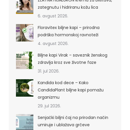
zategnutu i hidriranu kožu lica
6. avgust 2026.
Floravitex biljne kapi – prirodna
podrška hormonskoj ravnoteži
4. avgust 2026.
Biljne kapi Virak – saveznik ženskog
zdravlja kroz sve životne faze
31. jul 2026.
Kandida kod dece – Kako
CandidaPlant biljne kapi pomažu
organizmu
29. jul 2026.
Senjački biljni čaj na prirodan način
umiruje i ublažava grčeve