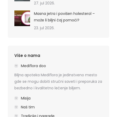
27. jul 2026.
Masna jetra i povišen holesterol –
može li biljni čaj pomoći?
23. jul 2026.
Više o nama
Mediflora doo
Biljna apoteka Mediflora je jedinstveno mesto
gde se mogu dobiti stručni saveti i preporuka za
bezbedno i kvalitetno lečenje biljem.
Misija
Naš tim
Tradicija i nagrade