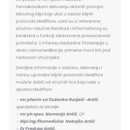
farmakološkom delovanju aktivnih principa
lekovitog bilja koje ulazi u sastav biljnih
proizvoda Mediflore, uzeti su iz referentne
stručno-naučne literature i informativnog su
karaktera u funkciji zdravstvene prosvećenosti
potrošača. U interesu bezbedne fitoterapije u
okviru samomedikacije, primena mora biti pod
nadzorom stručnjaka.
Detaljne informacije o sastavu, delovanju i
načinu upotrebe biljnih proizvoda Mediflore
možete dobiti od stručnih lica koja rade u
apoteci Mediflore:
–
mr pharm sci Dušanka Runjaić -Antić
,
specijalista za lek.bilje
–
mr ph spec. Nemanja Antić
, QP
–
Dipl.ing.fitomedicine Nebojša Antić
–
Dr Predrag Antić.