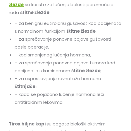
žlezde
se koriste za lečenje bolesti poremećaja
rada
štitne žlezde
:
– za benignu eutiroidnu gušavost kod pacijenata
s normalnom funkcijom
štitne žlezde
,
– za sprečavanje ponovne pojave gušavosti
posle operacije,
– kod smanjenog lučenja hormona,
– za sprečavanje ponovne pojave tumora kod
pacijenata s karcinomom
štitne žlezde
,
– za uspostavljanje ravnoteže hormona
štitnjače
i
– kada se pojačano lučenje hormona leči
antitiroidnim lekovima.
Tirox biljne kapi
su bogate biološki aktivnim