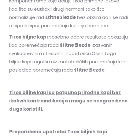
komponentama koje deluju i kod primene lekova
kao što su eutirox i drugi hormoni tako što
normalizuje rad
štitne žlezde
bez obzira da li se radi
o hipo ili hiper poremećaju lučenja hormona.
Tirox biljne kapi
posebno dobre rezultate pokazuju
kod poremećaja rada
štitne žlezde
izazvanih
svakodnevnim stresom i napetošću.Osim toga
biljne kapi regulišu niz metaboličkih poremećaja kao
posledica poremećaja rada
štitne žlezde
.
Tirox biljne kapi su potpuno prirodne kapi bez
ikakvih kontraindikacija i mogu se neograničeno
dugo koristiti.
Preporučena upotreba Tirox biljnih kapi: