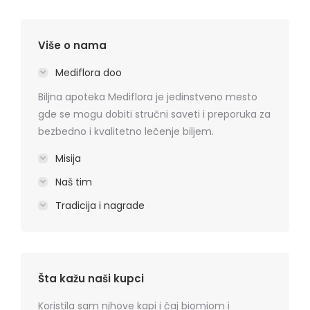
Više o nama
Mediflora doo
Biljna apoteka Mediflora je jedinstveno mesto
gde se mogu dobiti stručni saveti i preporuka za
bezbedno i kvalitetno lečenje biljem.
Misija
Naš tim
Tradicija i nagrade
Šta kažu naši kupci
rmatitis
Koristila sam njhove kapi i čaj biomiom i
Preporu