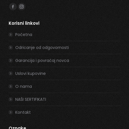
Find us on:
Facebook
Instagram
page
page
Korisni linkovi
opens
opens
in
in
Početna
new
new
window
window
Odricanje od odgovornosti
Garancija i povraćaj novca
Uslovi kupovine
O nama
NAŠI SERTIFIKATI
Kontakt
Oznake