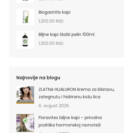
Biogastritis kapi
1,200.00
RSD
Biljne kapi Slatki pelin 100ml
1,300.00
RSD
Najnovije na blogu
ZLATNA HIJALURON krema za blistavu,
zategnutu i hidriranu kožu lica
6. avgust 2026.
Floravitex biljne kapi – prirodna
podrška hormonskoj ravnoteži