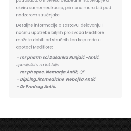
potrošača. U interesu bezbedne fitoterapije u
okviru samomedikacije, primena mora biti pod
nadzorom stručnjaka.
Detaljne informacije o sastavu, delovanju i
načinu upotrebe biljnih proizvoda Mediflore
možete dobiti od stručnih lica koja rade u
apoteci Mediflore:
–
mr pharm sci Dušanka Runjaić -Antić
,
specijalista za lek.bilje
–
mr ph spec. Nemanja Antić
, QP
–
Dipl.ing.fitomedicine Nebojša Antić
–
Dr Predrag Antić.