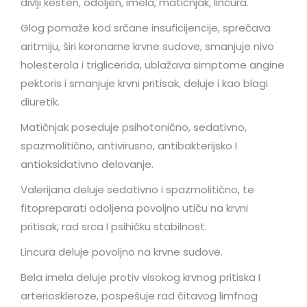
divlji kesten, odoljen, imela, matičnjak, lincura.
Glog pomaže kod srčane insuficijencije, sprečava
aritmiju, širi koronarne krvne sudove, smanjuje nivo
holesterola i triglicerida, ublažava simptome angine
pektoris i smanjuje krvni pritisak, deluje i kao blagi
diuretik.
Matičnjak poseduje psihotonično, sedativno,
spazmolitično, antivirusno, antibakterijsko I
antioksidativno delovanje.
Valerijana deluje sedativno i spazmolitično, te
fitopreparati odoljena povoljno utiču na krvni
pritisak, rad srca I psihičku stabilnost.
Lincura deluje povoljno na krvne sudove.
Bela imela deluje protiv visokog krvnog pritiska I
arterioskleroze, pospešuje rad čitavog limfnog