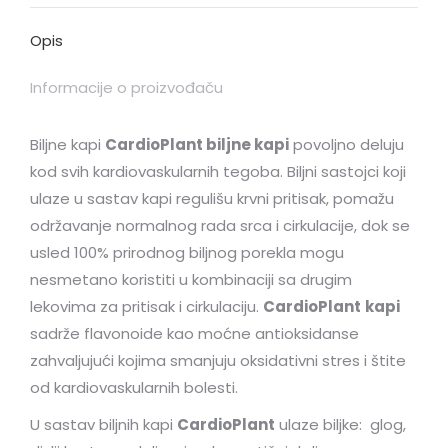
Opis
Informacije o proizvođaču
Biljne kapi
CardioPlant biljne kapi
povoljno deluju
kod svih kardiovaskularnih tegoba. Biljni sastojci koji
ulaze u sastav kapi regulišu krvni pritisak, pomažu
održavanje normalnog rada srca i cirkulacije, dok se
usled 100% prirodnog biljnog porekla mogu
nesmetano koristiti u kombinaciji sa drugim
lekovima za pritisak i cirkulaciju.
CardioPlant
kapi
sadrže flavonoide kao moćne antioksidanse
zahvaljujući kojima smanjuju oksidativni stres i štite
od kardiovaskularnih bolesti.
U sastav biljnih kapi
CardioPlant
ulaze biljke: glog,