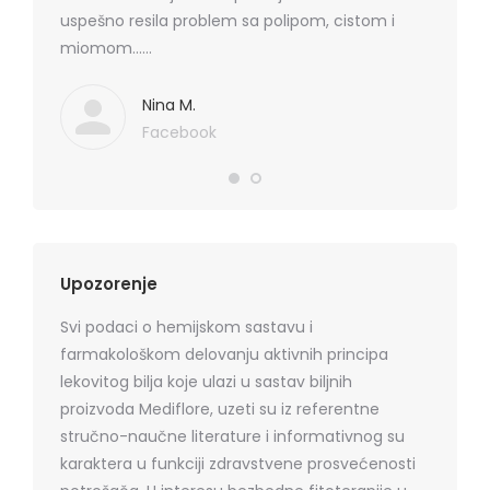
 je
uspešno resila problem sa polipom, cistom i
losion+k
ma
miomom……
cena, na
. Hvala
koznih p
Mediflor
Nina M.
Facebook
Upozorenje
Svi podaci o hemijskom sastavu i
farmakološkom delovanju aktivnih principa
lekovitog bilja koje ulazi u sastav biljnih
proizvoda Mediflore, uzeti su iz referentne
stručno-naučne literature i informativnog su
karaktera u funkciji zdravstvene prosvećenosti