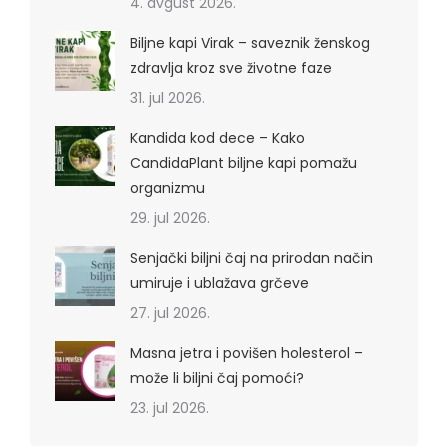
4. avgust 2026.
Biljne kapi Virak – saveznik ženskog
zdravlja kroz sve životne faze
31. jul 2026.
Kandida kod dece – Kako
CandidaPlant biljne kapi pomažu
organizmu
29. jul 2026.
Senjački biljni čaj na prirodan način
umiruje i ublažava grčeve
27. jul 2026.
Masna jetra i povišen holesterol –
može li biljni čaj pomoći?
23. jul 2026.