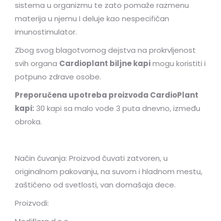
sistema u organizmu te zato pomaže razmenu
materija u njemu I deluje kao nespecifičan
imunostimulator.
Zbog svog blagotvornog dejstva na prokrvljenost
svih organa
Cardioplant biljne kapi
mogu koristiti i
potpuno zdrave osobe.
Preporučena upotreba proizvoda CardioPlant
kapi:
30 kapi sa malo vode 3 puta dnevno, između
obroka.
Način čuvanja: Proizvod čuvati zatvoren, u
originalnom pakovanju, na suvom i hladnom mestu,
zaštićeno od svetlosti, van domašaja dece.
Proizvodi: