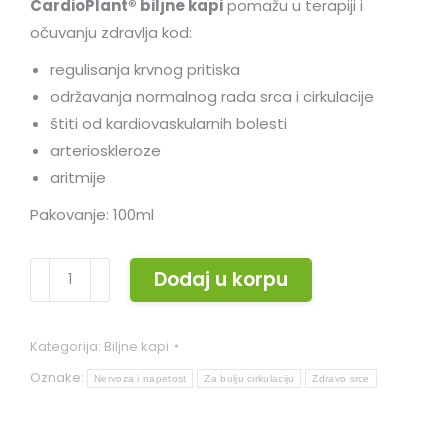
CardioPlant® biljne kapi
pomažu u terapiji i
očuvanju zdravlja kod:
regulisanja krvnog pritiska
održavanja normalnog rada srca i cirkulacije
štiti od kardiovaskularnih bolesti
arterioskleroze
aritmije
Pakovanje: 100ml
Cardioplant
Dodaj u korpu
biljne
kapi
Kategorija:
Biljne kapi
količina
Oznake:
Nervoza i napetost
Za bolju cirkulaciju
Zdravo srce