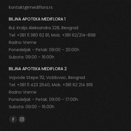
kontakt@mediflora.rs
BILJNA APOTEKA MEDIFLORA 1
Bul. Kralja Aleksandra 228, Beograd
Tel: +381 11 380 62 81, Mob. +381 62/214-898
Radno Vreme
Ponedeljak – Petak: 09:00 – 20:00h
Subota: 09:00 – 16:00h
BILJNA APOTEKA MEDIFLORA 2
Vojvode Stepe 112, Voždovac, Beograd
Tel: +381 11 423 2640, Mob. +381 62 214 819
Radno Vreme
Ponedeljak – Petak: 09:00 – 17:00h
Subota: 09:00 – 16:00h
Find us on:
Facebook
Instagram
page
page