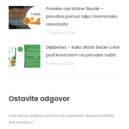
Pravilan rad štitne žlezde –
prirodna pomoć bilja i hormonska
ravnoteža
17. februar 2026.
Dijabetes – kako držati šećer u krvi
pod kontrolom na prirodan način
9. februar 2026.
Ostavite odgovor
Your email address will not be published. Required fields
are marked
*