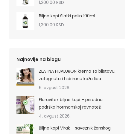
1,200.00
RSD
Biljne kapi Slatki pelin 100ml
1,300.00
RSD
Najnovije na blogu
ZLATNA HIJALURON krema za blistavu,
zategnutu i hidriranu kožu lica
6. avgust 2026.
Floravitex biljne kapi – prirodna
podrška hormonskoj ravnoteži
4. avgust 2026.
Biljne kapi Virak – saveznik ženskog