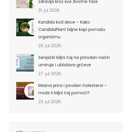
zdravlja kroz sve životne faze
31. jul 2026.
Kandida kod dece – Kako
CandidaPlant biljne kapi pomažu
organizmu
29. jul 2026.
Senjački biljni čaj na prirodan način
umiruje i ublažava grčeve
27. jul 2026.
Masna jetra i povišen holesterol –
može li biljni čaj pomoći?
23. jul 2026.