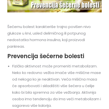
Šećernu bolest karakteriše trajno povišen nivo
glukoze u krvi, usled delimičnog ili potpunog
nedostatka hormona insulina, koji proizvodi
pankreas.
Prevencija šećerne bolesti
Fizička aktivnost može promeniti metabolizam.
Neko ko redovno vežba imaće više mišićne mase
od nekoga ko je neaktivan. Veća mišićna masa
će apsorbovati i skladištiti više šećera u ćelije
kako bi bila spremna za više vežbanja. Aktivnija
osoba ima tendenciju da ima veći metabolizam i
sagoreva više kalorija.