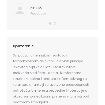
. Hvala
koznih p
Mediflor
Nina M.
Facebook
Upozorenje
Svi podaci o hemijskom sastavu i
farmakološkom delovanju aktivnih principa
lekovitog bilja koje ulazi u sastav biljnih
proizvoda Mediflore, uzeti su iz referentne
stručno-naučne literature i informativnog su
karaktera u funkciji zdravstvene prosvećenosti
potrošača. U interesu bezbedne fitoterapije u
okviru samomedikacije, primena mora biti pod
nadzorom stručnjaka.