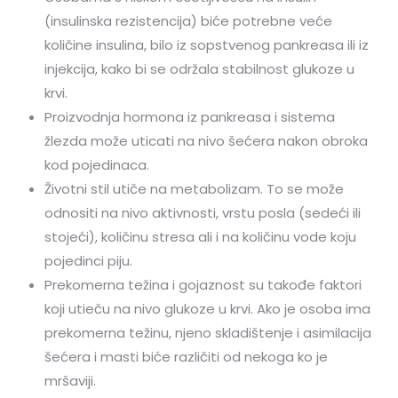
(insulinska rezistencija) biće potrebne veće
količine insulina, bilo iz sopstvenog pankreasa ili iz
injekcija, kako bi se održala stabilnost glukoze u
krvi.
Proizvodnja hormona iz pankreasa i sistema
žlezda može uticati na nivo šećera nakon obroka
kod pojedinaca.
Životni stil utiče na metabolizam. To se može
odnositi na ​​nivo aktivnosti, vrstu posla (sedeći ili
stojeći), količinu stresa ali i na količinu vode koju
pojedinci piju.
Prekomerna težina i gojaznost su takođe faktori
koji utieču na nivo glukoze u krvi. Ako je osoba ima
prekomerna težinu, njeno skladištenje i asimilacija
šećera i masti biće različiti od nekoga ko je
mršaviji.