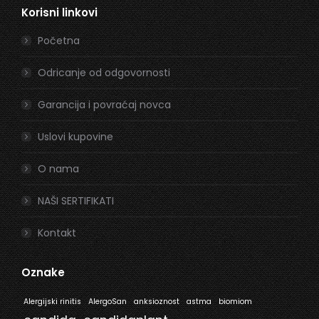
Korisni linkovi
opens
opens
in
in
Početna
new
new
window
window
Odricanje od odgovornosti
Garancija i povraćaj novca
Uslovi kupovine
O nama
NAŠI SERTIFIKATI
Kontakt
Oznake
Alergijski rinitis
AlergoSan
anksioznost
astma
biomiom