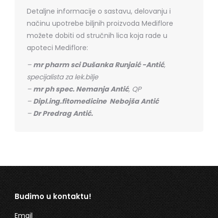
Detaljne informacije o sastavu, delovanju i
načinu upotrebe biljnih proizvoda Mediflore
možete dobiti od stručnih lica koja rade u
apoteci Mediflore:
–
mr pharm sci Dušanka Runjaić -Antić
,
specijalista za lek.bilje
–
mr ph spec. Nemanja Antić
, QP
–
Dipl.ing.fitomedicine Nebojša Antić
–
Dr Predrag Antić.
Budimo u kontaktu!
Email