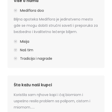
Više o nama
Mediflora doo
Biljna apoteka Mediflora je jedinstveno mesto
gde se mogu dobiti stručni saveti i preporuka za
bezbedno i kvalitetno lečenje biljem.
Misija
Naš tim
Tradicija i nagrade
Šta kažu naši kupci
rmatitis
Koristila sam njhove kapi i čaj biomiom i
Preporu
 je
uspešno resila problem sa polipom, cistom i
losion+k
ma
miomom……
cena, na