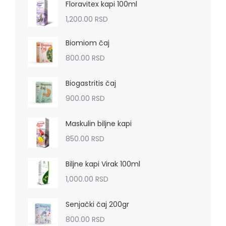
Floravitex kapi 100ml
1,200.00
RSD
Biomiom čaj
800.00
RSD
Biogastritis čaj
900.00
RSD
Maskulin biljne kapi
850.00
RSD
Biljne kapi Virak 100ml
1,000.00
RSD
Senjački čaj 200gr
800.00
RSD