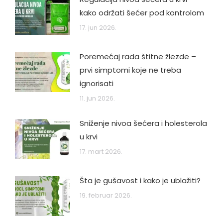
kako održati šećer pod kontrolom
17. jun 2026.
Poremećaj rada štitne žlezde –
prvi simptomi koje ne treba
ignorisati
11. jun 2026.
Sniženje nivoa šećera i holesterola
u krvi
17. mart 2026.
Šta je gušavost i kako je ublažiti?
19. februar 2026.