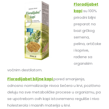
Floradijabet
kapi
su 100%
prirodni biljni
preparat na
bazi grčkog
semena,
pelina, artičoke
i koprive,
rađene sa
organskim
voćnim destilatom.
Floradijabet biljne kapi
pored smanjenja,
odnosno normalizacije nivoa šećera u krvi, pozitivno
deluju na sve metaboličke procese u organizmu, pa
se upotrebom ovih kapi istovremeno reguliše i nivo
holesterola i masnih materija u krvi.