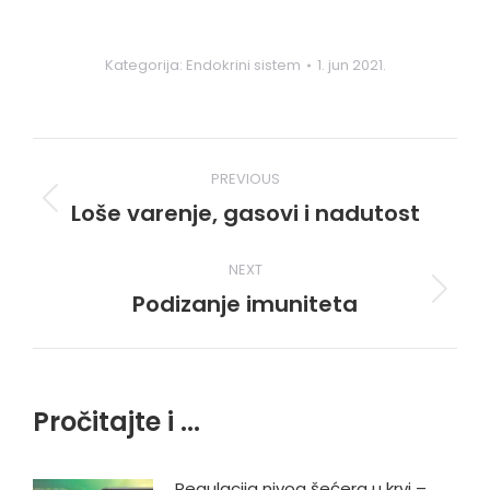
Kategorija:
Endokrini sistem
1. jun 2021.
Post
PREVIOUS
navigation
Loše varenje, gasovi i nadutost
Previous
post:
NEXT
Podizanje imuniteta
Next
post:
Pročitajte i ...
Regulacija nivoa šećera u krvi –