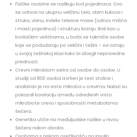
Fizičke osobine se razlikuju kod pojedinaca. Ovo
se odnosi na ukupnu veličinu tela, obim kukova i
struka, visinu, indeks telesne mase (odnos mišića
i masti pojedinca) i strukturu kostiju. Baš kao u
borilačkim veštinama, u borbi se takmiče osobe
koje se podudaraju po veličini i težini – svi ostaju
u svojoj težinskoj klasi kako bi izbegli nepravedne
prednosti.
Crevni mikrobiom varira od osobe do osobe. U
studiji od 800 osoba izvršen je test stolice i
analiziran je na vrste mikroba u crevima. Nalazi su
pokazali korelaciju između određenih vrsta
mikrobiote creva i sposobnosti metabolizma
šećera.
Genetika utiče na međuljudske razlike u nivou
šećera nakon obroka.
Osobama s niskom osetljivošću na insulin