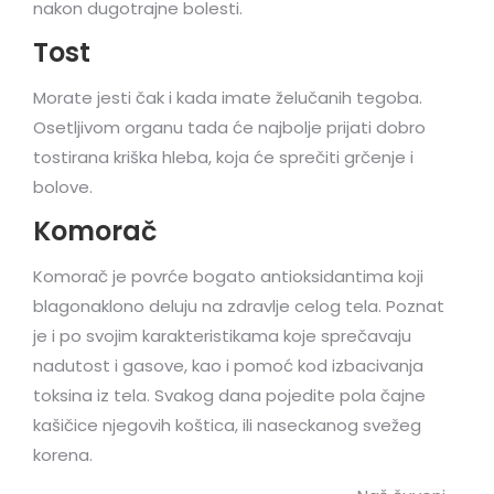
nakon dugotrajne bolesti.
Tost
Morate jesti čak i kada imate želučanih tegoba.
Osetljivom organu tada će najbolje prijati dobro
tostirana kriška hleba, koja će sprečiti grčenje i
bolove.
Komorač
Komorač je povrće bogato antioksidantima koji
blagonaklono deluju na zdravlje celog tela. Poznat
je i po svojim karakteristikama koje sprečavaju
nadutost i gasove, kao i pomoć kod izbacivanja
toksina iz tela. Svakog dana pojedite pola čajne
kašičice njegovih koštica, ili naseckanog svežeg
korena.