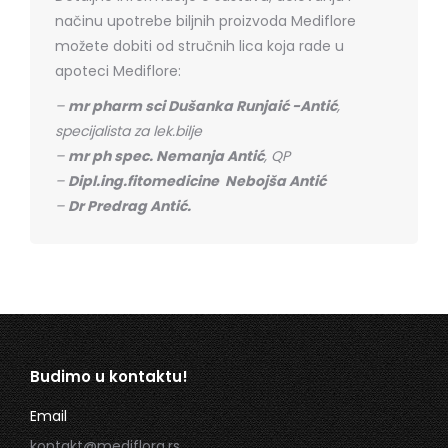
načinu upotrebe biljnih proizvoda Mediflore
možete dobiti od stručnih lica koja rade u
apoteci Mediflore:
–
mr pharm sci Dušanka Runjaić -Antić
,
specijalista za lek.bilje
–
mr ph spec. Nemanja Antić
, QP
–
Dipl.ing.fitomedicine Nebojša Antić
–
Dr Predrag Antić.
Budimo u kontaktu!
Email
kontakt@mediflora.rs