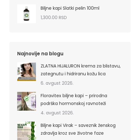
Biljne kapi Slatki pelin 100ml
1,300.00
RSD
Najnovije na blogu
ZLATNA HIJALURON krema za blistavu,
zategnutu i hidriranu kožu lica
6. avgust 2026.
Floravitex biljne kapi – prirodna
podrška hormonskoj ravnoteži
4. avgust 2026.
Biljne kapi Virak – saveznik ženskog
zdravlja kroz sve životne faze