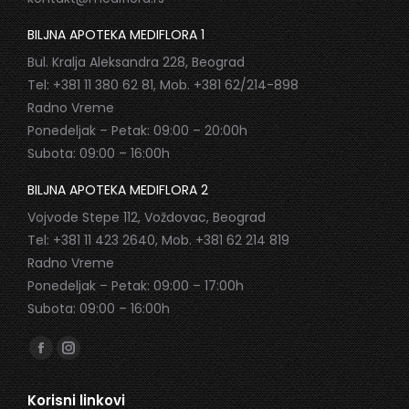
BILJNA APOTEKA MEDIFLORA 1
Bul. Kralja Aleksandra 228, Beograd
Tel: +381 11 380 62 81, Mob. +381 62/214-898
Radno Vreme
Ponedeljak – Petak: 09:00 – 20:00h
Subota: 09:00 – 16:00h
BILJNA APOTEKA MEDIFLORA 2
Vojvode Stepe 112, Voždovac, Beograd
Tel: +381 11 423 2640, Mob. +381 62 214 819
Radno Vreme
Ponedeljak – Petak: 09:00 – 17:00h
Subota: 09:00 – 16:00h
Find us on:
Facebook
Instagram
page
page
Korisni linkovi
opens
opens