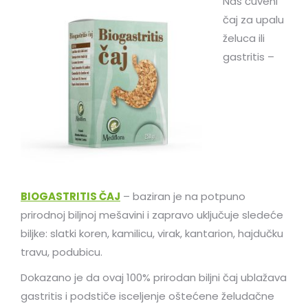
Naš čuveni
čaj za upalu
želuca ili
gastritis –
BIOGASTRITIS ČAJ
– baziran je na potpuno
prirodnoj biljnoj mešavini i zapravo uključuje sledeće
biljke: slatki koren, kamilicu, virak, kantarion, hajdučku
travu, podubicu.
Dokazano je da ovaj 100% prirodan biljni čaj ublažava
gastritis i podstiče isceljenje oštećene želudačne