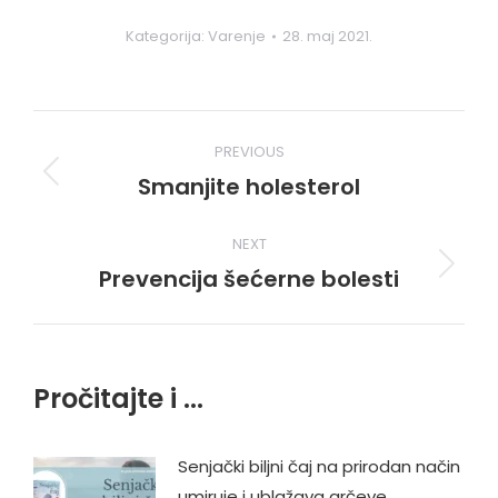
Kategorija:
Varenje
28. maj 2021.
Post
PREVIOUS
navigation
Smanjite holesterol
Previous
post:
NEXT
Prevencija šećerne bolesti
Next
post:
Pročitajte i ...
Senjački biljni čaj na prirodan način
umiruje i ublažava grčeve