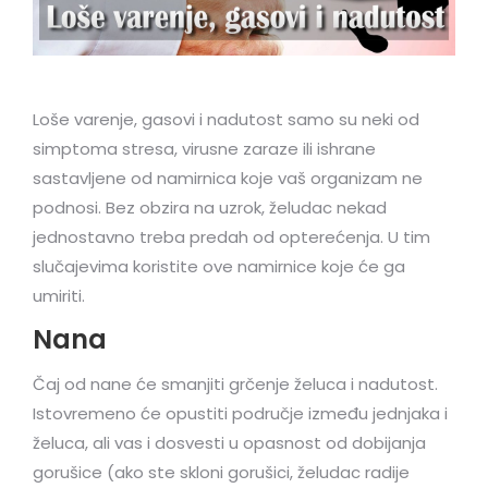
Loše varenje, gasovi i nadutost samo su neki od
simptoma stresa, virusne zaraze ili ishrane
sastavljene od namirnica koje vaš organizam ne
podnosi. Bez obzira na uzrok, želudac nekad
jednostavno treba predah od opterećenja. U tim
slučajevima koristite ove namirnice koje će ga
umiriti.
Nana
Čaj od nane će smanjiti grčenje želuca i nadutost.
Istovremeno će opustiti područje između jednjaka i
želuca, ali vas i dosvesti u opasnost od dobijanja
gorušice (ako ste skloni gorušici, želudac radije