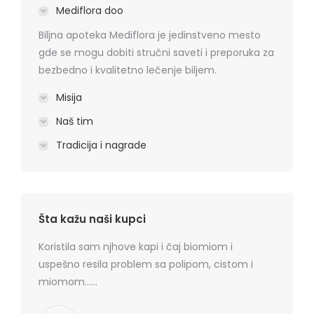
Mediflora doo
Biljna apoteka Mediflora je jedinstveno mesto
gde se mogu dobiti stručni saveti i preporuka za
bezbedno i kvalitetno lečenje biljem.
Misija
Naš tim
Tradicija i nagrade
Šta kažu naši kupci
rmatitis
Koristila sam njhove kapi i čaj biomiom i
Preporu
 je
uspešno resila problem sa polipom, cistom i
losion+k
ma
miomom……
cena, na
. Hvala
koznih p