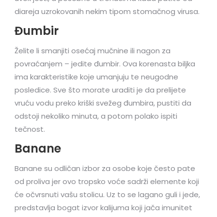
diareja uzrokovanih nekim tipom stomačnog virusa.
Đumbir
Želite li smanjiti osećaj mučnine ili nagon za
povraćanjem – jedite đumbir. Ova korenasta biljka
ima karakteristike koje umanjuju te neugodne
posledice. Sve što morate uraditi je da prelijete
vruću vodu preko kriški svežeg đumbira, pustiti da
odstoji nekoliko minuta, a potom polako ispiti
tečnost.
Banane
Banane su odličan izbor za osobe koje često pate
od proliva jer ovo tropsko voće sadrži elemente koji
će očvrsnuti vašu stolicu. Uz to se lagano guli i jede,
predstavlja bogat izvor kalijuma koji jača imunitet