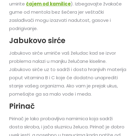
umirite
čajem od kamilice
). Izbegavajte žvakaće
gume od mentola bez šećera jer veštački
zaslađivači mogu izazvati nadutost, gasove i
podrigivanje.
Jabukovo sirće
Jabukovo sirće umiriće vaš želudac kad se izvor
problema nalazi u manjku želučane kiseline.
Jabukovo sirće uz to sadrži i dosta hranjivih materija
poput vitamina B i C koje će dodatno unaprediti
stanje vašeg organizma. Ako vam je prejak ukus,
pomešajte ga sa malo vode i meda.
Pirinač
Pirinač je lako probavljiva namirnica koja sadrži
dosta skroba, i jača sluznicu želuca. Pirinač je dobro
uvek jesti, a posebno u trenucima kada patite od