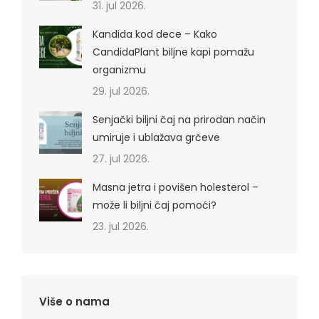
31. jul 2026.
Kandida kod dece – Kako
CandidaPlant biljne kapi pomažu
organizmu
29. jul 2026.
Senjački biljni čaj na prirodan način
umiruje i ublažava grčeve
27. jul 2026.
Masna jetra i povišen holesterol –
može li biljni čaj pomoći?
23. jul 2026.
Više o nama