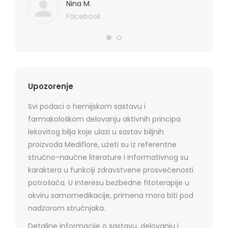
Mediflor
Nina M.
Facebook
Upozorenje
Svi podaci o hemijskom sastavu i
farmakološkom delovanju aktivnih principa
lekovitog bilja koje ulazi u sastav biljnih
proizvoda Mediflore, uzeti su iz referentne
stručno-naučne literature i informativnog su
karaktera u funkciji zdravstvene prosvećenosti
potrošača. U interesu bezbedne fitoterapije u
okviru samomedikacije, primena mora biti pod
nadzorom stručnjaka.
Detaljne informacije o sastavu, delovanju i