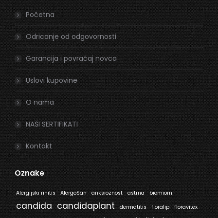
in
in
Početna
new
new
window
window
Odricanje od odgovornosti
Garancija i povraćaj novca
Uslovi kupovine
O nama
NAŠI SERTIFIKATI
Kontakt
Oznake
Alergijski rinitis
AlergoSan
anksioznost
astma
biomiom
candida
candidaplant
dermatitis
floralip
floravitex