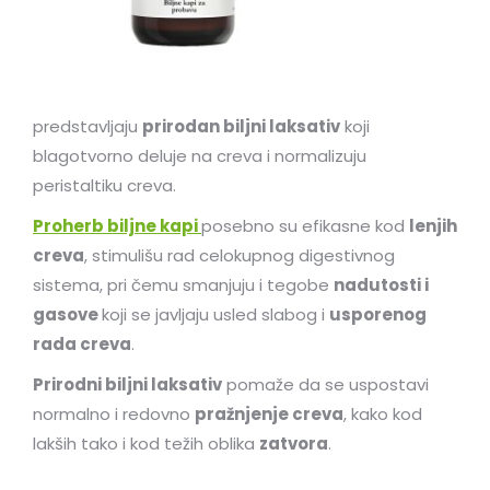
predstavljaju
prirodan biljni laksativ
koji
blagotvorno deluje na creva i normalizuju
peristaltiku creva.
Proherb biljne kapi
posebno su efikasne kod
lenjih
creva
, stimulišu rad celokupnog digestivnog
sistema, pri čemu smanjuju i tegobe
nadutosti i
gasove
koji se javljaju usled slabog i
usporenog
rada creva
.
Prirodni biljni laksativ
pomaže da se uspostavi
normalno i redovno
pražnjenje creva
, kako kod
lakših tako i kod težih oblika
zatvora
.