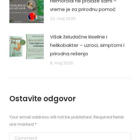
Hemoroidi ne prolaze sami –
vreme je za prirodnu pomoć
22. maj 2026.
Višak želudačne kiseline i
helikobakter – uzroci, simptomi i
prirodna rešenja
8. maj 2026.
Ostavite odgovor
Your email address will not be published. Required fields
are marked
*
Comment