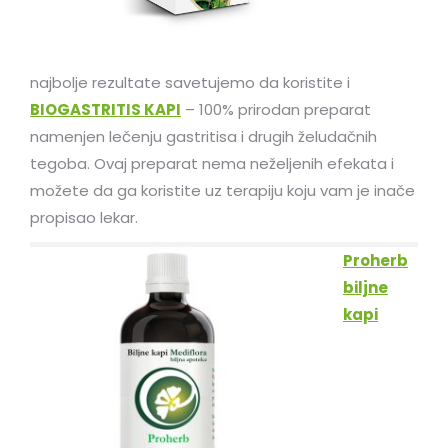
najbolje rezultate savetujemo da koristite i
BIOGASTRITIS KAPI
– 100% prirodan preparat
namenjen lečenju gastritisa i drugih želudačnih
tegoba. Ovaj preparat nema neželjenih efekata i
možete da ga koristite uz terapiju koju vam je inače
propisao lekar.
Proherb
biljne
kapi