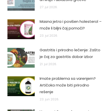
27. jul 2026.
Masna jetra i povišen holesterol –
može li biljni čaj pomoći?
23. jul 2026.
Gastritis i prirodno lečenje: Zašto
je čaj za gastritis dobar izbor
21. jul 2026.
Imate problema sa varenjem?
Artičoka može biti prirodno
rešenje
23. jun 2026.