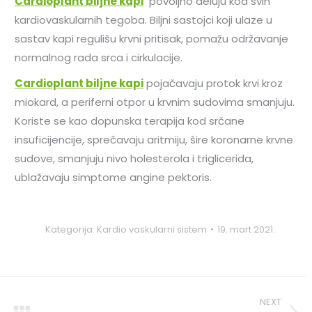
Cardioplant biljne kapi
povoljno deluju kod svih
kardiovaskularnih tegoba. Biljni sastojci koji ulaze u
sastav kapi regulišu krvni pritisak, pomažu održavanje
normalnog rada srca i cirkulacije.
Cardioplant biljne kapi
pojačavaju protok krvi kroz
miokard, a periferni otpor u krvnim sudovima smanjuju.
Koriste se kao dopunska terapija kod srčane
insuficijencije, sprečavaju aritmiju, šire koronarne krvne
sudove, smanjuju nivo holesterola i triglicerida,
ublažavaju simptome angine pektoris.
Kategorija:
Kardio vaskularni sistem
19. mart 2021.
NEXT