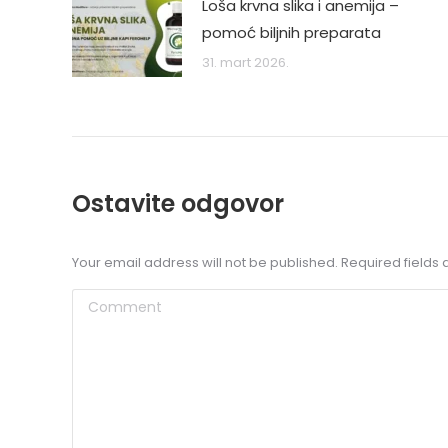
Loša krvna slika i anemija –
pomoć biljnih preparata
31. mart 2026.
Koristil
Ostavite odgovor
uspešno
cistom
Your email address will not be published. Required field
Comment