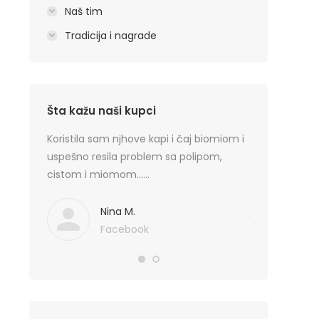
Naš tim
Tradicija i nagrade
Šta kažu naši kupci
oricni
Koristila sam njhove kapi i čaj biomiom i
Preporučujem 
jbolji su
uspešno resila problem sa polipom,
dermatitis los
bazi ne
cistom i miomom……
10. Pristojna j
blema
skodi. Svako 
ediflori.
javite se necet
Nina M.
Facebook
Zor
Fa