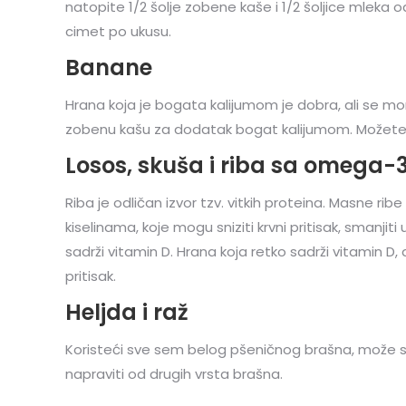
natopite 1/2 šolje zobene kaše i 1/2 šoljice mleka od
cimet po ukusu.
Banane
Hrana koja je bogata kalijumom je dobra, ali se mor
zobenu kašu za dodatak bogat kalijumom. Možete uzet
Losos, skuša i riba sa omega
Riba je odličan izvor tzv. vitkih proteina. Masne r
kiselinama, koje mogu sniziti krvni pritisak, smanjiti 
sadrži vitamin D. Hrana koja retko sadrži vitamin D,
pritisak.
Heljda i raž
Koristeći sve sem belog pšeničnog brašna, može sniz
napraviti od drugih vrsta brašna.