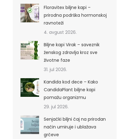
Floravitex biljne kapi –
prirodna podrška hormonskoj
ravnoteži
4. avgust 2026.
Biljne kapi Virak – saveznik
ženskog zdravlja kroz sve
životne faze
31. jul 2026.
Kandida kod dece – Kako
CandidaPlant biljne kapi
pomažu organizmu
29. jul 2026.
Senjački biljni čaj na prirodan
način umiruje i ublažava
grčeve