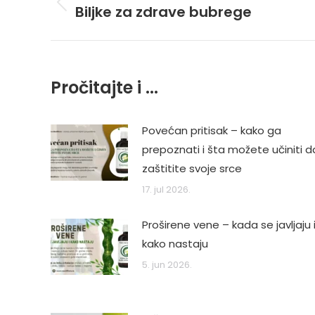
navigation
Biljke za zdrave bubrege
Previous
post:
Pročitajte i ...
Povećan pritisak – kako ga
prepoznati i šta možete učiniti d
zaštitite svoje srce
17. jul 2026.
Proširene vene – kada se javljaju 
kako nastaju
5. jun 2026.