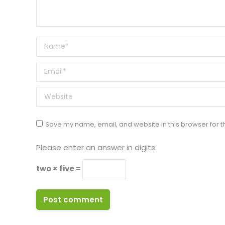
Name *
Email *
Website
Save my name, email, and website in this browser for t
Please enter an answer in digits:
two × five =
Post comment