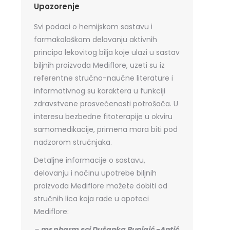
Upozorenje
Svi podaci o hemijskom sastavu i
farmakološkom delovanju aktivnih
principa lekovitog bilja koje ulazi u sastav
biljnih proizvoda Mediflore, uzeti su iz
referentne stručno-naučne literature i
informativnog su karaktera u funkciji
zdravstvene prosvećenosti potrošača. U
interesu bezbedne fitoterapije u okviru
samomedikacije, primena mora biti pod
nadzorom stručnjaka.
Detaljne informacije o sastavu,
delovanju i načinu upotrebe biljnih
proizvoda Mediflore možete dobiti od
stručnih lica koja rade u apoteci
Mediflore:
–
mr pharm sci Dušanka Runjaić -Antić
,