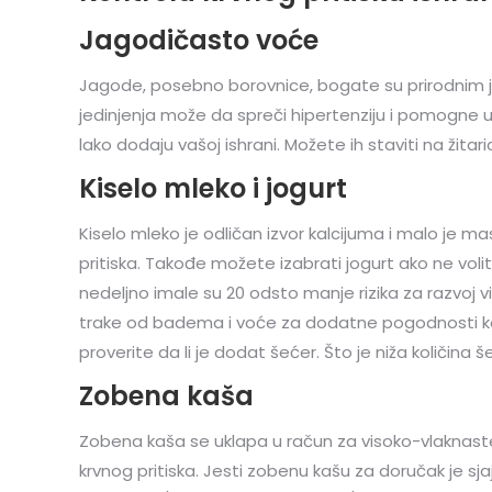
Jagodičasto voće
Jagode, posebno borovnice, bogate su prirodnim je
jedinjenja može da spreči hipertenziju i pomogne 
lako dodaju vašoj ishrani. Možete ih staviti na žitaric
Kiselo mleko i jogurt
Kiselo mleko je odličan izvor kalcijuma i malo je 
pritiska. Takođe možete izabrati jogurt ako ne volit
nedeljno imale su 20 odsto manje rizika za razvoj v
trake od badema i voće za dodatne pogodnosti ko
proverite da li je dodat šećer. Što je niža količina še
Zobena kaša
Zobena kaša se uklapa u račun za visoko-vlaknaste
krvnog pritiska. Jesti zobenu kašu za doručak je sj