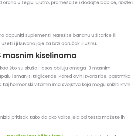
 oraha u teglu. Ujutro, promešajte i dodajte bobice, ribizle i
a dopuniti suplementi. Narežite bananu u žitarice ili
i i ji kuvano jaje za brzi doručak ili užinu.
-3 masnim kiselinama
ibe kao što su skuša i losos obiluju omega-3 masnim
upalu i smanjiti trigliceride. Pored ovih izvora ribe, pastrmka
 a taj hormonski vitamin ima svojstva koja mogu sniziti krvni
iti pritisak, tako da ako volite jela od testa možete ih