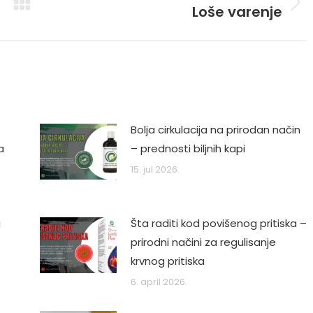
Loše varenje
Next
post:
Bolja cirkulacija na prirodan način
a
– prednosti biljnih kapi
15. jul 2026.
i
Šta raditi kod povišenog pritiska –
prirodni načini za regulisanje
krvnog pritiska
6. april 2026.