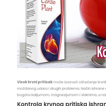
Visok krvni pritisak
može izazvati oštećenje krvnih
moždanog udara i drugih problema. Način ishrane mo
bogata kalijumom, magnezijumom i vlaknima, a natri
Kontrola krvnog pritiska ishr