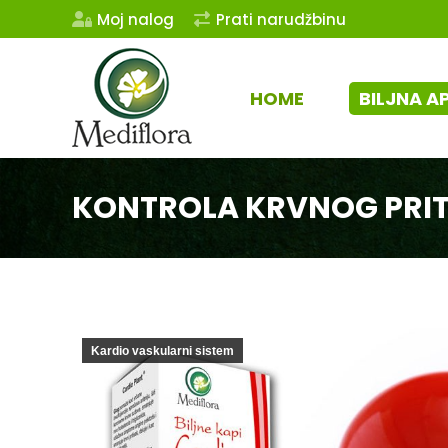
Moj nalog
Prati narudžbinu
HOME
BILJNA A
KONTROLA KRVNOG PRIT
Kardio vaskularni sistem