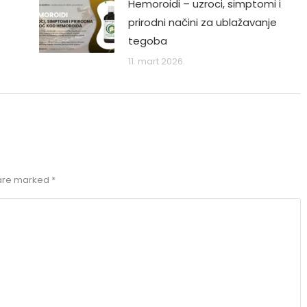
Hemoroidi – uzroci, simptomi i
prirodni načini za ublažavanje
tegoba
11. mart 2026.
a sam njhove kapi i čaj biomiom i
Preporučujem preparate za seb
 resila problem sa polipom,
dermatitis losion+krema+caj. Na
 i miomom……
10. Pristojna je cena, na biljnoj 
s are marked
*
skodi. Svako ko ima koznih pro
javite se necete zazaliti. Hvala M
Nina M.
Facebook
Zorica Đ.
Facebook