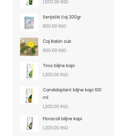
1,000.00
RSD
Senjački čaj 200gr
800.00
RSD
Čaj Babin zub
600.00
RSD
Tirox biljne kapi
1,200.00
RSD
Candidaplant biljne kapi 100
ml
1,200.00
RSD
Floracoli biljne kapi
1,200.00
RSD