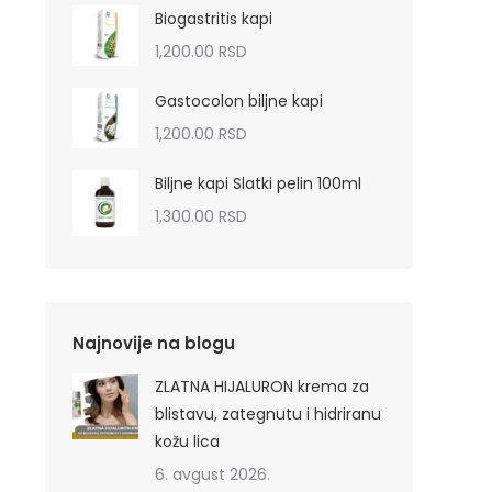
Biogastritis kapi
1,200.00
RSD
Gastocolon biljne kapi
1,200.00
RSD
Biljne kapi Slatki pelin 100ml
1,300.00
RSD
Najnovije na blogu
ZLATNA HIJALURON krema za
blistavu, zategnutu i hidriranu
kožu lica
6. avgust 2026.