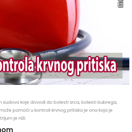
 sudova koje dovodi do bolesti srca, bolesti bubrega,
že pomoći u kontroli krvnog pritiska je ona koja je
jum je niži.
anom