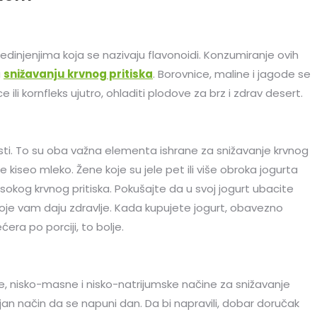
dinjenjima koja se nazivaju flavonoidi. Konzumiranje ovih
u
snižavanju krvnog pritiska
. Borovnice, maline i jagode se
e ili kornfleks ujutro, ohladiti plodove za brz i zdrav desert.
masti. To su oba važna elementa ishrane za snižavanje krvnog
e kiseo mleko. Žene koje su jele pet ili više obroka jogurta
isokog krvnog pritiska. Pokušajte da u svoj jogurt ubacite
je vam daju zdravlje. Kada kupujete jogurt, obavezno
ćera po porciji, to bolje.
, nisko-masne i nisko-natrijumske načine za snižavanje
ajan način da se napuni dan. Da bi napravili, dobar doručak