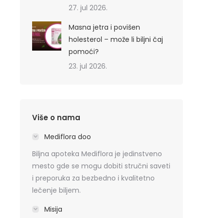
27. jul 2026.
Masna jetra i povišen
holesterol – može li biljni čaj
pomoći?
23. jul 2026.
Više o nama
Mediflora doo
Biljna apoteka Mediflora je jedinstveno
mesto gde se mogu dobiti stručni saveti
i preporuka za bezbedno i kvalitetno
lečenje biljem.
Misija