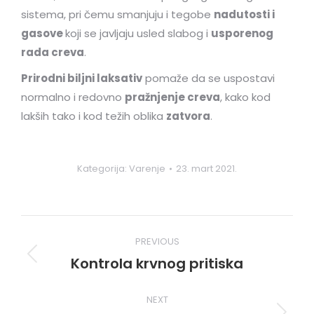
sistema, pri čemu smanjuju i tegobe
nadutosti i
gasove
koji se javljaju usled slabog i
usporenog
rada creva
.
Prirodni biljni laksativ
pomaže da se uspostavi
normalno i redovno
pražnjenje creva
, kako kod
lakših tako i kod težih oblika
zatvora
.
Kategorija:
Varenje
23. mart 2021.
Post
PREVIOUS
navigation
Kontrola krvnog pritiska
Previous
post:
NEXT