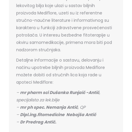
lekovitog bilja koje ulazi u sastav biljnih
proizvoda Mediflore, uzeti su iz referentne
stručno-naučne literature i informativnog su
karaktera u funkciji zdravstvene prosvećenosti
potrošača. U interesu bezbedne fitoterapije u
okviru samomedikacije, primena mora biti pod
nadzorom stručnjaka.
Detaljne informacije o sastavu, delovanju i
načinu upotrebe biljnih proizvoda Mediflore
možete dobiti od stručnih lica koja rade u
apoteci Mediflore:
–
mr pharm sci Dušanka Runjaić -Antić
,
specijalista za lek.bilje
–
mr ph spec. Nemanja Antić
, QP
–
Dipl.ing.fitomedicine Nebojša Antić
–
Dr Predrag Antić.