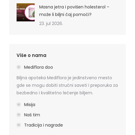
Masna jetra i povišen holesterol –
može li biljni čaj pomoći?
23. jul 2026.
Više o nama
Mediflora doo
Biljna apoteka Mediflora je jedinstveno mesto
gde se mogu dobiti stručni saveti i preporuka za
bezbedno i kvalitetno lečenje biljem.
Misija
Naš tim
Tradicija i nagrade