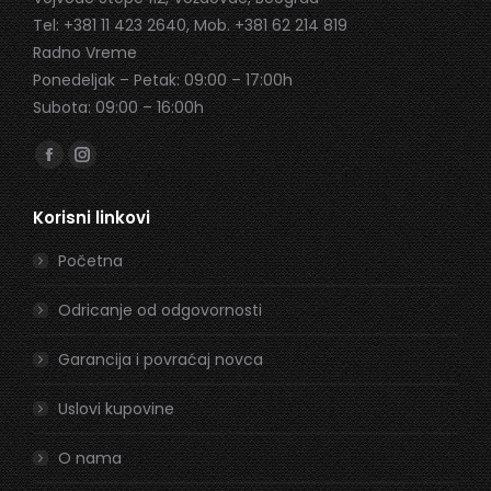
Tel: +381 11 423 2640, Mob. +381 62 214 819
Radno Vreme
Ponedeljak – Petak: 09:00 – 17:00h
Subota: 09:00 – 16:00h
Find us on:
Facebook
Instagram
page
page
Korisni linkovi
opens
opens
in
in
Početna
new
new
window
window
Odricanje od odgovornosti
Garancija i povraćaj novca
Uslovi kupovine
O nama