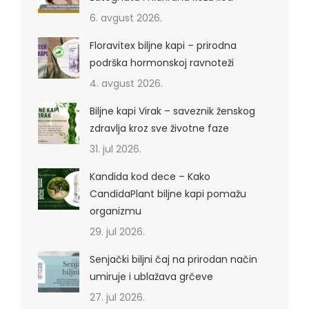
6. avgust 2026.
Floravitex biljne kapi – prirodna
podrška hormonskoj ravnoteži
4. avgust 2026.
Biljne kapi Virak – saveznik ženskog
zdravlja kroz sve životne faze
31. jul 2026.
Kandida kod dece – Kako
CandidaPlant biljne kapi pomažu
organizmu
29. jul 2026.
Senjački biljni čaj na prirodan način
umiruje i ublažava grčeve
27. jul 2026.