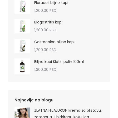
Floracoli biljne kapi
1,200.00
RSD
Biogastritis kapi
1,200.00
RSD
Gastocolon biljne kapi
1,200.00
RSD
Biljne kapi Slatki pelin 100ml
1,300.00
RSD
Najnovije na blogu
ZLATNA HIJALURON krema za blistavu,
zategnutu i hidriranu kožu lica