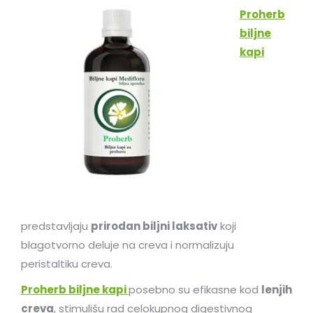
Proherb
biljne
kapi
predstavljaju
prirodan biljni laksativ
koji
blagotvorno deluje na creva i normalizuju
peristaltiku creva.
Proherb biljne kapi
posebno su efikasne kod
lenjih
creva
, stimulišu rad celokupnog digestivnog