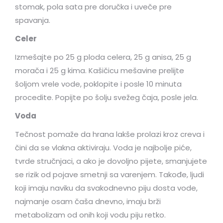
stomak, pola sata pre doručka i uveče pre
spavanja.
Celer
Izmešajte po 25 g ploda celera, 25 g anisa, 25 g
morača i 25 g kima. Kašičicu mešavine prelijte
šoljom vrele vode, poklopite i posle 10 minuta
procedite. Popijte po šolju svežeg čaja, posle jela.
Voda
Tečnost pomaže da hrana lakše prolazi kroz creva i
čini da se vlakna aktiviraju. Voda je najbolje piće,
tvrde stručnjaci, a ako je dovoljno pijete, smanjujete
se rizik od pojave smetnji sa varenjem. Takođe, ljudi
koji imaju naviku da svakodnevno piju dosta vode,
najmanje osam čaša dnevno, imaju brži
metabolizam od onih koji vodu piju retko.