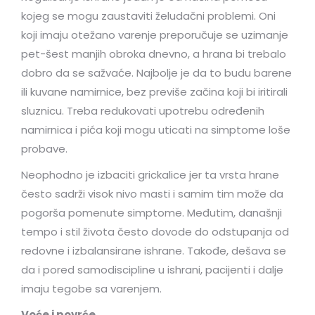
kojeg se mogu zaustaviti želudačni problemi. Oni
koji imaju otežano varenje preporučuje se uzimanje
pet-šest manjih obroka dnevno, a hrana bi trebalo
dobro da se sažvaće. Najbolje je da to budu barene
ili kuvane namirnice, bez previše začina koji bi iritirali
sluznicu. Treba redukovati upotrebu određenih
namirnica i pića koji mogu uticati na simptome loše
probave.
Neophodno je izbaciti grickalice jer ta vrsta hrane
često sadrži visok nivo masti i samim tim može da
pogorša pomenute simptome. Međutim, današnji
tempo i stil života često dovode do odstupanja od
redovne i izbalansirane ishrane. Takođe, dešava se
da i pored samodiscipline u ishrani, pacijenti i dalje
imaju tegobe sa varenjem.
Voće i povrće