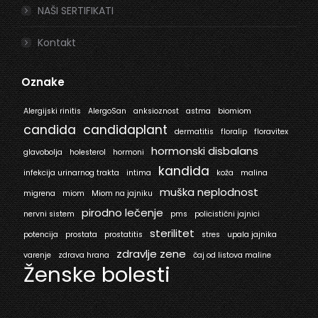
NAŠI SERTIFIKATI
Kontakt
Oznake
Alergijski rinitis
AlergoSan
anksioznost
astma
biomiom
candida
candidaplant
dermatitis
floralip
floravitex
hormonski disbalans
glavobolja
holesterol
hormoni
kandida
infekcija urinarnog trakta
intima
koža
malina
muška neplodnost
migrena
miom
Miom na jajniku
pirodno lečenje
nervni sistem
pms
policistični jajnici
sterilitet
potencija
prostata
prostatitis
stres
upala jajnika
zdravlje zene
varenje
zdrava hrana
čaj od listova maline
Ženske bolesti