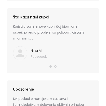
Šta kažu naši kupci
rmatitis
Koristila sam njhove kapi i čaj biomiom i
Preporu
 je
uspešno resila problem sa polipom, cistom i
losion+k
ma
miomom……
cena, na
. Hvala
koznih p
Mediflor
Nina M.
Facebook
Upozorenje
Svi podaci o hemijskom sastavu i
farmakološkom delovanju aktivnih principa