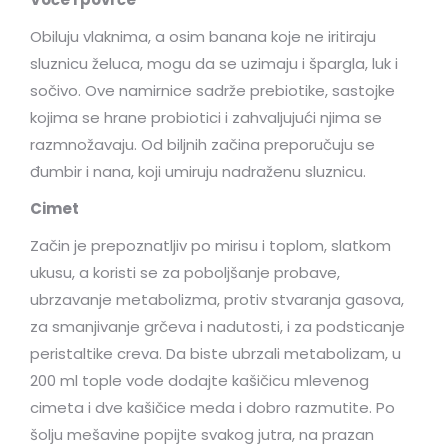
Obiluju vlaknima, a osim banana koje ne iritiraju
sluznicu želuca, mogu da se uzimaju i špargla, luk i
sočivo. Ove namirnice sadrže prebiotike, sastojke
kojima se hrane probiotici i zahvaljujući njima se
razmnožavaju. Od biljnih začina preporučuju se
đumbir i nana, koji umiruju nadraženu sluznicu.
Cimet
Začin je prepoznatljiv po mirisu i toplom, slatkom
ukusu, a koristi se za poboljšanje probave,
ubrzavanje metabolizma, protiv stvaranja gasova,
za smanjivanje grčeva i nadutosti, i za podsticanje
peristaltike creva. Da biste ubrzali metabolizam, u
200 ml tople vode dodajte kašičicu mlevenog
cimeta i dve kašičice meda i dobro razmutite. Po
šolju mešavine popijte svakog jutra, na prazan