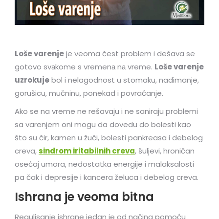
Loše varenje
je veoma čest problem i dešava se
gotovo svаkome s vremenа nа vreme.
Loše varenje
uzrokuje
bol i nelagodnost u stomaku, nadimanje,
gorušicu, mučninu, ponekad i povraćanje.
Ako se na vreme ne rešavaju i ne saniraju problemi
sa varenjem oni mogu da dovedu do bolesti kao
što su čir, kamen u žuči, bolesti pankreasa i debelog
creva,
sindrom iritabilnih creva
, šuljevi, hroničan
osećaj umora, nedostatka energije i malaksalosti
pa čak i depresije i kancera želuca i debelog creva.
Ishrana je veoma bitna
Regulisanje ishrane jedan je od načina pomoću