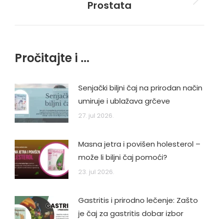
Prostata
Next
post:
Pročitajte i ...
Senjački biljni čaj na prirodan način
umiruje i ublažava grčeve
27. jul 2026.
Masna jetra i povišen holesterol –
može li biljni čaj pomoći?
23. jul 2026.
Gastritis i prirodno lečenje: Zašto
je čaj za gastritis dobar izbor