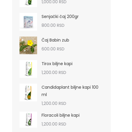
1,000.00
RSD
Senjački čaj 200gr
800.00
RSD
Čaj Babin zub
600.00
RSD
Tirox biljne kapi
1,200.00
RSD
Candidaplant biljne kapi 100
ml
1,200.00
RSD
Floracoli biljne kapi
1,200.00
RSD