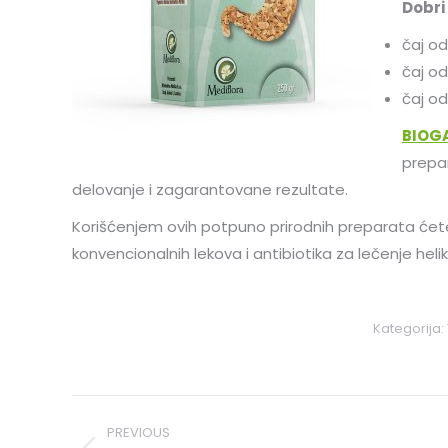
Dobri 
čaj od 
čaj od
čaj od
BIOGA
prep
delovanje i zagarantovane rezultate.
Korišćenjem ovih potpuno prirodnih preparata ćete
konvencionalnih lekova i antibiotika za lečenje helik
Kategorija:
Post
PREVIOUS