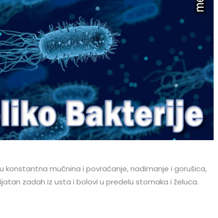
su konstantna mučnina i povraćanje, nadimanje i gorušica,
ijatan zadah iz usta i bolovi u predelu stomaka i želuca.