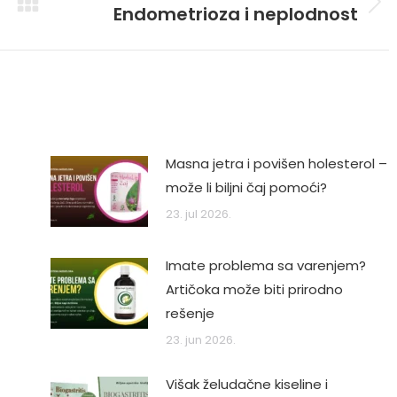
Endometrioza i neplodnost
Next
post:
Masna jetra i povišen holesterol –
može li biljni čaj pomoći?
23. jul 2026.
Imate problema sa varenjem?
Artičoka može biti prirodno
rešenje
23. jun 2026.
Višak želudačne kiseline i