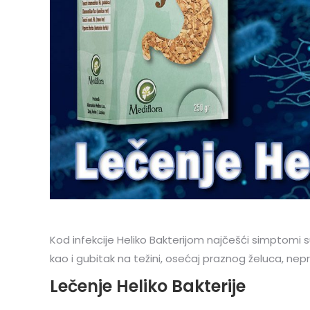
Kod infekcije Heliko Bakterijom najčešći simptomi 
kao i gubitak na težini, osećaj praznog želuca, nepr
Lečenje Heliko Bakterije