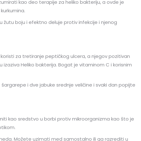
rati kao deo terapije za heliko bakteriju, a ovde je
kurkumina.
 žutu boju i efektno deluje protiv infekcije i njenog
isti za tretiranje peptičkog ulcera, a njegov pozitivan
 izaziva Heliko bakterija. Bogat je vitaminom C i korisnim
argarepe i dve jabuke srednje veličine i svaki dan popijte
iti kao sredstvo u borbi protiv mikroorganizma kao što je
otikom.
g meda. Možete uzimati med samostalno ili ga razrediti u