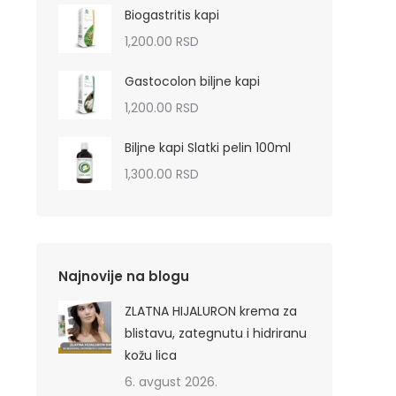
Biogastritis kapi
1,200.00
RSD
Gastocolon biljne kapi
1,200.00
RSD
Biljne kapi Slatki pelin 100ml
1,300.00
RSD
Najnovije na blogu
ZLATNA HIJALURON krema za
blistavu, zategnutu i hidriranu
kožu lica
6. avgust 2026.