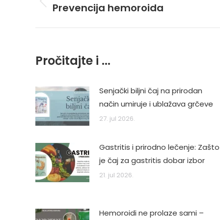
navigation
Prevencija hemoroida
Previous
post:
Pročitajte i ...
Senjački biljni čaj na prirodan
način umiruje i ublažava grčeve
27. jul 2026.
Gastritis i prirodno lečenje: Zašto
je čaj za gastritis dobar izbor
21. jul 2026.
Hemoroidi ne prolaze sami –