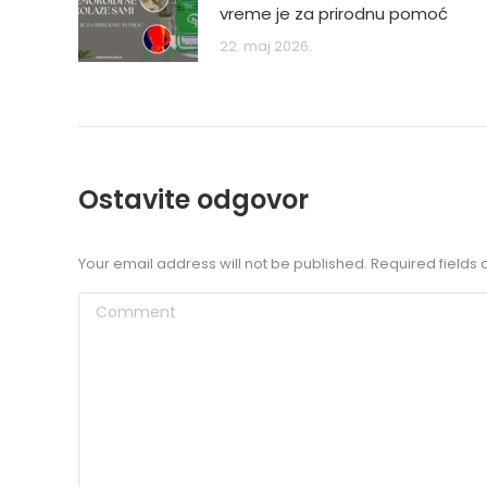
vreme je za prirodnu pomoć
22. maj 2026.
Ostavite odgovor
Koristil
uspešno
Your email address will not be published. Required field
cistom
Comment