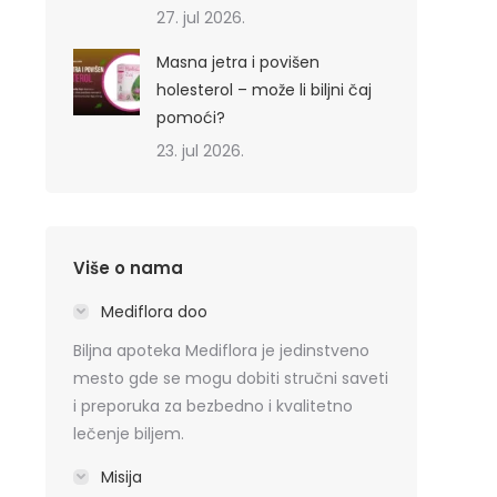
27. jul 2026.
Masna jetra i povišen
holesterol – može li biljni čaj
pomoći?
23. jul 2026.
Više o nama
Mediflora doo
Biljna apoteka Mediflora je jedinstveno
mesto gde se mogu dobiti stručni saveti
i preporuka za bezbedno i kvalitetno
lečenje biljem.
Misija