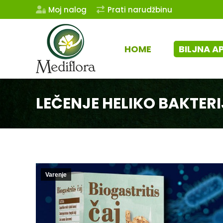
Moj nalog
Prati narudžbinu
HOME
BILJNA A
LEČENJE HELIKO BAKTERI
Varenje