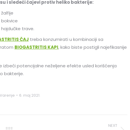
su i sledeći čajevi protiv heliko bakterije:
žalfije
 bokvice
 hajdučke trave.
STRITIS ČAJ
treba konzumirati u kombinaciji sa
aratom
BIOGASTRITIS KAPI
, kako biste postigli najefikasnije
 izbeći potencijalne neželjene efekte usled korišćenja
o bakterije.
Varenje
6. maj 2021.
NEXT