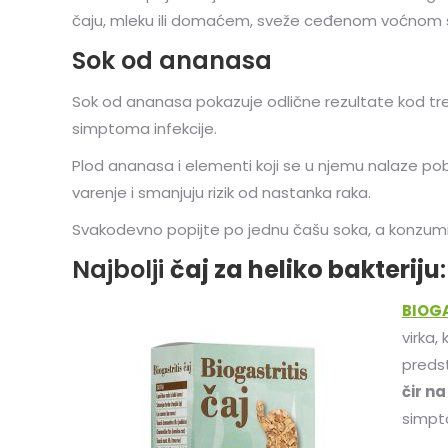
čaju, mleku ili domaćem, sveže ceđenom voćnom 
Sok od ananasa
Sok od ananasa pokazuje odlične rezultate kod tret
simptoma infekcije.
Plod ananasa i elementi koji se u njemu nalaze pobol
varenje i smanjuju rizik od nastanka raka.
Svakodevno popijte po jednu čašu soka, a konzumir
Najbolji
čaj za heliko bakteriju
:
BIOGA
virka,
preds
čir n
simpt