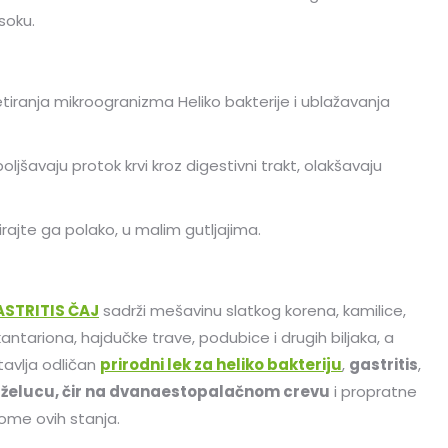
soku.
iranja mikroogranizma Heliko bakterije i ublažavanja
jšavaju protok krvi kroz digestivni trakt, olakšavaju
ajte ga polako, u malim gutljajima.
STRITIS ČAJ
sadrži mešavinu slatkog korena, kamilice,
 kantariona, hajdučke trave, podubice i drugih biljaka, a
tavlja odličan
prirodni lek za heliko bakteriju
,
gastritis
,
a želucu, čir na dvanaestopalačnom crevu
i propratne
ome ovih stanja.