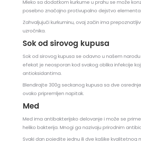
Mleko sa dodatkom kurkume u prahu se može konzumi
posebno značajno protivupalno dejstvo elementa 
Zahvaljujući kurkuminu, ovaj začin ima prepoznatljivu
uzročnika.
Sok od sirovog kupusa
Sok od sirovog kupusa se odavno u našem narodu kor
efekat je neosporan kod svakog oblika infekcije koju
antioksidantima.
Blendirajte 300g seckanog kupusa sa dve osrednje š
ovako pripremljen napitak.
Med
Med ima antibakterijsko delovanje i može se primen
heliko bakterija. Mnogi ga nazivaju prirodnim antibi
Svaki dan pojedite jednu ili dve kašike kvalitetno