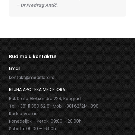
–
Dr Predrag Antić.
Budimo u kontaktu!
Email
kontakt@mediflora.rs
BILJNA APOTEKA MEDIFLORA 1
Bul. Kralja Aleksandra 228, Beograd
Tel: +381 11 380 62 81, Mob. +381 62/214-898
Radno Vreme
Ponedeljak – Petak: 09:00 – 20:00h
Subota: 09:00 – 16:00h