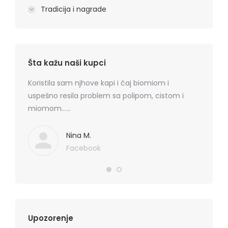
Tradicija i nagrade
Šta kažu naši kupci
rmatitis
Koristila sam njhove kapi i čaj biomiom i
Preporu
 je
uspešno resila problem sa polipom, cistom i
losion+k
ma
miomom……
cena, na
. Hvala
koznih p
Mediflor
Nina M.
Facebook
Upozorenje