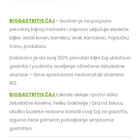
BIOGASTRITIS ČAJ
– baziran je na potpuno
prirodnoj biljnoj mešavini i zapravo uključuje sledeće
biljke: slatki koren, kamilicu, virak, kantarion, hajdučku
travu, podubicu.
Dokazano je da ovaj 100% prirodan biljni čaj ublažava
gastritis i podstiče isceljenje oštećene želudačne
sluznice – čime sprečavate nedostatak vitamina
B12.
BIOGASTRITIS ČAJ
takođe deluje i protiv viška
želudačne kiseline, heliko bakterije i čira na želucu.
Ukoliko budete redovno koristili ovaj čaj za gastritis,
sigurno ćete primetiti poboljšanje simptoma
gastritisa.