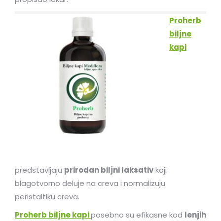
Proherb
biljne
kapi
predstavljaju
prirodan biljni laksativ
koji
blagotvorno deluje na creva i normalizuju
peristaltiku creva.
Proherb biljne kapi
posebno su efikasne kod
lenjih