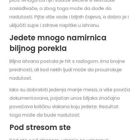
zaslađivače, a zbog toga može da dođe do
nadutosti. Pijte više vode i biljnih čajeva, a dobro je i
uključiti supe i zdrave napitke u ishranu.
Jedete mnogo namirnica
biljnog porekla
Biljna ishrana postala je hit s razlogom. Ima brojne
prednosti, ali kod nekih ljudi može da prouzrokuje
nadutost.
Iako su dobrobiti jedenja manje mesa, a više povrća
dokumentovana, pojačan unos biljaka značajno
povećava količinu vlakana koju jedete. Rezultat
toga može da bude nadutost.
Pod stresom ste