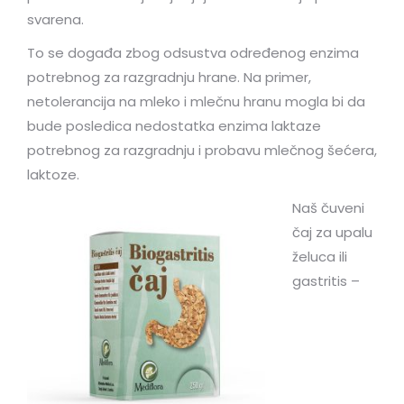
svarena.
To se događa zbog odsustva određenog enzima
potrebnog za razgradnju hrane. Na primer,
netolerancija na mleko i mlečnu hranu mogla bi da
bude posledica nedostatka enzima laktaze
potrebnog za razgradnju i probavu mlečnog šećera,
laktoze.
Naš čuveni
čaj za upalu
želuca ili
gastritis –