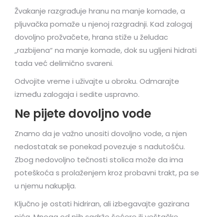
Žvakanje razgrađuje hranu na manje komade, a
pljuvačka pomaže u njenoj razgradnji. Kad zalogaj
dovoljno prožvačete, hrana stiže u želudac
„razbijena“ na manje komade, dok su ugljeni hidrati
tada već delimično svareni.
Odvojite vreme i uživajte u obroku. Odmarajte
između zalogaja i sedite uspravno.
Ne pijete dovoljno vode
Znamo da je važno unositi dovoljno vode, a njen
nedostatak se ponekad povezuje s nadutošću.
Zbog nedovoljno tečnosti stolica može da ima
poteškoća s prolaženjem kroz probavni trakt, pa se
u njemu nakuplja.
Ključno je ostati hidriran, ali izbegavajte gazirana
pića. Mnoga od njih sadrže šećere ili veštačke