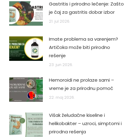
Gastritis i prirodno lečenje: Zašto
je čaj za gastritis dobar izbor
21. jul 2026.
Imate problema sa varenjem?
Artičoka može biti prirodno
rešenje
23. jun 2026.
Hemoroidi ne prolaze sami –
vreme je za prirodnu pomoć
22. maj 2026.
Višak želudačne kiseline i
helikobakter – uzroci, simptomi i
prirodna rešenja