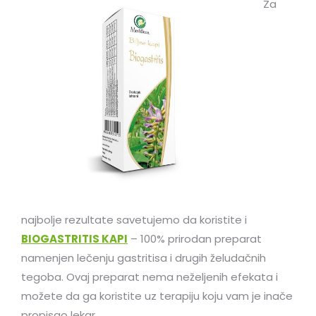
Za
najbolje rezultate savetujemo da koristite i
BIOGASTRITIS KAPI
– 100% prirodan preparat
namenjen lečenju gastritisa i drugih želudačnih
tegoba. Ovaj preparat nema neželjenih efekata i
možete da ga koristite uz terapiju koju vam je inače
propisao lekar.