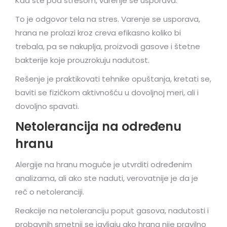
Kad ste pod stresom, varenje se usporava.
To je odgovor tela na stres. Varenje se usporava,
hrana ne prolazi kroz creva efikasno koliko bi
trebala, pa se nakuplja, proizvodi gasove i štetne
bakterije koje prouzrokuju nadutost.
Rešenje je praktikovati tehnike opuštanja, kretati se,
baviti se fizičkom aktivnošću u dovoljnoj meri, ali i
dovoljno spavati.
Netolerancija na određenu
hranu
Alergije na hranu moguće je utvrditi određenim
analizama, ali ako ste naduti, verovatnije je da je
reč o netoleranciji.
Reakcije na netoleranciju poput gasova, nadutosti i
probavnih smetnji se javljaju ako hrana nije pravilno