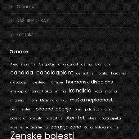
O nama
NAŠI SERTIFIKATI
Kontakt
Oznake
Alergijski rinitis
AlergoSan
anksioznost
astma
biomiom
candida
candidaplant
dermatitis
floralip
floravitex
hormonski disbalans
glavobolja
holesterol
hormoni
kandida
infekcija urinarnog trakta
intima
koža
malina
muška neplodnost
migrena
miom
Miom na jajniku
pirodno lečenje
nervni sistem
pms
policistični jajnici
sterilitet
potencija
prostata
prostatitis
stres
upala jajnika
zdravlje zene
varenje
zdrava hrana
čaj od listova maline
Ženske bolesti