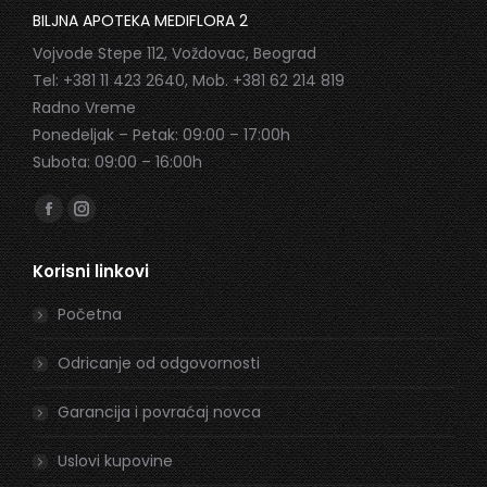
BILJNA APOTEKA MEDIFLORA 2
Vojvode Stepe 112, Voždovac, Beograd
Tel: +381 11 423 2640, Mob. +381 62 214 819
Radno Vreme
Ponedeljak – Petak: 09:00 – 17:00h
Subota: 09:00 – 16:00h
Find us on:
Facebook
Instagram
page
page
Korisni linkovi
opens
opens
in
in
Početna
new
new
window
window
Odricanje od odgovornosti
Garancija i povraćaj novca
Uslovi kupovine