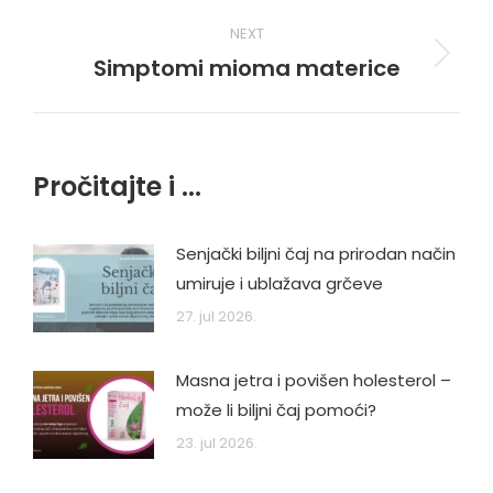
NEXT
Simptomi mioma materice
Next
post:
Pročitajte i ...
Senjački biljni čaj na prirodan način
umiruje i ublažava grčeve
27. jul 2026.
Masna jetra i povišen holesterol –
može li biljni čaj pomoći?
23. jul 2026.