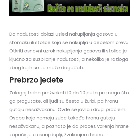
Do nadutosti dolazi usled nakupljanja gasova u
stomaku ili stolice koja se nakuplja u debelom crevu.
Otkriti osnovni uzrok nakupljanja gasova ili stolice je
ključno za suzbijanje nadutosti, a nekoliko je razloga
zbog kojih se to može događati.
Prebrzo jedete
Zalogaj treba prožvakati 10 do 20 puta pre nego što
ga progutate, ali ljudi su često u žurbi, pa hranu
gutaju nesažvakanu. Ovde se javlja i drugi problem.
Osobe koje nemaju zube takođe hranu gutaju
nesažvakanu, a poznato je da proces varenja hrane
započinje u usnoj duplji, žvakanjem hrane.