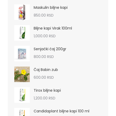
Maskulin biljne kapi
850.00
RSD
Biljne kapi Virak 100ml
1,000.00
RSD
Senjački čaj 200gr
800.00
RSD
Čaj Babin zub
600.00
RSD
Tirox biljne kapi
1,200.00
RSD
Candidaplant biljne kapi 100 ml