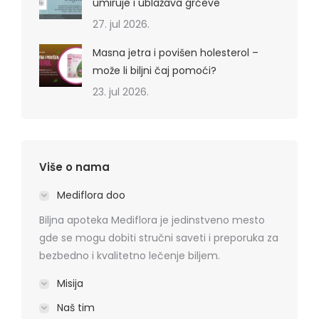
umiruje i ublažava grčeve
27. jul 2026.
Masna jetra i povišen holesterol –
može li biljni čaj pomoći?
23. jul 2026.
Više o nama
Mediflora doo
Biljna apoteka Mediflora je jedinstveno mesto
gde se mogu dobiti stručni saveti i preporuka za
bezbedno i kvalitetno lečenje biljem.
Misija
Naš tim