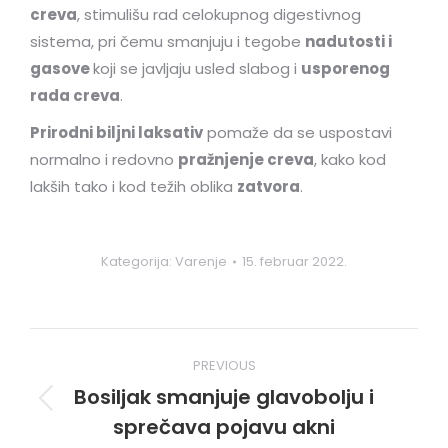
creva
, stimulišu rad celokupnog digestivnog
sistema, pri čemu smanjuju i tegobe
nadutosti i
gasove
koji se javljaju usled slabog i
usporenog
rada creva
.
Prirodni biljni laksativ
pomaže da se uspostavi
normalno i redovno
pražnjenje creva
, kako kod
lakših tako i kod težih oblika
zatvora
.
Kategorija:
Varenje
15. februar 2022.
Post
PREVIOUS
navigation
Bosiljak smanjuje glavobolju i
Previous
sprečava pojavu akni
post: