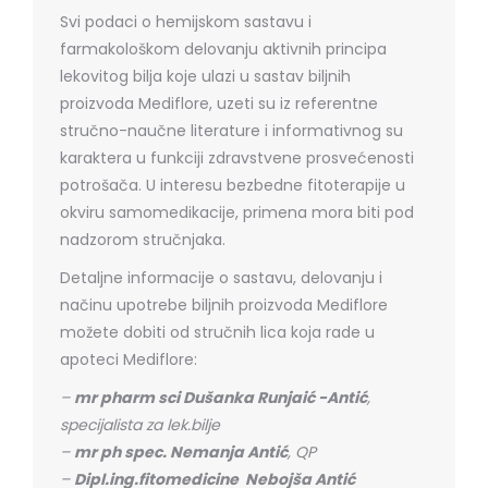
Svi podaci o hemijskom sastavu i
farmakološkom delovanju aktivnih principa
lekovitog bilja koje ulazi u sastav biljnih
proizvoda Mediflore, uzeti su iz referentne
stručno-naučne literature i informativnog su
karaktera u funkciji zdravstvene prosvećenosti
potrošača. U interesu bezbedne fitoterapije u
okviru samomedikacije, primena mora biti pod
nadzorom stručnjaka.
Detaljne informacije o sastavu, delovanju i
načinu upotrebe biljnih proizvoda Mediflore
možete dobiti od stručnih lica koja rade u
apoteci Mediflore:
–
mr pharm sci Dušanka Runjaić -Antić
,
specijalista za lek.bilje
–
mr ph spec. Nemanja Antić
, QP
–
Dipl.ing.fitomedicine Nebojša Antić