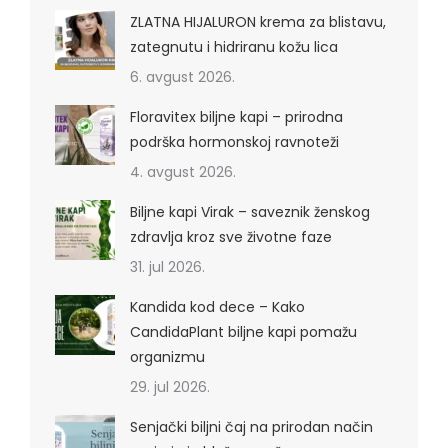
ZLATNA HIJALURON krema za blistavu,
zategnutu i hidriranu kožu lica
6. avgust 2026.
Floravitex biljne kapi – prirodna
podrška hormonskoj ravnoteži
4. avgust 2026.
Biljne kapi Virak – saveznik ženskog
zdravlja kroz sve životne faze
31. jul 2026.
Kandida kod dece – Kako
CandidaPlant biljne kapi pomažu
organizmu
29. jul 2026.
Senjački biljni čaj na prirodan način