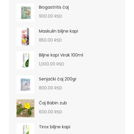
Biogastritis čaj
900.00
RSD
Maskulin biljne kapi
850.00
RSD
Biljne kapi Virak 100ml
1,000.00
RSD
Senjački čaj 200gr
800.00
RSD
Čaj Babin zub
600.00
RSD
Tirox biljne kapi