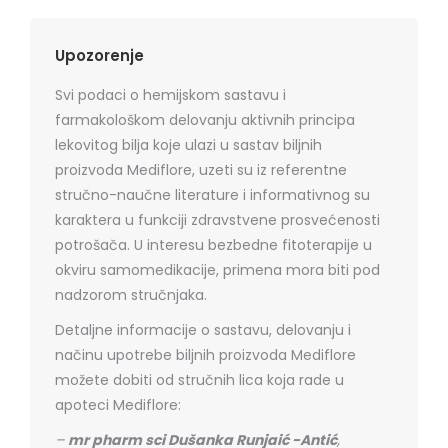
Upozorenje
Svi podaci o hemijskom sastavu i
farmakološkom delovanju aktivnih principa
lekovitog bilja koje ulazi u sastav biljnih
proizvoda Mediflore, uzeti su iz referentne
stručno-naučne literature i informativnog su
karaktera u funkciji zdravstvene prosvećenosti
potrošača. U interesu bezbedne fitoterapije u
okviru samomedikacije, primena mora biti pod
nadzorom stručnjaka.
Detaljne informacije o sastavu, delovanju i
načinu upotrebe biljnih proizvoda Mediflore
možete dobiti od stručnih lica koja rade u
apoteci Mediflore:
–
mr pharm sci Dušanka Runjaić -Antić
,