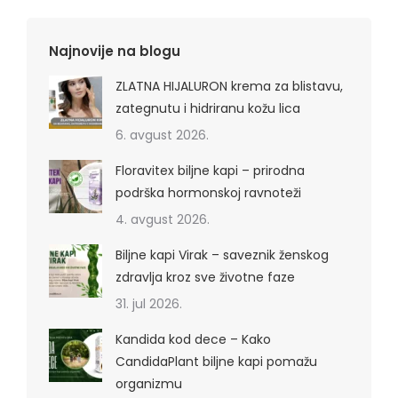
Najnovije na blogu
ZLATNA HIJALURON krema za blistavu,
zategnutu i hidriranu kožu lica
6. avgust 2026.
Floravitex biljne kapi – prirodna
podrška hormonskoj ravnoteži
4. avgust 2026.
Biljne kapi Virak – saveznik ženskog
zdravlja kroz sve životne faze
31. jul 2026.
Kandida kod dece – Kako
CandidaPlant biljne kapi pomažu
organizmu