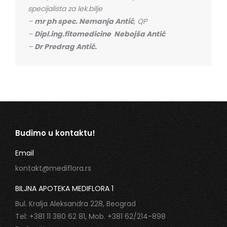
specijalista za lek.bilje
–
mr ph spec. Nemanja Antić
, QP
–
Dipl.ing.fitomedicine Nebojša Antić
–
Dr Predrag Antić.
Budimo u kontaktu!
Email
kontakt@mediflora.rs
BILJNA APOTEKA MEDIFLORA 1
Bul. Kralja Aleksandra 228, Beograd
Tel: +381 11 380 62 81, Mob. +381 62/214-898