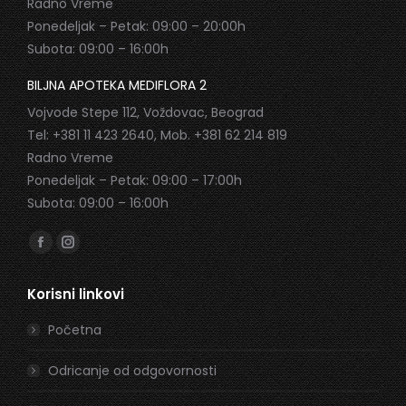
Radno Vreme
Ponedeljak – Petak: 09:00 – 20:00h
Subota: 09:00 – 16:00h
BILJNA APOTEKA MEDIFLORA 2
Vojvode Stepe 112, Voždovac, Beograd
Tel: +381 11 423 2640, Mob. +381 62 214 819
Radno Vreme
Ponedeljak – Petak: 09:00 – 17:00h
Subota: 09:00 – 16:00h
Find us on:
Facebook
Instagram
page
page
Korisni linkovi
opens
opens
in
in
Početna
new
new
window
window
Odricanje od odgovornosti