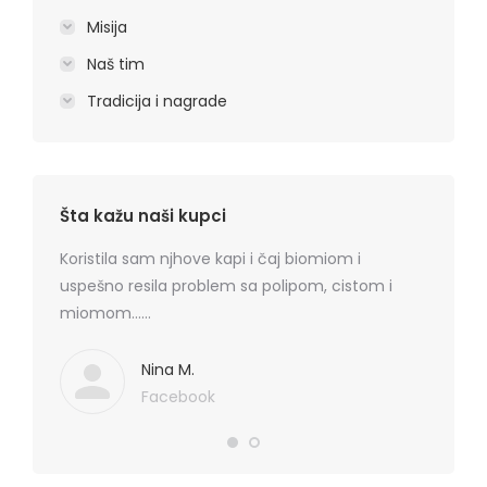
Misija
Naš tim
Tradicija i nagrade
Šta kažu naši kupci
rmatitis
Koristila sam njhove kapi i čaj biomiom i
Preporu
 je
uspešno resila problem sa polipom, cistom i
losion+k
ma
miomom……
cena, na
. Hvala
koznih p
Mediflor
Nina M.
Facebook