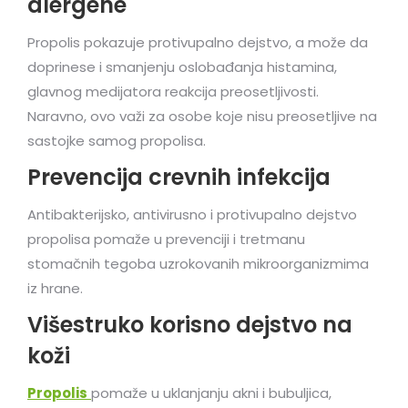
alergene
Propolis pokazuje protivupalno dejstvo, a može da
doprinese i smanjenju oslobađanja histamina,
glavnog medijatora reakcija preosetljivosti.
Naravno, ovo važi za osobe koje nisu preosetljive na
sastojke samog propolisa.
Prevencija crevnih infekcija
Antibakterijsko, antivirusno i protivupalno dejstvo
propolisa pomaže u prevenciji i tretmanu
stomačnih tegoba uzrokovanih mikroorganizmima
iz hrane.
Višestruko korisno dejstvo na
koži
Propolis
pomaže u uklanjanju akni i bubuljica,