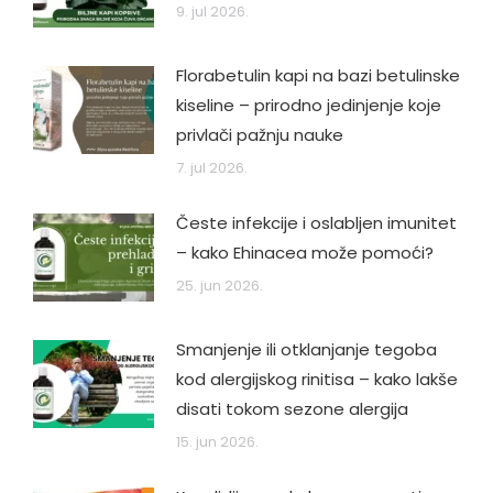
9. jul 2026.
Florabetulin kapi na bazi betulinske
kiseline – prirodno jedinjenje koje
privlači pažnju nauke
7. jul 2026.
Česte infekcije i oslabljen imunitet
– kako Ehinacea može pomoći?
25. jun 2026.
Smanjenje ili otklanjanje tegoba
kod alergijskog rinitisa – kako lakše
disati tokom sezone alergija
15. jun 2026.