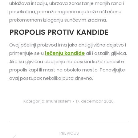
ublažava iritaciju, ubrzava zarastanje manjih rana i
posekotina, pomaže regeneraciju kože oštećenu
prekomernom izlaganju sunčevim zracima.
PROPOLIS PROTIV KANDIDE
Ovaj pčelinji proizvod ima jako antigljivično dejstvo i
primenjuje se u
lečenju kandide
ali i ostalih gljivica.
Ako su gljivična oboljenja na površini kože nanesite
propolis kapi ili mast na obolelo mesto. Ponavljajte
ovaj postupak nekoliko puta dnevno.
Kategorija:
Imuni sistem
17. decembar 2020.
Post
PREVIOUS