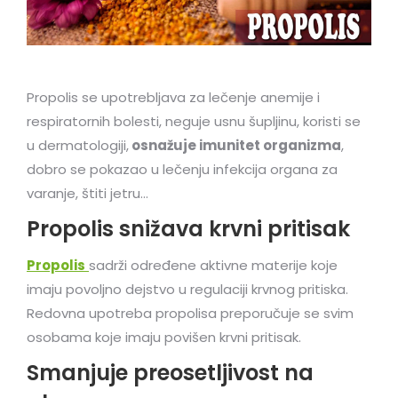
Propolis se upotrebljava za lečenje anemije i
respiratornih bolesti, neguje usnu šupljinu, koristi se
u dermatologiji,
osnažuje imunitet organizma
,
dobro se pokazao u lečenju infekcija organa za
varanje, štiti jetru…
Propolis snižava krvni pritisak
Propolis
sadrži određene aktivne materije koje
imaju povoljno dejstvo u regulaciji krvnog pritiska.
Redovna upotreba propolisa preporučuje se svim
osobama koje imaju povišen krvni pritisak.
Smanjuje preosetljivost na