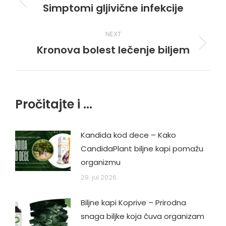
navigation
Simptomi gljivične infekcije
Previous
post:
NEXT
Kronova bolest lečenje biljem
Next
post:
Pročitajte i ...
Kandida kod dece – Kako
CandidaPlant biljne kapi pomažu
organizmu
29. jul 2026.
Biljne kapi Koprive – Prirodna
snaga biljke koja čuva organizam