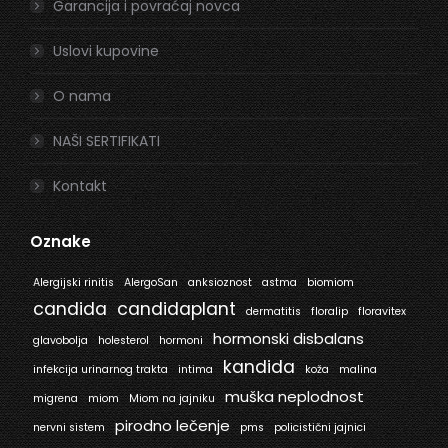
Garancija i povraćaj novca
Uslovi kupovine
O nama
NAŠI SERTIFIKATI
Kontakt
Oznake
Alergijski rinitis
AlergoSan
anksioznost
astma
biomiom
candida
candidaplant
dermatitis
floralip
floravitex
hormonski disbalans
glavobolja
holesterol
hormoni
kandida
infekcija urinarnog trakta
intima
koža
malina
muška neplodnost
migrena
miom
Miom na jajniku
pirodno lečenje
nervni sistem
pms
policistični jajnici