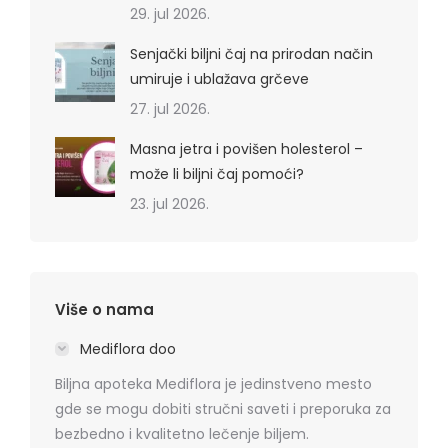
29. jul 2026.
Senjački biljni čaj na prirodan način
umiruje i ublažava grčeve
27. jul 2026.
Masna jetra i povišen holesterol –
može li biljni čaj pomoći?
23. jul 2026.
Više o nama
Mediflora doo
Biljna apoteka Mediflora je jedinstveno mesto
gde se mogu dobiti stručni saveti i preporuka za
bezbedno i kvalitetno lečenje biljem.