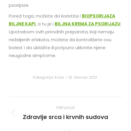
psorijaze.
Pored toga, možete da koristite i
BIOPSORIJAZA
BILJNE KAPI
, a tu je i
BILJNA KREMA ZA PSORIJAZU
.
Upotrebom ovih prirodnih preparata, koji nemaju
neželjenih efekata, možete da kontrolišete ovu
bolest i da ublažite ili potpuno uklonite njene
neugodne simptome.
Kategorija:
Koža
19. februar 2021.
Post
PREVIOUS
navigation
Zdravlje srca i krvnih sudova
Previous
post: