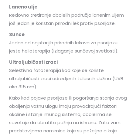
Laneno ulje
Redovno tretiranje obolelih područja lanenim uljem
još jedan je koristan prirodni lek protiv psorijaze.
Sunce
Jedan od najstarijih prirodnih lekova za psorijazu
jeste helioterapija (izlaganje sunčevoj svetlosti).
Ultraljubičasti zraci
Selektivna fototerapija kod koje se koriste
ultraljubičasti zraci odredjenih talasnih dužina (UVB
oko 315 nm).
Kako kod pojave psorijaze ili pogoršanja stanja ovog
oboljenja važnu ulogu imaju provocirajući faktori
okoline i stanje imunog sistema, obolelima se
savetuje da obratite pažnju na ishranu. Zato vam
predstavljamo namirnice koje su poželjne a koje