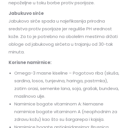
nepoželjne u toku borbe protiv psorijaze.
Jabukuvo sirće
Jabukovo sirće spada u najefikasnija prirodna
sredstva protiv psorijaze jer reguliše PH vrednost
kože. Za to je potrebno na obolelim mestima držati
obloge od jabukovog sirćeta u trajanju od 30-tak
minuta.
Korisne namirnice:
Omega-3 masne kiseline – Pogotovo riba (skuša,
sardina, losos, tunjevina, haringa, pastrmka),
zatim orasi, semenke lana, soja, grašak, bundeva,
maslinovo ulje.
Namirnice bogate vitaminom A: Nemasne
namirnice bogate vitaminom A (neophodnim za
zdravu kožu) kao što su šargarepa i kajsija.
Namirnice bogate antioksidansima: Brusnica,