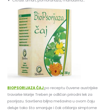
Citrusi: Limun, pomorandža, mandarina…
BIOPSORIJAZA ČAJ
po receptu čuvene austrijske
travarke Marije Treben je odličan prirodni lek za
psorijazu. Savršena biljna mešavina u ovom čaju
deluje tako što smanjuje i čak otklanja simptome