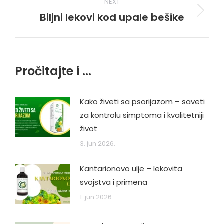
NEXT
Biljni lekovi kod upale bešike
Next
post:
Pročitajte i ...
Kako živeti sa psorijazom – saveti
za kontrolu simptoma i kvalitetniji
život
3. jun 2026.
Kantarionovo ulje – lekovita
svojstva i primena
1. jun 2026.