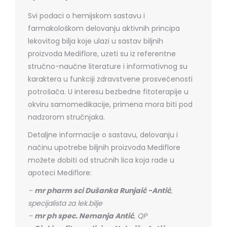
Svi podaci o hemijskom sastavu i
farmakološkom delovanju aktivnih principa
lekovitog bilja koje ulazi u sastav biljnih
proizvoda Mediflore, uzeti su iz referentne
stručno-naučne literature i informativnog su
karaktera u funkciji zdravstvene prosvećenosti
potrošača. U interesu bezbedne fitoterapije u
okviru samomedikacije, primena mora biti pod
nadzorom stručnjaka.
Detaljne informacije o sastavu, delovanju i
načinu upotrebe biljnih proizvoda Mediflore
možete dobiti od stručnih lica koja rade u
apoteci Mediflore:
–
mr pharm sci Dušanka Runjaić -Antić
,
specijalista za lek.bilje
–
mr ph spec. Nemanja Antić
, QP