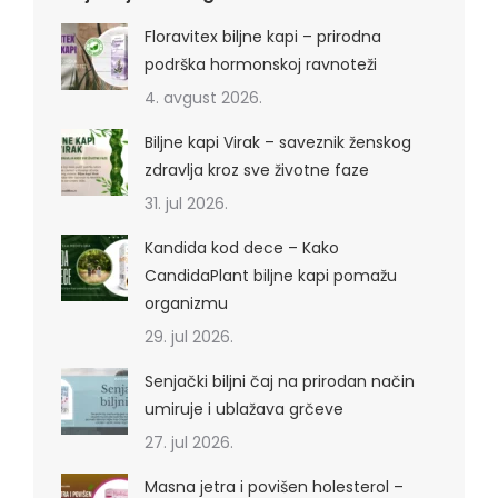
Floravitex biljne kapi – prirodna
podrška hormonskoj ravnoteži
4. avgust 2026.
Biljne kapi Virak – saveznik ženskog
zdravlja kroz sve životne faze
31. jul 2026.
Kandida kod dece – Kako
CandidaPlant biljne kapi pomažu
organizmu
29. jul 2026.
Senjački biljni čaj na prirodan način
umiruje i ublažava grčeve
27. jul 2026.
Masna jetra i povišen holesterol –