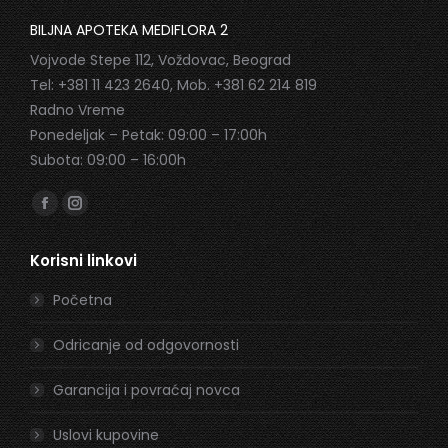
BILJNA APOTEKA MEDIFLORA 2
Vojvode Stepe 112, Voždovac, Beograd
Tel: +381 11 423 2640, Mob. +381 62 214 819
Radno Vreme
Ponedeljak – Petak: 09:00 – 17:00h
Subota: 09:00 – 16:00h
Find us on:
Facebook
Instagram
page
page
Korisni linkovi
opens
opens
in
in
Početna
new
new
window
window
Odricanje od odgovornosti
Garancija i povraćaj novca
Uslovi kupovine