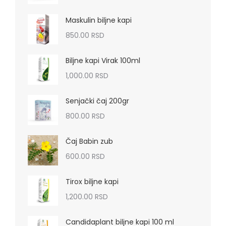
Maskulin biljne kapi
850.00
RSD
Biljne kapi Virak 100ml
1,000.00
RSD
Senjački čaj 200gr
800.00
RSD
Čaj Babin zub
600.00
RSD
Tirox biljne kapi
1,200.00
RSD
Candidaplant biljne kapi 100 ml