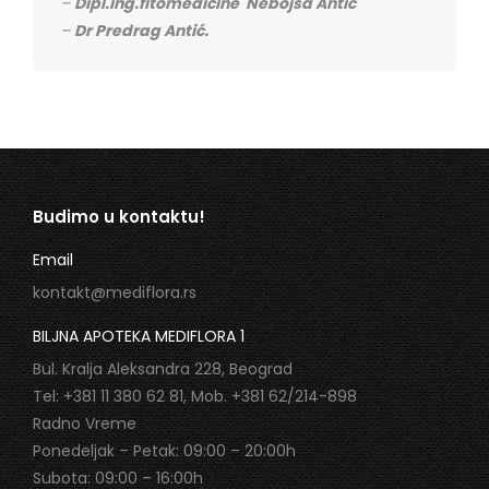
–
Dipl.ing.fitomedicine Nebojša Antić
–
Dr Predrag Antić.
Budimo u kontaktu!
Email
kontakt@mediflora.rs
BILJNA APOTEKA MEDIFLORA 1
Bul. Kralja Aleksandra 228, Beograd
Tel: +381 11 380 62 81, Mob. +381 62/214-898
Radno Vreme
Ponedeljak – Petak: 09:00 – 20:00h
Subota: 09:00 – 16:00h