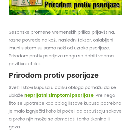
Sezonske promene vremenskih prilika, prljavština,
razne povrede na koži, nasledni faktor, oslabljeni
imuni sistem su samo neki od uzroka psorijaze.
Prirodom protiv psorijaze mogu se dobiti veoma
pozitivni efekti.
Prirodom protiv psorijaze
Sveži listovi kupusa u obliku obloga pomažu da se
ublaže
neprijatni simptomi psorijaze
. Pre nego
što se upotrebe kao oblog listove kupusa potrebno
je malo izgnječiti kako bi počeli da otpuštaju sokove
a preko njih može se obmotati tanka tkanina ili
gaza.