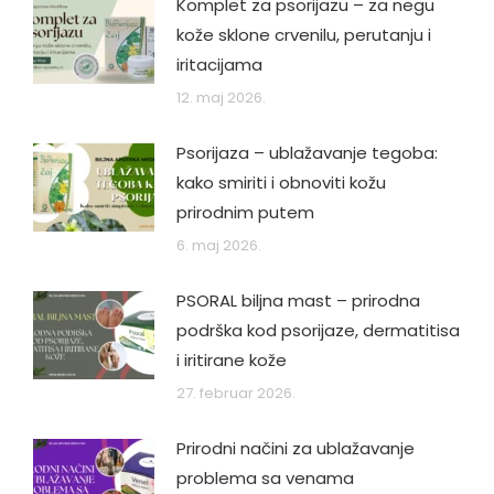
Komplet za psorijazu – za negu
kože sklone crvenilu, perutanju i
iritacijama
12. maj 2026.
Psorijaza – ublažavanje tegoba:
kako smiriti i obnoviti kožu
prirodnim putem
6. maj 2026.
PSORAL biljna mast – prirodna
podrška kod psorijaze, dermatitisa
i iritirane kože
27. februar 2026.
Prirodni načini za ublažavanje
problema sa venama