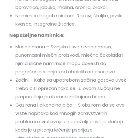
borovnica, jabuka, malina, aronija, brokoli…
Namirnice bogate cinkom: Rakovi, školjke, pivski
kvasac, integralne žitarice…
Nepoželjne namirnice:
Masna hrana – Svinjsko i sva crvena mesa,
punomasni mlečni proizvodi, mlečna čokolada i
njima slične namirnice mogu dovesti do
pogoršanja stanja kod obolelih od psorijaze.
Začini – Kako sa upotrebom začina gotovo uvek
treba biti oprezan tako se i u ovom slučaju ne
preporučuje preterano začinjena hrana.
Gazirana i alkoholna pića – S obzirom da se ove
vrste napitaka kod mnogih zdravstvenih
problema svrstavaju u nepoželjne, isti je slučaj i
kada je u pitanju lečenje psorijaze.