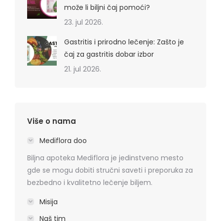
može li biljni čaj pomoći?
23. jul 2026.
Gastritis i prirodno lečenje: Zašto je
čaj za gastritis dobar izbor
21. jul 2026.
Više o nama
Mediflora doo
Biljna apoteka Mediflora je jedinstveno mesto
gde se mogu dobiti stručni saveti i preporuka za
bezbedno i kvalitetno lečenje biljem.
Misija
Naš tim