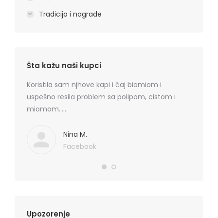
Tradicija i nagrade
Šta kažu naši kupci
rmatitis
Koristila sam njhove kapi i čaj biomiom i
Preporu
 je
uspešno resila problem sa polipom, cistom i
losion+k
ma
miomom……
cena, na
. Hvala
koznih p
Mediflor
Nina M.
Facebook
Upozorenje