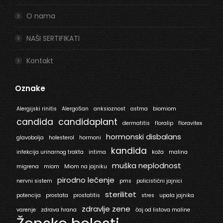
O nama
NAŠI SERTIFIKATI
Kontakt
Oznake
Alergijski rinitis
AlergoSan
anksioznost
astma
biomiom
candida
candidaplant
dermatitis
floralip
floravitex
hormonski disbalans
glavobolja
holesterol
hormoni
kandida
infekcija urinarnog trakta
intima
koža
malina
muška neplodnost
migrena
miom
Miom na jajniku
pirodno lečenje
nervni sistem
pms
policistični jajnici
sterilitet
potencija
prostata
prostatitis
stres
upala jajnika
zdravlje zene
varenje
zdrava hrana
čaj od listova maline