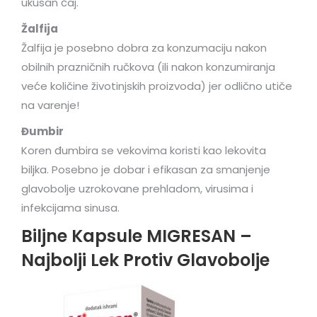
ukusan čaj.
Žalfija
Žalfija je posebno dobra za konzumaciju nakon
obilnih prazničnih ručkova (ili nakon konzumiranja
veće količine životinjskih proizvoda) jer odlično utiče
na varenje!
Đumbir
Koren đumbira se vekovima koristi kao lekovita
biljka. Posebno je dobar i efikasan za smanjenje
glavobolje uzrokovane prehladom, virusima i
infekcijama sinusa.
Biljne Kapsule MIGRESAN –
Najbolji Lek Protiv Glavobolje