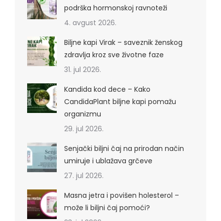
podrška hormonskoj ravnoteži
4. avgust 2026.
Biljne kapi Virak – saveznik ženskog
zdravlja kroz sve životne faze
31. jul 2026.
Kandida kod dece – Kako
CandidaPlant biljne kapi pomažu
organizmu
29. jul 2026.
Senjački biljni čaj na prirodan način
umiruje i ublažava grčeve
27. jul 2026.
Masna jetra i povišen holesterol –
može li biljni čaj pomoći?