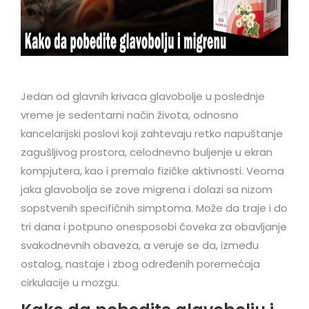
Jedan od glavnih krivaca glavobolje u poslednje
vreme je sedentarni način života, odnosno
kancelarijski poslovi koji zahtevaju retko napuštanje
zagušljivog prostora, celodnevno buljenje u ekran
kompjutera, kao i premalo fizičke aktivnosti. Veoma
jaka glavobolja se zove migrena i dolazi sa nizom
sopstvenih specifičnih simptoma. Može da traje i do
tri dana i potpuno onesposobi čoveka za obavljanje
svakodnevnih obaveza, a veruje se da, između
ostalog, nastaje i zbog određenih poremećaja
cirkulacije u mozgu.