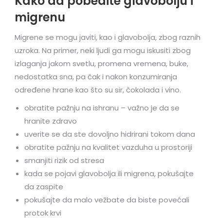
Kako da pobedite glavobolju i
migrenu
Migrene se mogu javiti, kao i glavobolja, zbog raznih
uzroka. Na primer, neki ljudi ga mogu iskusiti zbog
izlaganja jakom svetlu, promena vremena, buke,
nedostatka sna, pa čak i nakon konzumiranja
određene hrane kao što su sir, čokolada i vino.
obratite pažnju na ishranu – važno je da se
hranite zdravo
uverite se da ste dovoljno hidrirani tokom dana
obratite pažnju na kvalitet vazduha u prostoriji
smanjiti rizik od stresa
kada se pojavi glavobolja ili migrena, pokušajte
da zaspite
pokušajte da malo vežbate da biste povećali
protok krvi