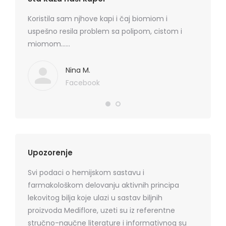
rmatitis
Koristila sam njhove kapi i čaj biomiom i
Preporu
 je
uspešno resila problem sa polipom, cistom i
losion+k
ma
miomom……
cena, na
. Hvala
koznih p
Mediflor
Nina M.
Facebook
Upozorenje
Svi podaci o hemijskom sastavu i
farmakološkom delovanju aktivnih principa
lekovitog bilja koje ulazi u sastav biljnih
proizvoda Mediflore, uzeti su iz referentne
stručno-naučne literature i informativnog su