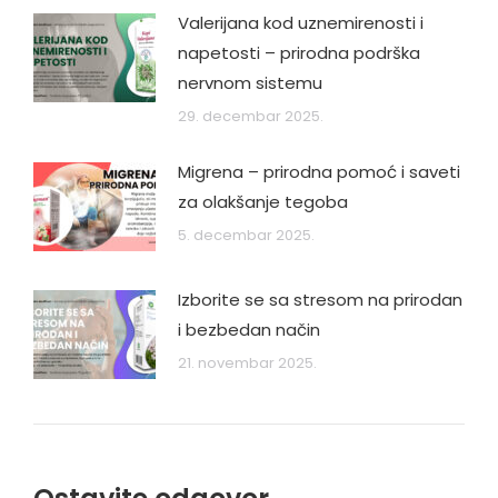
Valerijana kod uznemirenosti i
napetosti – prirodna podrška
nervnom sistemu
29. decembar 2025.
Migrena – prirodna pomoć i saveti
za olakšanje tegoba
5. decembar 2025.
Izborite se sa stresom na prirodan
i bezbedan način
21. novembar 2025.