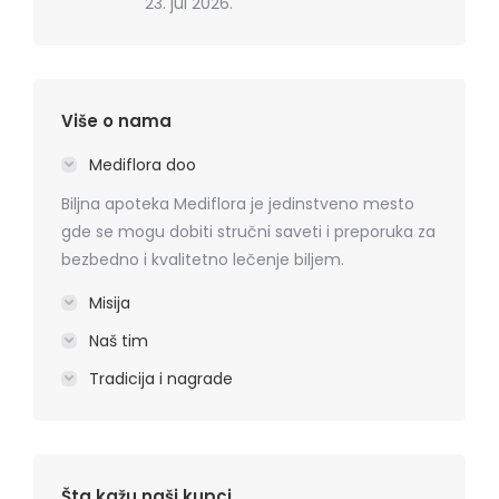
23. jul 2026.
Više o nama
Mediflora doo
Biljna apoteka Mediflora je jedinstveno mesto
gde se mogu dobiti stručni saveti i preporuka za
bezbedno i kvalitetno lečenje biljem.
Misija
Naš tim
Tradicija i nagrade
Šta kažu naši kupci