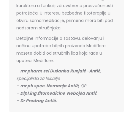
karaktera u funkciji zdravstvene prosvećenosti
potrošača. U interesu bezbedne fitoterapije u
okviru samomedikacije, primena mora biti pod
nadzorom stručnjaka.
Detaljne informacije o sastavu, delovanju i
načinu upotrebe biljnih proizvoda Mediflore
možete dobiti od stručnih lica koja rade u
apoteci Mediflore:
–
mr pharm sci Dušanka Runjaić -Antić
,
specijalista za lek.bilje
–
mr ph spec. Nemanja Antić
, QP
–
Dipl.ing.fitomedicine Nebojša Antić
–
Dr Predrag Antić.