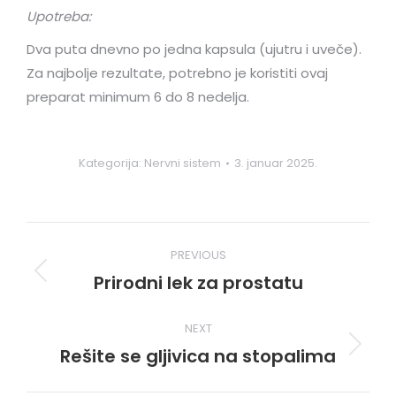
Upotreba:
Dva puta dnevno po jedna kapsula (ujutru i uveče).
Za najbolje rezultate, potrebno je koristiti ovaj
preparat minimum 6 do 8 nedelja.
Kategorija:
Nervni sistem
3. januar 2025.
Post
PREVIOUS
navigation
Prirodni lek za prostatu
Previous
post:
NEXT
Rešite se gljivica na stopalima
Next
post: