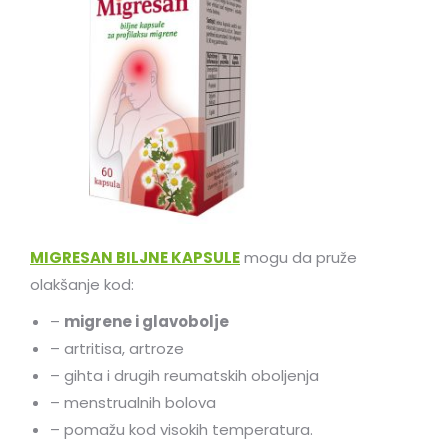
MIGRESAN BILJNE KAPSULE
mogu da pruže
olakšanje kod:
–
migrene i glavobolje
– artritisa, artroze
– gihta i drugih reumatskih oboljenja
– menstrualnih bolova
– pomažu kod visokih temperatura.