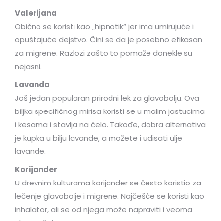
Valerijana
Obično se koristi kao „hipnotik“ jer ima umirujuće i
opuštajuće dejstvo. Čini se da je posebno efikasan
za migrene. Razlozi zašto to pomaže donekle su
nejasni.
Lavanda
Još jedan popularan prirodni lek za glavobolju. Ova
biljka specifičnog mirisa koristi se u malim jastucima
i kesama i stavlja na čelo. Takođe, dobra alternativa
je kupka u bilju lavande, a možete i udisati ulje
lavande.
Korijander
U drevnim kulturama korijander se često koristio za
lečenje glavobolje i migrene. Najčešće se koristi kao
inhalator, ali se od njega može napraviti i veoma