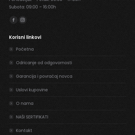
Subota: 09:00 – 16:00h
Find us on:
Facebook
Instagram
page
page
Korisni linkovi
opens
opens
in
in
Početna
new
new
window
window
Odricanje od odgovornosti
Garancija i povraćaj novca
Uslovi kupovine
O nama
NAŠI SERTIFIKATI
Kontakt