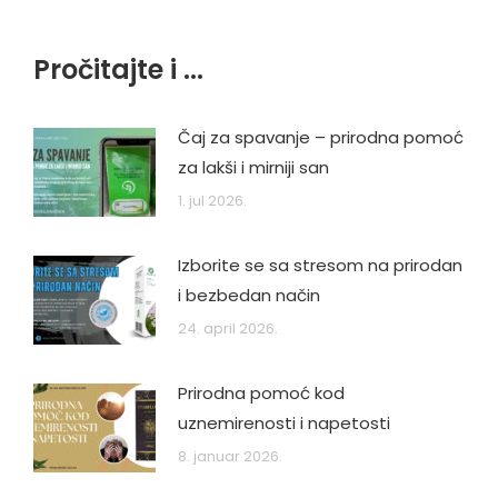
Pročitajte i ...
Čaj za spavanje – prirodna pomoć
za lakši i mirniji san
1. jul 2026.
Izborite se sa stresom na prirodan
i bezbedan način
24. april 2026.
Prirodna pomoć kod
uznemirenosti i napetosti
8. januar 2026.