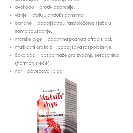
avokado – protiv depresije,
višnje – obiluju antioksidansima,
banane – poboljšavaju raspoloženje i jačaju
samopouzdanje,
morske alge – odavnina poznati afrodizijaci,
muškatni oraščić – poboljšava raspoloženje,
čokolada – potpomaže proizvodnju serotonina
(hormon sreće),
nar – povećava libido