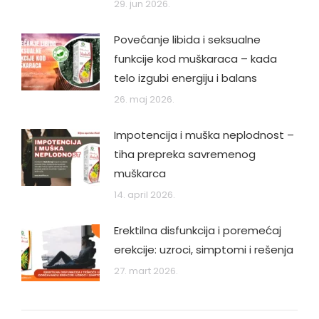
29. jun 2026.
Povećanje libida i seksualne
funkcije kod muškaraca – kada
telo izgubi energiju i balans
26. maj 2026.
Impotencija i muška neplodnost –
tiha prepreka savremenog
muškarca
14. april 2026.
Erektilna disfunkcija i poremećaj
erekcije: uzroci, simptomi i rešenja
27. mart 2026.