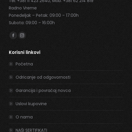
Tel: +381 11 423 2640, Mob. +381 62 214 819
Radno Vreme
Ponedeljak – Petak: 09:00 – 17:00h
Subota: 09:00 – 16:00h
Find us on:
Facebook
Instagram
page
page
Korisni linkovi
opens
opens
in
in
Početna
new
new
window
window
Odricanje od odgovornosti
Garancija i povraćaj novca
Uslovi kupovine
O nama
NAŠI SERTIFIKATI