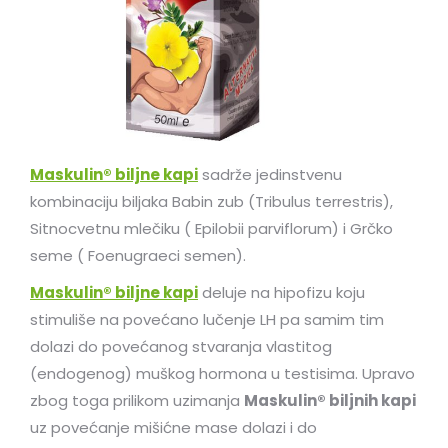
Maskulin® biljne kapi
sadrže jedinstvenu
kombinaciju biljaka Babin zub (Tribulus terrestris),
Sitnocvetnu mlečiku ( Epilobii parviflorum) i Grčko
seme ( Foenugraeci semen).
Maskulin® biljne kapi
deluje na hipofizu koju
stimuliše na povećano lučenje LH pa samim tim
dolazi do povećanog stvaranja vlastitog
(endogenog) muškog hormona u testisima. Upravo
zbog toga prilikom uzimanja
Maskulin® biljnih kapi
uz povećanje mišićne mase dolazi i do