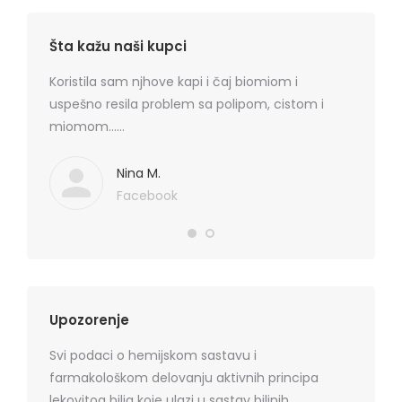
Šta kažu naši kupci
rmatitis
Koristila sam njhove kapi i čaj biomiom i
Preporu
 je
uspešno resila problem sa polipom, cistom i
losion+k
ma
miomom……
cena, na
. Hvala
koznih p
Mediflor
Nina M.
Facebook
Upozorenje
Svi podaci o hemijskom sastavu i
farmakološkom delovanju aktivnih principa
lekovitog bilja koje ulazi u sastav biljnih