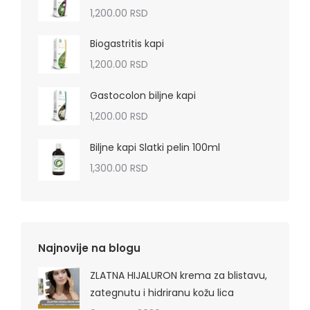
1,200.00
RSD
Biogastritis kapi
1,200.00
RSD
Gastocolon biljne kapi
1,200.00
RSD
Biljne kapi Slatki pelin 100ml
1,300.00
RSD
Najnovije na blogu
ZLATNA HIJALURON krema za blistavu,
zategnutu i hidriranu kožu lica