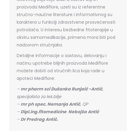
proizvoda Mediflore, uzeti su iz referentne
stručno-naučne literature i informativnog su
karaktera u funkciji zdravstvene prosvećenosti
potrošača. U interesu bezbedne fitoterapije u
okviru samomedikacije, primena mora biti pod
nadzorom stručnjaka.
Detaljne informacije o sastavu, delovanju i
načinu upotrebe biljnih proizvoda Mediflore
možete dobiti od stručnih lica koja rade u
apoteci Mediflore:
–
mr pharm sci Dušanka Runjaić -Antić
,
specijalista za lek.bilje
–
mr ph spec. Nemanja Antić
, QP
–
Dipl.ing.fitomedicine Nebojša Antić
–
Dr Predrag Antić.