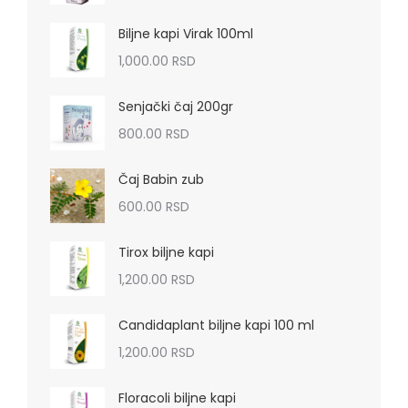
Biljne kapi Virak 100ml
1,000.00
RSD
Senjački čaj 200gr
800.00
RSD
Čaj Babin zub
600.00
RSD
Tirox biljne kapi
1,200.00
RSD
Candidaplant biljne kapi 100 ml
1,200.00
RSD
Floracoli biljne kapi