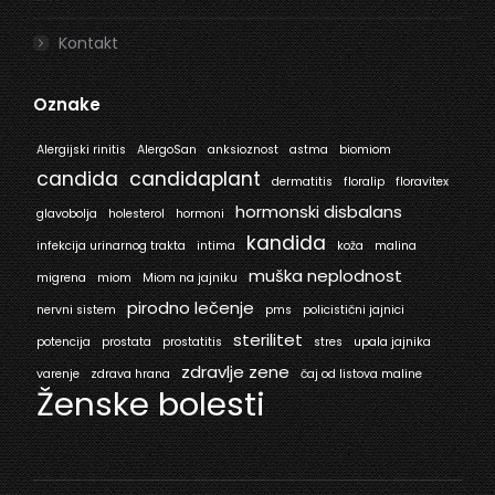
Kontakt
Oznake
Alergijski rinitis
AlergoSan
anksioznost
astma
biomiom
candida
candidaplant
dermatitis
floralip
floravitex
hormonski disbalans
glavobolja
holesterol
hormoni
kandida
infekcija urinarnog trakta
intima
koža
malina
muška neplodnost
migrena
miom
Miom na jajniku
pirodno lečenje
nervni sistem
pms
policistični jajnici
sterilitet
potencija
prostata
prostatitis
stres
upala jajnika
zdravlje zene
varenje
zdrava hrana
čaj od listova maline
Ženske bolesti