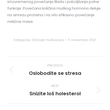
istovremenog povećanja libida i poboljšanja polne
funkcije. Povećana količina muškog hormona deluje
na sintezu proteina i na vrlo efikasno povećanje
mišićne mase.
Kategorija:
Zdravlje muškaraca
11. novembar 2021.
Post
PREVIOUS
navigation
Oslobodite se stresa
Previous
post:
NEXT
Snizite loš holesterol
Next
post: