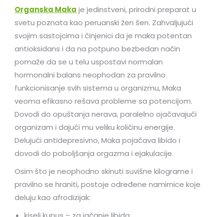
Organska Maka
je jedinstveni, prirodni preparat u
svetu poznata kao peruanski žen šen. Zahvaljujući
svojim sastojcima i činjenici da je maka potentan
antioksidans i da na potpuno bezbedan način
pomaže da se u telu uspostavi normalan
hormonalni balans neophodan za pravilno
funkcionisanje svih sistema u organizmu, Maka
veoma efikasno rešava probleme sa potencijom.
Dovodi do opuštanja nerava, paralelno ojačavajući
organizam i dajući mu veliku količinu energije.
Delujući antidepresivno, Maka pojačava libido i
dovodi do poboljšanja orgazma i ejakulacije.
Osim što je neophodno skinuti suvišne kilograme i
pravilno se hraniti, postoje određene namirnice koje
deluju kao afrodizijak:
kiseli kupus – za jačanje libida,