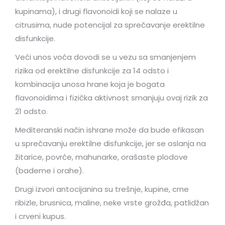
kupinama), i drugi flavonoidi koji se nalaze u
citrusima, nude potencijal za sprečavanje erektilne
disfunkcije.
Veći unos voća dovodi se u vezu sa smanjenjem
rizika od erektilne disfunkcije za 14 odsto i
kombinacija unosa hrane koja je bogata
flavonoidima i fizička aktivnost smanjuju ovaj rizik za
21 odsto.
Mediteranski način ishrane može da bude efikasan
u sprečavanju erektilne disfunkcije, jer se oslanja na
žitarice, povrće, mahunarke, orašaste plodove
(bademe i orahe).
Drugi izvori antocijanina su trešnje, kupine, crne
ribizle, brusnica, maline, neke vrste grožđa, patlidžan
i crveni kupus.