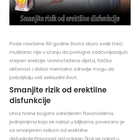
Posle navršene 60 godine života skoro svaki treći
muškarac nije u stanju da postigne zadovoljavajući
stepen erekcije. Uravnotežena dijeta, fizička
aktivnost i dobro mentalno zdravlje mogu da
poboljšaju vaš seksualni život.
Smanjite rizik od erektilne
disfunkcije
Unos hrane bogate određenim flavonoidima,
jedinjenjima koja se nalazi u biljkama, povezano je
sa smanjenim rizikom od erektilne
disfunkcije.Flavonoid antocijanin (koji se nalazi u