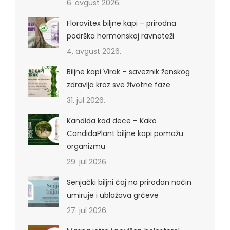
6. avgust 2026.
Floravitex biljne kapi – prirodna
podrška hormonskoj ravnoteži
4. avgust 2026.
Biljne kapi Virak – saveznik ženskog
zdravlja kroz sve životne faze
31. jul 2026.
Kandida kod dece – Kako
CandidaPlant biljne kapi pomažu
organizmu
29. jul 2026.
Senjački biljni čaj na prirodan način
umiruje i ublažava grčeve
27. jul 2026.