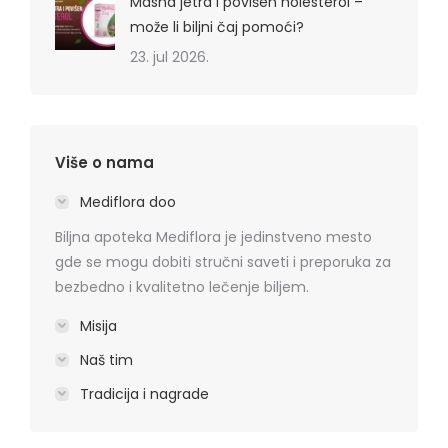
Masna jetra i povišen holesterol –
može li biljni čaj pomoći?
23. jul 2026.
Više o nama
Mediflora doo
Biljna apoteka Mediflora je jedinstveno mesto
gde se mogu dobiti stručni saveti i preporuka za
bezbedno i kvalitetno lečenje biljem.
Misija
Naš tim
Tradicija i nagrade