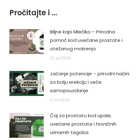
Pročitajte i ...
Biljne kapi Mlečika – Prirodna
pomoć kod uvećane prostate i
otežanog mokrenja
13. jul 2026.
Jačanje potencije – prirodni načini
za bolju erekciju i veće
samopouzdanje
3. jul 2026.
Čaj za prostatu kod upale,
uvećane prostate i hroničnih
urinarnih tegoba