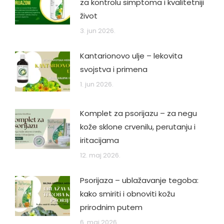
za kontrolu simptoma i kvalitetniji
život
3. jun 2026.
Kantarionovo ulje – lekovita
svojstva i primena
1. jun 2026.
Komplet za psorijazu – za negu
kože sklone crvenilu, perutanju i
iritacijama
12. maj 2026.
Psorijaza – ublažavanje tegoba:
kako smiriti i obnoviti kožu
prirodnim putem
6. maj 2026.