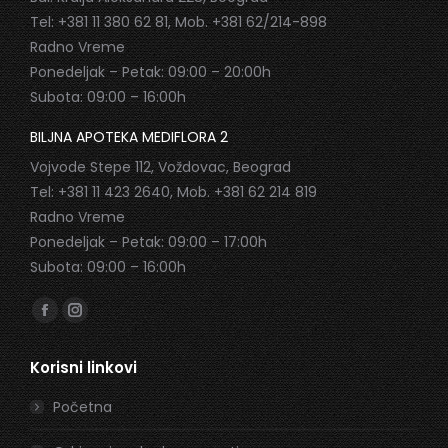
Tel: +381 11 380 62 81, Mob. +381 62/214-898
Radno Vreme
Ponedeljak – Petak: 09:00 – 20:00h
Subota: 09:00 – 16:00h
BILJNA APOTEKA MEDIFLORA 2
Vojvode Stepe 112, Voždovac, Beograd
Tel: +381 11 423 2640, Mob. +381 62 214 819
Radno Vreme
Ponedeljak – Petak: 09:00 – 17:00h
Subota: 09:00 – 16:00h
Find us on:
Facebook
Instagram
page
page
Korisni linkovi
opens
opens
in
in
Početna
new
new