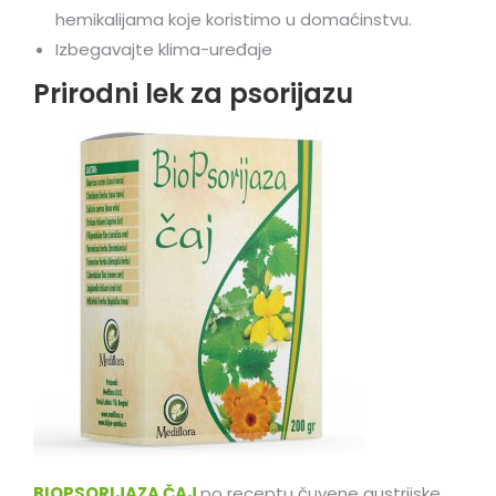
hemikalijama koje koristimo u domaćinstvu.
Izbegavajte klima-uređaje
Prirodni lek za psorijazu
BIOPSORIJAZA ČAJ
po receptu čuvene austrijske