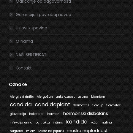
window
window
Odricanje od odgovornosti
Garancija i povraćaj novca
Uslovi kupovine
O nama
NAŠI SERTIFIKATI
Kontakt
Oznake
Alergijski rinitis
AlergoSan
anksioznost
astma
biomiom
candida
candidaplant
dermatitis
floralip
floravitex
hormonski disbalans
glavobolja
holesterol
hormoni
kandida
infekcija urinarnog trakta
intima
koža
malina
muška neplodnost
migrena
miom
Miom na jajniku