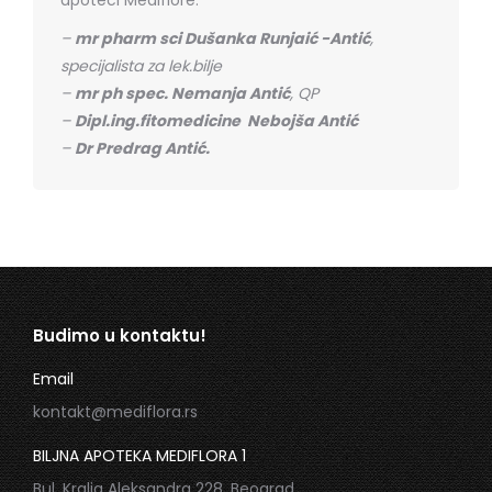
–
mr pharm sci Dušanka Runjaić -Antić
,
specijalista za lek.bilje
–
mr ph spec. Nemanja Antić
, QP
–
Dipl.ing.fitomedicine Nebojša Antić
–
Dr Predrag Antić.
Budimo u kontaktu!
Email
kontakt@mediflora.rs
BILJNA APOTEKA MEDIFLORA 1
Bul. Kralja Aleksandra 228, Beograd