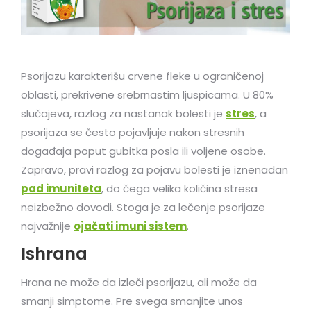
Psorijazu karakterišu crvene fleke u ograničenoj
oblasti, prekrivene srebrnastim ljuspicama. U 80%
slučajeva, razlog za nastanak bolesti je
stres
, a
psorijaza se često pojavljuje nakon stresnih
događaja poput gubitka posla ili voljene osobe.
Zapravo, pravi razlog za pojavu bolesti je iznenadan
pad imuniteta
, do čega velika količina stresa
neizbežno dovodi. Stoga je za lečenje psorijaze
najvažnije
ojačati imuni sistem
.
Ishrana
Hrana ne može da izleči psorijazu, ali može da
smanji simptome. Pre svega smanjite unos