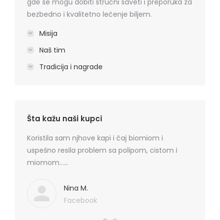
gde se mogu dobiti stručni saveti i preporuka za
bezbedno i kvalitetno lečenje biljem.
Misija
Naš tim
Tradicija i nagrade
Šta kažu naši kupci
rmatitis
Koristila sam njhove kapi i čaj biomiom i
Preporu
 je
uspešno resila problem sa polipom, cistom i
losion+k
ma
miomom……
cena, na
. Hvala
koznih p
Mediflor
Nina M.
Facebook