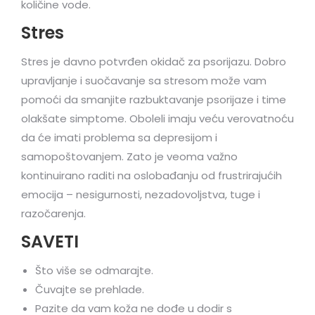
količine vode.
Stres
Stres je davno potvrđen okidač za psorijazu. Dobro
upravljanje i suočavanje sa stresom može vam
pomoći da smanjite razbuktavanje psorijaze i time
olakšate simptome. Oboleli imaju veću verovatnoću
da će imati problema sa depresijom i
samopoštovanjem. Zato je veoma važno
kontinuirano raditi na oslobađanju od frustrirajućih
emocija – nesigurnosti, nezadovoljstva, tuge i
razočarenja.
SAVETI
Što više se odmarajte.
Čuvajte se prehlade.
Pazite da vam koža ne dođe u dodir s