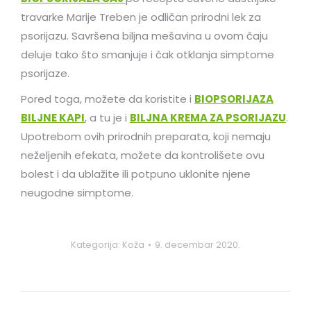
travarke Marije Treben je odličan prirodni lek za
psorijazu. Savršena biljna mešavina u ovom čaju
deluje tako što smanjuje i čak otklanja simptome
psorijaze.
Pored toga, možete da koristite i
BIOPSORIJAZA
BILJNE KAPI
, a tu je i
BILJNA KREMA ZA PSORIJAZU
.
Upotrebom ovih prirodnih preparata, koji nemaju
neželjenih efekata, možete da kontrolišete ovu
bolest i da ublažite ili potpuno uklonite njene
neugodne simptome.
Kategorija:
Koža
9. decembar 2020.
Post