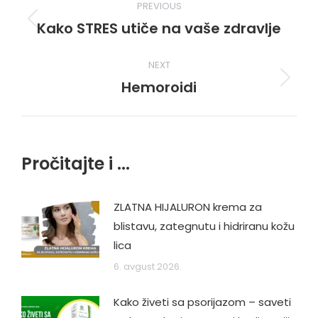
PREVIOUS
navigation
Kako STRES utiče na vaše zdravlje
Previous
post:
NEXT
Hemoroidi
Next
post:
Pročitajte i ...
ZLATNA HIJALURON krema za
blistavu, zategnutu i hidriranu kožu
lica
6. avgust 2026.
Kako živeti sa psorijazom – saveti