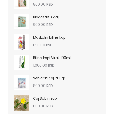
800.00
RSD
Biogastritis čaj
900.00
RSD
Maskulin biljne kapi
850.00
RSD
Biljne kapi Virak 100ml
1,000.00
RSD
Senjački čaj 200gr
800.00
RSD
Čaj Babin zub
600.00
RSD