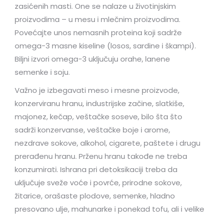
zasićenih masti. One se nalaze u životinjskim
proizvodima – u mesu i mlečnim proizvodima.
Povećajte unos nemasnih proteina koji sadrže
omega-3 masne kiseline (losos, sardine i škampi).
Biljni izvori omega-3 uključuju orahe, lanene
semenke i soju.
Važno je izbegavati meso i mesne proizvode,
konzerviranu hranu, industrijske začine, slatkiše,
majonez, kečap, veštačke soseve, bilo šta što
sadrži konzervanse, veštačke boje i arome,
nezdrave sokove, alkohol, cigarete, paštete i drugu
prerađenu hranu. Prženu hranu takođe ne treba
konzumirati. Ishrana pri detoksikaciji treba da
uključuje sveže voće i povrće, prirodne sokove,
žitarice, orašaste plodove, semenke, hladno
presovano ulje, mahunarke i ponekad tofu, ali i velike