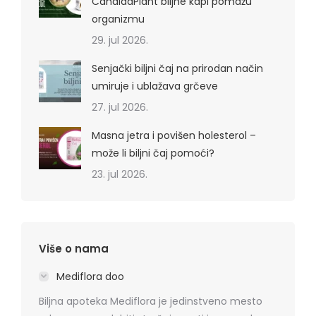
CandidaPlant biljne kapi pomažu
organizmu
29. jul 2026.
Senjački biljni čaj na prirodan način
umiruje i ublažava grčeve
27. jul 2026.
Masna jetra i povišen holesterol –
može li biljni čaj pomoći?
23. jul 2026.
Više o nama
Mediflora doo
Biljna apoteka Mediflora je jedinstveno mesto