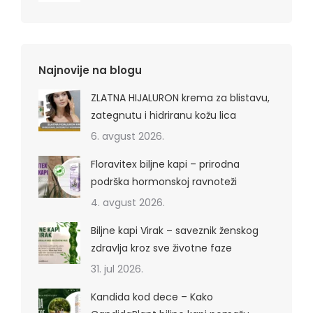
Najnovije na blogu
ZLATNA HIJALURON krema za blistavu,
zategnutu i hidriranu kožu lica
6. avgust 2026.
Floravitex biljne kapi – prirodna
podrška hormonskoj ravnoteži
4. avgust 2026.
Biljne kapi Virak – saveznik ženskog
zdravlja kroz sve životne faze
31. jul 2026.
Kandida kod dece – Kako