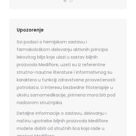
Upozorenje
Svi podaci o hemijskom sastavu i
farmakološkom delovanju aktivnih principa
lekovitog bilja koje ulazi u sastav biljnih
proizvoda Mediflore, uzeti su iz referentne
stručno-naučne literature i informativnog su
karaktera u funkciji zdravstvene prosvećenosti
potrošača. U interesu bezbedne fitoterapije u
okviru samomedikacije, primena mora biti pod
nadzorom stručnjaka.
Detaljne informacije o sastavu, delovanju i
načinu upotrebe biljnih proizvoda Mediflore
možete dobiti od stručnih lica koja rade u
apoteci Mediflore: