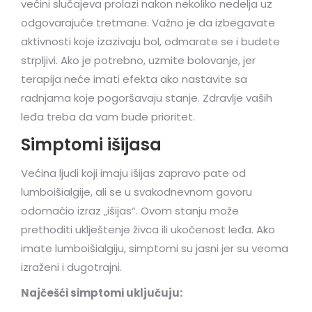
većini slučajeva prolazi nakon nekoliko nedelja uz
odgovarajuće tretmane. Važno je da izbegavate
aktivnosti koje izazivaju bol, odmarate se i budete
strpljivi. Ako je potrebno, uzmite bolovanje, jer
terapija neće imati efekta ako nastavite sa
radnjama koje pogoršavaju stanje. Zdravlje vaših
leđa treba da vam bude prioritet.
Simptomi išijasa
Većina ljudi koji imaju išijas zapravo pate od
lumboišialgije, ali se u svakodnevnom govoru
odomaćio izraz „išijas“. Ovom stanju može
prethoditi uklještenje živca ili ukočenost leđa. Ako
imate lumboišialgiju, simptomi su jasni jer su veoma
izraženi i dugotrajni.
Najčešći simptomi uključuju: