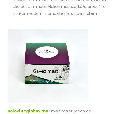
oko deset minuta. Nakon masaže, kožu prebrišite
mlakom vodom i namažite maslinovim uljem.
Bolovi u zglobovima
i mišićima su jedan od