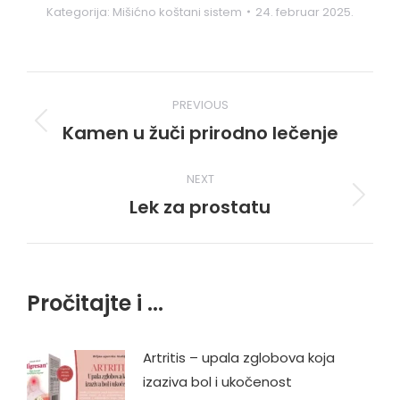
Kategorija:
Mišićno koštani sistem
24. februar 2025.
Post
PREVIOUS
navigation
Kamen u žuči prirodno lečenje
Previous
post:
NEXT
Lek za prostatu
Next
post:
Pročitajte i ...
Artritis – upala zglobova koja
izaziva bol i ukočenost