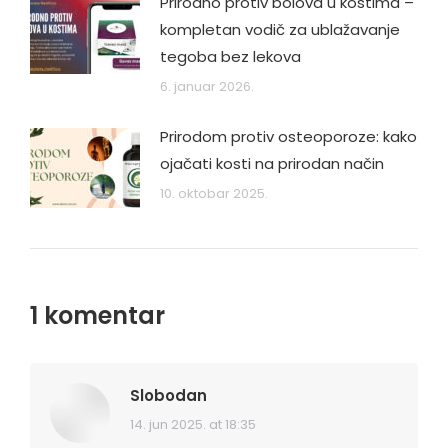
Prirodno protiv bolova u kostima –
kompletan vodič za ublažavanje
tegoba bez lekova
6. januar 2026.
Prirodom protiv osteoporoze: kako
ojačati kosti na prirodan način
10. oktobar 2025.
1 komentar
Slobodan
14. jun 2025. at 18:35
says: