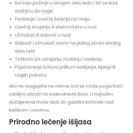
Bol koja počinje u donjem delu leđa i širi se kroz
zadnjicu do noge
Peckanje i osećaj žarenja niz nogu
Osećaj strujanja ili elektriciteta u nozi
Utrnulost ili slabost u nozi
Slabost i utrnulost samo na jednoj strani donjeg
dela tela
Teškoće pri ustajanju, hodanju i sedenju
Pojačavanje bolova prilikom kašljanja, kijanja ili
naglih pokreta
Ako ne reagujete na vreme, bol se može pogoršati i
ozbiljno uticati na svakodnevni život. U najtežim
slučajevima može doći do gubitka kontrole nad
bešikom i crevima.
Prirodno lečenje išijasa