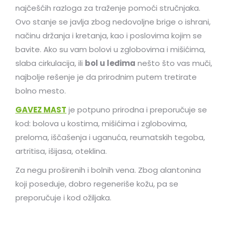
najčešćih razloga za traženje pomoći stručnjaka.
Ovo stanje se javlja zbog nedovoljne brige o ishrani,
načinu držanja i kretanja, kao i poslovima kojim se
bavite. Ako su vam bolovi u zglobovima i mišićima,
slaba cirkulacija, ili
bol u leđima
nešto što vas muči,
najbolje rešenje je da prirodnim putem tretirate
bolno mesto.
GAVEZ MAST
je potpuno prirodna i preporučuje se
kod: bolova u kostima, mišićima i zglobovima,
preloma, iščašenja i uganuća, reumatskih tegoba,
artritisa, išijasa, oteklina.
Za negu proširenih i bolnih vena. Zbog alantonina
koji poseduje, dobro regeneriše kožu, pa se
preporučuje i kod ožiljaka.