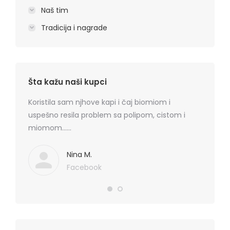
Naš tim
Tradicija i nagrade
Šta kažu naši kupci
rmatitis
Koristila sam njhove kapi i čaj biomiom i
Preporu
 je
uspešno resila problem sa polipom, cistom i
losion+k
ma
miomom……
cena, na
. Hvala
koznih p
Mediflor
Nina M.
Facebook