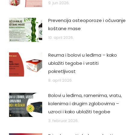
9. jun 2026.
Prevencija osteoporoze i očuvanje
koštane mase
10. april 2026.
Reuma i bolovi u leđima – kako
ublažiti tegobe i vratiti
pokretljivost
8. april 2026.
Bolovi u leđima, ramenima, vratu,
kolenima i drugim zglobovima –
uzroci i kako ublažiti tegobe
3. februar 2026.