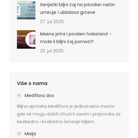
Senjački biljni čaj na prirodan način
umiruje i ublažava grčeve
27. jul 2026.
Masna jetra i povišen holesterol –
može li biljni čaj pomoći?
23. jul 2026.
Više o nama
Mediflora doo
Biljna apoteka Mediflora je jedinstveno mesto
gde se mogu dobiti stručni saveti i preporuka za
bezbedno i kvalitetno lečenje biljem.
Misija