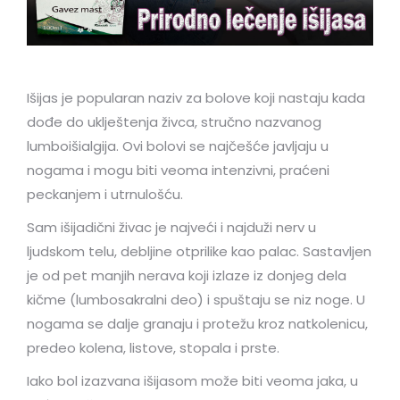
Išijas je popularan naziv za bolove koji nastaju kada
dođe do uklještenja živca, stručno nazvanog
lumboišialgija. Ovi bolovi se najčešće javljaju u
nogama i mogu biti veoma intenzivni, praćeni
peckanjem i utrnulošću.
Sam išijadični živac je najveći i najduži nerv u
ljudskom telu, debljine otprilike kao palac. Sastavljen
je od pet manjih nerava koji izlaze iz donjeg dela
kičme (lumbosakralni deo) i spuštaju se niz noge. U
nogama se dalje granaju i protežu kroz natkolenicu,
predeo kolena, listove, stopala i prste.
Iako bol izazvana išijasom može biti veoma jaka, u