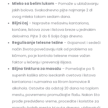
Mleko sa belim lukom
– Pomaže u ublažavanju
jakih bolova. Svakodnevno pijte najmanje 2 dl
ovog mleka tokom sedam dana.
Biljni čaj
– Napravite mešavinu kantariona,
končare, listova zove i listova breze u jednakim
delovima. Pijte 3 do 6 šolja čaja dnevno.
Regulisanje telesne težine
– Gojaznost i sedeći
način života povećavaju rizik od problema sa
kičmom, pa je kontrola telesne mase važan
faktor u lečenju i prevenciji išijasa.
Biljna tinktura za masažu
– Pomešajte po 5
supenih kašika sitno iseckanih cvetova i listova
kantariona i ruzmarina sa litrom komovice ili
alkohola. Ostavite da odstoji 20 dana na toplom
mestu, povremeno promućkajte flašu. Nakon što
prođe predviđeno vreme, procedite i koristite za
masažu bolnih mesta tri puta dnevno, utrljavajući