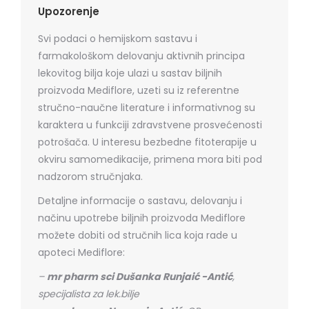
Upozorenje
Svi podaci o hemijskom sastavu i
farmakološkom delovanju aktivnih principa
lekovitog bilja koje ulazi u sastav biljnih
proizvoda Mediflore, uzeti su iz referentne
stručno-naučne literature i informativnog su
karaktera u funkciji zdravstvene prosvećenosti
potrošača. U interesu bezbedne fitoterapije u
okviru samomedikacije, primena mora biti pod
nadzorom stručnjaka.
Detaljne informacije o sastavu, delovanju i
načinu upotrebe biljnih proizvoda Mediflore
možete dobiti od stručnih lica koja rade u
apoteci Mediflore:
–
mr pharm sci Dušanka Runjaić -Antić
,
specijalista za lek.bilje