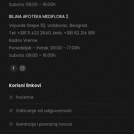
Subota: 09:00 – 16:00h
BILJNA APOTEKA MEDIFLORA 2
Vojvode Stepe 112, Voždovac, Beograd
Tel: +381 11 423 2640, Mob. +381 62 214 819
Radno Vreme
Ponedeljak – Petak: 09:00 – 17:00h
Subota: 09:00 – 16:00h
Find us on:
Facebook
Instagram
page
page
Korisni linkovi
opens
opens
in
in
Početna
new
new
window
window
Odricanje od odgovornosti
Garancija i povraćaj novca