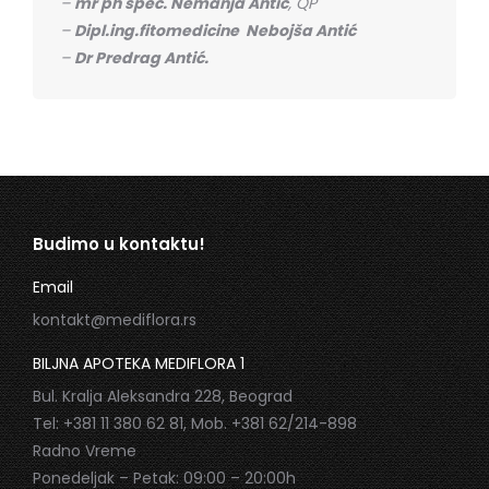
–
mr ph spec. Nemanja Antić
, QP
–
Dipl.ing.fitomedicine Nebojša Antić
–
Dr Predrag Antić.
Budimo u kontaktu!
Email
kontakt@mediflora.rs
BILJNA APOTEKA MEDIFLORA 1
Bul. Kralja Aleksandra 228, Beograd
Tel: +381 11 380 62 81, Mob. +381 62/214-898
Radno Vreme
Ponedeljak – Petak: 09:00 – 20:00h