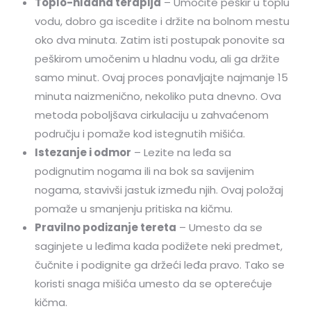
Toplo-hladna terapija
– Umočite peškir u toplu
vodu, dobro ga iscedite i držite na bolnom mestu
oko dva minuta. Zatim isti postupak ponovite sa
peškirom umočenim u hladnu vodu, ali ga držite
samo minut. Ovaj proces ponavljajte najmanje 15
minuta naizmenično, nekoliko puta dnevno. Ova
metoda poboljšava cirkulaciju u zahvaćenom
području i pomaže kod istegnutih mišića.
Istezanje i odmor
– Lezite na leđa sa
podignutim nogama ili na bok sa savijenim
nogama, stavivši jastuk između njih. Ovaj položaj
pomaže u smanjenju pritiska na kičmu.
Pravilno podizanje tereta
– Umesto da se
saginjete u leđima kada podižete neki predmet,
čučnite i podignite ga držeći leđa pravo. Tako se
koristi snaga mišića umesto da se opterećuje
kičma.