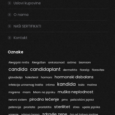
Uslovi kupovine
O nama
NAŠI SERTIFIKATI
Kontakt
Oznake
Alergijski rinitis
AlergoSan
anksioznost
astma
biomiom
candida
candidaplant
dermatitis
floralip
floravitex
hormonski disbalans
glavobolja
holesterol
hormoni
kandida
infekcija urinarnog trakta
intima
koža
malina
muška neplodnost
migrena
miom
Miom na jajniku
pirodno lečenje
nervni sistem
pms
policistični jajnici
sterilitet
potencija
prostata
prostatitis
stres
upala jajnika
zdravlje zene
varenje
zdrava hrana
čaj od listova maline