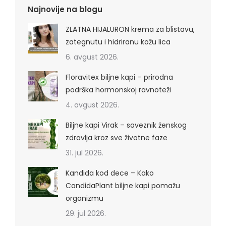
Najnovije na blogu
ZLATNA HIJALURON krema za blistavu,
zategnutu i hidriranu kožu lica
6. avgust 2026.
Floravitex biljne kapi – prirodna
podrška hormonskoj ravnoteži
4. avgust 2026.
Biljne kapi Virak – saveznik ženskog
zdravlja kroz sve životne faze
31. jul 2026.
Kandida kod dece – Kako
CandidaPlant biljne kapi pomažu
organizmu
29. jul 2026.