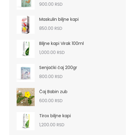
900.00
RSD
Maskulin biljne kapi
850.00
RSD
Biljne kapi Virak 100ml
1,000.00
RSD
Senjački čaj 200gr
800.00
RSD
Čaj Babin zub
600.00
RSD
Tirox biljne kapi
1,200.00
RSD