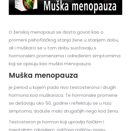
O ženskoj menopauzi se dosta govori kao o
promeni psihofizičkog stanja žene u starijem dobu,
ali i muškarci se u tom dobu suočavaju s
hormonskim promenama i određenim simptomima
koji se opisuju kao muška menopauza.
Muška menopauza
je period u kojem pada nivo testosterona i drugih
hormona kod muškaraca. Te hormonske promene
se dešavaju oko 50. godine i reflektuju se u nizu
simptoma, doduše malo drugačijih nego kod žena.
Testosteron je hormon koji upravlja fizičkim i
mentalnim zdravljem, održava mišićnu masu,