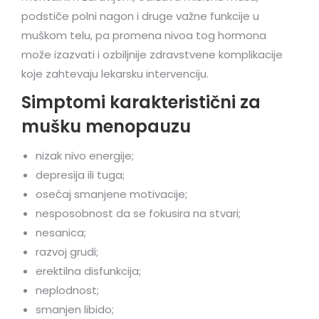
podstiče polni nagon i druge važne funkcije u
muškom telu, pa promena nivoa tog hormona
može izazvati i ozbiljnije zdravstvene komplikacije
koje zahtevaju lekarsku intervenciju.
Simptomi karakteristični za
mušku menopauzu
nizak nivo energije;
depresija ili tuga;
osećaj smanjene motivacije;
nesposobnost da se fokusira na stvari;
nesanica;
razvoj grudi;
erektilna disfunkcija;
neplodnost;
smanjen libido;