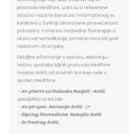
proizvoda Mediflore, uzeti su iz referentne
stručno-naučne literature i informativnog su
karaktera u funkciji zdravstvene prosvećenosti
potrošača. U interesu bezbedne fitoterapije u
okviru samomedikacije, primena mora biti pod
nadzorom stručnjaka.
Detaljne informacije o sastavu, delovanju i
načinu upotrebe biljnih proizvoda Mediflore
možete dobiti od stručnih lica koja rade u
apoteci Mediflore:
–
mr pharm sci Dušanka Runjaić -Antić
,
specijalista za lek.bilje
–
mr ph spec. Nemanja Antić
, QP
–
Dipl.ing.fitomedicine Nebojša Antić
–
Dr Predrag Antić.