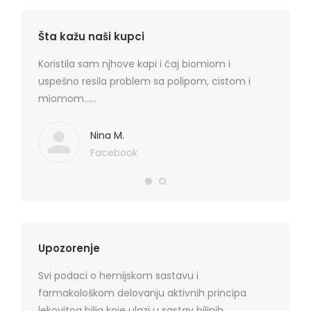
Šta kažu naši kupci
rmatitis
Koristila sam njhove kapi i čaj biomiom i
Preporu
 je
uspešno resila problem sa polipom, cistom i
losion+k
ma
miomom……
cena, na
. Hvala
koznih p
Mediflor
Nina M.
Facebook
Upozorenje
Svi podaci o hemijskom sastavu i
farmakološkom delovanju aktivnih principa
lekovitog bilja koje ulazi u sastav biljnih