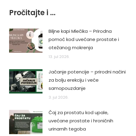
Pročitajte i ...
Biljne kapi Mlečika – Prirodna
pomoć kod uvećane prostate i
otežanog mokrenja
13. jul 2026.
Jačanje potencije – prirodni načini
za bolju erekciju i veće
samopouzdanje
3. jul 2026.
Čaj za prostatu kod upale,
uvećane prostate i hroničnih
urinarnih tegoba