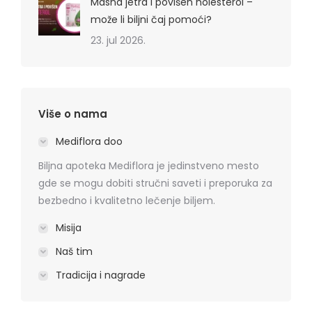
Masna jetra i povišen holesterol –
može li biljni čaj pomoći?
23. jul 2026.
Više o nama
Mediflora doo
Biljna apoteka Mediflora je jedinstveno mesto
gde se mogu dobiti stručni saveti i preporuka za
bezbedno i kvalitetno lečenje biljem.
Misija
Naš tim
Tradicija i nagrade