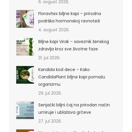
6. avgust 2026.
Floravitex biljne kapi – prirodna
podrška hormonskoj ravnoteži
4. avgust 2026.
Biljne kapi Virak – saveznik ženskog
zdravlja kroz sve životne faze
31. jul 2026.
Kandida kod dece – Kako
CandidaPlant biljne kapi pomažu
organizmu
29. jul 2026.
Senjački biljni čaj na prirodan način
umiruje i ublažava grčeve
27. jul 2026.