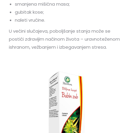
smanjena mišićna masa;
gubitak kose;
naleti vrućine.
U većini slučajeva, poboljšanje stanja može se
postići zdravijim načinom života – uravnoteženom
ishranom, vežbanjem i izbegavanjem stresa.