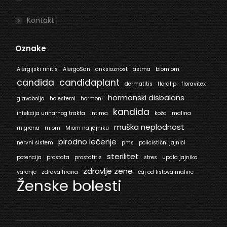
Kontakt
Oznake
Alergijski rinitis
AlergoSan
anksioznost
astma
biomiom
candida
candidaplant
dermatitis
floralip
floravitex
hormonski disbalans
glavobolja
holesterol
hormoni
kandida
infekcija urinarnog trakta
intima
koža
malina
muška neplodnost
migrena
miom
Miom na jajniku
pirodno lečenje
nervni sistem
pms
policistični jajnici
sterilitet
potencija
prostata
prostatitis
stres
upala jajnika
zdravlje zene
varenje
zdrava hrana
čaj od listova maline
Ženske bolesti