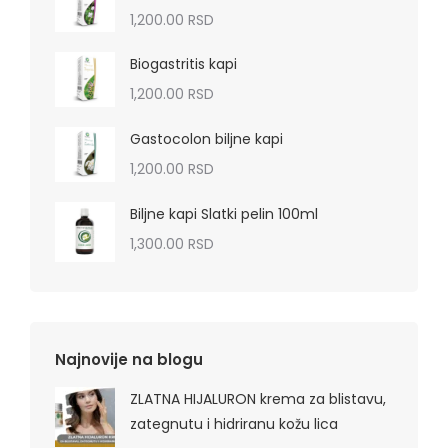
1,200.00
RSD
Biogastritis kapi
1,200.00
RSD
Gastocolon biljne kapi
1,200.00
RSD
Biljne kapi Slatki pelin 100ml
1,300.00
RSD
Najnovije na blogu
ZLATNA HIJALURON krema za blistavu,
zategnutu i hidriranu kožu lica