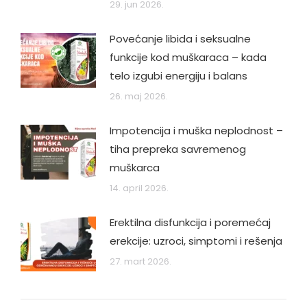
29. jun 2026.
Povećanje libida i seksualne
funkcije kod muškaraca – kada
telo izgubi energiju i balans
26. maj 2026.
Impotencija i muška neplodnost –
tiha prepreka savremenog
muškarca
14. april 2026.
Erektilna disfunkcija i poremećaj
erekcije: uzroci, simptomi i rešenja
27. mart 2026.