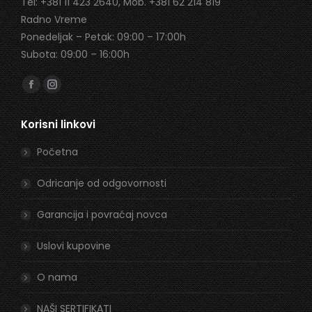
Tel: +381 11 423 2640, Mob. +381 62 214 819
Radno Vreme
Ponedeljak – Petak: 09:00 – 17:00h
Subota: 09:00 – 16:00h
Find us on:
Facebook
Instagram
page
page
Korisni linkovi
opens
opens
in
in
Početna
new
new
window
window
Odricanje od odgovornosti
Garancija i povraćaj novca
Uslovi kupovine
O nama
NAŠI SERTIFIKATI