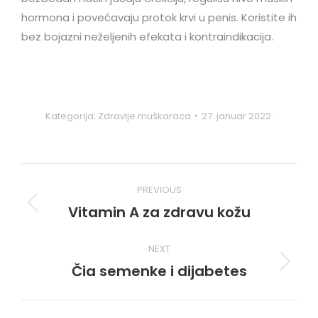
hormona i povećavaju protok krvi u penis. Koristite ih
bez bojazni neželjenih efekata i kontraindikacija.
Kategorija:
Zdravlje muškaraca
27. januar 2022.
Post
PREVIOUS
navigation
Vitamin A za zdravu kožu
Previous
post:
NEXT
Čia semenke i dijabetes
Next
post: