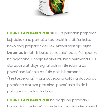
BILJNE KAPI BABIN ZUB
su 100% prirodan preparat
koji dokazano pomaže kod erektilne disfunkcije.
Kako ovaj preparat deluje? Aktivni sastojci biljke
babin zub
(lat. Tribulus terrestris) podsiču hipofizu
na pojačano lučenje luteinizirajućeg hormona (LH),
što zauzvrat daje signal polnim žlezdama za
povećano lučenje muških polnih hormona
(testosterona) – čija povećana količina dovodi do
pojačane sinteze proteina, povećanja libida i
poboljšanja polne funkcije.
BILJNE KAPI BABIN ZUB
na potpuno prirodan i
bezbedan način jačaju erekciju, regulišu nivo muških