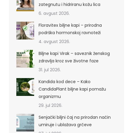
zategnutu i hidriranu kožu lica
6. avgust 2026.
Floravitex biljne kapi – prirodna
podrška hormonskoj ravnoteži
4. avgust 2026.
Biljne kapi Virak – saveznik ženskog
zdravlja kroz sve životne faze
31. jul 2026.
Kandida kod dece – Kako
CandidaPlant biljne kapi pomažu
organizmu
29. jul 2026.
Senjački biljni čaj na prirodan način
umiruje i ublažava grčeve