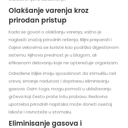
Olakšanje varenja kroz
prirodan pristup
Kada se govori o olakšanju varenja, važno je
naglasiti značaj prirodnih rešenja. Biljni preparati i
čajevi vekovima se koriste kao podrška digestivnom
sistemu. Njihova prednost je u blagom, ali
efikasnom delovanju koje ne opterećuje organizam.
Određene biljke imaju sposobnost da stimulišu rad
creva, smanje nadutost i doprinesu eliminisanju
gasova. Osim toga, mogu pomoći u ublažavanju
grčeva koji često prate lošu probavu. Redovna
upotreba prirodnih napitaka može doneti osećaj
lakoće i ravnoteže u stomaku.
Eliminisanje gasova i