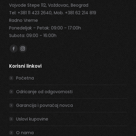
Vojvode Stepe 112, Voždovac, Beograd
Tel: +381 11 423 2640, Mob. +381 62 214 819
Radno Vreme
Ponedeljak – Petak: 09:00 – 17:00h
Subota: 09:00 – 16:00h
Find us on:
Facebook
Instagram
page
page
Korisni linkovi
opens
opens
in
in
Početna
new
new
window
window
Odricanje od odgovornosti
Garancija i povraćaj novca
Uslovi kupovine
O nama