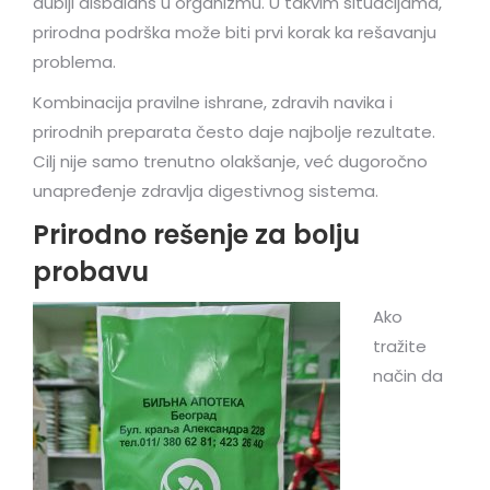
dublji disbalans u organizmu. U takvim situacijama,
prirodna podrška može biti prvi korak ka rešavanju
problema.
Kombinacija pravilne ishrane, zdravih navika i
prirodnih preparata često daje najbolje rezultate.
Cilj nije samo trenutno olakšanje, već dugoročno
unapređenje zdravlja digestivnog sistema.
Prirodno rešenje za bolju
probavu
Ako
tražite
način da