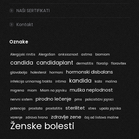
NAŠI SERTIFIKATI
Kontakt
Oznake
Alergijski rinitis
AlergoSan
anksioznost
astma
biomiom
candida
candidaplant
dermatitis
floralip
floravitex
hormonski disbalans
glavobolja
holesterol
hormoni
kandida
infekcija urinarnog trakta
intima
koža
malina
muška neplodnost
migrena
miom
Miom na jajniku
pirodno lečenje
nervni sistem
pms
policistični jajnici
sterilitet
potencija
prostata
prostatitis
stres
upala jajnika
zdravlje zene
varenje
zdrava hrana
čaj od listova maline
Ženske bolesti