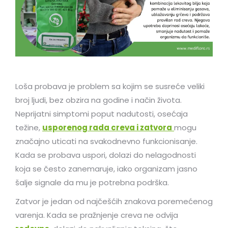
Loša probava je problem sa kojim se susreće veliki
broj ljudi, bez obzira na godine i način života.
Neprijatni simptomi poput nadutosti, osećaja
težine,
usporenog rada creva i zatvora
mogu
značajno uticati na svakodnevno funkcionisanje.
Kada se probava uspori, dolazi do nelagodnosti
koja se često zanemaruje, iako organizam jasno
šalje signale da mu je potrebna podrška.
Zatvor je jedan od najčešćih znakova poremećenog
varenja. Kada se pražnjenje creva ne odvija