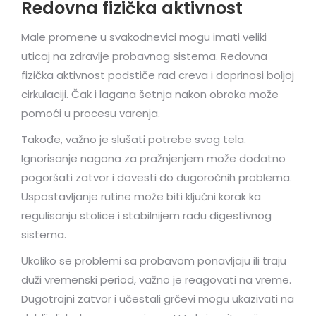
Redovna fizička aktivnost
Male promene u svakodnevici mogu imati veliki
uticaj na zdravlje probavnog sistema. Redovna
fizička aktivnost podstiče rad creva i doprinosi boljoj
cirkulaciji. Čak i lagana šetnja nakon obroka može
pomoći u procesu varenja.
Takođe, važno je slušati potrebe svog tela.
Ignorisanje nagona za pražnjenjem može dodatno
pogoršati zatvor i dovesti do dugoročnih problema.
Uspostavljanje rutine može biti ključni korak ka
regulisanju stolice i stabilnijem radu digestivnog
sistema.
Ukoliko se problemi sa probavom ponavljaju ili traju
duži vremenski period, važno je reagovati na vreme.
Dugotrajni zatvor i učestali grčevi mogu ukazivati na