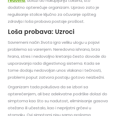
redovno
, dolazi do nakupljanja toksina, što
dodatno opterećuje organizam. Upravo zato je
regulisanje stolice ključno za očuvanje opšteg
zdravlja i loša probava postaje prošlost.
Loša probava: Uzroci
Savremeni način života igra veliku ulogu u pojavi
problema sa varenjem. Neredovna ishrana, brza
hrana, stres i nedovoljno kretanja često dovode do
usporavanja rada digestivnog sistema. Kada se
tome dodaju nedovoljan unos vlakana i tečnosti,
problemi poput zatvora postaju gotovo neizbežni.
Organizam tada pokušava da se izbori sa
opterećenjem, ali bez adekvatne podrške dolazi do
simptoma kao što su nadutost, eliminisanje gasova
otežano ili učestalo, kao i neprijatni grčevi u
stomaku. Ovi simptomi nisu samo prolazna