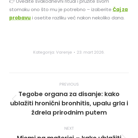
👉 Uvedite svakodnevni ritual i pružite svom
stomaku ono što mu je potrebno – izaberite
Čaj za
probavu
i osetite razliku već nakon nekoliko dana.
Kategorija:
Varenje
23. mart 2026.
Post
PREVIOUS
navigation
Tegobe organa za disanje: kako
ublažiti hronični bronhitis, upalu grla i
Previous
post:
ždrela prirodnim putem
NEXT