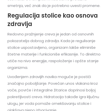
smetnja, već znak da je potrebno uvesti promene.
Regulacija stolice kao osnova
zdravlja
Redovno pražnjenje creva je jedan od osnovnih
pokazatelja dobrog zdravlja. Kada je regulisanje
stolice uspostavljeno, organizam lakše eliminiše
štetne materije i funkcioniše efikasnije. To direktno
utiče na nivo energije, raspoloženje i opšte stanje
organizma.
Uvođenjem zdravijih navika moguće je postići
značajno poboljšanje. Povećan unos vlakana kroz
voće, povrće i integralne žitarice doprinosi boljoj
pokretljivosti creva. Hidratacija takođe igra ključnu
ulogu, jer voda pomaže omekšavanju stolice i
olakšava njeno izbacivanje.