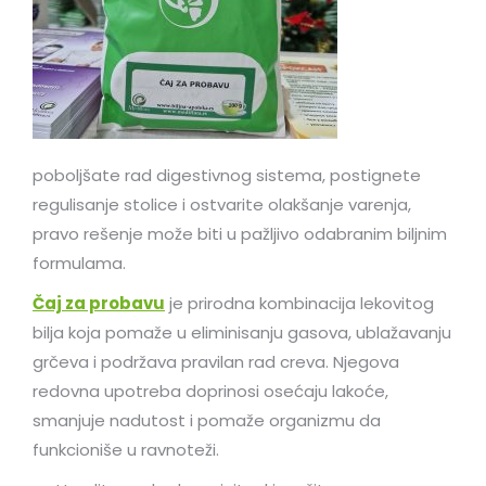
poboljšate rad digestivnog sistema, postignete
regulisanje stolice i ostvarite olakšanje varenja,
pravo rešenje može biti u pažljivo odabranim biljnim
formulama.
Čaj za probavu
je prirodna kombinacija lekovitog
bilja koja pomaže u eliminisanju gasova, ublažavanju
grčeva i podržava pravilan rad creva. Njegova
redovna upotreba doprinosi osećaju lakoće,
smanjuje nadutost i pomaže organizmu da
funkcioniše u ravnoteži.