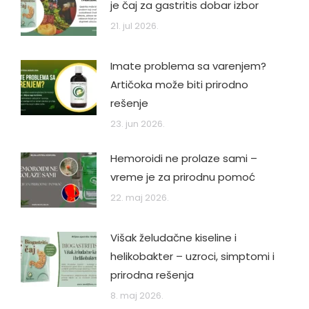
je čaj za gastritis dobar izbor
21. jul 2026.
Imate problema sa varenjem?
Artičoka može biti prirodno
rešenje
23. jun 2026.
Hemoroidi ne prolaze sami –
vreme je za prirodnu pomoć
22. maj 2026.
Višak želudačne kiseline i
helikobakter – uzroci, simptomi i
prirodna rešenja
8. maj 2026.