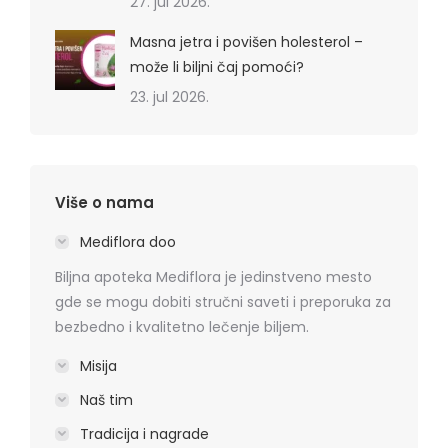
27. jul 2026.
Masna jetra i povišen holesterol –
može li biljni čaj pomoći?
23. jul 2026.
Više o nama
Mediflora doo
Biljna apoteka Mediflora je jedinstveno mesto
gde se mogu dobiti stručni saveti i preporuka za
bezbedno i kvalitetno lečenje biljem.
Misija
Naš tim
Tradicija i nagrade