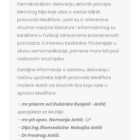
farmakološkom delovanju aktivnih principa
lekovitog bilja koje ulazi u sastav biljnih
proizvoda Mediflore, uzeti su iz referentne
stručno-naučne literature i informativnog su
karaktera u funkciji zdravstvene prosvećenosti
potrošača. U interesu bezbedne fitoterapije u
okviru samomedikacije, primena mora biti pod
nadzorom stručnjaka.
Detaljne informacije o sastavu, delovanju i
načinu upotrebe biljnih proizvoda Mediflore
možete dobiti od stručnih lica koja rade u
apoteci Mediflore:
–
mr pharm sci Dušanka Runjaić -Antić
,
specijalista za lek.bilje
–
mr ph spec. Nemanja Antić
, QP
–
Dipl.ing.fitomedicine Nebojša Antić
–
Dr Predrag Antić.