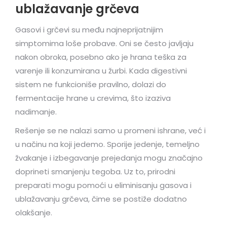
ublažavanje grčeva
Gasovi i grčevi su među najneprijatnijim
simptomima loše probave. Oni se često javljaju
nakon obroka, posebno ako je hrana teška za
varenje ili konzumirana u žurbi. Kada digestivni
sistem ne funkcioniše pravilno, dolazi do
fermentacije hrane u crevima, što izaziva
nadimanje.
Rešenje se ne nalazi samo u promeni ishrane, već i
u načinu na koji jedemo. Sporije jedenje, temeljno
žvakanje i izbegavanje prejedanja mogu značajno
doprineti smanjenju tegoba. Uz to, prirodni
preparati mogu pomoći u eliminisanju gasova i
ublažavanju grčeva, čime se postiže dodatno
olakšanje.