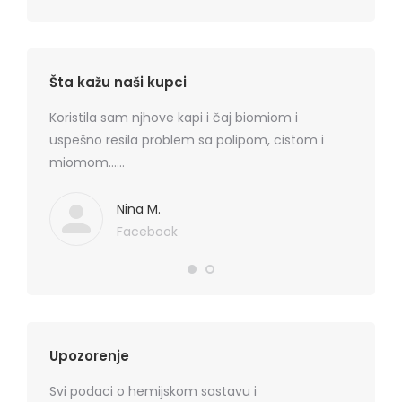
Šta kažu naši kupci
rmatitis
Koristila sam njhove kapi i čaj biomiom i
Preporu
 je
uspešno resila problem sa polipom, cistom i
losion+k
ma
miomom……
cena, na
. Hvala
koznih p
Mediflor
Nina M.
Facebook
Upozorenje
Svi podaci o hemijskom sastavu i