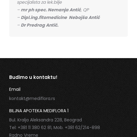
specijalista za lek.bilje
–
mr ph spec. Nemanja Antić
, QP
–
Dipl.ing.fitomedicine Nebojša Antić
–
Dr Predrag Antić.
Budimo u kontaktu!
Email
kontakt@mediflora.rs
BILJNA APOTEKA MEDIFLORA 1
Bul. Kralja Aleksandra 228, Beograd
Tel: +381 11 380 62 81, Mob. +381 62/214-898
Radno Vreme