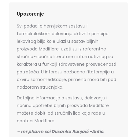
Upozorenje
Svi podaci o hemijskom sastavu i
farmakološkom delovanju aktivnih principa
lekovitog bilja koje ulazi u sastav biljnih
proizvoda Mediflore, uzeti su iz referentne
stručno-naučne literature i informativnog su
karaktera u funkciji zdravstvene prosvećenosti
potrošača. U interesu bezbedne fitoterapije u
okviru samomedikacije, primena mora biti pod
nadzorom stručnjaka.
Detaljne informacije o sastavu, delovanju i
načinu upotrebe biljnih proizvoda Mediflore
možete dobiti od stručnih lica koja rade u
apoteci Mediflore:
–
mr pharm sci Dušanka Runjaić -Antić
,