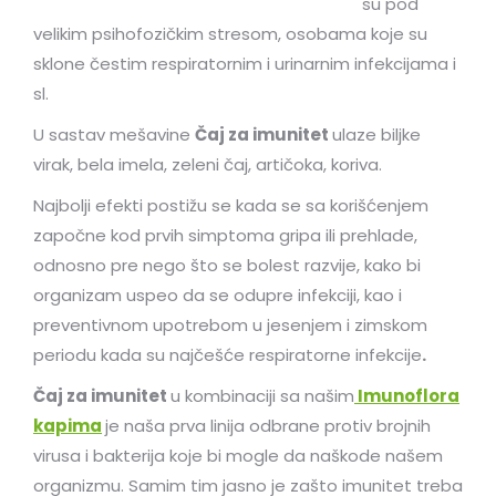
su pod
velikim psihofozičkim stresom, osobama koje su
sklone čestim respiratornim i urinarnim infekcijama i
sl.
U sastav mešavine
Čaj za imunitet
ulaze biljke
virak, bela imela, zeleni čaj, artičoka, koriva.
Najbolji efekti postižu se kada se sa korišćenjem
započne kod prvih simptoma gripa ili prehlade,
odnosno pre nego što se bolest razvije, kako bi
organizam uspeo da se odupre infekciji, kao i
preventivnom upotrebom u jesenjem i zimskom
periodu kada su najčešće respiratorne infekcije
.
Čaj za imunitet
u kombinaciji sa našim
Imunoflora
kapima
je naša prva linija odbrane protiv brojnih
virusa i bakterija koje bi mogle da naškode našem
organizmu. Samim tim jasno je zašto imunitet treba