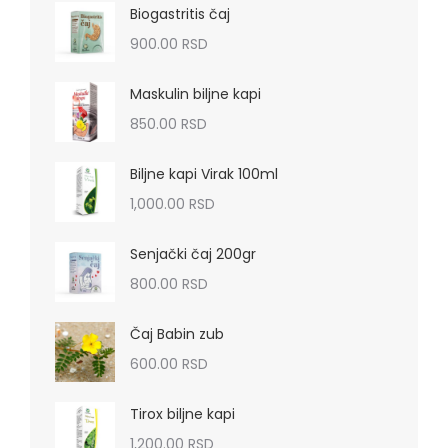
Biogastritis čaj
900.00
RSD
Maskulin biljne kapi
850.00
RSD
Biljne kapi Virak 100ml
1,000.00
RSD
Senjački čaj 200gr
800.00
RSD
Čaj Babin zub
600.00
RSD
Tirox biljne kapi
1,200.00
RSD