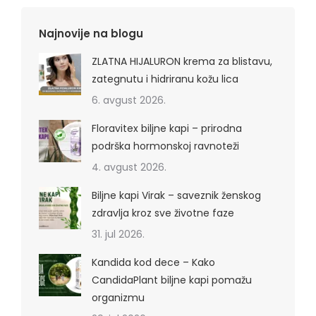
Najnovije na blogu
ZLATNA HIJALURON krema za blistavu,
zategnutu i hidriranu kožu lica
6. avgust 2026.
Floravitex biljne kapi – prirodna
podrška hormonskoj ravnoteži
4. avgust 2026.
Biljne kapi Virak – saveznik ženskog
zdravlja kroz sve životne faze
31. jul 2026.
Kandida kod dece – Kako
CandidaPlant biljne kapi pomažu
organizmu