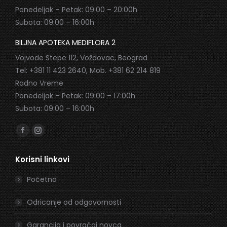
Ponedeljak – Petak: 09:00 – 20:00h
Subota: 09:00 – 16:00h
BILJNA APOTEKA MEDIFLORA 2
Vojvode Stepe 112, Voždovac, Beograd
Tel: +381 11 423 2640, Mob. +381 62 214 819
Radno Vreme
Ponedeljak – Petak: 09:00 – 17:00h
Subota: 09:00 – 16:00h
Find us on:
Facebook
Instagram
page
page
Korisni linkovi
opens
opens
in
in
Početna
new
new
window
window
Odricanje od odgovornosti
Garancija i povraćaj novca