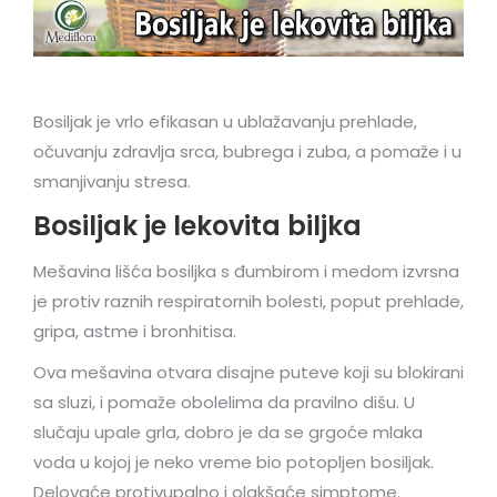
Bosiljak je vrlo efikasan u ublažavanju prehlade,
očuvanju zdravlja srca, bubrega i zuba, a pomaže i u
smanjivanju stresa.
Bosiljak je lekovita biljka
Mešavina lišća bosiljka s đumbirom i medom izvrsna
je protiv raznih respiratornih bolesti, poput prehlade,
gripa, astme i bronhitisa.
Ova mešavina otvara disajne puteve koji su blokirani
sa sluzi, i pomaže obolelima da pravilno dišu. U
slučaju upale grla, dobro je da se grgoće mlaka
voda u kojoj je neko vreme bio potopljen bosiljak.
Delovaće protivupalno i olakšaće simptome.