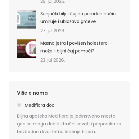
29. jul 2026.
Senjački biljni čaj na prirodan način
umiruje i ublažava grčeve
27. jul 2026.
Masna jetra i povišen holesterol –
može li biljni čaj pomoći?
23. jul 2026.
Više o nama
Mediflora doo
Biljna apoteka Mediflora je jedinstveno mesto
gde se mogu dobiti stručni saveti i preporuka za
bezbedno i kvalitetno lečenje biljem.