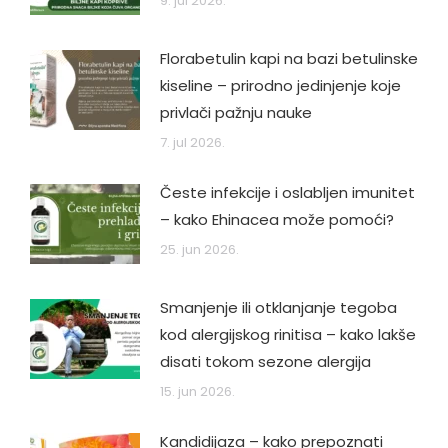
9. jul 2026.
Florabetulin kapi na bazi betulinske
kiseline – prirodno jedinjenje koje
privlači pažnju nauke
7. jul 2026.
Česte infekcije i oslabljen imunitet
– kako Ehinacea može pomoći?
25. jun 2026.
Smanjenje ili otklanjanje tegoba
kod alergijskog rinitisa – kako lakše
disati tokom sezone alergija
15. jun 2026.
Kandidijaza – kako prepoznati