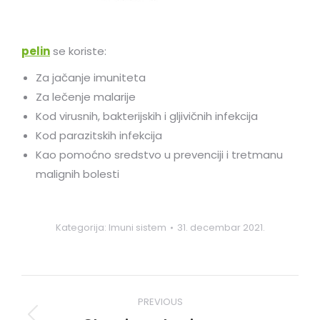
pelin
se koriste:
Za jačanje imuniteta
Za lečenje malarije
Kod virusnih, bakterijskih i gljivičnih infekcija
Kod parazitskih infekcija
Kao pomoćno sredstvo u prevenciji i tretmanu
malignih bolesti
Kategorija:
Imuni sistem
31. decembar 2021.
Post
PREVIOUS