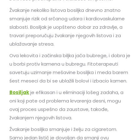
Žvakanje nekoliko listova bosiljka dnevno znatno
smanjuje rizik od srčanog udara i kardiovaskularne
slabosti. Bosiljak je uopšteno dobar za zdravlje, a
travari preporučuju žvakanje njegovih listova i za
ublažavanje stresa.
Ova lekovita i začinska biljka jača bubrege, i dobra je
u borbi protiv kamena u bubregu. Fitoterapeuti
savetuju uzimanje mešavine bosiljka i meda barem
šest meseci da bi se ublažili bolovi i izbacio kamen.
Bosiljak
je efikasan i u eliminaciji lošeg zadaha, a
oni koji pate od problema krvarenja desni, mogu
ovaj proces uspešno da zaustave, takođe,
žvakanjem njegovih listova.
Žvakanje bosiljka smanjuje i želju za cigaretom.
Samo jedan listić je dovoljan da smanji ovu