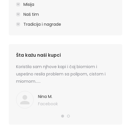
Misija
Naš tim
Tradicija i nagrade
Šta kažu naši kupci
rmatitis
Koristila sam njhove kapi i čaj biomiom i
Preporu
 je
uspešno resila problem sa polipom, cistom i
losion+k
ma
miomom……
cena, na
. Hvala
koznih p
Mediflor
Nina M.
Facebook