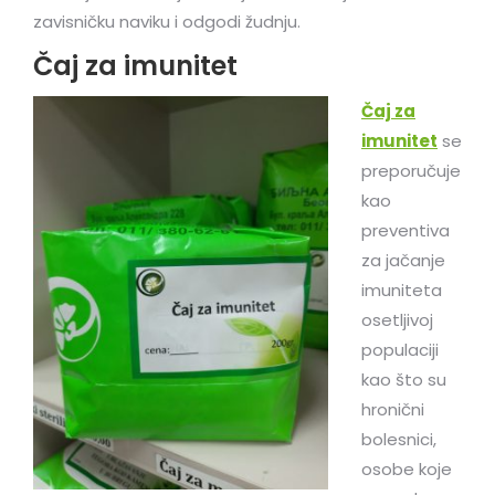
zavisničku naviku i odgodi žudnju.
Čaj za imunitet
Čaj za
imunitet
se
preporučuje
kao
preventiva
za jačanje
imuniteta
osetljivoj
populaciji
kao što su
hronični
bolesnici,
osobe koje