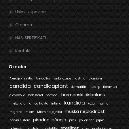
Uslovi kupovine
O nama
NAŠI SERTIFIKATI
Kontakt
Oznake
Alergijski rinitis
AlergoSan
anksioznost
astma
biomiom
candida
candidaplant
dermatitis
floralip
floravitex
hormonski disbalans
glavobolja
holesterol
hormoni
kandida
infekcija urinarnog trakta
intima
koža
malina
muška neplodnost
migrena
miom
Miom na jajniku
pirodno lečenje
nervni sistem
pms
policistični jajnici
sterilitet
potencija
prostata
prostatitis
stres
upala jajnika