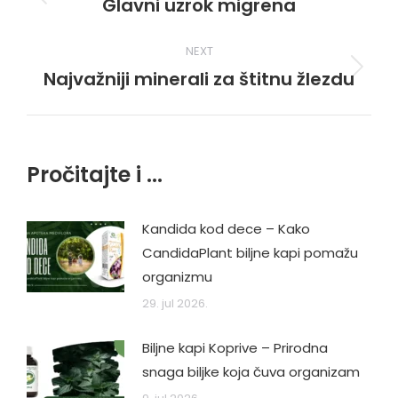
navigation
Glavni uzrok migrena
Previous
post:
NEXT
Najvažniji minerali za štitnu žlezdu
Next
post:
Pročitajte i ...
Kandida kod dece – Kako
CandidaPlant biljne kapi pomažu
organizmu
29. jul 2026.
Biljne kapi Koprive – Prirodna
snaga biljke koja čuva organizam