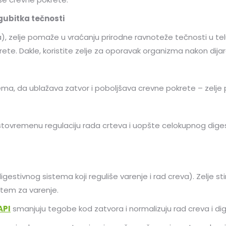
gubitka tečnosti
), zelje pomaže u vraćanju prirodne ravnoteže tečnosti u tel
rete. Dakle, koristite zelje za oporavak organizma nakon dijare
ema, da ublažava zatvor i poboljšava crevne pokrete – zelje 
 istovremenu regulaciju rada crteva i uopšte celokupnog diges
estivnog sistema koji reguliše varenje i rad creva). Zelje st
stem za varenje.
API
smanjuju tegobe kod zatvora i normalizuju rad creva i di