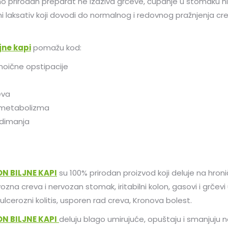
 prirodan preparat ne izaziva grčeve, čupanje u stomaku niti
jni laksativ koji dovodi do normalnog i redovnog pražnjenja cr
jne kapi
pomažu kod:
noične opstipacije
eva
metabolizma
adimanja
 BILJNE KAPI
su 100% prirodan proizvod koji deluje na hroniča
zna creva i nervozan stomak, iritabilni kolon, gasovi i grčev
ulcerozni kolitis, usporen rad creva, Kronova bolest.
 BILJNE KAPI
deluju blago umirujuće, opuštaju i smanjuju n