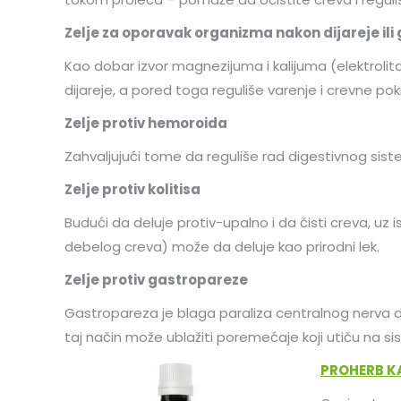
Zelje za oporavak organizma nakon dijareje ili 
Kao dobar izvor magnezijuma i kalijuma (elektrolita
dijareje, a pored toga reguliše varenje i crevne pok
Zelje protiv hemoroida
Zahvaljujući tome da reguliše rad digestivnog sist
Zelje protiv kolitisa
Budući da deluje protiv-upalno i da čisti creva, uz
debelog creva) može da deluje kao prirodni lek.
Zelje protiv gastropareze
Gastropareza je blaga paraliza centralnog nerva dig
taj način može ublažiti poremećaje koji utiču na si
PROHERB K