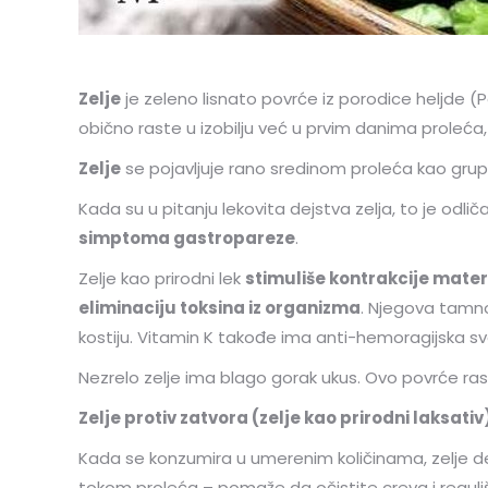
Zelje
je zeleno lisnato povrće iz porodice heljde (Po
obično raste u izobilju već u prvim danima proleća
Zelje
se pojavljuje rano sredinom proleća kao grupa
Kada su u pitanju lekovita dejstva zelja, to je odli
simptoma gastropareze
.
Zelje kao prirodni lek
stimuliše kontrakcije mater
eliminaciju toksina iz organizma
. Njegova tamno 
kostiju. Vitamin K takođe ima anti-hemoragijska svo
Nezrelo zelje ima blago gorak ukus. Ovo povrće ra
Zelje protiv zatvora (zelje kao prirodni laksativ
Kada se konzumira u umerenim količinama, zelje delu
tokom proleća – pomaže da očistite creva i reguli