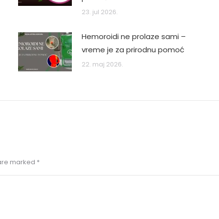
23. jul 2026.
Hemoroidi ne prolaze sami –
vreme je za prirodnu pomoć
22. maj 2026.
s are marked
*