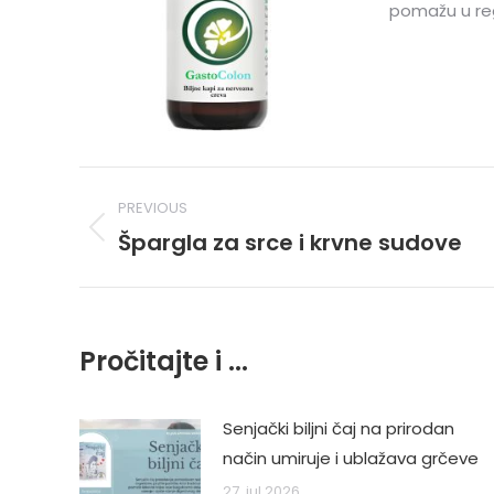
pomažu u reg
Post
PREVIOUS
navigation
Špargla za srce i krvne sudove
Previous
post:
Pročitajte i ...
Senjački biljni čaj na prirodan
način umiruje i ublažava grčeve
27. jul 2026.