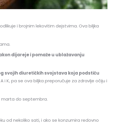
dlikuje i brojnim lekovitim dejstvima. Ova biljka
kama.
nakon dijareje i pomaže u ublažavanju
g svojih diuretičkih svojstava koja podstiču
 K, pa se ova biljka preporučuje za zdravlje očiju i
od marta do septembra.
oku od nekoliko sati, i ako se konzumira redovno