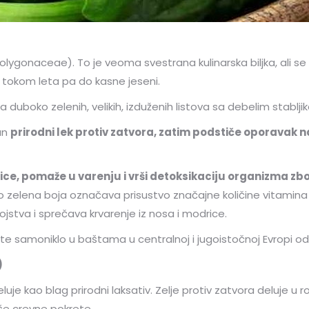
lygonaceae). To je veoma svestrana kulinarska biljka, ali se o
, tokom leta pa do kasne jeseni.
 duboko zelenih, velikih, izduženih listova sa debelim stablji
čan
prirodni lek protiv zatvora, zatim podstiče oporavak 
ice, pomaže u varenju i vrši detoksikaciju organizma zbo
zelena boja označava prisustvo značajne količine vitamina A i
jstva i sprečava krvarenje iz nosa i modrice.
ste samoniklo u baštama u centralnoj i jugoistočnoj Evropi 
)
je kao blag prirodni laksativ. Zelje protiv zatvora deluje u r
še crevne pokrete.