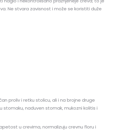
 naglo i nekontrolisano pražnjeneje creva; to je
eva. Ne stvara zavisnost i može se koristiti duže
n proliv i retku stolicu, ali i na brojne druge
i u stomaku, naduven stomak, mukozni kolitis i
apetost u crevima, normalizuju crevnu floru i