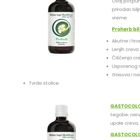
Ovaj potpuno
prirodan bil
vreme.
Proherb bil
Akutne i hro
Lenjih creva
Čišćenja cr
Usporenog 
Gasova i n
Tvrde stolice.
GASTOCOLON
tegobe: nervo
upale creva, 
GASTOCOLON