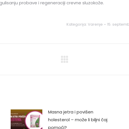
ulisanju probave i regeneraciji crevne sluzokože.
Kategorija:
Varenje
15. septemb
Next
post:
Masna jetra i povišen
holesterol – može li biljni čaj
pomoći?