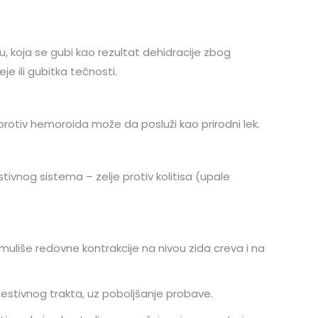
u, koja se gubi kao rezultat dehidracije zbog
je ili gubitka tečnosti.
protiv hemoroida može da posluži kao prirodni lek.
tivnog sistema – zelje protiv kolitisa (upale
imuliše redovne kontrakcije na nivou zida creva i na
gestivnog trakta, uz poboljšanje probave.