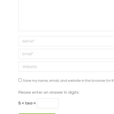
Name *
Email *
Website
Save my name, email, and website in this browser for t
Please enter an answer in digits:
5 × two =