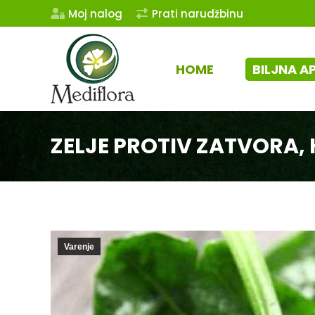
Moj nalog
Prati narudžbinu
HOME
BILJNA A
ZELJE PROTIV ZATVORA,
Varenje