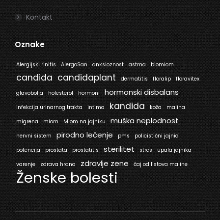
Kontakt
Oznake
Alergijski rinitis
AlergoSan
anksioznost
astma
biomiom
candida
candidaplant
dermatitis
floralip
floravitex
hormonski disbalans
glavobolja
holesterol
hormoni
kandida
infekcija urinarnog trakta
intima
koža
malina
muška neplodnost
migrena
miom
Miom na jajniku
pirodno lečenje
nervni sistem
pms
policistični jajnici
sterilitet
potencija
prostata
prostatitis
stres
upala jajnika
zdravlje zene
varenje
zdrava hrana
čaj od listova maline
Ženske bolesti