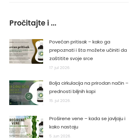
Pročitajte i ...
Povećan pritisak – kako ga
prepoznati i šta možete učiniti da
zaštitite svoje srce
17. jul 2026.
Bolja cirkulacija na prirodan način –
prednosti biljnih kapi
15. jul 2026.
Proširene vene – kada se javljaju i
kako nastaju
5. jun 2026.