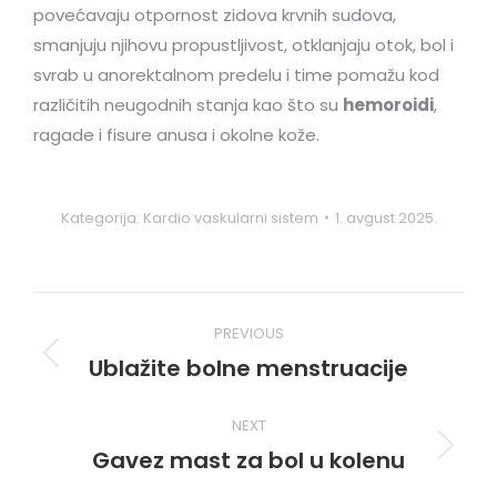
povećavaju otpornost zidova krvnih sudova,
smanjuju njihovu propustljivost, otklanjaju otok, bol i
svrab u anorektalnom predelu i time pomažu kod
različitih neugodnih stanja kao što su
hemoroidi
,
ragade i fisure anusa i okolne kože.
Kategorija:
Kardio vaskularni sistem
1. avgust 2025.
Post
PREVIOUS
navigation
Ublažite bolne menstruacije
Previous
post:
NEXT
Gavez mast za bol u kolenu
Next
post: