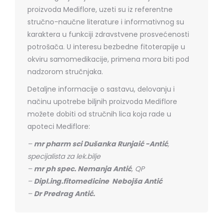
proizvoda Mediflore, uzeti su iz referentne
stručno-naučne literature i informativnog su
karaktera u funkciji zdravstvene prosvećenosti
potrošača. U interesu bezbedne fitoterapije u
okviru samomedikacije, primena mora biti pod
nadzorom stručnjaka.
Detaljne informacije o sastavu, delovanju i
načinu upotrebe biljnih proizvoda Mediflore
možete dobiti od stručnih lica koja rade u
apoteci Mediflore:
–
mr pharm sci Dušanka Runjaić -Antić
,
specijalista za lek.bilje
–
mr ph spec. Nemanja Antić
, QP
–
Dipl.ing.fitomedicine Nebojša Antić
–
Dr Predrag Antić.