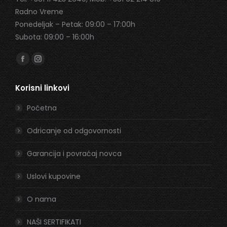
Radno Vreme
Ponedeljak – Petak: 09:00 – 17:00h
Subota: 09:00 – 16:00h
Find us on:
Facebook
Instagram
page
page
Korisni linkovi
opens
opens
in
in
Početna
new
new
window
window
Odricanje od odgovornosti
Garancija i povraćaj novca
Uslovi kupovine
O nama
NAŠI SERTIFIKATI