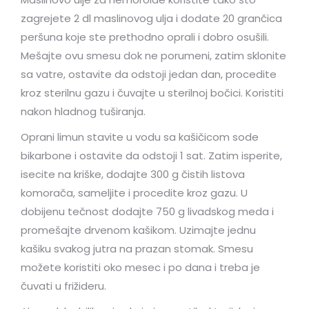
zagrejete 2 dl maslinovog ulja i dodate 20 grančica
peršuna koje ste prethodno oprali i dobro osušili.
Mešajte ovu smesu dok ne porumeni, zatim sklonite
sa vatre, ostavite da odstoji jedan dan, procedite
kroz sterilnu gazu i čuvajte u sterilnoj bočici. Koristiti
nakon hladnog tuširanja.
Oprani limun stavite u vodu sa kašičicom sode
bikarbone i ostavite da odstoji 1 sat. Zatim isperite,
isecite na kriške, dodajte 300 g čistih listova
komorača, sameljite i procedite kroz gazu. U
dobijenu tečnost dodajte 750 g livadskog meda i
promešajte drvenom kašikom. Uzimajte jednu
kašiku svakog jutra na prazan stomak. Smesu
možete koristiti oko mesec i po dana i treba je
čuvati u frižideru.