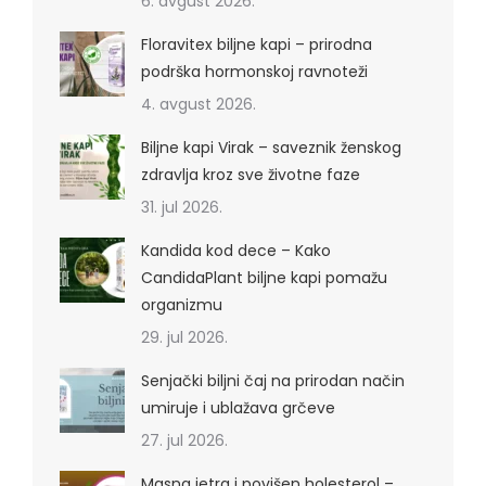
6. avgust 2026.
Floravitex biljne kapi – prirodna
podrška hormonskoj ravnoteži
4. avgust 2026.
Biljne kapi Virak – saveznik ženskog
zdravlja kroz sve životne faze
31. jul 2026.
Kandida kod dece – Kako
CandidaPlant biljne kapi pomažu
organizmu
29. jul 2026.
Senjački biljni čaj na prirodan način
umiruje i ublažava grčeve
27. jul 2026.
Masna jetra i povišen holesterol –