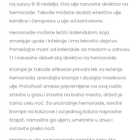
na suncu 6-8 nedelja. Ovo ulje nanosite direktno na
hemoroide. Takođe možete dodati eterično ulje
kamilice i čempresa u ulje od kantariona.
Hemoroide možete lečiti i kalendulom, koja
smanjuje upale i infekcije i ima lekovito dejstvo.
Pomešajte mast od kalendule sa medom u odnosu
1:1 i nanesite debeli sloj direktno na hemoroide.
Krompir je takođe efikasan prirodni lek za lečenje
hemoroida. Izrendajte krompir i dodajte maslinovo
ulje. Prstohvat smese pripremljene na ovaj način
stavite u gazu i stavite na bolno mesto, držeći je
tamo celu noć. Za unutrašnje hemoroide, isecite
krompir na kolutove i od jednog koluta napravite
štapić, namažite ga uljem, umetnite u anus i
ostavite preko noći.
Maslinovo ulje za hemoroide koristite tako što