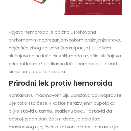
Pojava hemoroida je obično uzrokovana
prekomernim naprezanjem tokom pražnjenja creva,
najčešće zbog zatvora (konstipacije). U teškim
slučajevima se leče hirurški, mada u većini slučajeva
prirodni lek može efikasno lečiti hemoroide i držati
simptome pod kontrolom.
Prirodni lek protiv hemoroida
Kantarion u maslinovom ulju ublažava bol. Napravite
ulje tako što ćete 4 kašike nerazvijenih pupoljaka
biljke staviti u tamnu staklenu bocu i ostaviti da
odstoji jedan dan. Zatim dodajte pola litra
maslinovog ulja, čvrsto zatvorite bocu i ostavite je