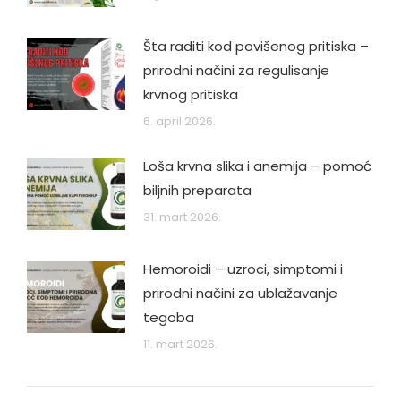
Šta raditi kod povišenog pritiska –
prirodni načini za regulisanje
krvnog pritiska
6. april 2026.
Loša krvna slika i anemija – pomoć
biljnih preparata
31. mart 2026.
Hemoroidi – uzroci, simptomi i
prirodni načini za ublažavanje
tegoba
11. mart 2026.