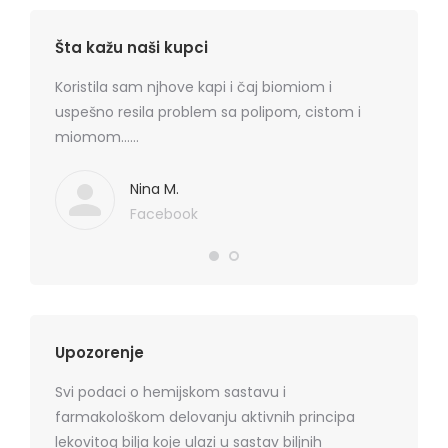
Šta kažu naši kupci
rmatitis
Koristila sam njhove kapi i čaj biomiom i
Preporu
 je
uspešno resila problem sa polipom, cistom i
losion+k
ma
miomom……
cena, na
. Hvala
koznih p
Mediflor
Nina M.
Facebook
Upozorenje
Svi podaci o hemijskom sastavu i
farmakološkom delovanju aktivnih principa
lekovitog bilja koje ulazi u sastav biljnih