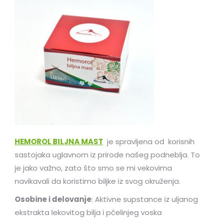
HEMOROL BILJNA MAST
je spravljena od korisnih
sastojaka uglavnom iz prirode našeg podneblja. To
je jako važno, zato što smo se mi vekovima
navikavali da koristimo biljke iz svog okruženja.
Osobine i delovanje
: Aktivne supstance iz uljanog
ekstrakta lekovitog bilja i pčelinjeg voska