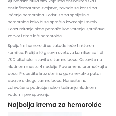
Ajurvedska biljka nim, koja ima antibakterijska i
antiinflamatorna svojstva, takođe se koristi za
lečenje hemoroida. Koristi se za spoljašnje
hemoroide kako bi se sprečilo krvarenje i svrab.
Konzumiranje nima pomaže kod varenja, sprečava
zatvor i time leči hemoroide.
Spoljašnji hemoroidi se takođe leče tinkturom
kamilice. Prelijte 10 g suvih cvetova kamilice sa 1 dl
70% alkohola i stavite u tamnu bocu. Ostavite na
hladnom mestu 4 nedelje. Povremeno promućkajte
bocu. Procedite kroz sterilnu gazu nekoliko puta i
sipajte u drugu tamnu bocu. Nanesite na
zahvaćeno područje nakon tuširanja hladnom
vodom i pre spavanja.
Najbolja krema za hemoroide