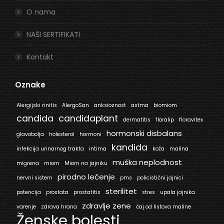
O nama
NAŠI SERTIFIKATI
Kontakt
Oznake
Alergijski rinitis
AlergoSan
anksioznost
astma
biomiom
candida
candidaplant
dermatitis
floralip
floravitex
hormonski disbalans
glavobolja
holesterol
hormoni
kandida
infekcija urinarnog trakta
intima
koža
malina
muška neplodnost
migrena
miom
Miom na jajniku
pirodno lečenje
nervni sistem
pms
policistični jajnici
sterilitet
potencija
prostata
prostatitis
stres
upala jajnika
zdravlje zene
varenje
zdrava hrana
čaj od listova maline
Ženske bolesti