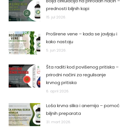
Bolja cirkulacija na prirodan način –
prednosti biljnih kapi
15. jul 2026.
Proširene vene – kada se javljaju i
kako nastaju
5. jun 2026.
Šta raditi kod povišenog pritiska –
prirodni načini za regulisanje
krvnog pritiska
6. april 2026.
Loša krvna slika i anemija – pomoć
biljnih preparata
31. mart 2026.