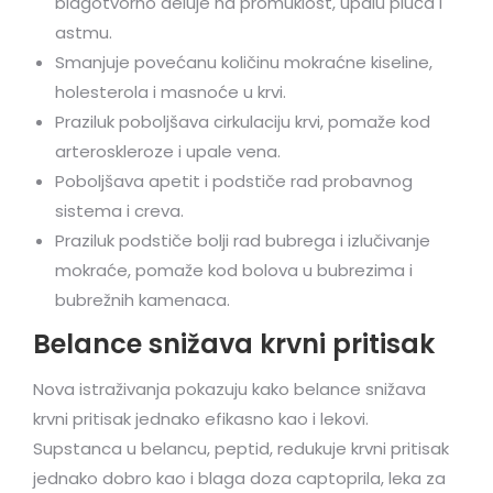
blagotvorno deluje na promuklost, upalu pluća i
astmu.
Smanjuje povećanu količinu mokraćne kiseline,
holesterola i masnoće u krvi.
Praziluk poboljšava cirkulaciju krvi, pomaže kod
arteroskleroze i upale vena.
Poboljšava apetit i podstiče rad probavnog
sistema i creva.
Praziluk podstiče bolji rad bubrega i izlučivanje
mokraće, pomaže kod bolova u bubrezima i
bubrežnih kamenaca.
Belance snižava krvni pritisak
Nova istraživanja pokazuju kako belance snižava
krvni pritisak jednako efikasno kao i lekovi.
Supstanca u belancu, peptid, redukuje krvni pritisak
jednako dobro kao i blaga doza captoprila, leka za