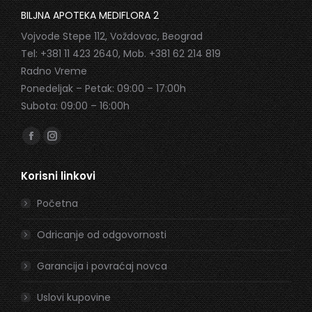
BILJNA APOTEKA MEDIFLORA 2
Vojvode Stepe 112, Voždovac, Beograd
Tel: +381 11 423 2640, Mob. +381 62 214 819
Radno Vreme
Ponedeljak – Petak: 09:00 – 17:00h
Subota: 09:00 – 16:00h
Find us on:
Facebook
Instagram
page
page
Korisni linkovi
opens
opens
in
in
Početna
new
new
window
window
Odricanje od odgovornosti
Garancija i povraćaj novca
Uslovi kupovine