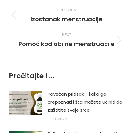
Post
PREVIOUS
navigation
Izostanak menstruacije
Previous
post:
NEXT
Pomoć kod obilne menstruacije
Next
post:
Pročitajte i ...
Povećan pritisak – kako ga
prepoznati i šta možete učiniti da
zaštitite svoje srce
17. jul 2026.