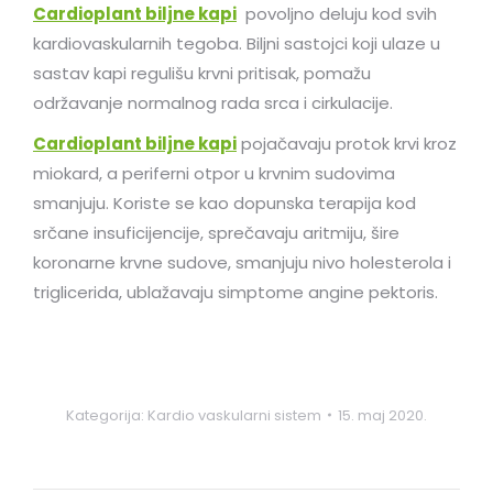
Cardioplant biljne kapi
povoljno deluju kod svih
kardiovaskularnih tegoba. Biljni sastojci koji ulaze u
sastav kapi regulišu krvni pritisak, pomažu
održavanje normalnog rada srca i cirkulacije.
Cardioplant biljne kapi
pojačavaju protok krvi kroz
miokard, a periferni otpor u krvnim sudovima
smanjuju. Koriste se kao dopunska terapija kod
srčane insuficijencije, sprečavaju aritmiju, šire
koronarne krvne sudove, smanjuju nivo holesterola i
triglicerida, ublažavaju simptome angine pektoris.
Kategorija:
Kardio vaskularni sistem
15. maj 2020.