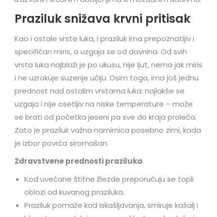
Praziluk snižava krvni pritisak
Kao i ostale vrste luka, i praziluk ima prepoznatljiv i
specifičan miris, a uzgaja se od davnina. Od svih
vrsta luka najblaži je po ukusu, nije ljut, nema jak miris
i ne uzrokuje suzenje učiju. Osim toga, ima još jednu
prednost nad ostalim vrstama luka: najlakše se
uzgaja i nije osetljiv na niske temperature – može
se brati od početka jeseni pa sve do kraja proleća.
Zato je praziluk važna namirnica posebno zimi, kada
je izbor povrća siromašan.
Zdravstvene prednosti praziluka
Kod uvećane štitne žlezde preporučuju se topli
oblozi od kuvanog praziluka.
Praziluk pomaže kod iskašljavanja, smiruje kašalj i