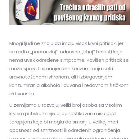
Mnogi ljudi ne znaju da imaju visok krvni pritisak, jer
se radi o „podmukloj“, odnosno „tihoj“ bolesti koja
nema uvek određene simptome. Povišen pritisak se
može sprečiti smanjenjem konzumiranja soli i
uravnoteženom ishranom, ali i izbegavanjem
konzumiranja alkohola i duvana i redovnom fizičkom
aktivnošću.
U zemljama u razvoju, veliki broj osoba sa visokim
krvnim pritiskom nije dijagnostikovan i nisu pod
terapijom koja bi mogla da smanji u velikoj meri
opasnost od smrtnosti ili određenih ograničenja
izazvanih srčanim oboljenjima ili moždanim udarima.