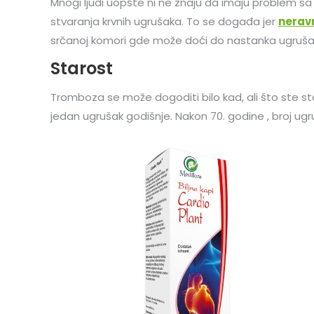
Mnogi ljudi uopšte ni ne znaju da imaju problem s
stvaranja krvnih ugrušaka. To se događa jer
nerav
srčanoj komori gde može doći do nastanka ugrušak
Starost
Tromboza se može dogoditi bilo kad, ali što ste star
jedan ugrušak godišnje. Nakon 70. godine , broj u