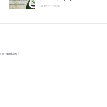
31. mart 2026.
s are marked
*