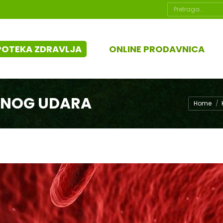
Search:
POTEKA ZDRAVLJA
ONLINE PRODAVNICA
ČANOG UDARA
You are h
Home