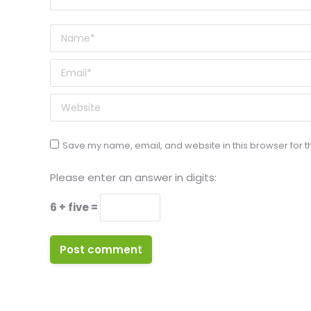
Name *
Email *
Website
Save my name, email, and website in this browser for t
Please enter an answer in digits:
6 + five =
Post comment