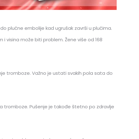
do plućne embolije kad ugrušak završi u plućima.
m i visina može biti problem. Žene više od 168
nje tromboze. Važno je ustati svakih pola sata do
 tromboze. Pušenje je takođe štetno po zdravlje