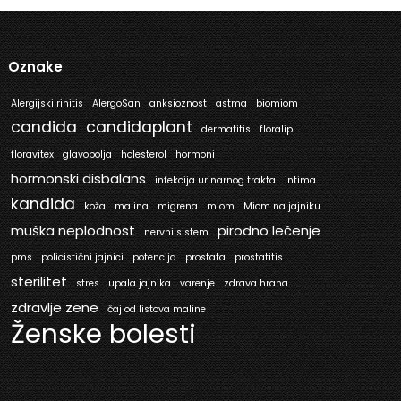
Oznake
Alergijski rinitis
AlergoSan
anksioznost
astma
biomiom
candida
candidaplant
dermatitis
floralip
floravitex
glavobolja
holesterol
hormoni
hormonski disbalans
infekcija urinarnog trakta
intima
kandida
koža
malina
migrena
miom
Miom na jajniku
muška neplodnost
pirodno lečenje
nervni sistem
pms
policistični jajnici
potencija
prostata
prostatitis
sterilitet
stres
upala jajnika
varenje
zdrava hrana
zdravlje zene
čaj od listova maline
Ženske bolesti