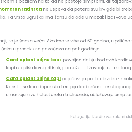
a srcem s obzirom na to da ne postoje simptomi, ali taj zd
nomeran rad srca
ne uspeva da potera svu krv gde bi trebal
a. Ta vrsta ugruška ima šansu da ode u mozak i izazvove ud
iji, to je šansa veća. Ako imate više od 60 godina, u prilično
grušaka u proseku se povećava na pet godišnje.
Cardioplant biljne kapi
povoljno deluju kod svih kardiovas
kapi regulišu krvni pritisak, pomažu održavanje normalnog ra
Cardioplant biljne kapi
pojačavaju protok krvi kroz miok
Koriste se kao dopunska terapija kod srčane insuficijencije
smanjuju nivo holesterola i triglicerida, ublažavaju simpt
Kategorija:
Kardio vaskularni si