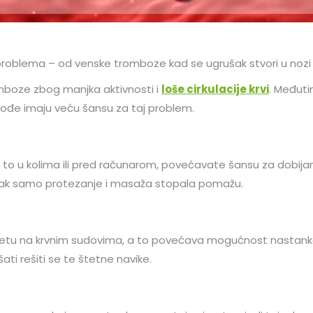
roblema – od venske tromboze kad se ugrušak stvori u nozi 
omboze zbog manjka aktivnosti i
loše cirkulacije krvi
. Međuti
kođe imaju veću šansu za taj problem.
 to u kolima ili pred računarom, povećavate šansu za dobija
. Čak samo protezanje i masaža stopala pomažu.
štetu na krvnim sudovima, a to povećava mogućnost nastanka
ati rešiti se te štetne navike.