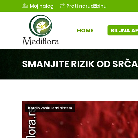
Moj nalog
Prati narudžbinu
HOME
BILJNA A
SMANJITE RIZIK OD SR
Kardio vaskularni sistem