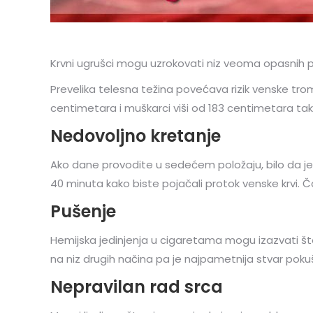
Krvni ugrušci mogu uzrokovati niz veoma opasnih p
Prevelika telesna težina povećava rizik venske tr
centimetara i muškarci viši od 183 centimetara ta
Nedovoljno kretanje
Ako dane provodite u sedećem položaju, bilo da je
40 minuta kako biste pojačali protok venske krvi
Pušenje
Hemijska jedinjenja u cigaretama mogu izazvati 
na niz drugih načina pa je najpametnija stvar pokuš
Nepravilan rad srca