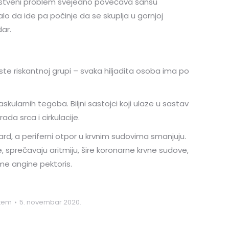
ravstveni problem svejedno povećava šansu
o da ide pa počinje da se skuplja u gornjoj
ar.
 ste riskantnoj grupi – svaka hiljadita osoba ima po
kularnih tegoba. Biljni sastojci koji ulaze u sastav
da srca i cirkulacije.
ard, a periferni otpor u krvnim sudovima smanjuju.
, sprečavaju aritmiju, šire koronarne krvne sudove,
ome angine pektoris.
stem
5. novembar 2020.