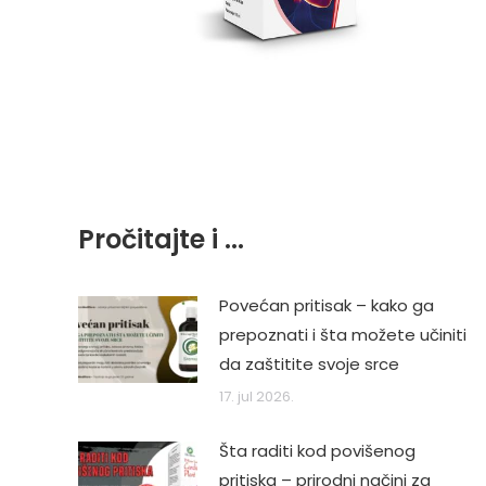
Post
navigation
Pročitajte i ...
Povećan pritisak – kako ga
prepoznati i šta možete učiniti
da zaštitite svoje srce
17. jul 2026.
Šta raditi kod povišenog
pritiska – prirodni načini za