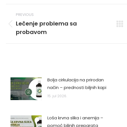
PREVIOUS
Lečenje problema sa
Previous
probavom
post:
Bolja cirkulacija na prirodan
način – prednosti biljnih kapi
15. jul 2026.
Loša krvna slika i anemija –
pomoć biljnih preparata