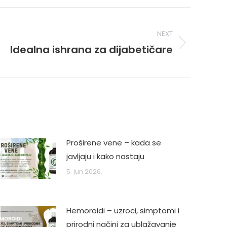
NEXT
Idealna ishrana za dijabetičare
Next
post:
Proširene vene – kada se
javljaju i kako nastaju
5. jun 2026.
Hemoroidi – uzroci, simptomi i
prirodni načini za ublažavanje