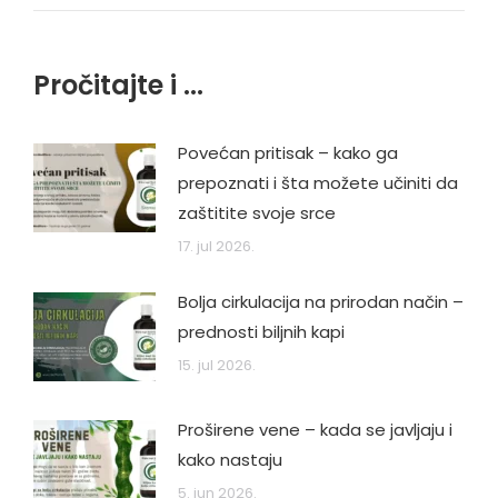
Pročitajte i ...
Povećan pritisak – kako ga
prepoznati i šta možete učiniti da
zaštitite svoje srce
17. jul 2026.
Bolja cirkulacija na prirodan način –
prednosti biljnih kapi
15. jul 2026.
Proširene vene – kada se javljaju i
kako nastaju
5. jun 2026.