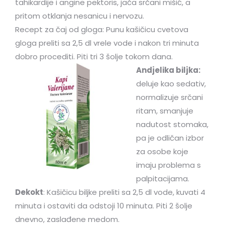
tahikardije i angine pektoris, jača srčani mišić, a
pritom otklanja nesanicu i nervozu.
Recept za čaj od gloga: Punu kašičicu cvetova
gloga preliti sa 2,5 dl vrele vode i nakon tri minuta
dobro procediti. Piti tri 3 šolje tokom dana.
Andjelika biljka:
deluje kao sedativ,
normalizuje srčani
ritam, smanjuje
nadutost stomaka,
pa je odličan izbor
za osobe koje
imaju problema s
palpitacijama.
Dekokt
: Kašičicu biljke preliti sa 2,5 dl vode, kuvati 4
minuta i ostaviti da odstoji 10 minuta. Piti 2 šolje
dnevno, zaslađene medom.