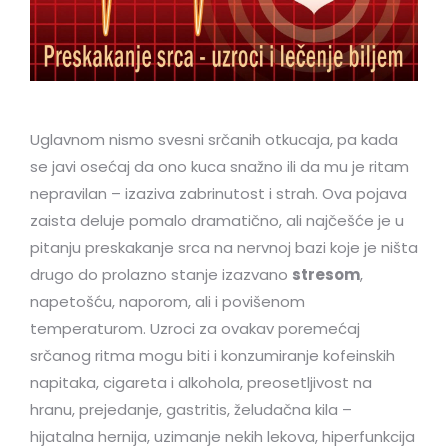
Uglavnom nismo svesni srčanih otkucaja, pa kada
se javi osećaj da ono kuca snažno ili da mu je ritam
nepravilan – izaziva zabrinutost i strah. Ova pojava
zaista deluje pomalo dramatično, ali najčešće je u
pitanju preskakanje srca na nervnoj bazi koje je ništa
drugo do prolazno stanje izazvano
stresom
,
napetošću, naporom, ali i povišenom
temperaturom. Uzroci za ovakav poremećaj
srčanog ritma mogu biti i konzumiranje kofeinskih
napitaka, cigareta i alkohola, preosetljivost na
hranu, prejedanje, gastritis, želudačna kila –
hijatalna hernija, uzimanje nekih lekova, hiperfunkcija