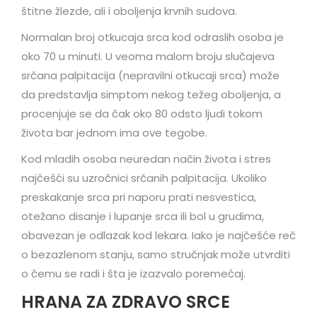
štitne žlezde, ali i oboljenja krvnih sudova.
Normalan broj otkucaja srca kod odraslih osoba je
oko 70 u minuti. U veoma malom broju slučajeva
srčana palpitacija (nepravilni otkucaji srca) može
da predstavlja simptom nekog težeg oboljenja, a
procenjuje se da čak oko 80 odsto ljudi tokom
života bar jednom ima ove tegobe.
Kod mladih osoba neuredan način života i stres
najčešći su uzročnici srčanih palpitacija. Ukoliko
preskakanje srca pri naporu prati nesvestica,
otežano disanje i lupanje srca ili bol u grudima,
obavezan je odlazak kod lekara. Iako je najčešće reč
o bezazlenom stanju, samo stručnjak može utvrditi
o čemu se radi i šta je izazvalo poremećaj.
HRANA ZA ZDRAVO SRCE