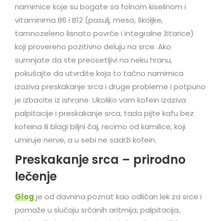
namirnice koje su bogate sa folnom kiselinom i
vitaminima B6 i B12 (pasulj, meso, školjke,
tamnozeleno lisnato povrće i integralne žitarice)
koji provereno pozitivno deluju na srce. Ako
sumnjate da ste preosetljivi na neku hranu,
pokušajte da utvrdite koja to tačno namirnica
izaziva preskakanje srca i druge probleme i potpuno
je izbacite iz ishrane. Ukoliko vam kofein izaziva
palpitacije i preskakanje srca, tada pijte kafu bez
kofeina ili blagi biljni čaj, recimo od kamilice, koji
umiruje nerve, a u sebi ne sadrži kofein.
Preskakanje srca – prirodno
lečenje
Glog
je od davnina poznat kao odličan lek za srce i
pomaže u slučaju srčanih aritmija, palpitacija,