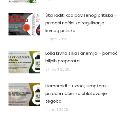
Šta raditi kod povišenog pritiska –
prirodni načini za regulisanje
krvnog pritiska
6. april 2026.
Loša krvna slika i anemija – pomoć
biljnih preparata
31. mart 2026.
Hemoroidi – uzroci, simptomi i
prirodni načini za ublažavanje
tegoba
11. mart 2026.