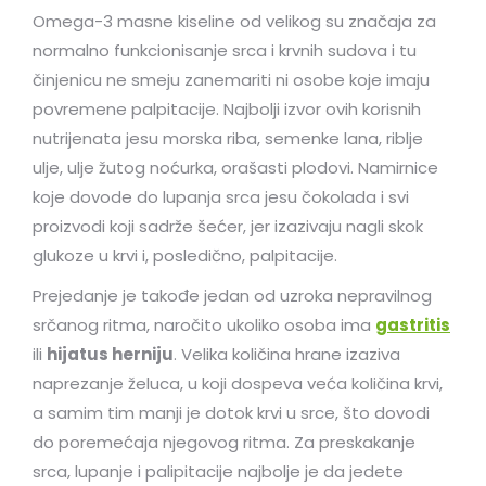
Omega-3 masne kiseline od velikog su značaja za
normalno funkcionisanje srca i krvnih sudova i tu
činjenicu ne smeju zanemariti ni osobe koje imaju
povremene palpitacije. Najbolji izvor ovih korisnih
nutrijenata jesu morska riba, semenke lana, riblje
ulje, ulje žutog noćurka, orašasti plodovi. Namirnice
koje dovode do lupanja srca jesu čokolada i svi
proizvodi koji sadrže šećer, jer izazivaju nagli skok
glukoze u krvi i, posledično, palpitacije.
Prejedanje je takođe jedan od uzroka nepravilnog
srčanog ritma, naročito ukoliko osoba ima
gastritis
ili
hijatus herniju
. Velika količina hrane izaziva
naprezanje želuca, u koji dospeva veća količina krvi,
a samim tim manji je dotok krvi u srce, što dovodi
do poremećaja njegovog ritma. Za preskakanje
srca, lupanje i palipitacije najbolje je da jedete