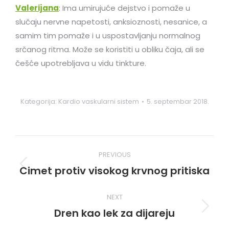
Valerijana
: Ima umirujuće dejstvo i pomaže u
slučaju nervne napetosti, anksioznosti, nesanice, a
samim tim pomaže i u uspostavljanju normalnog
srčanog ritma. Može se koristiti u obliku čaja, ali se
češće upotrebljava u vidu tinkture.
Kategorija:
Kardio vaskularni sistem
5. septembar 2018.
Post
PREVIOUS
navigation
Cimet protiv visokog krvnog pritiska
Previous
post:
NEXT
Dren kao lek za dijareju
Next
post: