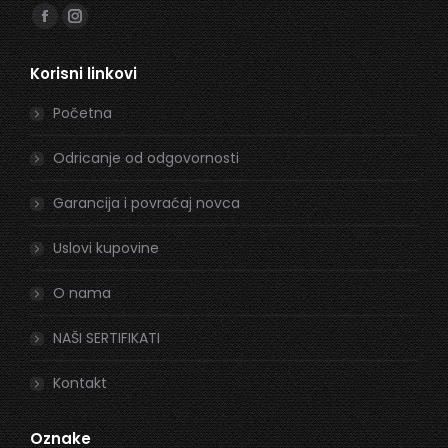
Find us on:
Facebook
Instagram
page
page
Korisni linkovi
opens
opens
in
in
Početna
new
new
window
window
Odricanje od odgovornosti
Garancija i povraćaj novca
Uslovi kupovine
O nama
NAŠI SERTIFIKATI
Kontakt
Oznake