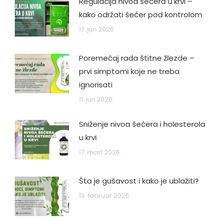
Regulacija nivoa šećera u krvi –
kako održati šećer pod kontrolom
17. jun 2026.
Poremećaj rada štitne žlezde –
prvi simptomi koje ne treba
ignorisati
11. jun 2026.
Sniženje nivoa šećera i holesterola
u krvi
17. mart 2026.
Šta je gušavost i kako je ublažiti?
19. februar 2026.