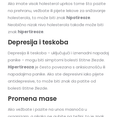
Ako imate visok holesterol uprkos tome što pazite
na prehranu, vežbate ili pijete lekove za snižavanje
holesterola, to može biti znak
hipotireoze
.
Neobično nizak nivo holesterola takođe može biti
znak
hipertireoze
.
Depresija i teskoba
Depresija ili teskoba – uključujući i iznenadni napadaj
panike – mogu biti simptomi bolesti štitne žlezde.
Hipertireoza
je često povezana s anksioznošću ili
napadajima panike. Ako ste depresivni iako pijete
antidepresive, to može biti znak da patite od
bolesti štitne žlezde.
Promena mase
Ako vežbate i pazite na unos masnoća u
organizam, a nikako ne gubite na težini, to je znak