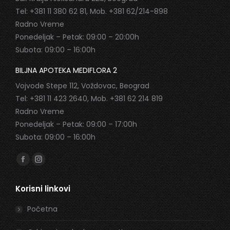
Tel: +381 11 380 62 81, Mob. +381 62/214-898
Radno Vreme
Ponedeljak – Petak: 09:00 – 20:00h
Subota: 09:00 – 16:00h
BILJNA APOTEKA MEDIFLORA 2
Vojvode Stepe 112, Voždovac, Beograd
Tel: +381 11 423 2640, Mob. +381 62 214 819
Radno Vreme
Ponedeljak – Petak: 09:00 – 17:00h
Subota: 09:00 – 16:00h
Find us on:
Facebook
Instagram
page
page
Korisni linkovi
opens
opens
in
in
Početna
new
new