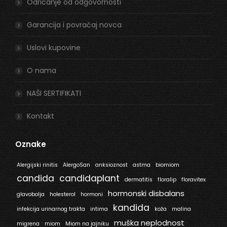
window
window
Odricanje od odgovornosti
Garancija i povraćaj novca
Uslovi kupovine
O nama
NAŠI SERTIFIKATI
Kontakt
Oznake
Alergijski rinitis
AlergoSan
anksioznost
astma
biomiom
candida
candidaplant
dermatitis
floralip
floravitex
hormonski disbalans
glavobolja
holesterol
hormoni
kandida
infekcija urinarnog trakta
intima
koža
malina
muška neplodnost
migrena
miom
Miom na jajniku