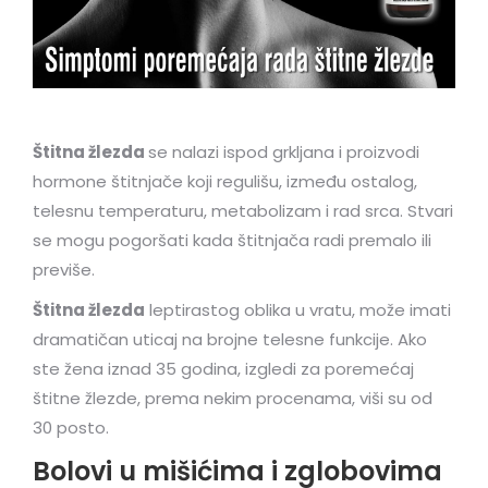
Štitna žlezda
se nalazi ispod grkljana i proizvodi
hormone štitnjače koji regulišu, između ostalog,
telesnu temperaturu, metabolizam i rad srca. Stvari
se mogu pogoršati kada štitnjača radi premalo ili
previše.
Štitna žlezda
leptirastog oblika u vratu, može imati
dramatičan uticaj na brojne telesne funkcije. Ako
ste žena iznad 35 godina, izgledi za poremećaj
štitne žlezde, prema nekim procenama, viši su od
30 posto.
Bolovi u mišićima i zglobovima