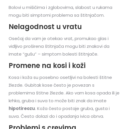
Bolovi u mišićima i zglobovima, slabost u rukama
mogu biti simptomi problema sa štitnjačom.
Nelagodnost u vratu
Osećaj da vam je otekao vrat, promukao glas i
vidljivo proširena štitnjača mogu biti znakovi da
imate “gušu” – simptom bolesti štitnjače.
Promene na kosi i koži
Kosa i koža su posebno osetljivi na bolesti štitne
žlezde. Gubitak kose često je povezan s
problemima štitne žlezde. Ako vam kosa opada ili je
krhka, gruba i suva to može biti znak da imate
hipotireozu
. Koža često postaje gruba, gusta i
suva. Često dolazi do i opadanja ivica obrva.
Problemi s crevima