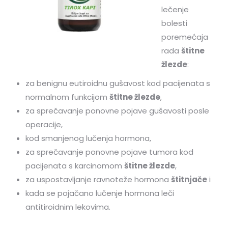
lečenje
bolesti
poremećaja
rada
štitne
žlezde
:
za benignu eutiroidnu gušavost kod pacijenata s
normalnom funkcijom
štitne žlezde
,
za sprečavanje ponovne pojave gušavosti posle
operacije,
kod smanjenog lučenja hormona,
za sprečavanje ponovne pojave tumora kod
pacijenata s karcinomom
štitne žlezde
,
za uspostavljanje ravnoteže hormona
štitnjače
i
kada se pojačano lučenje hormona leči
antitiroidnim lekovima.