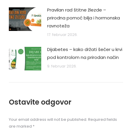
Pravilan rad štitne žlezde –
prirodna pomoć bilja i hormonska
ravnoteža
17. februar 2026.
Dijabetes – kako držati šećer u krvi
pod kontrolom na prirodan način
9. februar 2026.
Ostavite odgovor
Your email address will not be published. Required fields
are marked
*