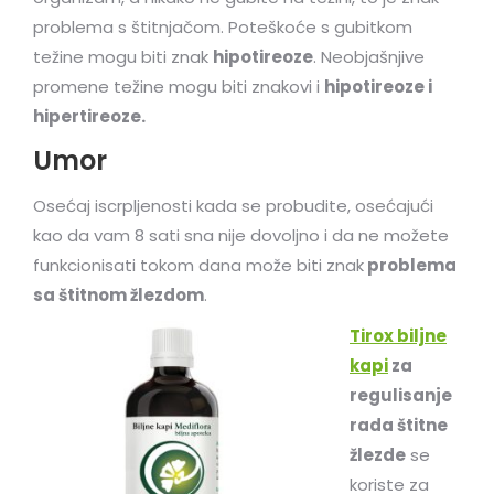
problema s štitnjačom. Poteškoće s gubitkom
težine mogu biti znak
hipotireoze
. Neobjašnjive
promene težine mogu biti znakovi i
hipotireoze i
hipertireoze.
Umor
Osećaj iscrpljenosti kada se probudite, osećajući
kao da vam 8 sati sna nije dovoljno i da ne možete
funkcionisati tokom dana može biti znak
problema
sa štitnom žlezdom
.
Tirox biljne
kapi
za
regulisanje
rada štitne
žlezde
se
koriste za