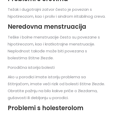
Težak i dugotrajni zatvor često je povezan s
hipotireozom, kao i proliv i sindrom iritabilnog creva.
Neredovna menstruacija
Teške i bolne menstruacije često su povezane s
hipotireozom, kao i kratkotrajne menstruacije.
Neplodnost takođe može biti povezana s
bolestima štitne žlezde.
Porodična istorija bolesti
Ako u porodici imate istoriju problema sa
štitnjačom, imate veći rizik od bolesti štitne žlezde.
Obratite pažnju na bilo kakve priče o žlezdama,
gušavosti ili debljanju u porodici.
Problemi s holesterolom