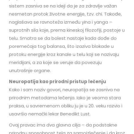
sistem zasniva se na ideji da je za zdravlje važan
nesmetan protok životne energije, tzv. chi. Takođe,
naglašava se ravnoteža između yina i yanga –
suprotnih sila koje, prema kineskoj filozofiji, postoje u
telu. Smatra se da bolest nastaje kada dođe do
poremećaja tog balansa, što izaziva blokade u
protoku energije kroz kanale u telu koji se nazivaju
meridijani, a za koje se veruje da povezuju
unutrašnje organe.
Neuropatija kao prirodni pristup lečenju
Kako i sam naziv govori, neuropatija se zasniva na
prirodnim metodama lečenja. Iako je veoma stara
praksa, u savremenom obliku ju je u 20. veku razvio i
usavršio nemački lekar Benedikt Lust.
Ovaj pravac ima dva glavna cilja – da podstakne
prirodnu sposobnost tela za samoizlečenje i da kroz