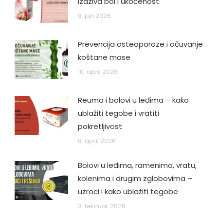
izaziva bol i ukočenost
9. jun 2026.
Prevencija osteoporoze i očuvanje
koštane mase
10. april 2026.
Reuma i bolovi u leđima – kako
ublažiti tegobe i vratiti
pokretljivost
8. april 2026.
Bolovi u leđima, ramenima, vratu,
kolenima i drugim zglobovima –
uzroci i kako ublažiti tegobe
3. februar 2026.