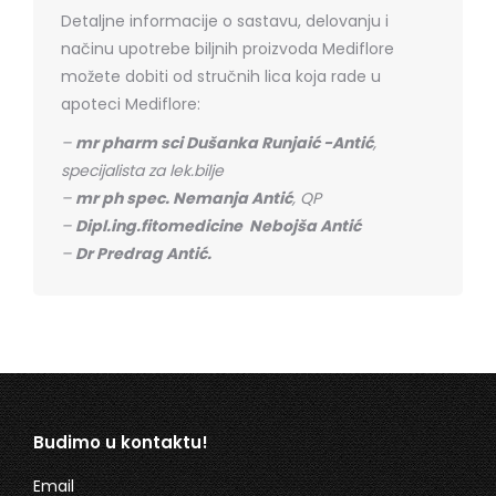
Detaljne informacije o sastavu, delovanju i
načinu upotrebe biljnih proizvoda Mediflore
možete dobiti od stručnih lica koja rade u
apoteci Mediflore:
–
mr pharm sci Dušanka Runjaić -Antić
,
specijalista za lek.bilje
–
mr ph spec. Nemanja Antić
, QP
–
Dipl.ing.fitomedicine Nebojša Antić
–
Dr Predrag Antić.
Budimo u kontaktu!
Email