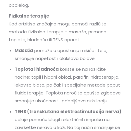
obolelog.
Fizikalne terapije
Kod artritisa značajno mogu pomoći različite
metode fizikalne terapije – masaža, primena
toplote, hladnoće ili TENS aparat.
Masaža
pomaže u opuštanju mišića i tela,
smanjuje napetost i olakšava bolove.
Toplota i hladnoća
koriste se na različite
načine: topli i hladni oblozi, parafin, hidroterapija,
lekovito blato, pa čak i specijalne metode poput
fluidoterapije. Toplota naročito opušta zglobove,
smanjuje ukočenost i poboljšava cirkulaciju.
TENS (transkutana elektrostimulacija nerva)
deluje pomoću blagih električnih impulsa na
završetke nerava u koži. Na taj način smanjuje se