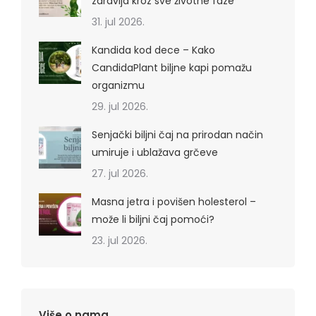
zdravlja kroz sve životne faze
31. jul 2026.
Kandida kod dece – Kako
CandidaPlant biljne kapi pomažu
organizmu
29. jul 2026.
Senjački biljni čaj na prirodan način
umiruje i ublažava grčeve
27. jul 2026.
Masna jetra i povišen holesterol –
može li biljni čaj pomoći?
23. jul 2026.
Više o nama