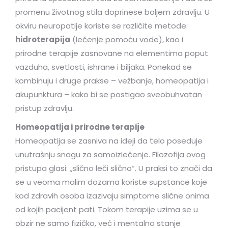
promenu životnog stila doprinese boljem zdravlju. U
okviru neuropatije koriste se različite metode:
hidroterapija
(lečenje pomoću vode), kao i
prirodne terapije zasnovane na elementima poput
vazduha, svetlosti, ishrane i biljaka. Ponekad se
kombinuju i druge prakse – vežbanje, homeopatija i
akupunktura – kako bi se postigao sveobuhvatan
pristup zdravlju.
Homeopatija i prirodne terapije
Homeopatija se zasniva na ideji da telo poseduje
unutrašnju snagu za samoizlečenje. Filozofija ovog
pristupa glasi: „slično leči slično“. U praksi to znači da
se u veoma malim dozama koriste supstance koje
kod zdravih osoba izazivaju simptome slične onima
od kojih pacijent pati. Tokom terapije uzima se u
obzir ne samo fizičko, već i mentalno stanje