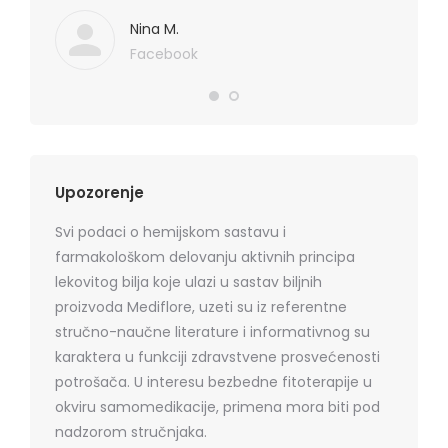
. Hvala
koznih p
Mediflor
Nina M.
Facebook
Upozorenje
Svi podaci o hemijskom sastavu i
farmakološkom delovanju aktivnih principa
lekovitog bilja koje ulazi u sastav biljnih
proizvoda Mediflore, uzeti su iz referentne
stručno-naučne literature i informativnog su
karaktera u funkciji zdravstvene prosvećenosti
potrošača. U interesu bezbedne fitoterapije u
okviru samomedikacije, primena mora biti pod
nadzorom stručnjaka.