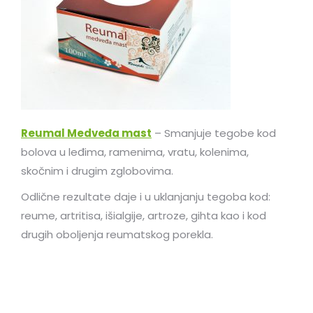
Reumal Medveđa mast
– Smanjuje tegobe kod
bolova u leđima, ramenima, vratu, kolenima,
skočnim i drugim zglobovima.
Odlične rezultate daje i u uklanjanju tegoba kod:
reume, artritisa, išialgije, artroze, gihta kao i kod
drugih oboljenja reumatskog porekla.