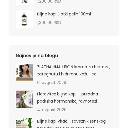
1,200.00
RSD
Biljne kapi Slatki pelin 100ml
1,300.00
RSD
Najnovije na blogu
ZLATNA HIJALURON krema za blistavu,
zategnutu i hidriranu kožu lica
6. avgust 2026.
Floravitex biljne kapi – prirodna
podrška hormonskoj ravnoteži
4. avgust 2026.
Biljne kapi Virak – saveznik ženskog