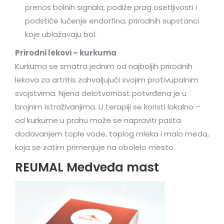
prenos bolnih signala, podiže prag osetljivosti i
podstiče lučenje endorfina, prirodnih supstanci
koje ublažavaju bol.
Prirodni lekovi – kurkuma
Kurkuma se smatra jednim od najboljih prirodnih
lekova za artritis zahvaljujući svojim protivupalnim
svojstvima. Njena delotvornost potvrđena je u
brojnim istraživanjima. U terapiji se koristi lokalno –
od kurkume u prahu može se napraviti pasta
dodavanjem tople vode, toplog mleka i malo meda,
koja se zatim primenjuje na obolelo mesto.
REUMAL Medveđa mast