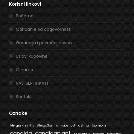
Korisni linkovi
opens
opens
in
in
Početna
new
new
window
window
Odricanje od odgovornosti
Garancija i povraćaj novca
Uslovi kupovine
O nama
NAŠI SERTIFIKATI
Kontakt
Oznake
Alergijski rinitis
AlergoSan
anksioznost
astma
biomiom
candida
candidaplant