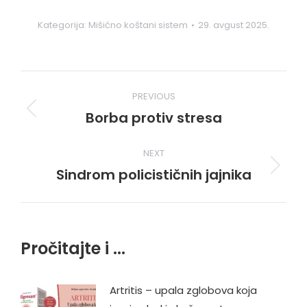
Kategorija:
Mišićno koštani sistem
29. avgust 2025.
Post
PREVIOUS
navigation
Borba protiv stresa
Previous
post:
NEXT
Sindrom policističnih jajnika
Next
post:
Pročitajte i ...
Artritis – upala zglobova koja