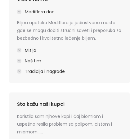
Mediflora doo
Biljna apoteka Mediflora je jedinstveno mesto
gde se mogu dobiti stručni saveti i preporuka za
bezbedno i kvalitetno lečenje biljem.
Misija
Naš tim
Tradicija i nagrade
Šta kažu naši kupci
rmatitis
Koristila sam njhove kapi i čaj biomiom i
Preporu
 je
uspešno resila problem sa polipom, cistom i
losion+k
ma
miomom……
cena, na