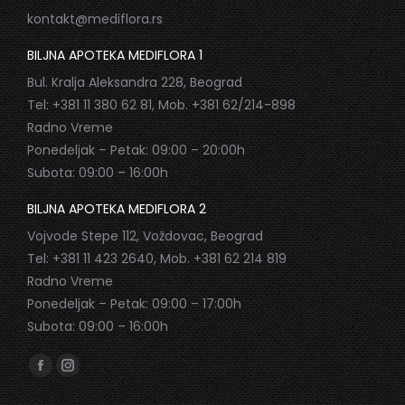
kontakt@mediflora.rs
BILJNA APOTEKA MEDIFLORA 1
Bul. Kralja Aleksandra 228, Beograd
Tel: +381 11 380 62 81, Mob. +381 62/214-898
Radno Vreme
Ponedeljak – Petak: 09:00 – 20:00h
Subota: 09:00 – 16:00h
BILJNA APOTEKA MEDIFLORA 2
Vojvode Stepe 112, Voždovac, Beograd
Tel: +381 11 423 2640, Mob. +381 62 214 819
Radno Vreme
Ponedeljak – Petak: 09:00 – 17:00h
Subota: 09:00 – 16:00h
Find us on:
Facebook
Instagram
page
page