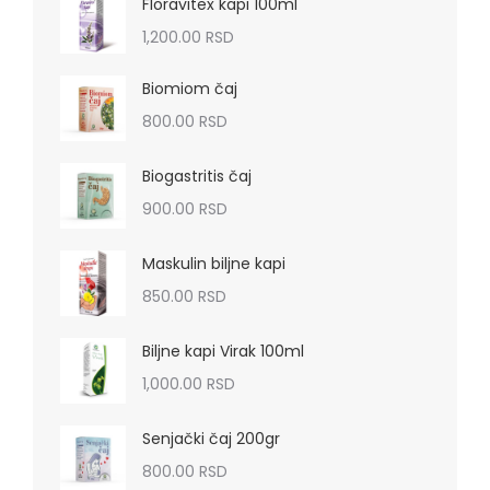
Floravitex kapi 100ml
1,200.00
RSD
Biomiom čaj
800.00
RSD
Biogastritis čaj
900.00
RSD
Maskulin biljne kapi
850.00
RSD
Biljne kapi Virak 100ml
1,000.00
RSD
Senjački čaj 200gr
800.00
RSD