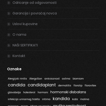
window
window
Odricanje od odgovornosti
Garancija i povraćaj novca
Uslovi kupovine
O nama
NAŠI SERTIFIKATI
Kontakt
Oznake
Alergijski rinitis
AlergoSan
anksioznost
astma
biomiom
candida
candidaplant
dermatitis
floralip
floravitex
hormonski disbalans
glavobolja
holesterol
hormoni
kandida
infekcija urinarnog trakta
intima
koža
malina
muška neplodnost