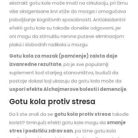
ekstrakt gotu kole može imati na cirkulaciju, pri čimu
više oksigenisane krvi stiže do mozga i omogućava
poboljšanje kognitivnih sposobnosti. Antioksidantni
efekti gotu kole su takođe donekle odgovorni, jer
oni mogu da stimulišu nervne puteve eliminacijom
plaka i slobodnih radikala u mozgu.
Gotu kola za mozak (pamćenje) zaista daje
izvanredne rezultate
, pa je sve popularniji
suplement kod starijeg stanovništva, budući da
postoje dokazi koji ukazuju da gotu kola može da
uspori efekte Alchajmerove bolesti i demencije
.
Gotu kola protiv stresa
Da li ste znali da se
gotu kola protiv stresa
takođe
koristi? Smirujući efekti gotu kole mogu da
smanje
stres i podstiču zdrav san
, pa time gotu kola