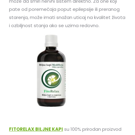
može da smiri nervni sistem direktno. Za one koji
pate od poremećaja poput epilepsije ili preranog
starenja, može imati snažan uticaj na kvalitet života
i ozbiljnost stanja ako se uzima redovno.
FITORELAX BILJNE KAPI
su 100% prirodan proizvod