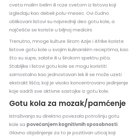
cveta malim belim ili roze cvetom iz listova koji
izgledaju kao debeli polu-mesec. Ovi čudno
oblikovani listovi su najvredniji deo gotu kole, a
najčešće se koriste u biljnoj medicini.
Trenutno, mnoge kulture širom Azije i Afrike koriste
listove gotu kole u svojim kulinarskim receptima, kao
što su supe, salate ili u širokom spektru pića.
Stabljike i listovi gotu kole se mogu koristiti
samostalno kao jednostavan lek ili se može uzeti
ekstrakt lišća, koji je visoko koncentrovano jedinjenje
koje sadrži sve aktivne sastojke iz gotu kole.
Gotu kola za mozak/pamćenje
Istraživanja su direktno povezala potrošnju gotu
kole sa
povećanjem kognitivnih sposobnosti
.
Glavno objašnjenje za to je pozitivan uticaj koji