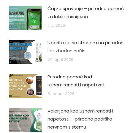
Čaj za spavanje – prirodna pomoć
za lakši i mirniji san
1. jul 2026.
Izborite se sa stresom na prirodan
i bezbedan način
24. april 2026.
Prirodna pomoć kod
uznemirenosti i napetosti
8. januar 2026.
Valerijana kod uznemirenosti i
napetosti – prirodna podrška
nervnom sistemu