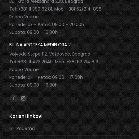
Bul. Kralja Aleksandra 228, Beograd
Tel: +381 11 380 62 81, Mob. +381 62/214-898
Radno Vreme
Ponedeljak – Petak: 09:00 – 20:00h
Subota: 09:00 – 16:00h
BILJNA APOTEKA MEDIFLORA 2
Vojvode Stepe 112, Voždovac, Beograd
Tel: +381 11 423 2640, Mob. +381 62 214 819
Radno Vreme
Ponedeljak – Petak: 09:00 – 17:00h
Subota: 09:00 – 16:00h
Find us on:
Facebook
Instagram
page
page
Korisni linkovi
opens
opens
in
in
Početna
new
new