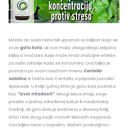
Možda do sada niste bili upoznati sa biljkom koja se
zove
gotu kola
, ali ova mala, višegodišnja zeljasta
biljka iz močvara Azije može imati značajne efekte
za vaše zdravlje kada se konzumira. Ova biljka je
poznata po svom naučnom imenu
Centella
asiatica
, ili češće kao Centella, a pripada porodici
Apiaceae. U Indiji i južnoj Africi je gotu kola poznata
kao
“izvor mladosti“
. Mnogi lekovi imaju svoje
poreklo u jednoj određenoj kulturi ili medicinskoj
tradiciji, ali gotu kola je korišćena u drevnoj Indiji,
Africi i Kini zbog svojih moćnih lekovitih svojstava.
Ova biljka raste u tropskim, vlažnim područjima i