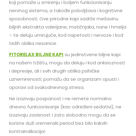
koji pomaže u smirenju i boljem funkcionisanju
nervnog sistema, a takođe poboljšava i kognitivne
sposobnosti. Ove prirodne kapi sadrže mešavinu
biljnih ekstrakta valerijane, matičnjaka, nane i hmelja
– te deluju umirujuće, kod napetosti i nervoze i kod
težih oblika nesanice.
FITORELAX BILJNE KAPI
su jedinstvene biljne kapi
na našem tržištu, mogu da deluju i kod anksioznosti
i depresije, ali i svih drugih oblika psihičke
uznemirenosti; pomažu da se organizam opusti i
oporavi od svakodnevnog stresa.
Ne izazivaju pospanost i ne remete normalno
dnevno funkcionisanje (kao određeni sedativi), ne
izazivaju zavisnost i zato slobodno mogu da se
koriste duži vremenski period bez bilo kakvih
kontraindikacija!