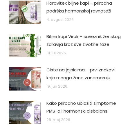
Floravitex biljne kapi – prirodna
podrška hormonskoj ravnoteži
4. avgust 2026.
Biljne kapi Virak – saveznik ženskog
zdravlja kroz sve životne faze
31. jul 2026.
Ciste na jajnicima – prvi znakovi
koje mnoge žene zanemaruju
19. jun 2026.
Kako prirodno ublažiti simptome
PMS-a i hormonski disbalans
28. maj 2026.