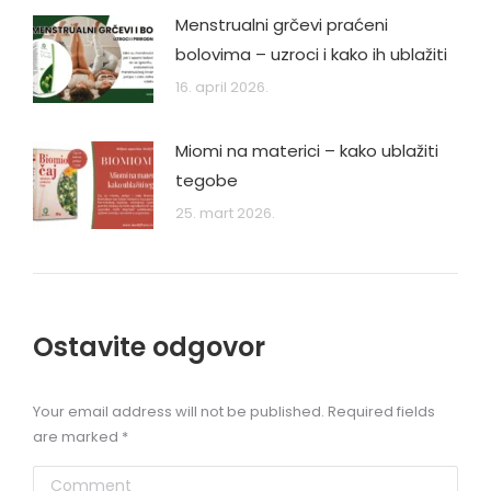
Menstrualni grčevi praćeni
bolovima – uzroci i kako ih ublažiti
16. april 2026.
Miomi na materici – kako ublažiti
tegobe
25. mart 2026.
Ostavite odgovor
Your email address will not be published. Required fields
are marked
*
Comment