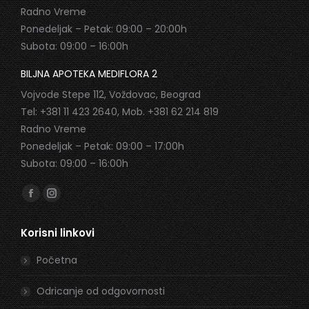
Radno Vreme
Ponedeljak – Petak: 09:00 – 20:00h
Subota: 09:00 – 16:00h
BILJNA APOTEKA MEDIFLORA 2
Vojvode Stepe 112, Voždovac, Beograd
Tel: +381 11 423 2640, Mob. +381 62 214 819
Radno Vreme
Ponedeljak – Petak: 09:00 – 17:00h
Subota: 09:00 – 16:00h
Find us on:
Facebook
Instagram
page
page
Korisni linkovi
opens
opens
in
in
Početna
new
new
window
window
Odricanje od odgovornosti