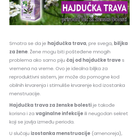
Smatra se da je
hajdučka trava
, pre svega,
biljka
za žene
. Žene mogu biti pošteđene mnogih
problema ako samo piju
čaj od hajdučke trave
s
vremena na vreme. Ovo je idealna biljka za
reproduktivni sistem, jer može da pomogne kod
obilnih krvarenja i stimuliše krvarenje kod izostanka
menstruacije.
Hajdučka trava za ženske bolesti
je takođe
korisna i za
vaginalne infekcije
ili neugodan sekret
koji se javlja između perioda.
U slučaju
izostanka menstruacije
(amenoreja),