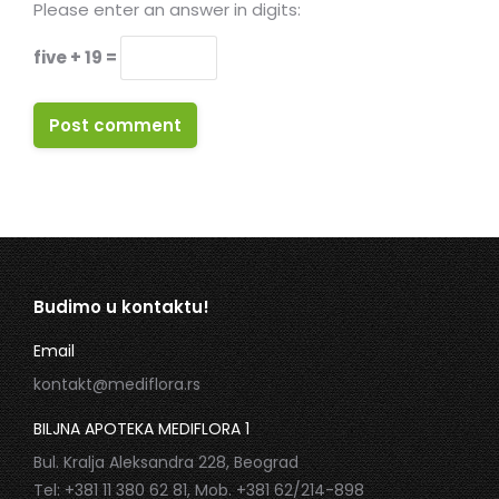
Please enter an answer in digits:
five + 19 =
Post comment
Budimo u kontaktu!
Email
kontakt@mediflora.rs
BILJNA APOTEKA MEDIFLORA 1
Bul. Kralja Aleksandra 228, Beograd
Tel: +381 11 380 62 81, Mob. +381 62/214-898