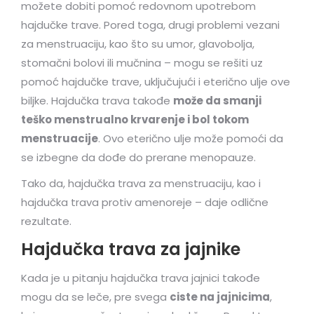
možete dobiti pomoć redovnom upotrebom
hajdučke trave. Pored toga, drugi problemi vezani
za menstruaciju, kao što su umor, glavobolja,
stomačni bolovi ili mučnina – mogu se rešiti uz
pomoć hajdučke trave, uključujući i eterično ulje ove
biljke. Hajdučka trava takođe
može da smanji
teško menstrualno krvarenje i bol tokom
menstruacije
. Ovo eterično ulje može pomoći da
se izbegne da dođe do prerane menopauze.
Tako da, hajdučka trava za menstruaciju, kao i
hajdučka trava protiv amenoreje – daje odlične
rezultate.
Hajdučka trava za jajnike
Kada je u pitanju hajdučka trava jajnici takođe
mogu da se leče, pre svega
ciste na jajnicima
,