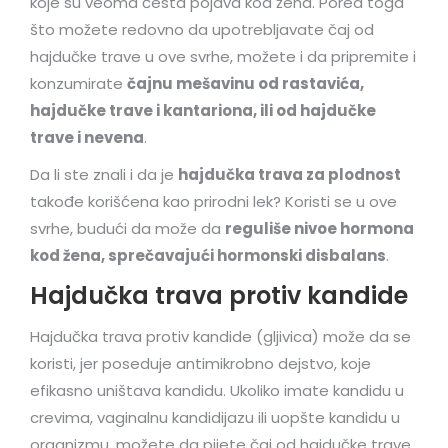
koje su veoma česta pojava kod žena. Pored toga
što možete redovno da upotrebljavate čaj od
hajdučke trave u ove svrhe, možete i da pripremite i
konzumirate
čajnu mešavinu od rastavića,
hajdučke trave i kantariona, ili od hajdučke
trave i nevena
.
Da li ste znali i da je
hajdučka trava za plodnost
takođe korišćena kao prirodni lek? Koristi se u ove
svrhe, budući da može da
reguliše nivoe hormona
kod žena, sprečavajući hormonski disbalans
.
Hajdučka trava protiv kandide
Hajdučka trava protiv kandide (gljivica) može da se
koristi, jer poseduje antimikrobno dejstvo, koje
efikasno uništava kandidu. Ukoliko imate kandidu u
crevima, vaginalnu kandidijazu ili uopšte kandidu u
organizmu, možete da pijete čaj od hajdučke trave