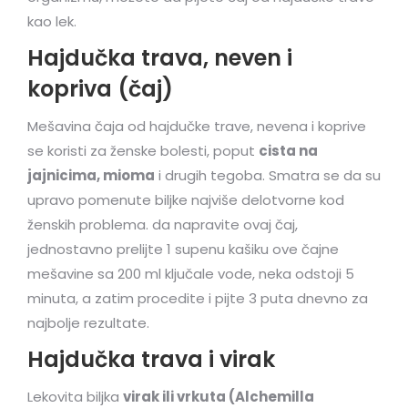
kao lek.
Hajdučka trava, neven i
kopriva (čaj)
Mešavina čaja od hajdučke trave, nevena i koprive
se koristi za ženske bolesti, poput
cista na
jajnicima, mioma
i drugih tegoba. Smatra se da su
upravo pomenute biljke najviše delotvorne kod
ženskih problema. da napravite ovaj čaj,
jednostavno prelijte 1 supenu kašiku ove čajne
mešavine sa 200 ml ključale vode, neka odstoji 5
minuta, a zatim procedite i pijte 3 puta dnevno za
najbolje rezultate.
Hajdučka trava i virak
Lekovita biljka
virak ili vrkuta (Alchemilla