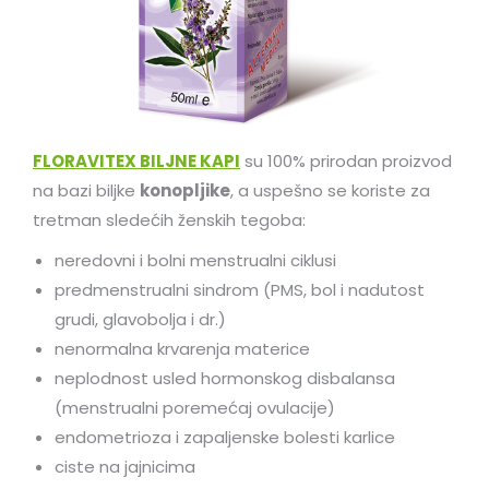
FLORAVITEX BILJNE KAPI
su 100% prirodan proizvod
na bazi biljke
konopljike
, a uspešno se koriste za
tretman sledećih ženskih tegoba:
neredovni i bolni menstrualni ciklusi
predmenstrualni sindrom (PMS, bol i nadutost
grudi, glavobolja i dr.)
nenormalna krvarenja materice
neplodnost usled hormonskog disbalansa
(menstrualni poremećaj ovulacije)
endometrioza i zapaljenske bolesti karlice
ciste na jajnicima