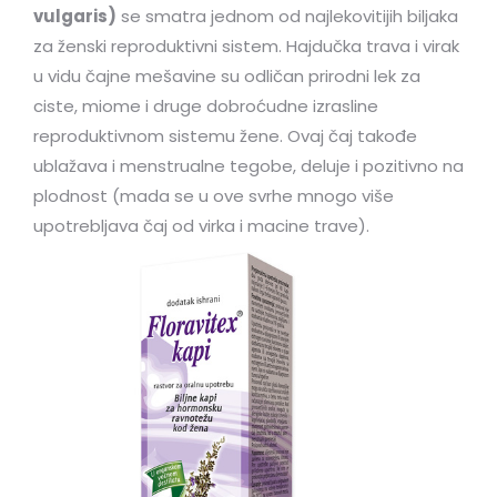
vulgaris)
se smatra jednom od najlekovitijih biljaka
za ženski reproduktivni sistem. Hajdučka trava i virak
u vidu čajne mešavine su odličan prirodni lek za
ciste, miome i druge dobroćudne izrasline
reproduktivnom sistemu žene. Ovaj čaj takođe
ublažava i menstrualne tegobe, deluje i pozitivno na
plodnost (mada se u ove svrhe mnogo više
upotrebljava čaj od virka i macine trave).