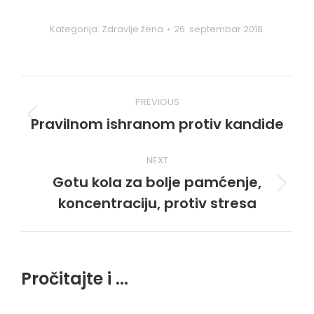
Kategorija:
Zdravlje žena
26. septembar 2018.
Post
PREVIOUS
navigation
Pravilnom ishranom protiv kandide
Previous
post:
NEXT
Gotu kola za bolje pamćenje,
Next
koncentraciju, protiv stresa
post:
Pročitajte i ...