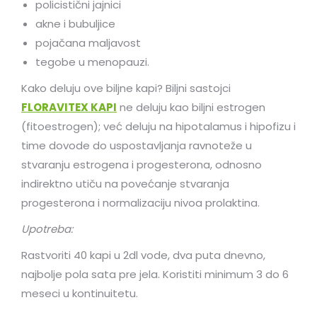
policistični jajnici
akne i bubuljice
pojačana maljavost
tegobe u menopauzi.
Kako deluju ove biljne kapi? Biljni sastojci
FLORAVITEX KAPI
ne deluju kao biljni estrogen
(fitoestrogen); već deluju na hipotalamus i hipofizu i
time dovode do uspostavljanja ravnoteže u
stvaranju estrogena i progesterona, odnosno
indirektno utiču na povećanje stvaranja
progesterona i normalizaciju nivoa prolaktina.
Upotreba:
Rastvoriti 40 kapi u 2dl vode, dva puta dnevno,
najbolje pola sata pre jela. Koristiti minimum 3 do 6
meseci u kontinuitetu.