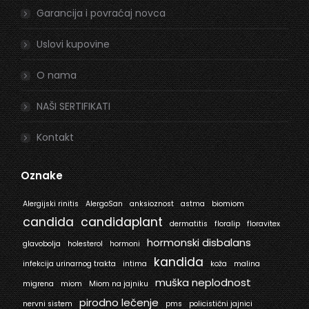
Garancija i povraćaj novca
Uslovi kupovine
O nama
NAŠI SERTIFIKATI
Kontakt
Oznake
Alergijski rinitis
AlergoSan
anksioznost
astma
biomiom
candida
candidaplant
dermatitis
floralip
floravitex
hormonski disbalans
glavobolja
holesterol
hormoni
kandida
infekcija urinarnog trakta
intima
koža
malina
muška neplodnost
migrena
miom
Miom na jajniku
pirodno lečenje
nervni sistem
pms
policistični jajnici