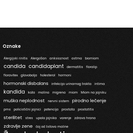
Oznake
Alergijski rinitis
AlergoSan
anksioznost
astma
biomiom
candida
candidaplant
dermatitis
floralip
floravitex
glavobolja
holesterol
hormoni
hormonski disbalans
infekcija urinarnog trakta
intima
kandida
koža
malina
migrena
miom
Miom na jajniku
muška neplodnost
pirodno lečenje
nervni sistem
pms
policistični jajnici
potencija
prostata
prostatitis
sterilitet
stres
upala jajnika
varenje
zdrava hrana
zdravlje zene
čaj od listova maline