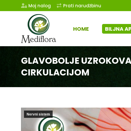
Moj nalog
Prati narudžbinu
HOME
BILJNA A
GLAVOBOLJE UZROKOVAN
CIRKULACIJOM
Nervni sistem