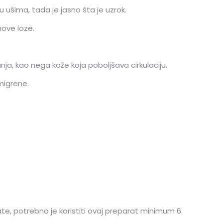
 ušima, tada je jasno šta je uzrok.
nove loze.
anja, kao nega kože koja poboljšava cirkulaciju.
migrene.
ate, potrebno je koristiti ovaj preparat minimum 6