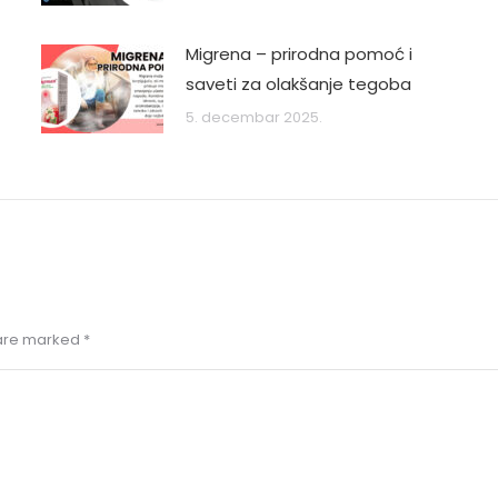
Migrena – prirodna pomoć i
saveti za olakšanje tegoba
5. decembar 2025.
s are marked
*