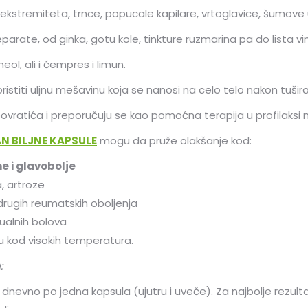
kstremiteta, trnce, popucale kapilare, vrtoglavice, šumove u
eparate, od ginka, gotu kole, tinkture ruzmarina pa do lista vi
ol, ali i čempres i limun.
oristiti uljnu mešavinu koja se nanosi na celo telo nakon tušir
povratića i preporučuju se kao pomoćna terapija u profilaksi 
N BILJNE KAPSULE
mogu da pruže olakšanje kod:
e i glavobolje
a, artroze
 drugih reumatskih oboljenja
ualnih bolova
 kod visokih temperatura.
:
dnevno po jedna kapsula (ujutru i uveče). Za najbolje rezult