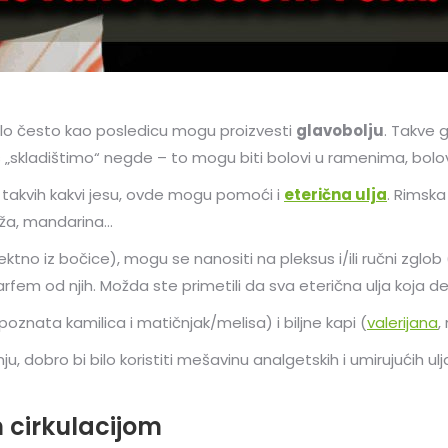
vrlo često kao posledicu mogu proizvesti
glavobolju
. Takve 
„skladištimo“ negde – to mogu biti bolovi u ramenima, bolovi 
ja takvih kakvi jesu, ovde mogu pomoći i
eterična ulja
. Rimska
ndža, mandarina…
ktno iz bočice), mogu se nanositi na pleksus i/ili ručni zglob (
fem od njih. Možda ste primetili da sva eterična ulja koja del
oznata kamilica i matičnjak/melisa) i biljne kapi (
valerijana
,
u, dobro bi bilo koristiti mešavinu analgetskih i umirujućih u
 cirkulacijom