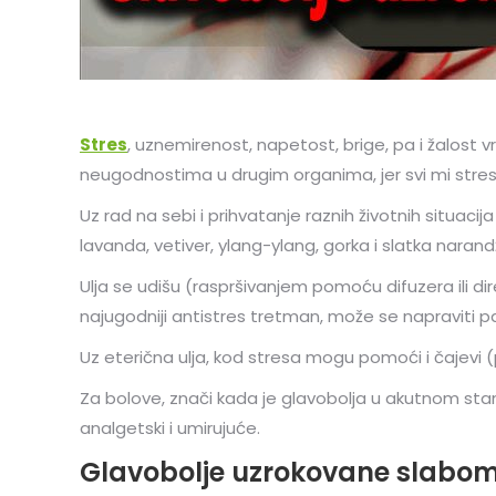
Stres
, uznemirenost, napetost, brige, pa i žalost 
neugodnostima u drugim organima, jer svi mi stres 
Uz rad na sebi i prihvatanje raznih životnih situaci
lavanda, vetiver, ylang-ylang, gorka i slatka nara
Ulja se udišu (raspršivanjem pomoću difuzera ili dire
najugodniji antistres tretman, može se napraviti par
Uz eterična ulja, kod stresa mogu pomoći i čajevi (p
Za bolove, znači kada je glavobolja u akutnom stanj
analgetski i umirujuće.
Glavobolje uzrokovane slabom