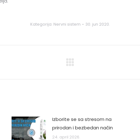
lja.
Kategorija:
Nervni sistem
30. jun 2020.
Next
post:
Izborite se sa stresom na
prirodan i bezbedan način
24. april 2026.