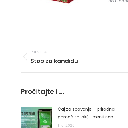
do 8 nede
Post
PREVIOUS
navigation
Stop za kandidu!
Previous
post:
Pročitajte i ...
Čaj za spavanje – prirodna
pomoć za lakši i mirniji san
1. jul 2026.