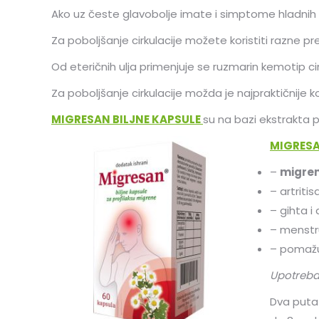
Ako uz česte glavobolje imate i simptome hladnih e
Za poboljšanje cirkulacije možete koristiti razne pr
Od eteričnih ulja primenjuje se ruzmarin kemotip cine
Za poboljšanje cirkulacije možda je najpraktičnije k
MIGRESAN BILJNE KAPSULE
su na bazi ekstrakta 
MIGRESA
–
migren
– artritis
– gihta i
– menstr
– pomažu
Upotreba
Dva puta 