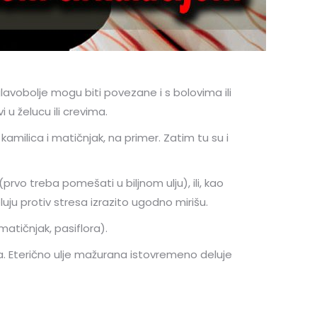
glavobolje mogu biti povezane i s bolovima ili
u želucu ili crevima.
 kamilica i matičnjak, na primer. Zatim tu su i
prvo treba pomešati u biljnom ulju), ili, kao
uju protiv stresa izrazito ugodno mirišu.
 matičnjak, pasiflora).
lja. Eterično ulje mažurana istovremeno deluje