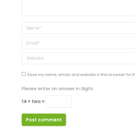
Name *
Email *
Website
Save my name, email, and website in this browser for t
Please enter an answer in digits:
14 + two =
Post comment