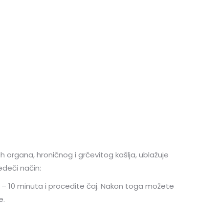
h organa, hroničnog i grčevitog kašlja, ublažuje
edeči način:
5 – 10 minuta i procedite čaj. Nakon toga možete
e.