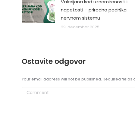
Valerijana kod uznemirenosti i
napetosti – prirodna podrška
nervnom sistemu
29. decembar 2025.
Ostavite odgovor
Your email address will not be published. Required field
Comment