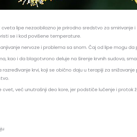
od cveta lipe nezaobilazno je prirodno sredstvo za smirivanj
risti se i kod povišene temperature.
njivanje nervoze i problema sa snom. Čaj od lipe mogu da p
ma, kao i da blagotvrono deluje na širenje krvnih sudova, sman
azređivanje krvi, koji se obično daju u terapiji za snižavanje
stvo.
cvet, već unutrašnji deo kore, jer podstiče lučenje i protok žuč
ju