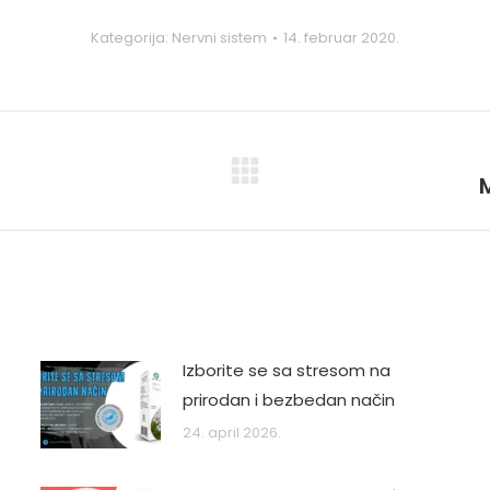
Kategorija:
Nervni sistem
14. februar 2020.
Next
post:
Izborite se sa stresom na
prirodan i bezbedan način
24. april 2026.