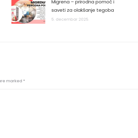
Migrena – prirodna pomoć i
saveti za olakšanje tegoba
5. decembar 2025.
s are marked
*