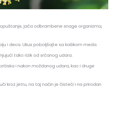
e i opuštanje, jača odbrambene snage organizma,
iju i deca. Ukus poboljšajte sa kašikom meda.
jujući tako rizik od srčanog udara.
 pritiska i nakon moždanog udara, kao i druge
i kroz jetru, na taj način je čisteći i na prirodan