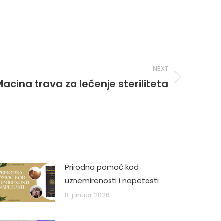
NEXT
Macina trava za lečenje steriliteta
Prirodna pomoć kod
uznemirenosti i napetosti
8. januar 2026.