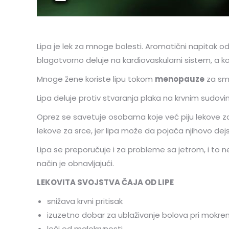
Lipa je lek za mnoge bolesti. Aromatični napitak 
blagotvorno deluje na kardiovaskularni sistem, a ko
Mnoge žene koriste lipu tokom
menopauze
za sma
Lipa deluje protiv stvaranja plaka na krvnim sudovi
Oprez se savetuje osobama koje već piju lekove za r
lekove za srce, jer lipa može da pojača njihovo dej
Lipa se preporučuje i za probleme sa jetrom, i to ne 
način je obnavljajući.
LEKOVITA SVOJSTVA ČAJA OD LIPE
snižava krvni pritisak
izuzetno dobar za ublaživanje bolova pri mokren
leči od malokrvnosti