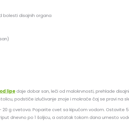
d bolesti disajnih organa
 san)
od lipe
daje dobar san, leči od malokrvnosti, prehlade disajni
tolicu, podstiče izlučivanje znoje i mokraće čaj se pravi na sl
10 – 20 g cvetova. Poparite cvet sa kipućom vodom. Ostavite 
e triput dnevno po 1 šoljicu, a ostatak tokom dana umesto vod