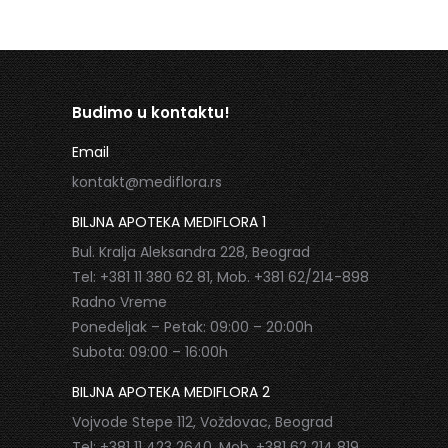
Budimo u kontaktu!
Email
kontakt@mediflora.rs
BILJNA APOTEKA MEDIFLORA 1
Bul. Kralja Aleksandra 228, Beograd
Tel: +381 11 380 62 81, Mob. +381 62/214-898
Radno Vreme
Ponedeljak – Petak: 09:00 – 20:00h
Subota: 09:00 – 16:00h
BILJNA APOTEKA MEDIFLORA 2
Vojvode Stepe 112, Voždovac, Beograd
Tel: +381 11 423 2640, Mob. +381 62 214 819