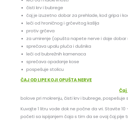
čisti krv i bubrege
čaj je izuzetno dobar za prehlade, kod gripa i ko
leči od hroničnog i grčevitog kašlja
protiv grčeva
za umirenje (opušta napete nerve i daje dobar
sprečava upalu pluća i dušnika
leči od bubrežnih kamenaca
sprečava opadanje kose
pospešuje stolicu
ČAJ OD LIPE KOJI OPUŠTA NERVE
Čaj 
bolove pri mokrenju, čisti krv i bubrege, pospešuje s
Kuvajte 1 litru vode dok ne počne da vri. Stavite 
početi sa ispijanjem čaja s tim da se ovaj čaj pij