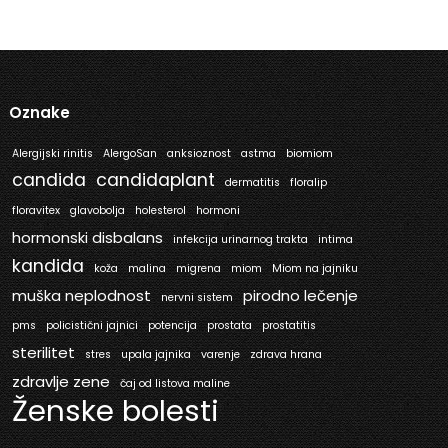
Oznake
Alergijski rinitis
AlergoSan
anksioznost
astma
biomiom
candida
candidaplant
dermatitis
floralip
floravitex
glavobolja
holesterol
hormoni
hormonski disbalans
infekcija urinarnog trakta
intima
kandida
koža
malina
migrena
miom
Miom na jajniku
muška neplodnost
pirodno lečenje
nervni sistem
pms
policistični jajnici
potencija
prostata
prostatitis
sterilitet
stres
upala jajnika
varenje
zdrava hrana
zdravlje zene
čaj od listova maline
Ženske bolesti