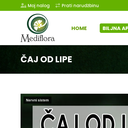
Moj nalog
Prati narudžbinu
HOME
BILJNA A
ČAJ OD LIPE
Nervni sistem