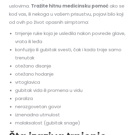
uslovima.
Tražite hitnu medicinsku pomoć
ako se
kod vas, ili nekoga u vašem prisustvu, pojavi bilo koji
od ovih po život opasnih simptoma:
trnjenje ruke koja je usledila nakon povrede glave,
vrata ili leđa
konfuzija ili gubitak svesti, čak i kada traje samo
trenutak
otežano disanje
otežano hodanje
vrtoglavica
gubitak vida ili promena u vidu
paraliza
nerazgovetan govor
iznenadna utrnulost
malaksalost (gubitak snage)