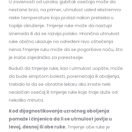
U zavisnosti od uzroka, gubitak osećaja može da
nestane brzo, na primer, utrnulost usled ekstremno
niske temperature koja prolazi nakon prelaska u
toplije okruženje. Trnjenje ruke može da nastupi
iznenada ili da se razvija polako. Hronična utrnulost
ruke obično ukazuje na određeni nivo oštećenja
nerva.Trnjenje ruku može da se pogoršava noću, što
je inače zajedničko za parestezije.
Budući da trnjenje ruke, kao i utrnulost uopšte, može
da bude simptom bolesti, poremećaja ili oboljenja,
trebalo bi da se obratite lekaru ako imate neki
neobičan osećaj ili trnjenje ruke koje traje duže od
nekoliko minuta.
Kod dijagnostikovanja uzročnog oboljenja
pomaže i činjenica da li se utrnulost javlja u
levoj, desnoj ili obe ruke.
Trnjenje obe ruke je