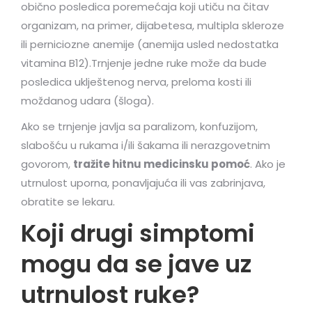
obično posledica poremećaja koji utiču na čitav
organizam, na primer, dijabetesa, multipla skleroze
ili perniciozne anemije (anemija usled nedostatka
vitamina B12).Trnjenje jedne ruke može da bude
posledica uklještenog nerva, preloma kosti ili
moždanog udara (šloga).
Ako se trnjenje javlja sa paralizom, konfuzijom,
slabošću u rukama i/ili šakama ili nerazgovetnim
govorom,
tražite hitnu medicinsku pomoć
. Ako je
utrnulost uporna, ponavljajuća ili vas zabrinjava,
obratite se lekaru.
Koji drugi simptomi
mogu da se jave uz
utrnulost ruke?