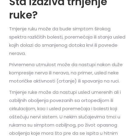
Šta izaziva trnjenje
ruke?
Trnjenje ruku može da bude simptom širokog
spektra različitih bolesti, poremećaja ili stanja usled
kojih dolazi do smanjenog dotoka krvi ili povrede
nerava.
Privremena utrnulost može da nastupi nakon duže
kompresije nerva ili nerava, na primer, usled neke
motoričke aktivnosti (crtanje) ili spavanja na ruci.
Trnjenje ruke može da nastupi usled umerenih ali i
ozbiljnih oboljenja povezanih sa ortopedijom ili
cirkulacijom, kao i usled poremećaja i bolesti koji
oštećuju nervi sistem. U nekim slučajevima trnci u
rukama su simptom ozbiljnog, po život opasnog
oboljenja koje mora što pre da se ispita u hitnim