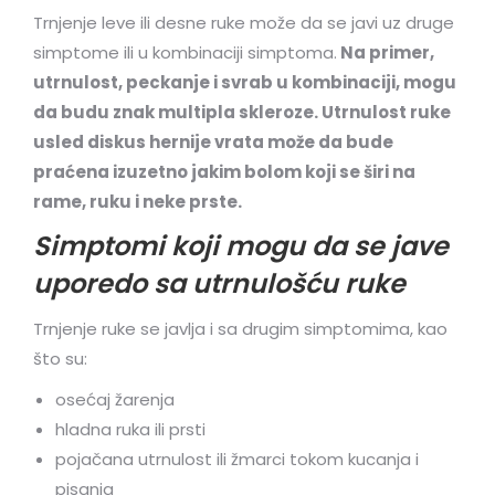
Trnjenje leve ili desne ruke može da se javi uz druge
simptome ili u kombinaciji simptoma.
Na primer,
utrnulost, peckanje i svrab u kombinaciji, mogu
da budu znak multipla skleroze. Utrnulost ruke
usled diskus hernije vrata može da bude
praćena izuzetno jakim bolom koji se širi na
rame, ruku i neke prste.
Simptomi koji mogu da se jave
uporedo sa utrnulošću ruke
Trnjenje ruke se javlja i sa drugim simptomima, kao
što su:
osećaj žarenja
hladna ruka ili prsti
pojačana utrnulost ili žmarci tokom kucanja i
pisanja