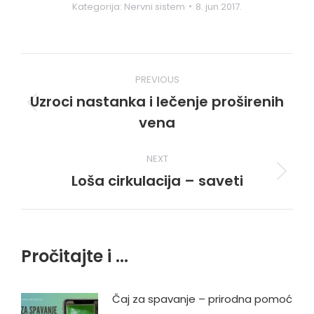
Kategorija:
Nervni sistem
8. jun 2017.
Post
PREVIOUS
navigation
Uzroci nastanka i lečenje proširenih
Previous
vena
post:
NEXT
Loša cirkulacija – saveti
Next
post:
Pročitajte i ...
Čaj za spavanje – prirodna pomoć