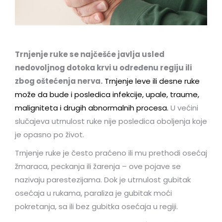
Trnjenje ruke se najčešće javlja usled
nedovoljnog dotoka krvi u određenu regiju ili
zbog oštećenja nerva.
Trnjenje leve ili desne ruke
može da bude i posledica infekcije, upale, traume,
maligniteta i drugih abnormalnih procesa.
U većini
slučajeva utrnulost ruke nije posledica oboljenja koje
je opasno po život.
Trnjenje ruke je često praćeno ili mu prethodi osećaj
žmaraca, peckanja ili žarenja – ove pojave se
nazivaju parestezijama. Dok je utrnulost gubitak
osećaja u rukama, paraliza je gubitak moći
pokretanja, sa ili bez gubitka osećaja u regiji.