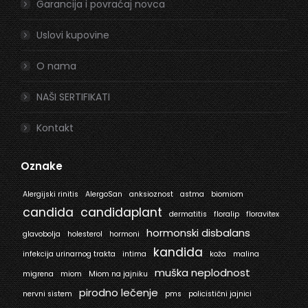
Garancija i povraćaj novca
Uslovi kupovine
O nama
NAŠI SERTIFIKATI
Kontakt
Oznake
Alergijski rinitis
AlergoSan
anksioznost
astma
biomiom
candida
candidaplant
dermatitis
floralip
floravitex
hormonski disbalans
glavobolja
holesterol
hormoni
kandida
infekcija urinarnog trakta
intima
koža
malina
muška neplodnost
migrena
miom
Miom na jajniku
pirodno lečenje
nervni sistem
pms
policistični jajnici