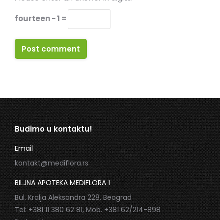
fourteen − 1 =
Post comment
Budimo u kontaktu!
Email
kontakt@mediflora.rs
BILJNA APOTEKA MEDIFLORA 1
Bul. Kralja Aleksandra 228, Beograd
Tel: +381 11 380 62 81, Mob. +381 62/214-898