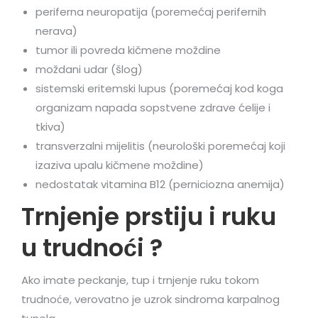
periferna neuropatija (poremećaj perifernih
nerava)
tumor ili povreda kičmene moždine
moždani udar (šlog)
sistemski eritemski lupus (poremećaj kod koga
organizam napada sopstvene zdrave ćelije i
tkiva)
transverzalni mijelitis (neurološki poremećaj koji
izaziva upalu kičmene moždine)
nedostatak vitamina B12 (perniciozna anemija)
Trnjenje prstiju i ruku
u trudnoći ?
Ako imate peckanje, tup i trnjenje ruku tokom
trudnoće, verovatno je uzrok sindroma karpalnog