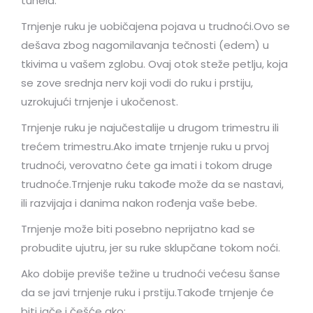
tunela.
Trnjenje ruku je uobičajena pojava u trudnoći.Ovo se
dešava zbog nagomilavanja tečnosti (edem) u
tkivima u vašem zglobu. Ovaj otok steže petlju, koja
se zove srednja nerv koji vodi do ruku i prstiju,
uzrokujući trnjenje i ukočenost.
Trnjenje ruku je najučestalije u drugom trimestru ili
trećem trimestru.Ako imate trnjenje ruku u prvoj
trudnoći, verovatno ćete ga imati i tokom druge
trudnoće.Trnjenje ruku takođe može da se nastavi,
ili razvijaja i danima nakon rođenja vaše bebe.
Trnjenje može biti posebno neprijatno kad se
probudite ujutru, jer su ruke sklupčane tokom noći.
Ako dobije previše težine u trudnoći većesu šanse
da se javi trnjenje ruku i prstiju.Takođe trnjenje će
biti jače i češće ako: