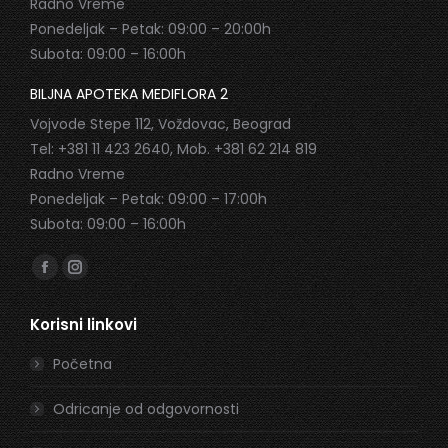
Radno Vreme
Ponedeljak – Petak: 09:00 – 20:00h
Subota: 09:00 – 16:00h
BILJNA APOTEKA MEDIFLORA 2
Vojvode Stepe 112, Voždovac, Beograd
Tel: +381 11 423 2640, Mob. +381 62 214 819
Radno Vreme
Ponedeljak – Petak: 09:00 – 17:00h
Subota: 09:00 – 16:00h
Find us on:
Facebook
Instagram
page
page
Korisni linkovi
opens
opens
in
in
Početna
new
new
window
window
Odricanje od odgovornosti