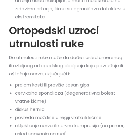
arterija usled nakupljanja masti i holesterola na
zidovima arterija, čime se ograničava dotok krvi u
ekstremitete
Ortopedski uzroci
utrnulosti ruke
Do utrnulosti ruke može da dođe i usled umerenog
ili ozbiljnog ortopedskog oboljenja koje povređuje ili
oštećuje nerve, uključujući i:
prelom kosti ili previše tesan gips
cervikalna spondiloza (degenerativna bolest
vratne kičme)
diskus hernija
povreda moždine u regiji vrata ili kičme
uklještenje nerva ili nervna kompresija (na primer,
usled spavanja na ruci)