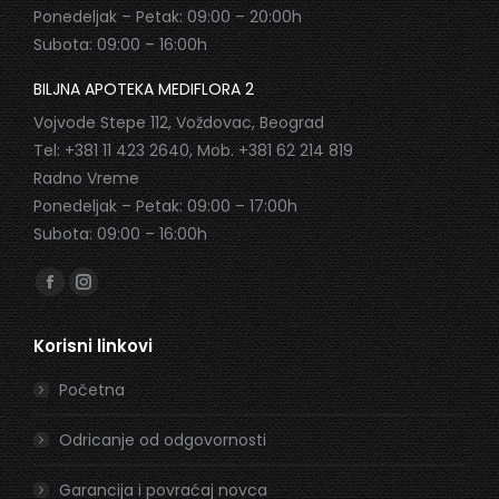
Ponedeljak – Petak: 09:00 – 20:00h
Subota: 09:00 – 16:00h
BILJNA APOTEKA MEDIFLORA 2
Vojvode Stepe 112, Voždovac, Beograd
Tel: +381 11 423 2640, Mob. +381 62 214 819
Radno Vreme
Ponedeljak – Petak: 09:00 – 17:00h
Subota: 09:00 – 16:00h
Find us on:
Facebook
Instagram
page
page
Korisni linkovi
opens
opens
in
in
Početna
new
new
window
window
Odricanje od odgovornosti
Garancija i povraćaj novca