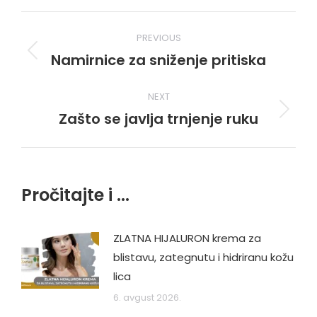
Post
PREVIOUS
navigation
Namirnice za sniženje pritiska
Previous
post:
NEXT
Zašto se javlja trnjenje ruku
Next
post:
Pročitajte i ...
ZLATNA HIJALURON krema za
blistavu, zategnutu i hidriranu kožu
lica
6. avgust 2026.