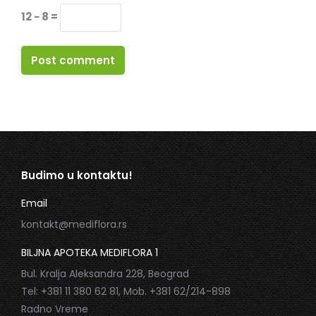
12 − 8 =
Post comment
Budimo u kontaktu!
Email
kontakt@mediflora.rs
BILJNA APOTEKA MEDIFLORA 1
Bul. Kralja Aleksandra 228, Beograd
Tel: +381 11 380 62 81, Mob. +381 62/214-898
Radno Vreme