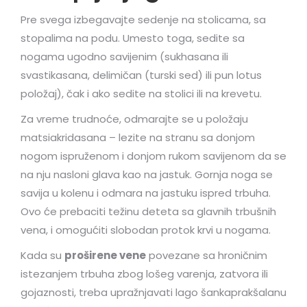
Pre svega izbegavajte sedenje na stolicama, sa
stopalima na podu. Umesto toga, sedite sa
nogama ugodno savijenim (sukhasana ili
svastikasana, delimičan (turski sed) ili pun lotus
položaj), čak i ako sedite na stolici ili na krevetu.
Za vreme trudnoće, odmarajte se u položaju
matsiakridasana – lezite na stranu sa donjom
nogom ispruženom i donjom rukom savijenom da se
na nju nasloni glava kao na jastuk. Gornja noga se
savija u kolenu i odmara na jastuku ispred trbuha.
Ovo će prebaciti težinu deteta sa glavnih trbušnih
vena, i omogućiti slobodan protok krvi u nogama.
Kada su
proširene vene
povezane sa hroničnim
istezanjem trbuha zbog lošeg varenja, zatvora ili
gojaznosti, treba upražnjavati lago šankaprakšalanu