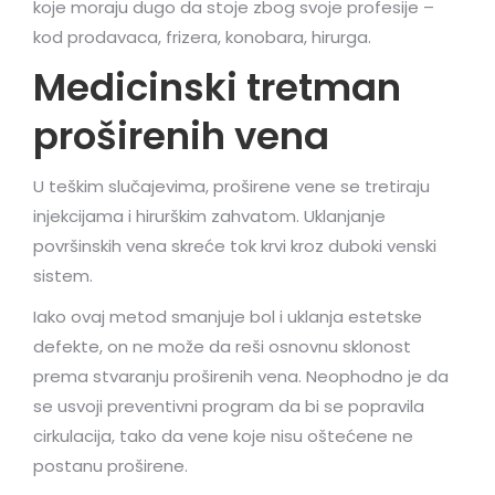
koje moraju dugo da stoje zbog svoje profesije –
kod prodavaca, frizera, konobara, hirurga.
Medicinski tretman
proširenih vena
U teškim slučajevima, proširene vene se tretiraju
injekcijama i hirurškim zahvatom. Uklanjanje
površinskih vena skreće tok krvi kroz duboki venski
sistem.
Iako ovaj metod smanjuje bol i uklanja estetske
defekte, on ne može da reši osnovnu sklonost
prema stvaranju proširenih vena. Neophodno je da
se usvoji preventivni program da bi se popravila
cirkulacija, tako da vene koje nisu oštećene ne
postanu proširene.