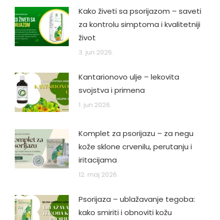
Kako živeti sa psorijazom – saveti
za kontrolu simptoma i kvalitetniji
život
3. jun 2026.
Kantarionovo ulje – lekovita
svojstva i primena
1. jun 2026.
Komplet za psorijazu – za negu
kože sklone crvenilu, perutanju i
iritacijama
12. maj 2026.
Psorijaza – ublažavanje tegoba:
kako smiriti i obnoviti kožu