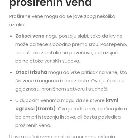
proširenih vena
Proširene vene mogu da se jave zbog nekoliko
uzroka:
Zalisci vena
nogu postaju slabi, tako da krv ne
može da teče slobodno prema srcu. Postepeno,
oblast oko zalistaka se povećava, pokazujući
bolne otoke venskih sudova.
Otoci trbuha
mogu da vrše pritisak na vene, što
širi vene u nogama i slabi zaliske. Ovo je često u
gojaznosti, hroničnom zatvoru i trudnoći.
U dubokim venama mogu da se stvore
krvni
ugrušci (tromb)
. Ovo je ređi uzrok, praćen jakim
bolom pri istezanju listova, ali česta posledica
proširenih vena.
U svim slučajevima, postoji umor nogu pri kraju