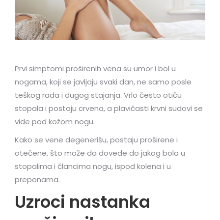
Prvi simptomi proširenih vena su umor i bol u
nogama, koji se javljaju svaki dan, ne samo posle
teškog rada i dugog stajanja. Vrlo često otiču
stopala i postaju crvena, a plavičasti krvni sudovi se
vide pod kožom nogu.
Kako se vene degenerišu, postaju proširene i
otečene, što može da dovede do jakog bola u
stopalima i člancima nogu, ispod kolena i u
preponama.
Uzroci nastanka