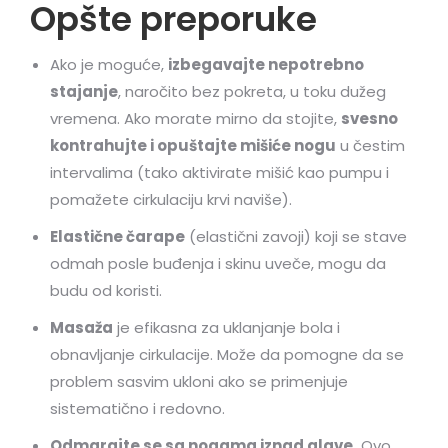
Opšte preporuke
Ako je moguće,
izbegavajte nepotrebno
stajanje
, naročito bez pokreta, u toku dužeg
vremena. Ako morate mirno da stojite,
svesno
kontrahujte i opuštajte mišiće nogu
u čestim
intervalima (tako aktivirate mišić kao pumpu i
pomažete cirkulaciju krvi naviše).
Elastične čarape
(elastični zavoji) koji se stave
odmah posle buđenja i skinu uveče, mogu da
budu od koristi.
Masaža
je efikasna za uklanjanje bola i
obnavljanje cirkulacije. Može da pomogne da se
problem sasvim ukloni ako se primenjuje
sistematično i redovno.
Odmarajte se sa nogama iznad glave.
Ovo