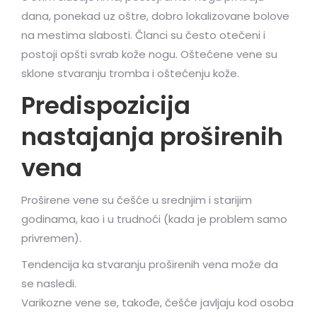
dana, ponekad uz oštre, dobro lokalizovane bolove
na mestima slabosti. Članci su često otečeni i
postoji opšti svrab kože nogu. Oštećene vene su
sklone stvaranju tromba i oštećenju kože.
Predispozicija
nastajanja proširenih
vena
Proširene vene su češće u srednjim i starijim
godinama, kao i u trudnoći (kada je problem samo
privremen).
Tendencija ka stvaranju proširenih vena može da
se nasledi.
Varikozne vene se, takođe, češće javljaju kod osoba