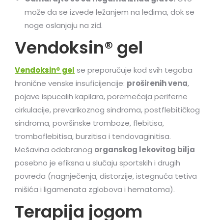
može da se izvede ležanjem na leđima, dok se
noge oslanjaju na zid.
Vendoksin® gel
Vendoksin® gel
se preporučuje kod svih tegoba
hronične venske insuficijencije:
proširenih vena
,
pojave ispucalih kapilara, poremećaja periferne
cirkulacije, prevarikoznog sindroma, postflebitičkog
sindroma, površinske tromboze, flebitisa,
tromboflebitisa, burzitisa i tendovaginitisa.
Mešavina odabranog
organskog lekovitog bilja
posebno je efiksna u slučaju sportskih i drugih
povreda (nagnječenja, distorzije, istegnuća tetiva
mišića i ligamenata zglobova i hematoma).
Terapija jogom