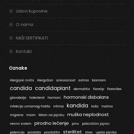
Uslovi kupovine
O nama
NAŠI SERTIFIKATI
Kontakt
Oznake
Alergijski rinitis
AlergoSan
anksioznost
astma
biomiom
candida
candidaplant
dermatitis
floralip
floravitex
hormonski disbalans
glavobolja
holesterol
hormoni
kandida
infekcija urinarnog trakta
intima
koža
malina
muška neplodnost
migrena
miom
Miom na jajniku
pirodno lečenje
nervni sistem
pms
policistični jajnici
sterilitet
potencija
prostata
prostatitis
stres
upala jajnika