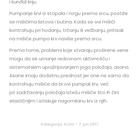
i kunđal kriju.
Pumpanje krvi iz stopala i nogu prema srcu, postiže
se mišićima listova i butina. Kada se ovi mišići
kontrahuju pri hodanju, trčanju ili vežbanju, pritisak
na mišiće pumpa krv naviše prema srcu.
Prema tome, problemi koje stvaraju proširene vene
mogu da se umanje redovnom aktivnošću i
sistematskim upražnjavanjem joga položaja, asana.
Asane imaju dodatnu prednost jer one ne samo da
kontrahuju mišiće da bi ovi pumpali krv, već
pri zadržavanju položaja istežu mišiće što ih čini
elastičnijim i istiskuje nagomilanu krv iz njih.
Kategorija:
Koža
7. jun 2017.