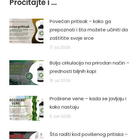
Pročitajte i ...
Povećan pritisak – kako ga
prepoznati i šta možete učiniti da
zaštitite svoje srce
17. jul 2026.
Bolja cirkulacija na prirodan način –
prednosti biljnih kapi
15. jul 2026.
Proširene vene – kada se javljaju i
kako nastaju
5. jun 2026.
Šta raditi kod povišenog pritiska –