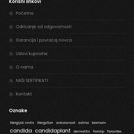
Korisni linkovi
opens
opens
in
in
Početna
new
new
window
window
Odricanje od odgovornosti
Garancija i povraćaj novca
Uslovi kupovine
O nama
NAŠI SERTIFIKATI
Kontakt
Oznake
Alergijski rinitis
AlergoSan
anksioznost
astma
biomiom
candida
candidaplant
dermatitis
floralip
floravitex