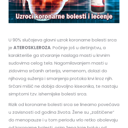
U 90% slučajeva glavni uzrok koronarne bolesti srca
je
ATEROSKLEROZA
. Počinje još u detinjstvu, a
karakteriše ga stvaranje naslaga masti u krvnim
sudovima celog tela. Nagomilavanjem masti u
zidovima srčanih arterija, vremenom, dolazi do
njihovog suženja i smanjenja protoka krvi kroz njih.
Srčani mišić ne dobija dovoljno kiseonika, te nastaju
simptomi tzv. ishemijske bolesti srca.
Rizik od koronarne bolesti srca se linearno povećava
u zavisnosti od godina života. Žene su „zaštićene“
do menopauze i u tom periodu vrlo retko obolevaju
od koronarne bolesti, osim žena koje boluju od