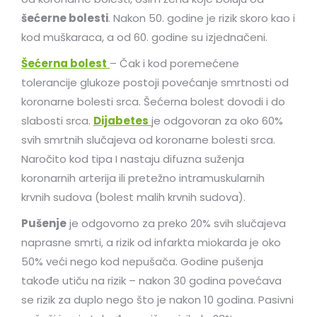
šećerne bolesti
. Nakon 50. godine je rizik skoro kao i
kod muškaraca, a od 60. godine su izjednačeni.
Šećerna bolest
– Čak i kod poremećene
tolerancije glukoze postoji povećanje smrtnosti od
koronarne bolesti srca. Šećerna bolest dovodi i do
slabosti srca.
Dijabetes
je odgovoran za oko 60%
svih smrtnih slučajeva od koronarne bolesti srca.
Naročito kod tipa I nastaju difuzna suženja
koronarnih arterija ili pretežno intramuskularnih
krvnih sudova (bolest malih krvnih sudova).
Pušenje
je odgovorno za preko 20% svih slučajeva
naprasne smrti, a rizik od infarkta miokarda je oko
50% veći nego kod nepušača. Godine pušenja
takođe utiču na rizik – nakon 30 godina povećava
se rizik za duplo nego što je nakon 10 godina. Pasivni