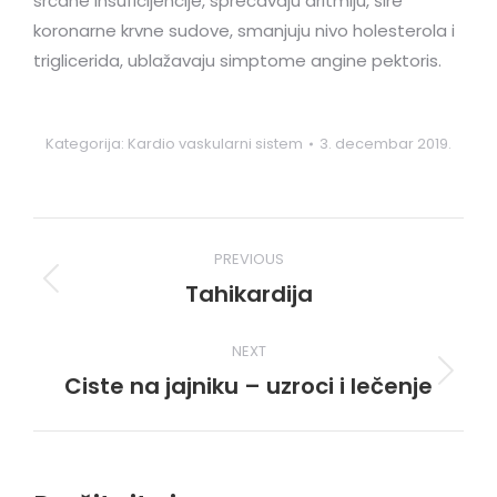
srčane insuficijencije, sprečavaju aritmiju, šire
koronarne krvne sudove, smanjuju nivo holesterola i
triglicerida, ublažavaju simptome angine pektoris.
Kategorija:
Kardio vaskularni sistem
3. decembar 2019.
Post
PREVIOUS
navigation
Tahikardija
Previous
post:
NEXT
Ciste na jajniku – uzroci i lečenje
Next
post: