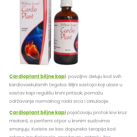
Cardioplant biljne kapi
povoljno deluju kod svih
kardiovaskularnih tegoba. Biljni sastojci koji ulaze u
sastav kapi regulišu krvni pritisak, pomažu
održavanje normalnog rada srca i cirkulacije.
Cardioplant biljne kapi
pojačavaju protok krvi kroz
miokard, a periferni otpor u krvnim sudovima
smanjuju. Koriste se kao dopunska terapija kod