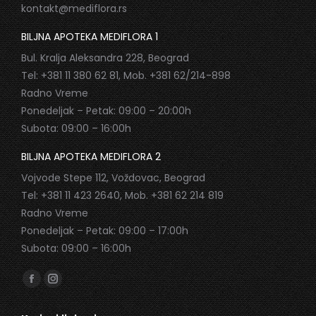
kontakt@mediflora.rs
BILJNA APOTEKA MEDIFLORA 1
Bul. Kralja Aleksandra 228, Beograd
Tel: +381 11 380 62 81, Mob. +381 62/214-898
Radno Vreme
Ponedeljak – Petak: 09:00 – 20:00h
Subota: 09:00 – 16:00h
BILJNA APOTEKA MEDIFLORA 2
Vojvode Stepe 112, Voždovac, Beograd
Tel: +381 11 423 2640, Mob. +381 62 214 819
Radno Vreme
Ponedeljak – Petak: 09:00 – 17:00h
Subota: 09:00 – 16:00h
Find us on:
Facebook
Instagram
page
page