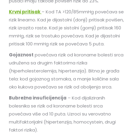
pušači imaju takođe povišen rizik do 23%.
Krvni pritisak
– Kod TA >120/85mmHg povećava se
rizik linearno. Kad je dijastolni (donji) pritisak povišen,
rizik izrazito raste. Kad je sistolni (gornji) pritisak 160
mmHg, rizik se trostuko povećava. Kad je dijastolni
pritisak 100 mmHg rizik se povećava 5 puta.
Gojaznost
povećava rizik od koronarne bolesti srca
udružena sa drugim faktorima rizika
(hiperholesterolemija, hipertenzija). Bitna je građa
tela: kod gojaznog stomaka, a manje količine sala
oko kukova povećava se rizik od oboljenja srca.
Bubrežna insuficijencija
– Kod dijaliziranih
bolesnika se rizik od koronarne bolesti srca
povećava više od 10 puta. Uzroci su verovatno
multifaktorijalni (hipertenzija, homocystein, drugi
faktori rizika).