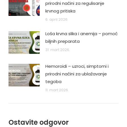
prirodni načini za regulisanje
krvnog pritiska
6. april 2026.
Loša krvna slika i anemija – pomoć
biljnih preparata
31. mart 2026.
Hemoroidi – uzroci, simptomi i
prirodni načini za ublažavanje
tegoba
11. mart 2026.
Ostavite odgovor