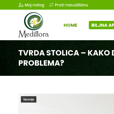
Moj nalog
Prati narudžbinu
HOME
BILJNA A
TVRDA STOLICA – KAKO 
PROBLEMA?
Varenje