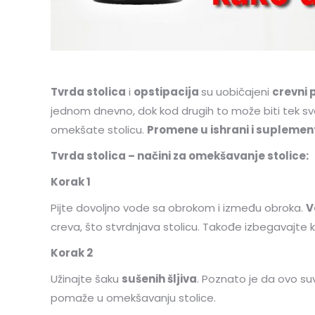
Tvrda stolica
i
opstipacija
su uobičajeni
crevni 
jednom dnevno, dok kod drugih to može biti tek svaki
omekšate stolicu.
Promene u ishrani i suplement
Tvrda stolica – načini za omekšavanje stolice:
Korak 1
Pijte dovoljno vode sa obrokom i između obroka.
V
creva, što stvrdnjava stolicu. Takođe izbegavajte 
Korak 2
Užinajte šaku
sušenih šljiva
. Poznato je da ovo su
pomaže u omekšavanju stolice.