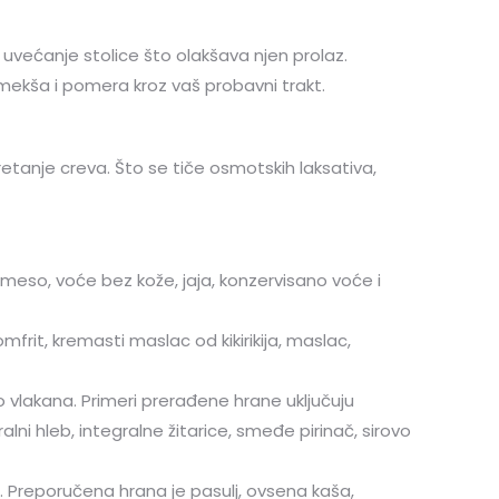
u uvećanje stolice što olakšava njen prolaz.
omekša i pomera kroz vaš probavni trakt.
kretanje creva. Što se tiče osmotskih laksativa,
e, meso, voće bez kože, jaja, konzervisano voće i
rit, kremasti maslac od kikirikija, maslac,
lo vlakana. Primeri prerađene hrane uključuju
ni hleb, integralne žitarice, smeđe pirinač, sirovo
 Preporučena hrana je pasulj, ovsena kaša,