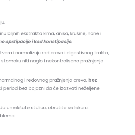
ju.
u biljnih ekstrakta kima, anisa, krušine, nane i
ne opstipacije i kod konstipacije.
tvora i normalizuju rad creva i digestivnog trakta,
 stomaku niti naglo i nekontrolisano pražnjenje
 normalnog i redovnog pražnjenja creva,
bez
i period bez bojazni da će izazvati neželjene
da omekšate stolicu, obratite se lekaru.
oblema.