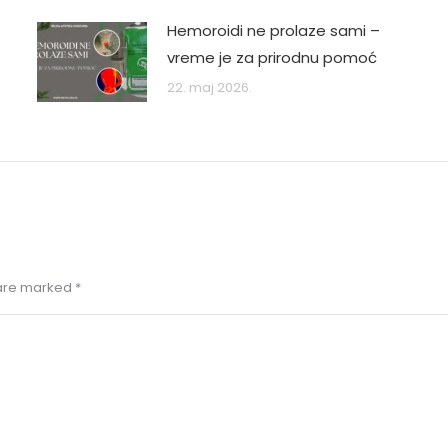
Hemoroidi ne prolaze sami –
vreme je za prirodnu pomoć
22. maj 2026.
s are marked
*