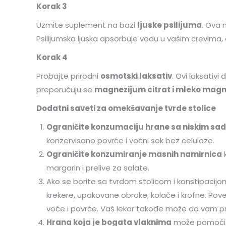
Korak 3
Uzmite suplement na bazi
ljuske psilijuma
. Ova 
Psilijumska ljuska apsorbuje vodu u vašim crevima,
Korak 4
Probajte prirodni
osmotski laksativ
. Ovi laksativi
preporučuju se
magnezijum citrat i mleko mag
Dodatni saveti za omekšavanje tvrde stolice
Ograničite konzumaciju hrane sa niskim sa
konzervisano povrće i voćni sok bez celuloze.
Ograničite konzumiranje masnih namirnica
k
margarin i prelive za salate.
Ako se borite sa tvrdom stolicom i konstipacijo
krekere, upakovane obroke, kolače i krofne. Pove
voće i povrće. Vaš lekar takođe može da vam 
Hrana koja je bogata vlaknima
može pomoći d