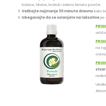
bobice, tikvice, brokoli i zeleno lisnato povrće.
Vežbajte najmanje 30 minuta dnevno
kako bi
Izbegavajte da se oslanjate na laksative
jer
PROHE
artič
PROHE
na taj
creva
PROH
stvar
reakci
Ukoli
Abnor