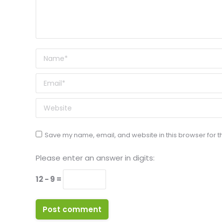
Name *
Email *
Website
Save my name, email, and website in this browser for t
Please enter an answer in digits:
12 − 9 =
Post comment