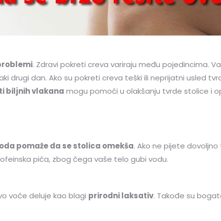
problemi
. Zdravi pokreti creva variraju među pojedincima. V
 drugi dan. Ako su pokreti creva teški ili neprijatni usled tv
i biljnih vlakana
mogu pomoći u olakšanju tvrde stolice i op
oda pomaže da se stolica omekša
. Ako ne pijete dovoljno
kofeinska pića, zbog čega vaše telo gubi vodu.
vo voće deluje kao blagi
prirodni laksativ
. Takođe su bogate 