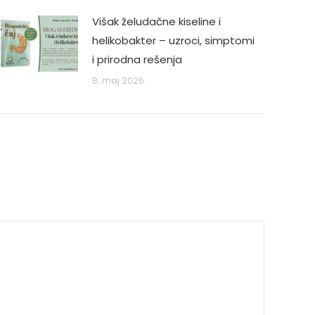
Višak želudačne kiseline i
helikobakter – uzroci, simptomi
i prirodna rešenja
8. maj 2026.