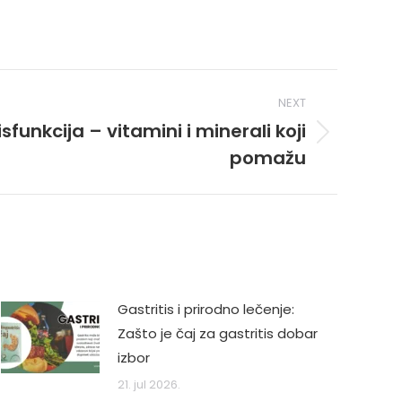
NEXT
isfunkcija – vitamini i minerali koji
pomažu
Gastritis i prirodno lečenje:
Zašto je čaj za gastritis dobar
izbor
21. jul 2026.