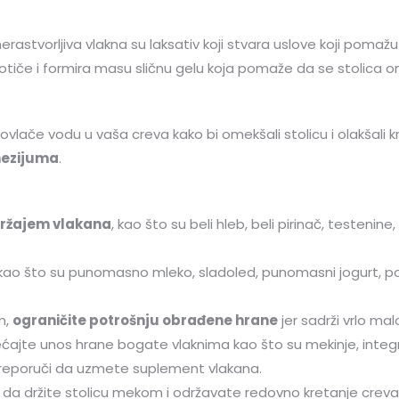
nerastvorljiva vlakna su laksativ koji stvara uslove koji pomaž
 otiče i formira masu sličnu gelu koja pomaže da se stolica 
 dovlače vodu u vaša creva kako bi omekšali stolicu i olakšali 
nezijuma
.
držajem vlakana
, kao što su beli hleb, beli pirinač, testenin
ao što su punomasno mleko, sladoled, punomasni jogurt, pomf
m,
ograničite potrošnju obrađene hrane
jer sadrži vrlo ma
ćajte unos hrane bogate vlaknima kao što su mekinje, integral
preporuči da uzmete suplement vlakana.
a držite stolicu mekom i održavate redovno kretanje creva.