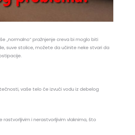
aše „normalno“ pražnjenje creva bi moglo biti
rde, suve stolice, možete da učinite neke stvari da
stipacije.
 tečnosti, vaše telo će izvući vodu iz debelog
rastvorljivim i nerastvorljivim vlaknima, što