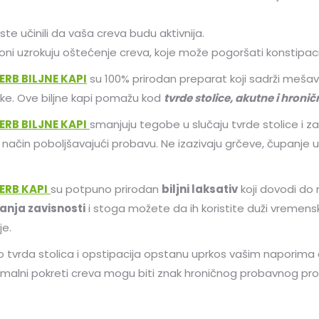
ste učinili da vaša creva budu aktivnija.
 oni uzrokuju oštećenje creva, koje može pogoršati konstipaci
RB BILJNE KAPI
su 100% prirodan preparat koji sadrži mešavin
oke. Ove biljne kapi pomažu kod
tvrde stolice, akutne i hronič
RB BILJNE KAPI
smanjuju tegobe u slučaju tvrde stolice i za
 način poboljšavajući probavu. Ne izazivaju grčeve, čupanje u
.
ERB KAPI
su potpuno prirodan
biljni laksativ
koji dovodi do
anja zavisnosti
i stoga možete da ih koristite duži vremensk
je.
ko tvrda stolica i opstipacija opstanu uprkos vašim naporima 
malni pokreti creva mogu biti znak hroničnog probavnog pr