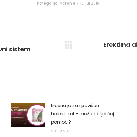
Kategorija:
Varenje
18. jul 2018.
Erektilna d
ivni sistem
Next
post:
Masna jetra i povišen
holesterol – može li biljni čaj
pomoći?
23. jul 2026.