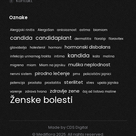
Kontakt
Oznake
Alergijski rinitis
AlergoSan
anksioznost
astma
biomiom
candida
candidaplant
dermatitis
floralip
floravitex
hormonski disbalans
glavobolja
holesterol
hormoni
kandida
infekcija urinarnog trakta
intima
koža
malina
muška neplodnost
migrena
miom
Miom na jajniku
pirodno lečenje
nervni sistem
pms
policistični jajnici
sterilitet
potencija
prostata
prostatitis
stres
upala jajnika
zdravlje zene
varenje
zdrava hrana
čaj od listova maline
Ženske bolesti
Made by CDS Digital
© Mediflora 2025. All rights reserved.