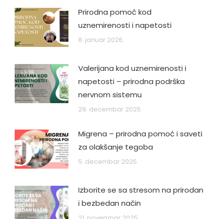
Prirodna pomoć kod
uznemirenosti i napetosti
8. januar 2026.
Valerijana kod uznemirenosti i
napetosti – prirodna podrška
nervnom sistemu
29. decembar 2025.
Migrena – prirodna pomoć i saveti
za olakšanje tegoba
5. decembar 2025.
Izborite se sa stresom na prirodan
i bezbedan način
21. novembar 2025.