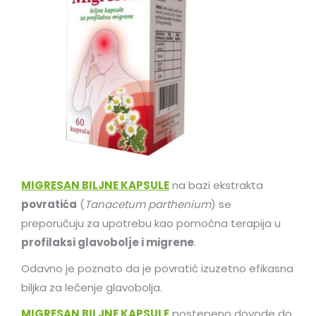
MIGRESAN BILJNE KAPSULE
na bazi ekstrakta
povratića
(
Tanacetum parthenium
) se
preporučuju za upotrebu kao pomoćna terapija u
profilaksi glavobolje i migrene
.
Odavno je poznato da je povratić izuzetno efikasna
biljka za lečenje glavobolja.
MIGRESAN BILJNE KAPSULE
postepeno dovode do