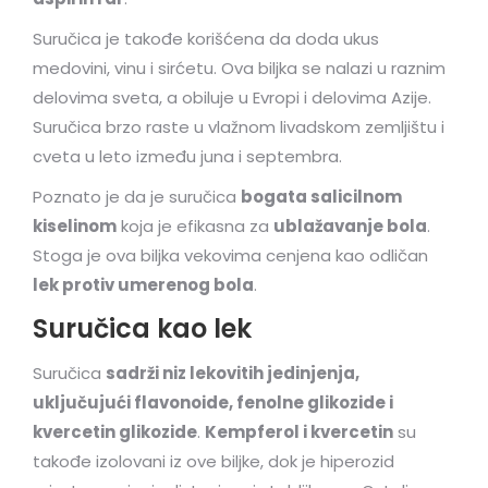
Suručica je takođe korišćena da doda ukus
medovini, vinu i sirćetu. Ova biljka se nalazi u raznim
delovima sveta, a obiluje u Evropi i delovima Azije.
Suručica brzo raste u vlažnom livadskom zemljištu i
cveta u leto između juna i septembra.
Poznato je da je suručica
bogata salicilnom
kiselinom
koja je efikasna za
ublažavanje bola
.
Stoga je ova biljka vekovima cenjena kao odličan
lek protiv umerenog bola
.
Suručica kao lek
Suručica
sadrži niz lekovitih jedinjenja,
uključujući flavonoide, fenolne glikozide i
kvercetin glikozide
.
Kempferol i kvercetin
su
takođe izolovani iz ove biljke, dok je hiperozid