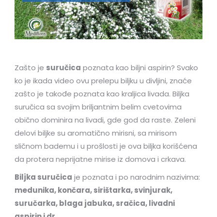
Zašto je
suručica
poznata kao biljni aspirin? Svako
ko je ikada video ovu prelepu biljku u divljini, znaće
zašto je takođe poznata kao kraljica livada. Biljka
suručica sa svojim briljantnim belim cvetovima
obično dominira na livadi, gde god da raste. Zeleni
delovi biljke su aromatično mirisni, sa mirisom
sličnom bademu i u prošlosti je ova biljka korišćena
da protera neprijatne mirise iz domova i crkava.
Biljka suručica
je poznata i po narodnim nazivima:
medunika, končara, sirištarka, svinjurak,
suručarka, blaga jabuka, sračica, livadni
aspirin i dr
.