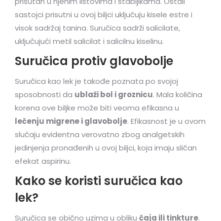
prisutan u njenim listovima i stabljikama. Ostali
sastojci prisutni u ovoj biljci uključuju kisele estre i
visok sadržaj tanina. Suručica sadrži salicilate,
uključujući metil salicilat i salicilnu kiselinu.
Suručica protiv glavobolje
Suručica kao lek je takođe poznata po svojoj
sposobnosti da
ublaži bol i groznicu
. Mala količina
korena ove biljke može biti veoma efikasna u
lečenju migrene i glavobolje
. Efikasnost je u ovom
slučaju evidentna verovatno zbog analgetskih
jedinjenja pronađenih u ovoj biljci, koja imaju sličan
efekat aspirinu.
Kako se koristi suručica kao
lek?
Suručica se obično uzima u obliku
čaja ili tinkture
.