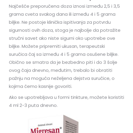
Najčešće preporučena doza iznosi između 2,5 i 3,5
grama cveta svakog dana ili između 4 i 5 grama
biljke. Ne postoje klinička ispitivanja za potvrdu
sigurnosti ovih doza, stoga je najbolje da potražite
stručni savet ako niste sigurni oko upotrebe ove
biljke. Možete pripremiti ukusan, terapeutski
suručica čaj sa između 4 i 5 grama osušene biljke.
Obično se smatra da je bezbedno piti i do 3 šolje
ovog čaja dnevno, međutim, trebalo bi obratiti
pažnju na moguća neželjena dejstva suručice, o
kojima ćemo kasnije govoriti.
Ako se upotrebljava u formi tinkture, možete koristiti
4 ml 2-3 puta dnevno.