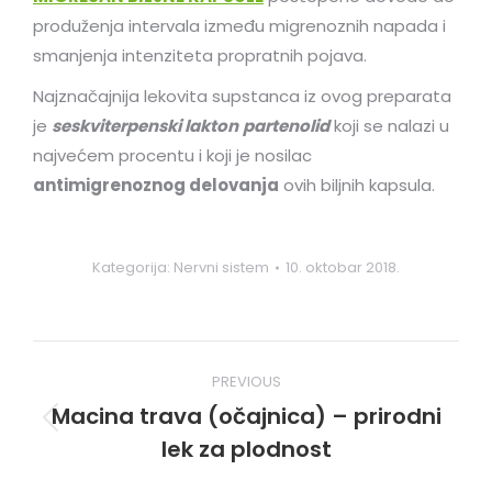
produženja intervala između migrenoznih napada i
smanjenja intenziteta propratnih pojava.
Najznačajnija lekovita supstanca iz ovog preparata
je
seskviterpenski lakton
partenolid
koji se nalazi u
najvećem procentu i koji je nosilac
antimigrenoznog delovanja
ovih biljnih kapsula.
Kategorija:
Nervni sistem
10. oktobar 2018.
Post
PREVIOUS
navigation
Macina trava (očajnica) – prirodni
Previous
lek za plodnost
post: