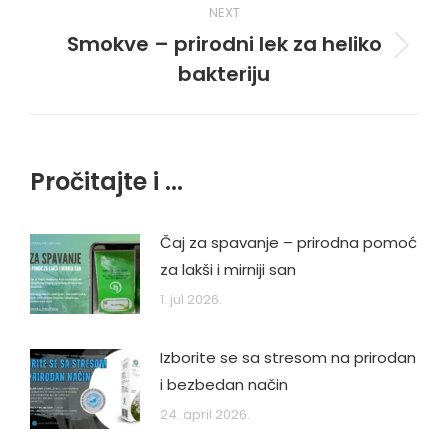
NEXT
Smokve – prirodni lek za heliko
Next
bakteriju
post:
Pročitajte i ...
Čaj za spavanje – prirodna pomoć
za lakši i mirniji san
1. jul 2026.
Izborite se sa stresom na prirodan
i bezbedan način
24. april 2026.