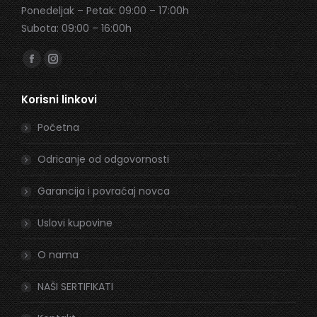
Ponedeljak – Petak: 09:00 – 17:00h
Subota: 09:00 – 16:00h
Find us on:
Facebook
Instagram
page
page
Korisni linkovi
opens
opens
in
in
Početna
new
new
window
window
Odricanje od odgovornosti
Garancija i povraćaj novca
Uslovi kupovine
O nama
NAŠI SERTIFIKATI