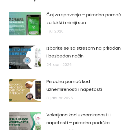
Čaj za spavanje – prirodna pomoć
za lakši i mirniji san
1. jul 2026.
Izborite se sa stresom na prirodan
i bezbedan način
24. april 2026.
Prirodna pomoć kod
uznemirenosti i napetosti
8. januar 2026.
Valerijana kod uznemirenosti i
napetosti – prirodna podrška