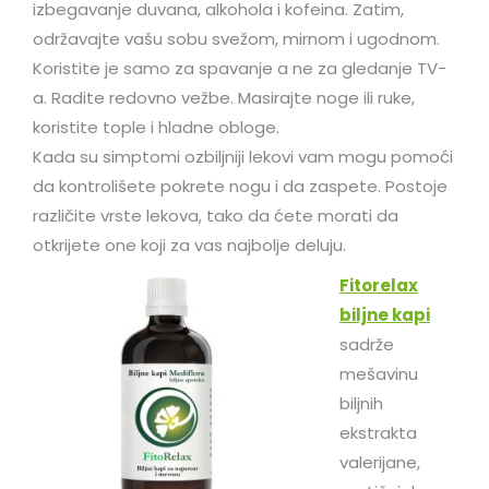
izbegavanje duvana, alkohola i kofeina. Zatim,
održavajte vašu sobu svežom, mirnom i ugodnom.
Koristite je samo za spavanje a ne za gledanje TV-
a. Radite redovno vežbe. Masirajte noge ili ruke,
koristite tople i hladne obloge.
Kada su simptomi ozbiljniji lekovi vam mogu pomoći
da kontrolišete pokrete nogu i da zaspete. Postoje
različite vrste lekova, tako da ćete morati da
otkrijete one koji za vas najbolje deluju.
Fitorelax
biljne kapi
sadrže
mešavinu
biljnih
ekstrakta
valerijane,