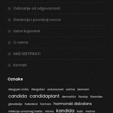
new
new
window
window
Odricanje od odgovornosti
Garancija i povraćaj novca
Uslovi kupovine
O nama
NAŠI SERTIFIKATI
Kontakt
Oznake
Alergijski rinitis
AlergoSan
anksioznost
astma
biomiom
candida
candidaplant
dermatitis
floralip
floravitex
hormonski disbalans
glavobolja
holesterol
hormoni
kandida
infekcija urinarnog trakta
intima
koža
malina