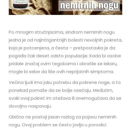
Po mnogim stručnjacima, sindrom nemirnih nogu
jedna je od najintrigantnijih bolesti nevoljnih pokreta,
koja je potcenjena, a česta – pretpostavka je da
pogađa čak deset odsto populacije. Kada bi osobe
pridale značaj ovim tegobama i obratile se lekaru,
mogle bi sebe da liše ovih neprijatnih simptoma.
Većina ljudi ima jaku potrebu da pokrene noge, a to
ponekad pomaže da se bolje osećaju. Međutim,
svaki ovaj pokret im otežava ili onemogućava da se
dovoljno naspavaju.
Obično ne postoji jasan razlog za pojavu nemirnih
nogu. Ovaj problem se često javlja u porodici.