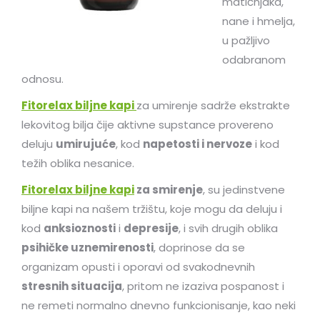
matičnjaka,
nane i hmelja,
u pažljivo
odabranom
odnosu.
Fitorelax biljne kapi
za umirenje sadrže ekstrakte
lekovitog bilja čije aktivne supstance provereno
deluju
umirujuće
, kod
napetosti i nervoze
i kod
težih oblika nesanice.
Fitorelax biljne kapi
za smirenje
, su jedinstvene
biljne kapi na našem tržištu, koje mogu da deluju i
kod
anksioznosti
i
depresije
, i svih drugih oblika
psihičke uznemirenosti
, doprinose da se
organizam opusti i oporavi od svakodnevnih
stresnih situacija
, pritom ne izaziva pospanost i
ne remeti normalno dnevno funkcionisanje, kao neki