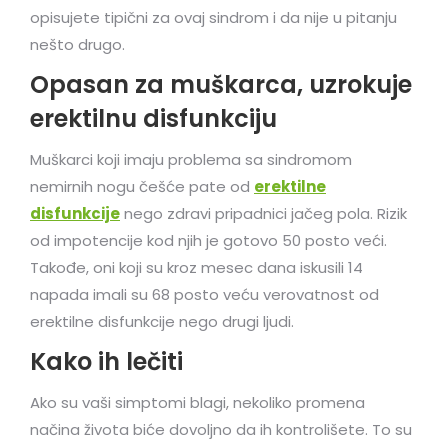
opisujete tipični za ovaj sindrom i da nije u pitanju
nešto drugo.
Opasan za muškarca, uzrokuje
erektilnu disfunkciju
Muškarci koji imaju problema sa sindromom
nemirnih nogu češće pate od
erektilne
disfunkcije
nego zdravi pripadnici jačeg pola. Rizik
od impotencije kod njih je gotovo 50 posto veći.
Takođe, oni koji su kroz mesec dana iskusili 14
napada imali su 68 posto veću verovatnost od
erektilne disfunkcije nego drugi ljudi.
Kako ih lečiti
Ako su vaši simptomi blagi, nekoliko promena
načina života biće dovoljno da ih kontrolišete. To su