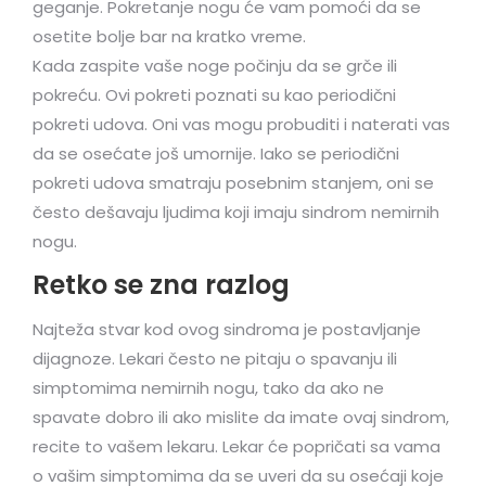
geganje. Pokretanje nogu će vam pomoći da se
osetite bolje bar na kratko vreme.
Kada zaspite vaše noge počinju da se grče ili
pokreću. Ovi pokreti poznati su kao periodični
pokreti udova. Oni vas mogu probuditi i naterati vas
da se osećate još umornije. Iako se periodični
pokreti udova smatraju posebnim stanjem, oni se
često dešavaju ljudima koji imaju sindrom nemirnih
nogu.
Retko se zna razlog
Najteža stvar kod ovog sindroma je postavljanje
dijagnoze. Lekari često ne pitaju o spavanju ili
simptomima nemirnih nogu, tako da ako ne
spavate dobro ili ako mislite da imate ovaj sindrom,
recite to vašem lekaru. Lekar će popričati sa vama
o vašim simptomima da se uveri da su osećaji koje