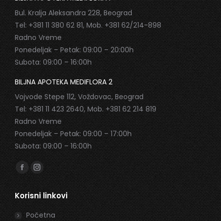
Bul. Kralja Aleksandra 228, Beograd
Tel: +381 11 380 62 81, Mob. +381 62/214-898
Radno Vreme
Ponedeljak – Petak: 09:00 – 20:00h
Subota: 09:00 – 16:00h
BILJNA APOTEKA MEDIFLORA 2
Vojvode Stepe 112, Voždovac, Beograd
Tel: +381 11 423 2640, Mob. +381 62 214 819
Radno Vreme
Ponedeljak – Petak: 09:00 – 17:00h
Subota: 09:00 – 16:00h
Find us on:
Facebook
Instagram
page
page
Korisni linkovi
opens
opens
in
in
Početna