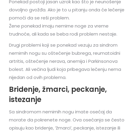
Ponekad postoji jasan uzrok kao što je neunošenje
dovoljno gvožđa. Ako je to u pitanju onda će lečenje
pomoći da se reši problem.
Žene ponekad imaju nemirne noge za vreme
trudnoće, ali kada se beba rodi problem nestaje.
Drugi problemi koji se ponekad vezuju za sindrom
nemirnih nogu su oštećenje bubrega, reumatoidni
artritis, oštećenje nerava, anemija i Parkinsonova
bolest. Ali većina ljudi koja pribegava lečenju nema
nijedan od ovih problema.
Bridenje, žmarci, peckanje,
istezanje
Sa sindromom nemirnih nogu imate osećaj da
morate da pokrenete noge. Ova osećanja se često
opisuju kao bridenje, ’žmarci’, peckanje, istezanje ili