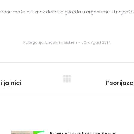
ranu može biti znak deficita gvožđa u organizmu. U najčešće 
Kategorija:
Endokrini sistem
30. avgust 2017.
 jajnici
Psorijaz
Next
post:
Poremećaj rada štitne žlezde