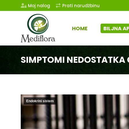
Moj nalog
Prati narudžbinu
HOME
BILJNA A
SIMPTOMI NEDOSTATKA
Endokrini sistem