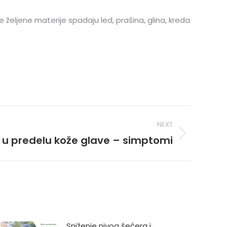
željene materije spadaju led, prašina, glina, kreda
NEXT
a u predelu kože glave – simptomi
Sniženje nivoa šećera i