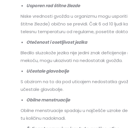
Usporen rad štitne žlezde
Niske vrednosti gvožđa u organizmu mogu usporiti f
štitne žlezde) obično se previdi. Čak 6 od 10 ljudi 
telesnu temperaturu od regularne, posetite dokto
Otečenost i osetljivost jezika
Bledilo sluzokože jezika nije jedini znak deficijenci
mekoću, mogu ukazivati na nedostatak gvožđa.
Učestale glavobolje
S obzirom na to da pod uticajem nedostatka gvožđa
učestale glavobolje.
Obilne menstruacije
Obilne menstruacije spadaju u najčešće uzroke def
tu količinu nadoknadi.