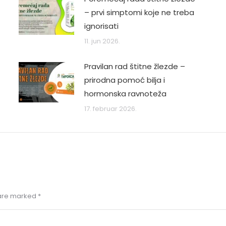
– prvi simptomi koje ne treba
ignorisati
11. jun 2026.
Pravilan rad štitne žlezde –
prirodna pomoć bilja i
hormonska ravnoteža
17. februar 2026.
s are marked
*