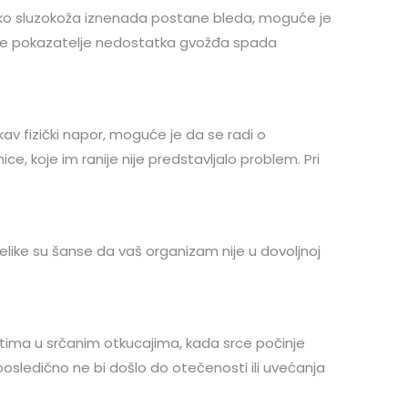
liko sluzokoža iznenada postane bleda, moguće je
ije pokazatelje nedostatka gvožđa spada
av fizički napor, moguće je da se radi o
 koje im ranije nije predstavljalo problem. Pri
 velike su šanse da vaš organizam nije u dovoljnoj
ostima u srčanim otkucajima, kada srce počinje
posledično ne bi došlo do otečenosti ili uvećanja