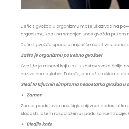
Deficit gvožđa u organizmu može ukazivati na po
organizmu, kao i na smanjen unos gvožđa putem n
Deficit gvožđa spada u najčešće nutritivne deficite
Zašto je organizmu potrebno gvožđe?
Gvožđe je mineral koji ulazi u sastav svake ćelije o
naziva hemoglobin. Takođe, pomaže mišićima da kori
Sledi 10 ključnih simptoma nedostatka gvožđa u 
Zamor
Zamor predstavlja najočigledniji znak nedostatka g
slabosti, lošem raspoloženju i padu koncentracije,
Bledilo kože