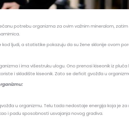
većanu potrebu organizma za ovim važnim mineralom, zatim
amirnica.
 kod ljudi, a statistike pokazuju da su žene sklonije ovom p
rganizma i ima višestruku ulogu. Ono prenosi kiseonik iz pluća k
ste i skladište kiseonik. Zato se deficit gvožđa u organizmu
organizmu:
vožđa u organizmu. Telu tada nedostaje energija koja je za nj
 kao i padu sposobnosti usvajanja novog gradiva.