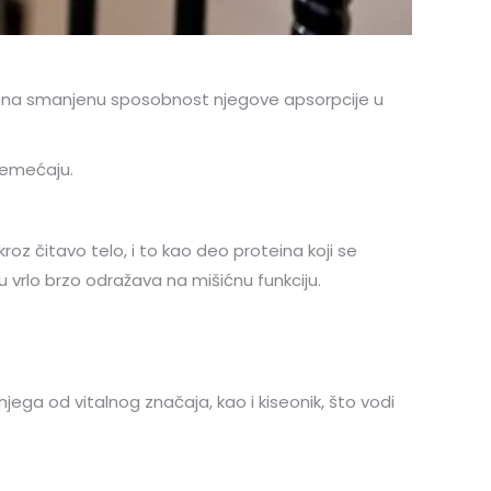
 na smanjenu sposobnost njegove apsorpcije u
oremećaju.
roz čitavo telo, i to kao deo proteina koji se
 vrlo brzo odražava na mišićnu funkciju.
ega od vitalnog značaja, kao i kiseonik, što vodi