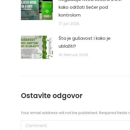
kako održati šećer pod
kontrolom
17. jun 2026.
Šta je gušavost i kako je
ublažiti?
19. februar 2026.
Ostavite odgovor
Your email address will not be published. Required field
Comment