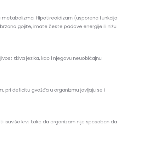
inu metabolizma. Hipotireoidizam (usporena funkcija
 ubrzano gojite, imate česte padove energije ili nižu
ljivost tkiva jezika, kao i njegovu neuobičajnu
pri deficitu gvožđa u organizmu javljaju se i
 isuviše krvi, tako da organizam nije sposoban da