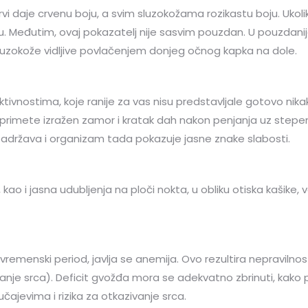
i daje crvenu boju, a svim sluzokožama rozikastu boju. Uko
. Međutim, ovaj pokazatelj nije sasvim pouzdan. U pouzdan
o sluzokože vidljive povlačenjem donjeg očnog kapka na dole.
ivnostima, koje ranije za vas nisu predstavljale gotovo nikak
mete izražen zamor i kratak dah nakon penjanja uz stepenice,
zadržava i organizam tada pokazuje jasne znake slabosti.
, kao i jasna udubljenja na ploči nokta, u obliku otiska kašike,
 vremenski period, javlja se anemija. Ovo rezultira nepraviln
anje srca). Deficit gvožđa mora se adekvatno zbrinuti, kako 
ajevima i rizika za otkazivanje srca.