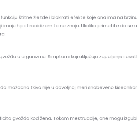
unkciju štitne žlezde i blokirati efekte koje ona ima na brz
koji imaju hipotireoidizam to ne znaju. Ukoliko primetite da se
ra.
je gvožđa u organizmu. Simptomi koji uključuju zapaljenje i oset
 moždano tkivo nije u dovoljnoj meri snabeveno kiseonikom, 
icita gvožđa kod žena. Tokom mestruacije, one mogu izgubiti