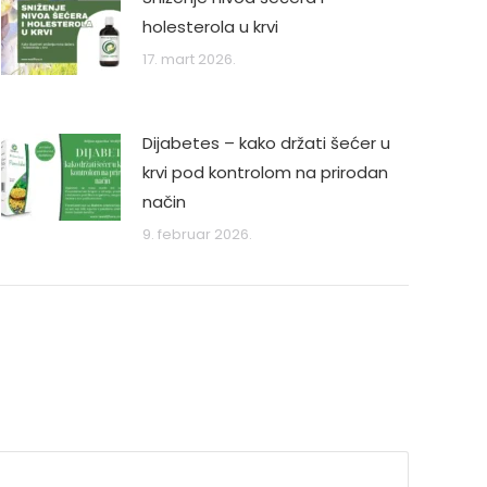
holesterola u krvi
17. mart 2026.
Dijabetes – kako držati šećer u
krvi pod kontrolom na prirodan
način
9. februar 2026.