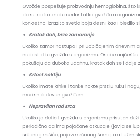
Gvožđe pospešuje proizvodnju hemoglobina, što krv
da se radi o znaku nedostatka gvožđa u organizmu
konkretno, izrazito svetla boja desni, kao i bledil
Kratak dah, brzo zamaranje
Ukoliko zamor nastupa i pri uobičajenim dnevnim akt
nedostatku gvožđa u organizmu. Osobe najčešće pri
pokušaju da duboko udahnu, kratak dah se i dalje 
Krtost noktiju
Ukoliko imate krhke i tanke nokte prstiju ruku i nogu
meri snabdeven gvožđem.
Nepravilan rad srca
Ukoliko je deficit gvožđa u organizmu prisutan duži
periodično da ima pojačane otkucaje (javlja se lup
srčanog mišića, pojave srčanog šuma, a u težim sluč