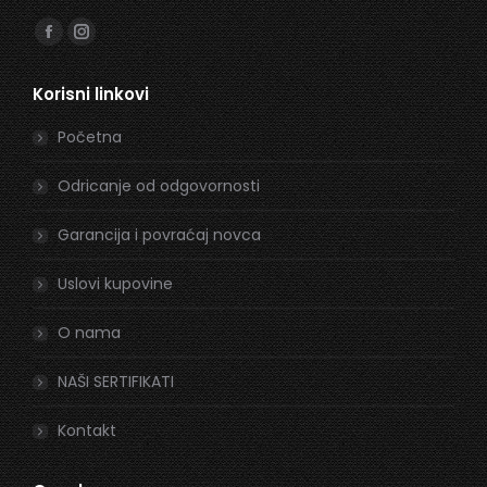
Find us on:
Facebook
Instagram
page
page
Korisni linkovi
opens
opens
in
in
Početna
new
new
window
window
Odricanje od odgovornosti
Garancija i povraćaj novca
Uslovi kupovine
O nama
NAŠI SERTIFIKATI
Kontakt