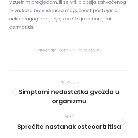
vizuelnim pregledom, ili se vrši biopsija zahvaćenog
tkiva, kako bi se isključila mogućnost postojanja
neko drugog oboljenja, kao što je seborejični
dermatitis.
Kategorija:
Koža
31. avgust 2017.
Post
PREVIOUS
navigation
Simptomi nedostatka gvožđa u
Previous
organizmu
post:
NEXT
Sprečite nastanak osteoartritisa
Next
post: