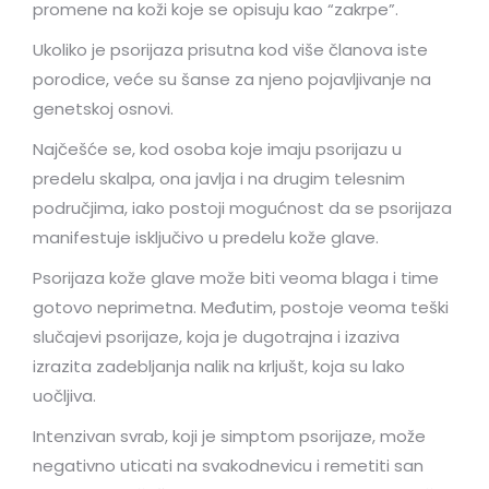
promene na koži koje se opisuju kao “zakrpe”.
Ukoliko je psorijaza prisutna kod više članova iste
porodice, veće su šanse za njeno pojavljivanje na
genetskoj osnovi.
Najčešće se, kod osoba koje imaju psorijazu u
predelu skalpa, ona javlja i na drugim telesnim
područjima, iako postoji mogućnost da se psorijaza
manifestuje isključivo u predelu kože glave.
Psorijaza kože glave može biti veoma blaga i time
gotovo neprimetna. Međutim, postoje veoma teški
slučajevi psorijaze, koja je dugotrajna i izaziva
izrazita zadebljanja nalik na krljušt, koja su lako
uočljiva.
Intenzivan svrab, koji je simptom psorijaze, može
negativno uticati na svakodnevicu i remetiti san