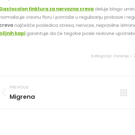
Gastocolon tinktura za nervozna creva
deluje blago umir
normalizuje crevnu floru i pomaže u regulisanju probave i reg
creva
najčešće posledica stresa, nervoze, nepravilne ishrane
biljnih kapi
garantuje da će tegobe posle redovne upotrebe b
Kategorija:
Varenje
PREVIOUS
Migrena
Previous
post: