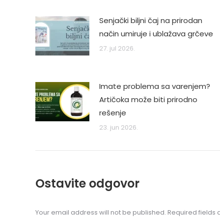
Senjački biljni čaj na prirodan
način umiruje i ublažava grčeve
27. jul 2026.
Imate problema sa varenjem?
Artičoka može biti prirodno
rešenje
23. jun 2026.
Ostavite odgovor
Your email address will not be published. Required field