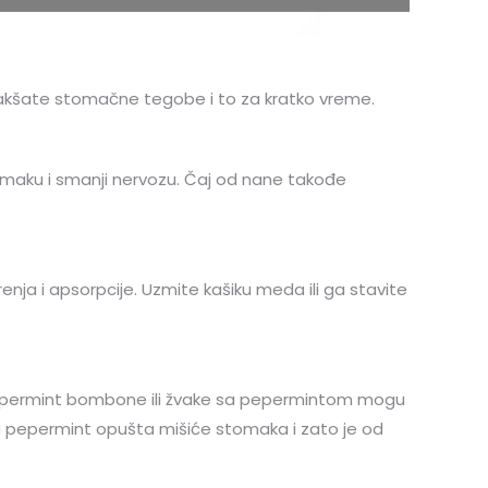
olakšate stomačne tegobe i to za kratko vreme.
tomaku i smanji nervozu. Čaj od nane takođe
enja i apsorpcije. Uzmite kašiku meda ili ga stavite
e pepermint bombone ili žvake sa pepermintom mogu
u pepermint opušta mišiće stomaka i zato je od