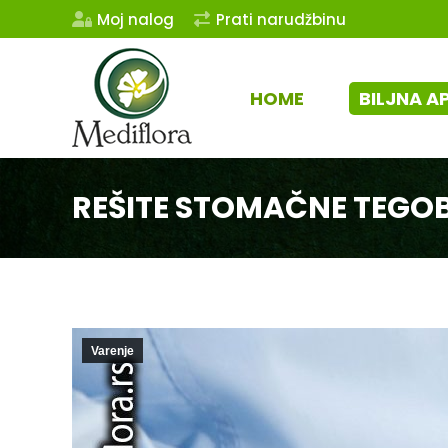
Moj nalog
Prati narudžbinu
HOME
BILJNA A
REŠITE STOMAČNE TEGO
Varenje