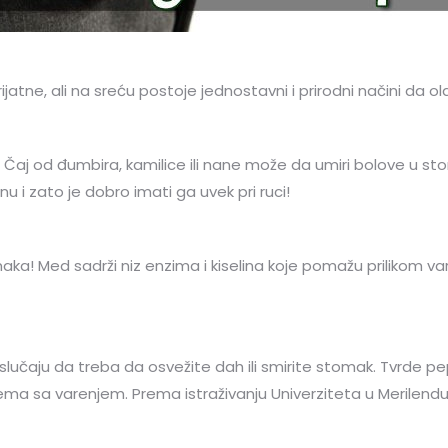
tne, ali na sreću postoje jednostavni i prirodni načini da 
. Čaj od đumbira, kamilice ili nane može da umiri bolove u s
i zato je dobro imati ga uvek pri ruci!
aka! Med sadrži niz enzima i kiselina koje pomažu prilikom var
 slučaju da treba da osvežite dah ili smirite stomak. Tvrd
ma sa varenjem. Prema istraživanju Univerziteta u Merilend