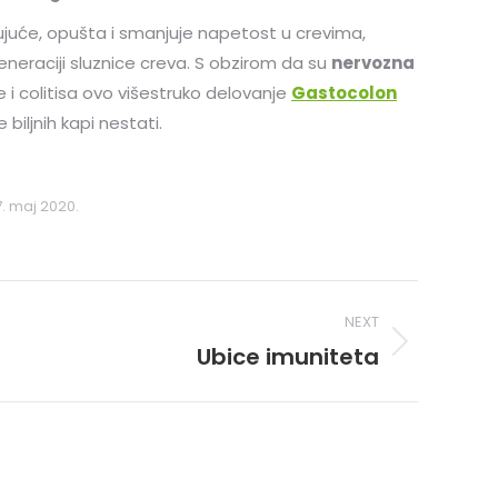
ujuće, opušta i smanjuje napetost u crevima,
eneraciji sluznice creva. S obzirom da su
nervozna
 i colitisa ovo višestruko delovanje
Gastocolon
iljnih kapi nestati.
7. maj 2020.
NEXT
Ubice imuniteta
Next
post: