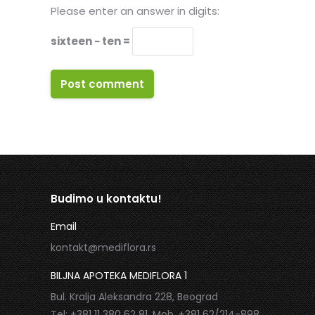
Please enter an answer in digits:
sixteen − ten =
Post comment
Budimo u kontaktu!
Email
kontakt@mediflora.rs
BILJNA APOTEKA MEDIFLORA 1
Bul. Kralja Aleksandra 228, Beograd
Tel: +381 11 380 62 81, Mob. +381 62/214-898