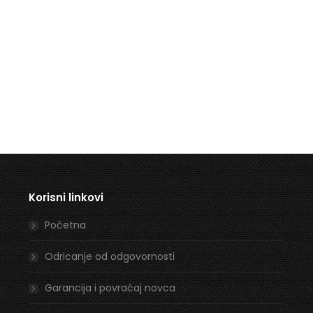
Korisni linkovi
Početna
Odricanje od odgovornosti
Garancija i povraćaj novca