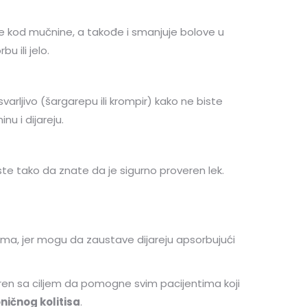
e kod mučnine, a takođe i smanjuje bolove u
 ili jelo.
arljivo (šargarepu ili krompir) kako ne biste
nu i dijareju.
te tako da znate da je sigurno proveren lek.
lema, jer mogu da zaustave dijareju apsorbujući
tvoren sa ciljem da pomogne svim pacijentima koji
ničnog kolitisa
.