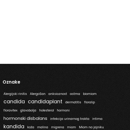
Oznake
Alergijski rinitis
AlergoSan
anksioznost
astma
biomiom
candida
candidaplant
dermatitis
floralip
floravitex
glavobolja
holesterol
hormoni
hormonski disbalans
infekcija urinarnog trakta
intima
kandida
koža
malina
migrena
miom
Miom na jajniku