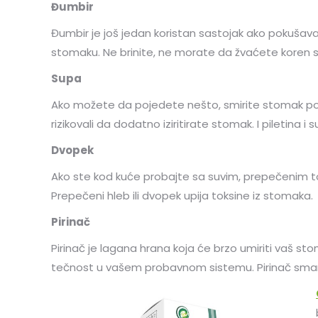
Đumbir
Đumbir je još jedan koristan sastojak ako pokuša
stomaku. Ne brinite, ne morate da žvaćete koren sve
Supa
Ako možete da pojedete nešto, smirite stomak pomoću
rizikovali da dodatno iziritirate stomak. I piletina i
Dvopek
Ako ste kod kuće probajte sa suvim, prepečenim tos
Prepečeni hleb ili dvopek upija toksine iz stomaka.
Pirinač
Pirinač je lagana hrana koja će brzo umiriti vaš st
tečnost u vašem probavnom sistemu. Pirinač sman