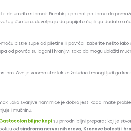
vate da umirite stomak. Đumbir je poznat po tome da pomaž
žeg đumbira, dovoljno je da popijete čaj ili ga dodate u čorbu
 bistre supe od piletine ili povrća. Izaberite nešto lako sv
 supa od povrća su lagani i hranljivi, tako da mogu ublažiti mučni
tom. Ovo je veoma star lek za želudac i mnogi ljudi ga koris
omak. Lako svarljive namirnice je dobro jesti kada imate prob
juje i mučninu.
Gastocolon biljne kapi
su prirodni biljni preparat koji je s
boluju od
sindroma nervoznih creva
,
Kronove bolesti
i
hro