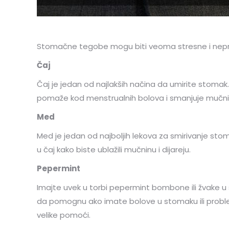
Stomačne tegobe mogu biti veoma stresne i neprija
Čaj
Čaj je jedan od najlakših načina da umirite stomak
pomaže kod menstrualnih bolova i smanjuje mučninu 
Med
Med je jedan od najboljih lekova za smirivanje stom
u čaj kako biste ublažili mučninu i dijareju.
Pepermint
Imajte uvek u torbi pepermint bombone ili žvake u
da pomognu ako imate bolove u stomaku ili proble
velike pomoći.