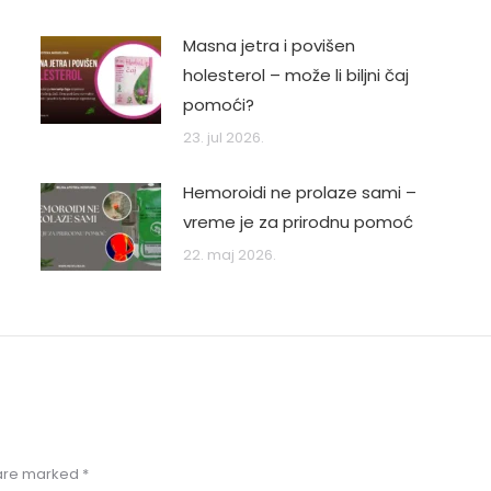
Masna jetra i povišen
holesterol – može li biljni čaj
pomoći?
23. jul 2026.
Hemoroidi ne prolaze sami –
vreme je za prirodnu pomoć
22. maj 2026.
s are marked
*