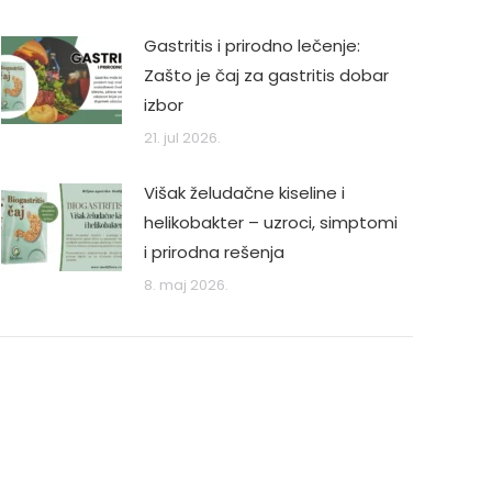
Gastritis i prirodno lečenje:
Zašto je čaj za gastritis dobar
izbor
21. jul 2026.
Višak želudačne kiseline i
helikobakter – uzroci, simptomi
i prirodna rešenja
8. maj 2026.