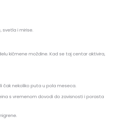
svetla i mirise.
elu kičmene moždine. Kad se taj centar aktivira,
ili čak nekoliko puta u pola meseca.
eina s vremenom dovodi do zavisnosti i porasta
migrene.