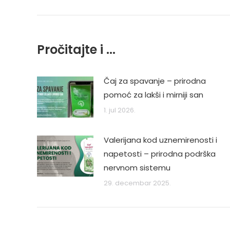
post:
Pročitajte i ...
Čaj za spavanje – prirodna
pomoć za lakši i mirniji san
1. jul 2026.
Valerijana kod uznemirenosti i
napetosti – prirodna podrška
nervnom sistemu
29. decembar 2025.