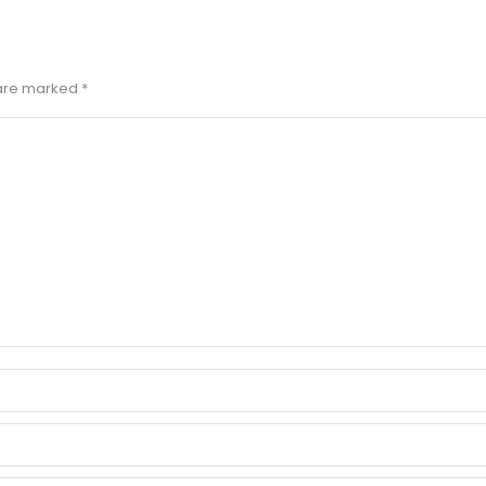
s are marked
*