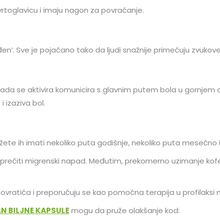
vrtoglavicu i imaju nagon za povraćanje.
. Sve je pojačano tako da ljudi snažnije primećuju zvukove, 
kada se aktivira komunicira s glavnim putem bola u gornjem d
 izaziva bol.
žete ih imati nekoliko puta godišnje, nekoliko puta mesečno 
sprečiti migrenski napad. Međutim, prekomerno uzimanje kof
povratića i preporučuju se kao pomoćna terapija u profilaksi 
N BILJNE KAPSULE
mogu da pruže olakšanje kod: