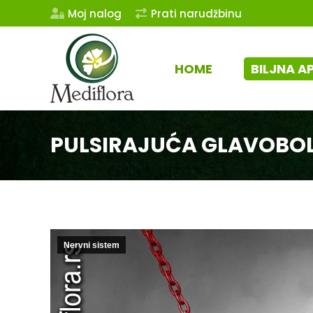
Moj nalog
Prati narudžbinu
HOME
BILJNA A
PULSIRAJUĆA GLAVOBO
Nervni sistem