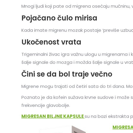
Mnogi ljudi koji pate od migrena osećaju mučninu, 
Pojačano čulo mirisa
Kada imate migrenu mozak postaje ‘previše uzbuđen’
Ukočenost vrata
Trigeminalni živac igra važnu ulogu u migrenama i 
šalje signale do mozga i možda šalje signale u vrat i
Čini se da bol traje večno
Migrene mogu trajati od četiri sata do tri dana. Mo
Poznato je da kofein sužava krvne sudove i može 
frekvencije glavobolje.
MIGRESAN BILJNE KAPSULE
su na bazi ekstrakta 
MIGRESA