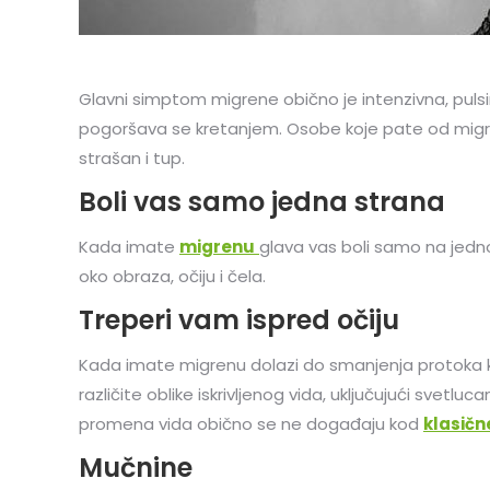
Glavni simptom migrene obično je intenzivna, pulsir
pogoršava se kretanjem. Osobe koje pate od migrena
strašan i tup.
Boli vas samo jedna strana
Kada imate
migrenu
glava vas boli samo na jedno
oko obraza, očiju i čela.
Treperi vam ispred očiju
Kada imate migrenu dolazi do smanjenja protoka krv
različite oblike iskrivljenog vida, uključujući svetluc
promena vida obično se ne događaju kod
klasičn
Mučnine