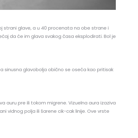
oj strani glave, a u 40 procenata na obe strane i
ćaj da će im glava svakog časa eksplodirati. Bol je
, a sinusna glavobolja obično se oseća kao pritisak
a auru pre ili tokom migrene. Vizuelna aura izaziva
ani vidnog polja ili šarene cik-cak linije. Ove vrste