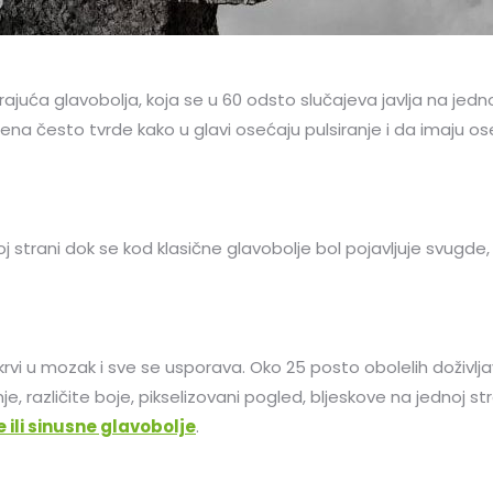
ajuća glavobolja, koja se u 60 odsto slučajeva javlja na jedn
 često tvrde kako u glavi osećaju pulsiranje i da imaju ose
j strani dok se kod klasične glavobolje bol pojavljuje svugde
i u mozak i sve se usporava. Oko 25 posto obolelih doživljav
anje, različite boje, pikselizovani pogled, bljeskove na jednoj str
e ili sinusne glavobolje
.