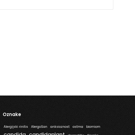
Oznake
Alergijski rinitis
AlergoSan
anksioznost
astma
biomiom
candida
candidaplant