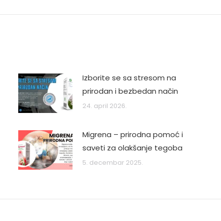
post:
Izborite se sa stresom na
prirodan i bezbedan način
24. april 2026.
Migrena – prirodna pomoć i
saveti za olakšanje tegoba
5. decembar 2025.