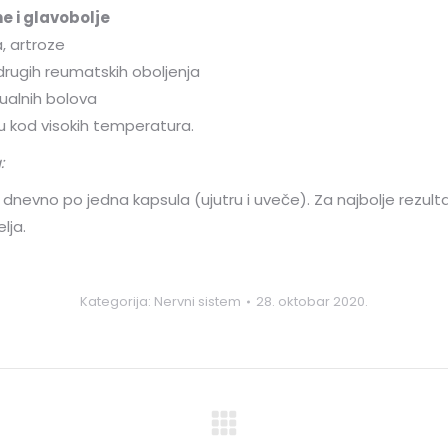
e i glavobolje
a, artroze
 drugih reumatskih oboljenja
ualnih bolova
 kod visokih temperatura.
:
dnevno po jedna kapsula (ujutru i uveče). Za najbolje rezult
lja.
Kategorija:
Nervni sistem
28. oktobar 2020.
Next