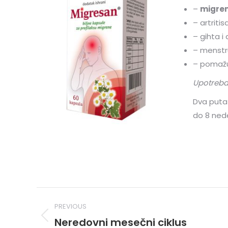
–
migren
– artritis
– gihta i
– menstr
– pomažu
Upotreba
Dva puta 
do 8 nede
Post
PREVIOUS
navigation
Neredovni mesečni ciklus
Previous