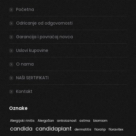
in
in
Početna
new
new
window
window
Odricanje od odgovornosti
Garancija i povraćaj novca
Uslovi kupovine
O nama
NAŠI SERTIFIKATI
Kontakt
Oznake
Alergijski rinitis
AlergoSan
anksioznost
astma
biomiom
candida
candidaplant
dermatitis
floralip
floravitex