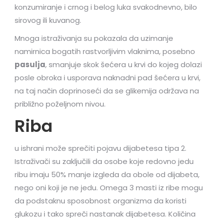
konzumiranje i crnog i belog luka svakodnevno, bilo
sirovog ili kuvanog.
Mnoga istraživanja su pokazala da uzimanje
namirnica bogatih rastvorljivim vlaknima, posebno
pasulja
, smanjuje skok šećera u krvi do kojeg dolazi
posle obroka i usporava naknadni pad šećera u krvi,
na taj način doprinoseći da se glikemija održava na
približno poželjnom nivou.
Riba
u ishrani može sprečiti pojavu dijabetesa tipa 2.
Istraživači su zaključili da osobe koje redovno jedu
ribu imaju 50% manje izgleda da obole od dijabeta,
nego oni koji je ne jedu. Omega 3 masti iz ribe mogu
da podstaknu sposobnost organizma da koristi
glukozu i tako spreči nastanak dijabetesa. Količina