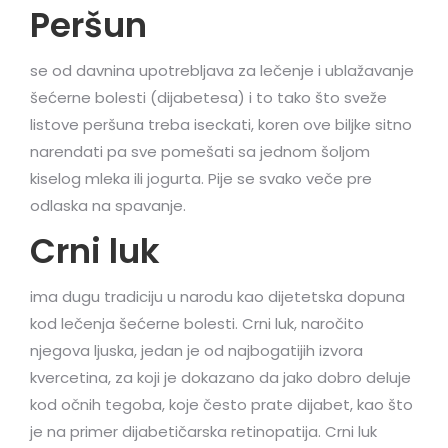
Peršun
se od davnina upotrebljava za lečenje i ublažavanje
šećerne bolesti (dijabetesa) i to tako što sveže
listove peršuna treba iseckati, koren ove biljke sitno
narendati pa sve pomešati sa jednom šoljom
kiselog mleka ili jogurta. Pije se svako veče pre
odlaska na spavanje.
Crni luk
ima dugu tradiciju u narodu kao dijetetska dopuna
kod lečenja šećerne bolesti. Crni luk, naročito
njegova ljuska, jedan je od najbogatijih izvora
kvercetina, za koji je dokazano da jako dobro deluje
kod očnih tegoba, koje često prate dijabet, kao što
je na primer dijabetičarska retinopatija. Crni luk