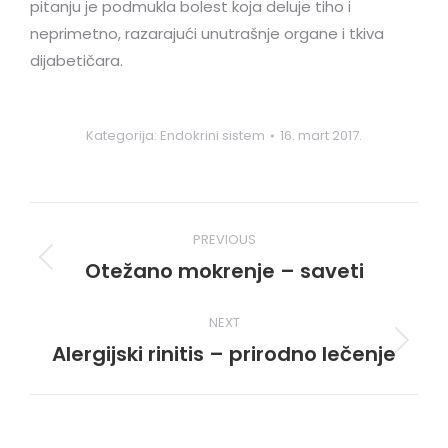
pitanju je podmukla bolest koja deluje tiho i
neprimetno, razarajući unutrašnje organe i tkiva
dijabetičara.
Kategorija:
Endokrini sistem
16. mart 2017.
Post
PREVIOUS
navigation
Otežano mokrenje – saveti
Previous
post:
NEXT
Alergijski rinitis – prirodno lečenje
Next
post: