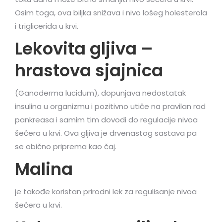
Osim toga, ova biljka snižava i nivo lošeg holesterola
i triglicerida u krvi.
Lekovita gljiva –
hrastova sjajnica
(Ganoderma lucidum), dopunjava nedostatak
insulina u organizmu i pozitivno utiče na pravilan rad
pankreasa i samim tim dovodi do regulacije nivoa
šećera u krvi. Ova gljiva je drvenastog sastava pa
se obično priprema kao čaj.
Malina
je takođe koristan prirodni lek za regulisanje nivoa
šećera u krvi.