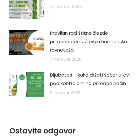
19. februar 2026.
Pravilan rad štitne žlezde –
prirodna pomoć bilja i hormonska
ravnoteža
17. februar 2026.
Dijabetes – kako držati šećer u krvi
pod kontrolom na prirodan način
9. februar 2026.
Ostavite odgovor