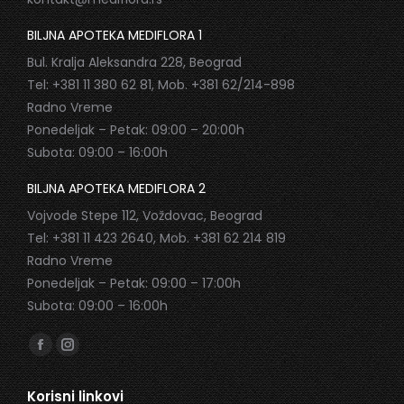
BILJNA APOTEKA MEDIFLORA 1
Bul. Kralja Aleksandra 228, Beograd
Tel: +381 11 380 62 81, Mob. +381 62/214-898
Radno Vreme
Ponedeljak – Petak: 09:00 – 20:00h
Subota: 09:00 – 16:00h
BILJNA APOTEKA MEDIFLORA 2
Vojvode Stepe 112, Voždovac, Beograd
Tel: +381 11 423 2640, Mob. +381 62 214 819
Radno Vreme
Ponedeljak – Petak: 09:00 – 17:00h
Subota: 09:00 – 16:00h
Find us on:
Facebook
Instagram
page
page
Korisni linkovi
opens
opens