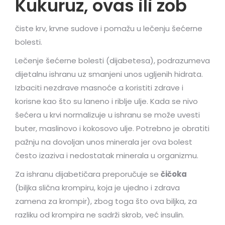
Kukuruz, ovas ili zob
čiste krv, krvne sudove i pomažu u lečenju šećerne
bolesti.
Lečenje šećerne bolesti (dijabetesa), podrazumeva
dijetalnu ishranu uz smanjeni unos ugljenih hidrata.
Izbaciti nezdrave masnoće a koristiti zdrave i
korisne kao što su laneno i riblje ulje. Kada se nivo
šećera u krvi normalizuje u ishranu se može uvesti
buter, maslinovo i kokosovo ulje. Potrebno je obratiti
pažnju na dovoljan unos minerala jer ova bolest
često izaziva i nedostatak minerala u organizmu.
Za ishranu dijabetičara preporučuje se
čičoka
(biljka slična krompiru, koja je ujedno i zdrava
zamena za krompir), zbog toga što ova biljka, za
razliku od krompira ne sadrži skrob, već insulin.