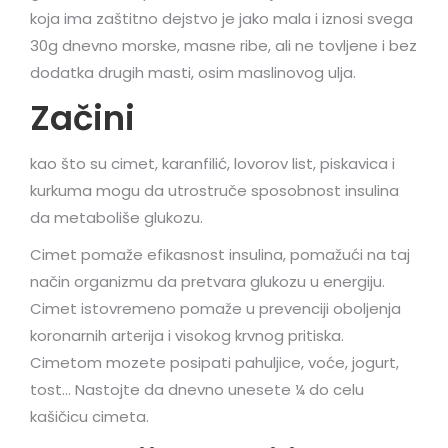
koja ima zaštitno dejstvo je jako mala i iznosi svega
30g dnevno morske, masne ribe, ali ne tovljene i bez
dodatka drugih masti, osim maslinovog ulja.
Začini
kao što su cimet, karanfilić, lovorov list, piskavica i
kurkuma mogu da utrostruče sposobnost insulina
da metaboliše glukozu.
Cimet pomaže efikasnost insulina, pomažući na taj
način organizmu da pretvara glukozu u energiju.
Cimet istovremeno pomaže u prevenciji oboljenja
koronarnih arterija i visokog krvnog pritiska.
Cimetom mozete posipati pahuljice, voće, jogurt,
tost… Nastojte da dnevno unesete ¼ do celu
kašičicu cimeta.