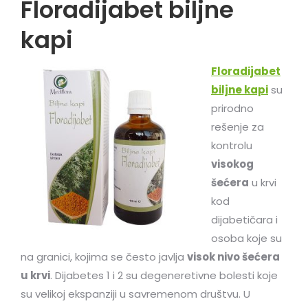
Floradijabet biljne
kapi
Floradijabet
biljne kapi
su
prirodno
rešenje za
kontrolu
visokog
šećera
u krvi
kod
dijabetičara i
osoba koje su
na granici, kojima se često javlja
visok nivo šećera
u krvi
. Dijabetes 1 i 2 su degeneretivne bolesti koje
su velikoj ekspanziji u savremenom društvu. U