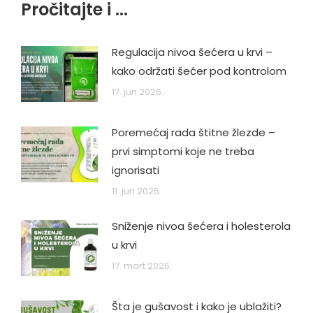
Pročitajte i ...
Regulacija nivoa šećera u krvi –
kako održati šećer pod kontrolom
17. jun 2026.
Poremećaj rada štitne žlezde –
prvi simptomi koje ne treba
ignorisati
11. jun 2026.
Sniženje nivoa šećera i holesterola
u krvi
17. mart 2026.
Šta je gušavost i kako je ublažiti?