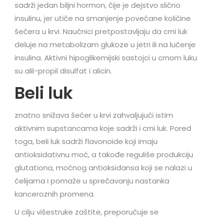
sadrži jedan biljni hormon, čije je dejstvo slično
insulinu, jer utiče na smanjenje povećane količine
šećera u krvi. Naučnici pretpostavljaju da crni luk
deluje na metabolizam glukoze u jetri ili na lučenje
insulina. Aktivni hipoglikemijski sastojci u crnom luku
su alil-propil disulfat i alicin.
Beli luk
znatno snižava šećer u krvi zahvaljujući istim
aktivnim supstancama koje sadrži i crni luk. Pored
toga, beli luk sadrži flavonoide koji imaju
antioksidativnu moć, a takođe reguliše produkciju
glutationa, moćnog antioksidansa koji se nalazi u
ćelijama i pomaže u sprečavanju nastanka
kanceroznih promena.
U cilju višestruke zaštite, preporučuje se