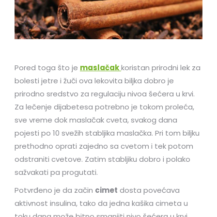
Pored toga što je
maslačak
koristan prirodni lek za
bolesti jetre i žuči ova lekovita biljka dobro je
prirodno sredstvo za regulaciju nivoa šećera u krvi.
Za lečenje dijabetesa potrebno je tokom proleća,
sve vreme dok maslačak cveta, svakog dana
pojesti po 10 svežih stabljika maslačka. Pri tom biljku
prethodno oprati zajedno sa cvetom i tek potom
odstraniti cvetove. Zatim stabljiku dobro i polako
sažvakati pa progutati.
Potvrđeno je da začin
cimet
dosta povećava
aktivnost insulina, tako da jedna kašika cimeta u
toku dana može bitno smanjiti nivo šećera u krvi.