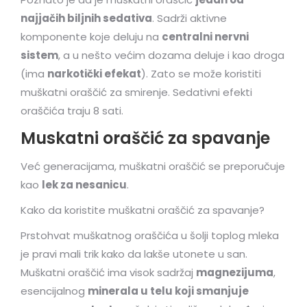
najjačih biljnih sedativa
. Sadrži aktivne
komponente koje deluju na
centralni nervni
sistem
, a u nešto većim dozama deluje i kao droga
(ima
narkotički efekat
). Zato se može koristiti
muškatni oraščić za smirenje. Sedativni efekti
oraščića traju 8 sati.
Muskatni oraščić za spavanje
Već generacijama, muškatni oraščić se preporučuje
kao
lek za nesanicu
.
Kako da koristite muškatni oraščić za spavanje?
Prstohvat muškatnog oraščića u šolji toplog mleka
je pravi mali trik kako da lakše utonete u san.
Muškatni oraščić ima visok sadržaj
magnezijuma
,
esencijalnog
minerala u telu koji smanjuje