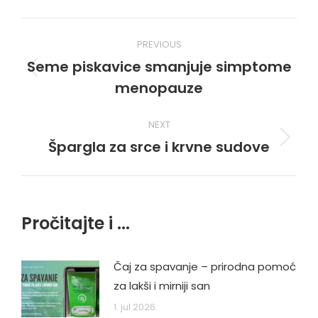
Post
PREVIOUS
navigation
Seme piskavice smanjuje simptome
Previous
menopauze
post:
NEXT
Špargla za srce i krvne sudove
Next
post:
Pročitajte i ...
Čaj za spavanje – prirodna pomoć
za lakši i mirniji san
1. jul 2026.