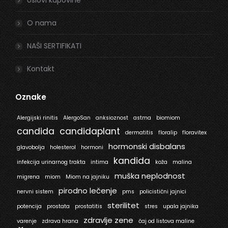
Uslovi kupovine
O nama
NAŠI SERTIFIKATI
Kontakt
Oznake
Alergijski rinitis
AlergoSan
anksioznost
astma
biomiom
candida
candidaplant
dermatitis
floralip
floravitex
hormonski disbalans
glavobolja
holesterol
hormoni
kandida
infekcija urinarnog trakta
intima
koža
malina
muška neplodnost
migrena
miom
Miom na jajniku
pirodno lečenje
nervni sistem
pms
policistični jajnici
sterilitet
potencija
prostata
prostatitis
stres
upala jajnika
zdravlje zene
varenje
zdrava hrana
čaj od listova maline