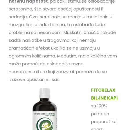
nervnu napetost
, pa čak i stimuliše oslobađanje
serotonina, što stvara osećaj opuštenosti ili
sedacije. Ovaj serotonin se menja u melatonin u
mozgu, koji je induktor sna, te oslobađa ljude
problema sa nesanicom. Muškatni oraščić takođe
sadrži narkotike u tragovima, koji nemaju
dramatičan efekat ukoliko se ne uzimaju u
ogromnim količinama. Međutim, mala količina vam
može pomoći da oslobodite razne
neurotransmitere koji zauzvrat pomažu da se
izazove opuštanje i san.
FITORELAX
BILJNE KAPI
su 100%
prirodan
preparat koji
sadrži