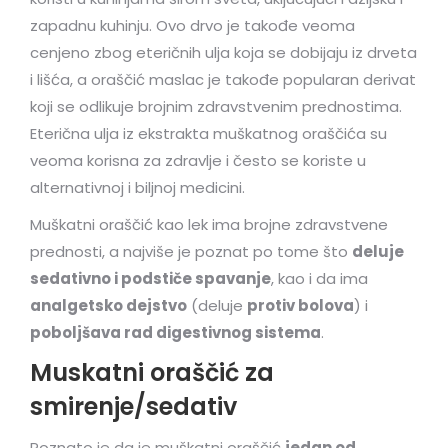
zapadnu kuhinju. Ovo drvo je takođe veoma
cenjeno zbog eteričnih ulja koja se dobijaju iz drveta
i lišća, a oraščić maslac je takođe popularan derivat
koji se odlikuje brojnim zdravstvenim prednostima.
Eterična ulja iz ekstrakta muškatnog oraščića su
veoma korisna za zdravlje i često se koriste u
alternativnoj i biljnoj medicini.
Muškatni oraščić kao lek ima brojne zdravstvene
prednosti, a najviše je poznat po tome što
deluje
sedativno i podstiče spavanje
, kao i da ima
analgetsko dejstvo
(deluje
protiv bolova
) i
poboljšava rad digestivnog sistema
.
Muskatni oraščić za
smirenje/sedativ
Poznato je da je muškatni oraščić
jedan od