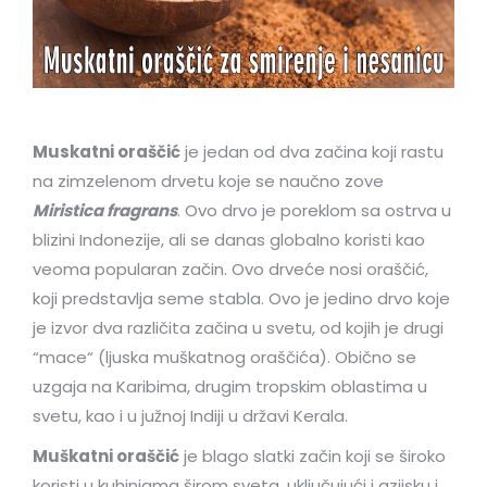
Muskatni oraščić
je jedan od dva začina koji rastu
na zimzelenom drvetu koje se naučno zove
Miristica fragrans
. Ovo drvo je poreklom sa ostrva u
blizini Indonezije, ali se danas globalno koristi kao
veoma popularan začin. Ovo drveće nosi oraščić,
koji predstavlja seme stabla. Ovo je jedino drvo koje
je izvor dva različita začina u svetu, od kojih je drugi
“mace“ (ljuska muškatnog oraščića). Obično se
uzgaja na Karibima, drugim tropskim oblastima u
svetu, kao i u južnoj Indiji u državi Kerala.
Muškatni oraščić
je blago slatki začin koji se široko
koristi u kuhinjama širom sveta, uključujući i azijsku i