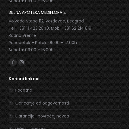
Subota: 09:00 – 16:00h
BILJNA APOTEKA MEDIFLORA 2
Vojvode Stepe 112, Voždovac, Beograd
Tel: +381 11 423 2640, Mob. +381 62 214 819
Radno Vreme
Ponedeljak – Petak: 09:00 – 17:00h
Subota: 09:00 – 16:00h
Find us on:
Facebook
Instagram
page
page
Korisni linkovi
opens
opens
in
in
Početna
new
new
window
window
Odricanje od odgovornosti
Garancija i povraćaj novca