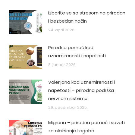
Izborite se sa stresom na prirodan
i bezbedan način
24. april 2026.
Prirodna pomoć kod
uznemirenosti i napetosti
8. januar 2026.
Valerijana kod uznemirenosti i
napetosti – prirodna podrška
nervnom sistemu
29. decembar 2025.
Migrena – prirodna pomoć i saveti
za olakšanje tegoba