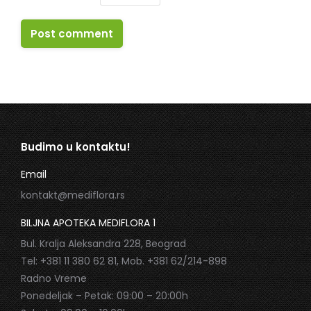
Post comment
Budimo u kontaktu!
Email
kontakt@mediflora.rs
BILJNA APOTEKA MEDIFLORA 1
Bul. Kralja Aleksandra 228, Beograd
Tel: +381 11 380 62 81, Mob. +381 62/214-898
Radno Vreme
Ponedeljak – Petak: 09:00 – 20:00h