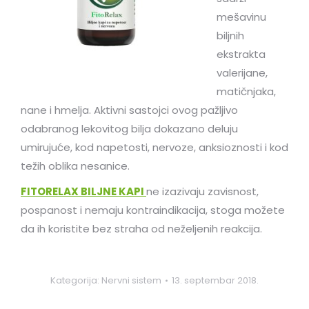
mešavinu
biljnih
ekstrakta
valerijane,
matičnjaka,
nane i hmelja. Aktivni sastojci ovog pažljivo
odabranog lekovitog bilja dokazano deluju
umirujuće, kod napetosti, nervoze, anksioznosti i kod
težih oblika nesanice.
FITORELAX BILJNE KAPI
ne izazivaju zavisnost,
pospanost i nemaju kontraindikacija, stoga možete
da ih koristite bez straha od neželjenih reakcija.
Kategorija:
Nervni sistem
13. septembar 2018.