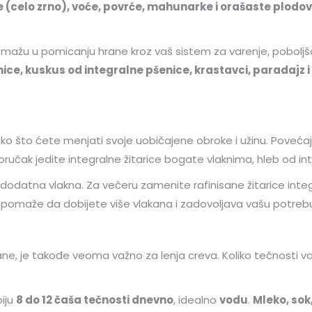
ce (celo zrno), voće, povrće, mahunarke i orašaste plodo
pomažu u pomicanju hrane kroz vaš sistem za varenje, poboljš
nice, kuskus od integralne pšenice, krastavci, paradajz 
ako što ćete menjati svoje uobičajene obroke i užinu. Poveća
ručak jedite integralne žitarice bogate vlaknima, hleb od in
a dodatna vlakna. Za večeru zamenite rafinisane žitarice int
pomaže da dobijete više vlakana i zadovoljava vašu potrebu
ne, je takođe veoma važno za lenja creva. Koliko tečnosti v
piju
8 do 12 čaša tečnosti dnevno
, idealno
vodu
.
Mleko, sok