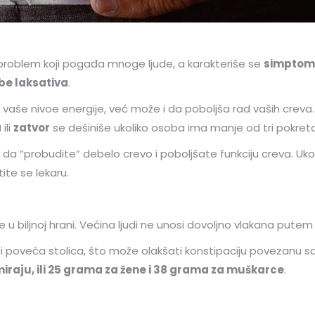
 problem koji pogađa mnoge ljude, a karakteriše se
simptomi
be laksativa
.
e nivoe energije, već može i da poboljša rad vaših creva. L
a
ili
zatvor
se dešiniše ukoliko osoba ima manje od tri pokreta
“probudite“ debelo crevo i poboljšate funkciju creva. Ukolik
ite se lekaru.
e u biljnoj hrani. Većina ljudi ne unosi dovoljno vlakana putem
poveća stolica, što može olakšati konstipaciju povezanu sa
iraju, ili 25 grama za žene i 38 grama za muškarce
.