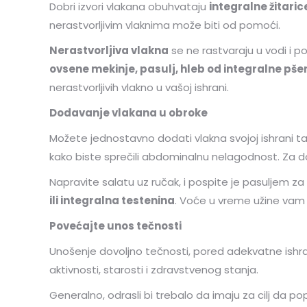
Dobri izvori vlakana obuhvataju
integralne žitari
nerastvorljivim vlaknima može biti od pomoći.
Nerastvorljiva vlakna
se ne rastvaraju u vodi i 
ovsene mekinje, pasulj, hleb od integralne pše
nerastvorljivih vlakno u vašoj ishrani.
Dodavanje vlakana u obroke
Možete jednostavno dodati vlakna svojoj ishrani t
kako biste sprečili abdominalnu nelagodnost. Za do
Napravite salatu uz ručak, i pospite je pasuljem z
ili integralna testenina
. Voće u vreme užine vam 
Povećajte unos tečnosti
Unošenje dovoljno tečnosti, pored adekvatne ishra
aktivnosti, starosti i zdravstvenog stanja.
Generalno, odrasli bi trebalo da imaju za cilj da po