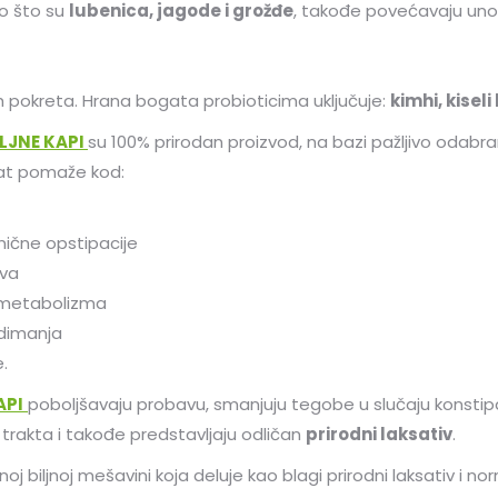
ao što su
lubenica, jagode i grožđe
, takođe povećavaju uno
h pokreta. Hrana bogata probioticima uključuje:
kimhi, kiseli
LJNE KAPI
su 100% prirodan proizvod, na bazi pažljivo odabrano
rat pomaže kod:
nične opstipacije
eva
metabolizma
dimanja
e.
API
poboljšavaju probavu, smanjuju tegobe u slučaju konstipa
trakta i takođe predstavljaju odličan
prirodni laksativ
.
oj biljnoj mešavini koja deluje kao blagi prirodni laksativ i no