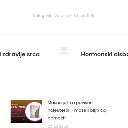
Kategorija:
Varenje
30. jun 2018.
i zdravlje srca
Hormonski disba
Next
post:
Masna jetra i povišen
holesterol – može li biljni čaj
pomoći?
23. jul 2026.