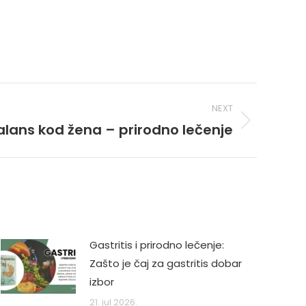
NEXT
lans kod žena – prirodno lečenje
Gastritis i prirodno lečenje:
Zašto je čaj za gastritis dobar
izbor
21. jul 2026.