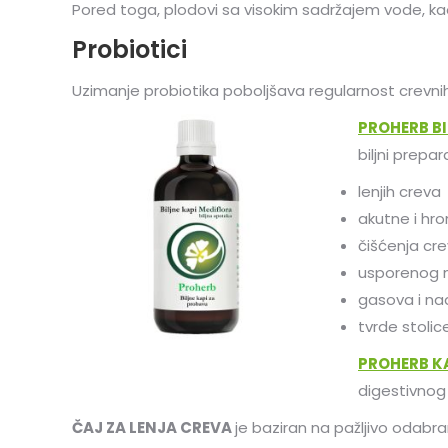
Pored toga, plodovi sa visokim sadržajem vode, k
Probiotici
Uzimanje probiotika poboljšava regularnost crevni
PROHERB BI
biljni prepa
lenjih creva
akutne i hro
čišćenja cr
usporenog 
gasova i na
tvrde stolic
PROHERB K
digestivnog 
ČAJ ZA LENJA CREVA
je baziran na pažljivo odabran