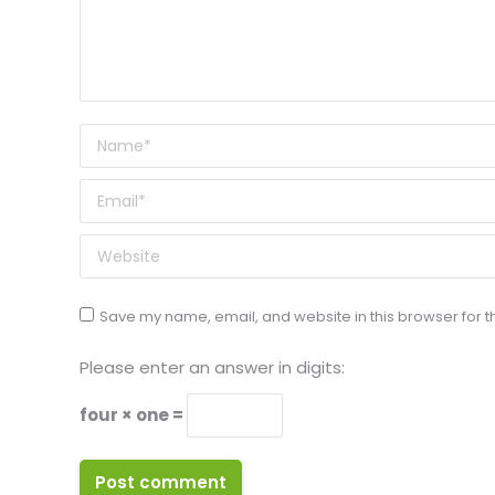
Name *
Email *
Website
Save my name, email, and website in this browser for t
Please enter an answer in digits:
four × one =
Post comment