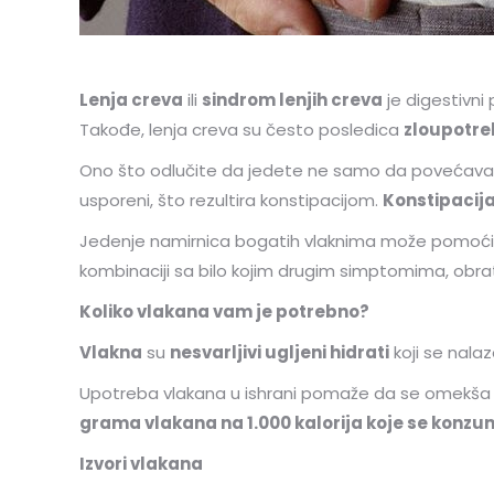
Lenja creva
ili
sindrom lenjih creva
je digestivni
Takođe, lenja creva su često posledica
zloupotre
Ono što odlučite da jedete ne samo da povećava vaš
usporeni, što rezultira konstipacijom.
Konstipacij
Jedenje namirnica bogatih vlaknima može pomoći da 
kombinaciji sa bilo kojim drugim simptomima, obrat
Koliko vlakana vam je potrebno?
Vlakna
su
nesvarljivi ugljeni hidrati
koji se nalaz
Upotreba vlakana u ishrani pomaže da se omekša i 
grama vlakana na 1.000 kalorija koje se konzum
Izvori vlakana