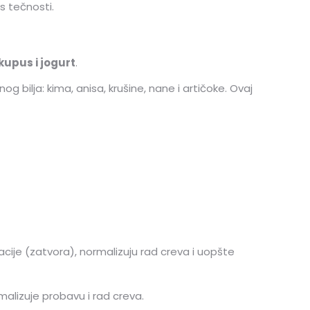
s tečnosti.
 kupus i jogurt
.
g bilja: kima, anisa, krušine, nane i artičoke. Ovaj
cije (zatvora), normalizuju rad creva i uopšte
rmalizuje probavu i rad creva.