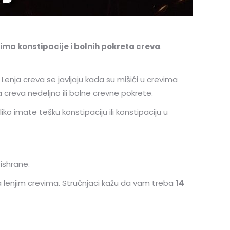
ma konstipacije i bolnih pokreta creva
.
enja creva se javljaju kada su mišići u crevima
 creva nedeljno ili bolne crevne pokrete.
o imate tešku konstipaciju ili konstipaciju u
 ishrane.
 lenjim crevima. Stručnjaci kažu da vam treba
14