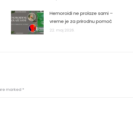
Hemoroidi ne prolaze sami –
vreme je za prirodnu pomoć
22. maj 2026.
s are marked
*