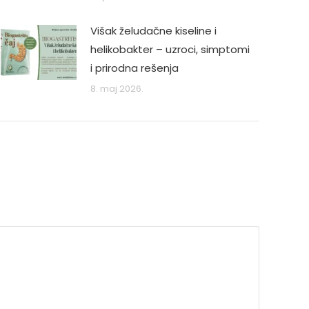
Višak želudačne kiseline i
helikobakter – uzroci, simptomi
i prirodna rešenja
8. maj 2026.