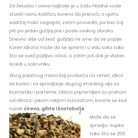
Za želudac i creva najbolje je u čašu hladne vode
staviti ravnu kašičicu korena da prenoći, a ujutru
sadržaj malo zagrejati, zatim procediti, pa kao čaj
piti po jedan gutljaj pre i posle svakog obroka.
Dnevno više od šest gutljaja ne sme da se popije.
Koren iđirota može da se spremi i u vidu soka tako
što se svež pažljivo očisti, a zatim još dok je vlažan
iscedi u sokovniku.
Zbog prijatnog mirisa koji podseća na cimet, iđirot
se koristi i za spravljanje skupog etarskog ulja za
kozmetiku i parfeme. Oblozi pripremljeni sa prahom
od iđirota i jakom rakijom lozovačom, koriste se kod
raznih
čireva, gihta i kostobolje
.
Može da se
spravlja i kupka
tako što se 200