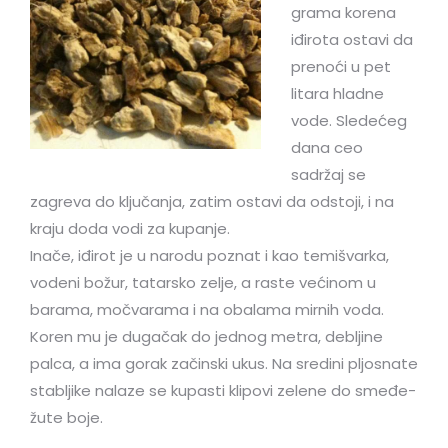
grama korena
iđirota ostavi da
prenoći u pet
litara hladne
vode. Sledećeg
dana ceo
sadržaj se
zagreva do ključanja, zatim ostavi da odstoji, i na
kraju doda vodi za kupanje.
Inače, iđirot je u narodu poznat i kao temišvarka,
vodeni božur, tatarsko zelje, a raste većinom u
barama, močvarama i na obalama mirnih voda.
Koren mu je dugačak do jednog metra, debljine
palca, a ima gorak začinski ukus. Na sredini pljosnate
stabljike nalaze se kupasti klipovi zelene do smeđe-
žute boje.