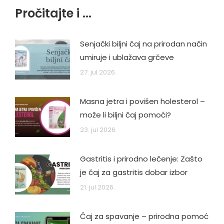
Pročitajte i ...
Senjački biljni čaj na prirodan način
umiruje i ublažava grčeve
27. jul 2026.
Masna jetra i povišen holesterol –
može li biljni čaj pomoći?
23. jul 2026.
Gastritis i prirodno lečenje: Zašto
je čaj za gastritis dobar izbor
21. jul 2026.
Čaj za spavanje – prirodna pomoć