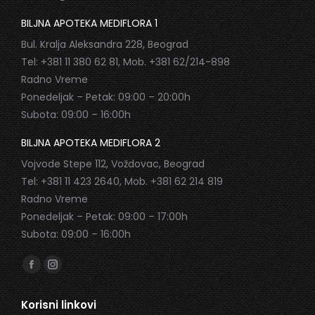
BILJNA APOTEKA MEDIFLORA 1
Bul. Kralja Aleksandra 228, Beograd
Tel: +381 11 380 62 81, Mob. +381 62/214-898
Radno Vreme
Ponedeljak – Petak: 09:00 – 20:00h
Subota: 09:00 – 16:00h
BILJNA APOTEKA MEDIFLORA 2
Vojvode Stepe 112, Voždovac, Beograd
Tel: +381 11 423 2640, Mob. +381 62 214 819
Radno Vreme
Ponedeljak – Petak: 09:00 – 17:00h
Subota: 09:00 – 16:00h
Find us on:
Facebook
Instagram
page
page
Korisni linkovi
opens
opens