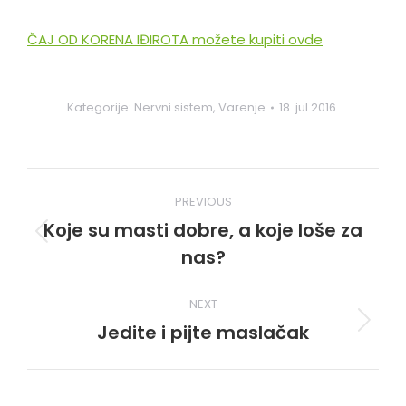
ČAJ OD KORENA IĐIROTA možete kupiti ovde
Kategorije:
Nervni sistem
,
Varenje
18. jul 2016.
Post
PREVIOUS
navigation
Koje su masti dobre, a koje loše za
Previous
nas?
post:
NEXT
Jedite i pijte maslačak
Next
post: