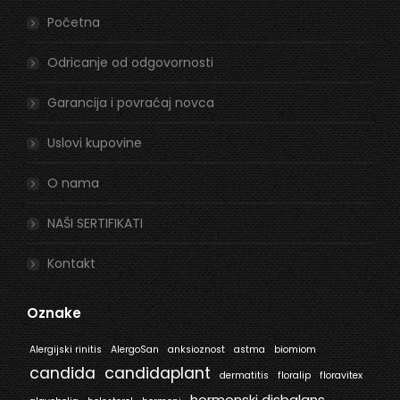
in
in
Početna
new
new
window
window
Odricanje od odgovornosti
Garancija i povraćaj novca
Uslovi kupovine
O nama
NAŠI SERTIFIKATI
Kontakt
Oznake
Alergijski rinitis
AlergoSan
anksioznost
astma
biomiom
candida
candidaplant
dermatitis
floralip
floravitex
hormonski disbalans