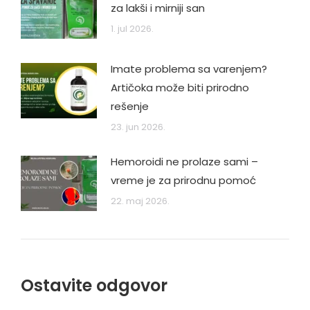
za lakši i mirniji san
1. jul 2026.
Imate problema sa varenjem?
Artičoka može biti prirodno
rešenje
23. jun 2026.
Hemoroidi ne prolaze sami –
vreme je za prirodnu pomoć
22. maj 2026.
Ostavite odgovor