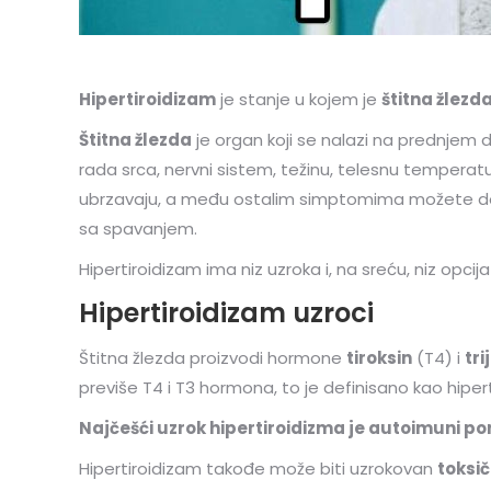
Hipertiroidizam
je stanje u kojem je
štitna žlezd
Štitna žlezda
je organ koji se nalazi na prednjem d
rada srca, nervni sistem, težinu, telesnu temperatu
ubrzavaju, a među ostalim simptomima možete doživ
sa spavanjem.
Hipertiroidizam ima niz uzroka i, na sreću, niz opcija
Hipertiroidizam uzroci
Štitna žlezda proizvodi hormone
tiroksin
(T4) i
tri
previše T4 i T3 hormona, to je definisano kao hiper
Najčešći uzrok hipertiroidizma je autoimuni 
Hipertiroidizam takođe može biti uzrokovan
toksi