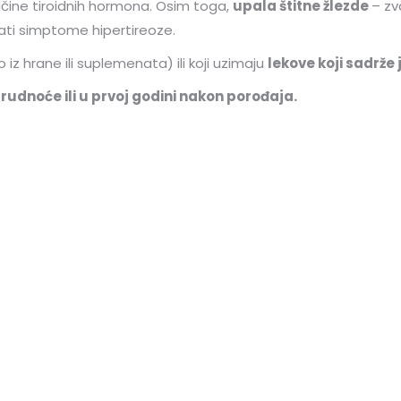
ičine tiroidnih hormona. Osim toga,
upala štitne žlezde
– z
ti simptome hipertireoze.
o iz hrane ili suplemenata) ili koji uzimaju
lekove koji sadrže 
rudnoće ili u prvoj godini nakon porođaja.