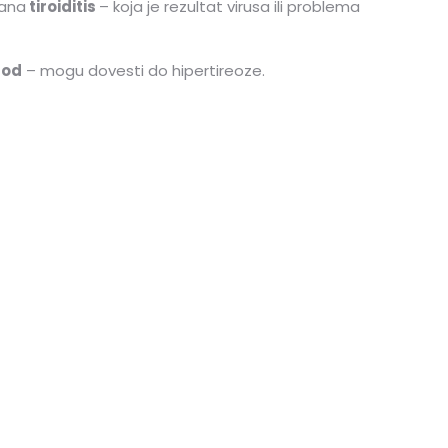
vana
tiroiditis
– koja je rezultat virusa ili problema
jod
– mogu dovesti do hipertireoze.