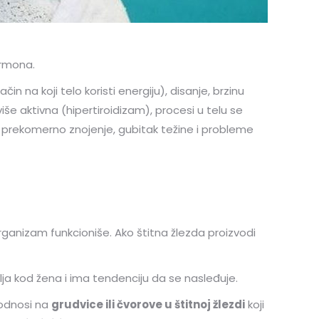
ormona.
 na koji telo koristi energiju), disanje, brzinu
še aktivna (hipertiroidizam), procesi u telu se
 prekomerno znojenje, gubitak težine i probleme
 organizam funkcioniše. Ako štitna žlezda proizvodi
lja kod žena i ima tendenciju da se nasleđuje.
 odnosi na
grudvice ili čvorove u štitnoj žlezdi
koji