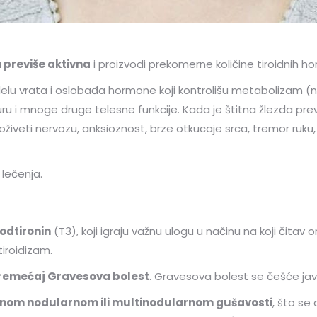
a previše aktivna
i proizvodi prekomerne količine tiroidnih h
elu vrata i oslobađa hormone koji kontrolišu metabolizam (način
ru i mnoge druge telesne funkcije. Kada je štitna žlezda previ
eti nervozu, anksioznost, brze otkucaje srca, tremor ruku,
 lečenja.
jodtironin
(T3), koji igraju važnu ulogu u načinu na koji čitav
tiroidizam.
poremećaj Gravesova bolest
. Gravesova bolest se češće jav
čnom nodularnom ili multinodularnom gušavosti
, što se