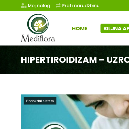
Moj nalog
Prati narudžbinu
HOME
BILJNA A
HIPERTIROIDIZAM – UZRO
Endokrini sistem