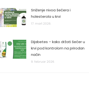
Sniženje nivoa šećera i
holesterola u krvi
17. mart 2026.
Dijabetes – kako držati šećer u
krvi pod kontrolom na prirodan
način
9. februar 2026.