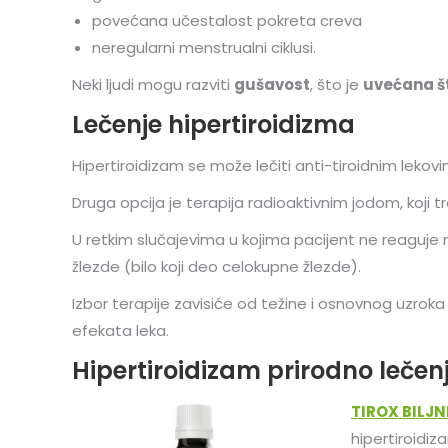
povećana učestalost pokreta creva
neregularni menstrualni ciklusi.
Neki ljudi mogu razviti
gušavost
, što je
uvećana št
Lečenje hipertiroidizma
Hipertiroidizam se može lečiti anti-tiroidnim lekov
Druga opcija je terapija radioaktivnim jodom, koji 
U retkim slučajevima u kojima pacijent ne reaguje na
žlezde (bilo koji deo celokupne žlezde).
Izbor terapije zavisiće od težine i osnovnog uzroka 
efekata leka.
Hipertiroidizam prirodno lečen
TIROX BILJN
hipertiroidiz