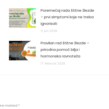
Poremećaj rada štitne žlezde
– prvi simptomi koje ne treba
ignorisati
11. jun 2026.
Pravilan rad štitne žlezde –
prirodna pomoć bilja i
hormonska ravnoteža
17. februar 2026.
s are marked
*