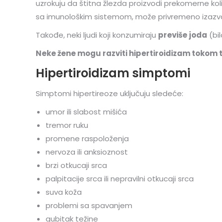
uzrokuju da štitna žlezda proizvodi prekomerne kol
sa imunološkim sistemom, može privremeno izazva
Takođe, neki ljudi koji konzumiraju
previše joda
(bil
Neke žene mogu razviti hipertiroidizam tokom t
Hipertiroidizam simptomi
Simptomi hipertireoze uključuju sledeće:
umor ili slabost mišića
tremor ruku
promene raspoloženja
nervoza ili anksioznost
brzi otkucaji srca
palpitacije srca ili nepravilni otkucaji srca
suva koža
problemi sa spavanjem
gubitak težine