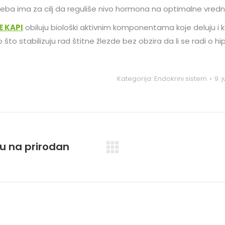
eba ima za cilj da reguliše nivo hormona na optimalne vredno
E KAPI
obiluju biološki aktivnim komponentama koje deluju i k
 što stabilizuju rad štitne žlezde bez obzira da li se radi o h
Kategorija:
Endokrini sistem
9. 
u na prirodan
Next
post: