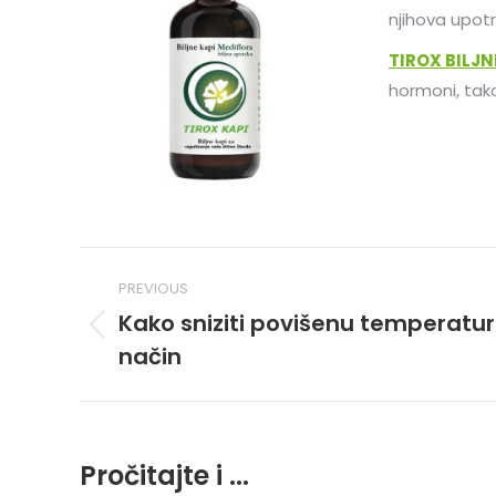
njihova upotr
TIROX BILJN
hormoni, tako
Post
PREVIOUS
navigation
Kako sniziti povišenu temperatur
Previous
način
post:
Pročitajte i ...