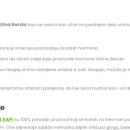
itna žlezda
koja se oseća kao otok na prednjem delu vrata
ima koji ometaju proizvodnju tiroidnih hormona.
treba da ošteti ćelije koje proizvode hormone štitne žlezde.
 terapiju ili ima neželjene efekte iz ovih terapija, možda je 
simptoma, starosti pacijenta, da li je žena trudna, kao i od dr
je
E KAPI
su 100% prirodan proizvod koji se koristi za tretman po
am. Ove biljne kapi sadrže mešavinu biljnih tinktura gloga, bele 