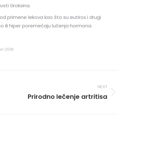
sti tiroksina.
od primene lekova kao što su eutirox i drugi
ipo ili hiper poremećaju lučenja hormona.
jun 2018.
NEXT
Prirodno lečenje artritisa