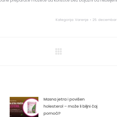
dne preparate možete da koristite bez bojazni od neželjenih
Kategorija:
Varenje
25. decembar 
Next
post:
Masna jetra i povišen
holesterol – može li biljni čaj
pomoći?