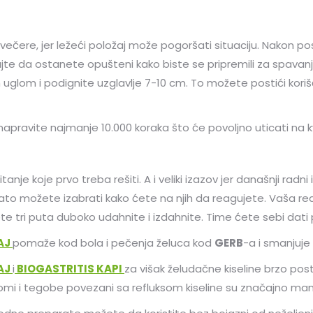
 večere, jer ležeći položaj može pogoršati situaciju. Nakon 
te da ostanete opušteni kako biste se pripremili za spavanje.
uglom i podignite uzglavlje 7-10 cm. To možete postići kori
apravite najmanje 10.000 koraka što će povoljno uticati na kv
tanje koje prvo treba rešiti. A i veliki izazov jer današnji r
 zato možete izabrati kako ćete na njih da reagujete. Vaša reak
te tri puta duboko udahnite i izdahnite. Time ćete sebi dati p
AJ
pomaže kod bola i pečenja želuca kod
GERB
-a i smanjuje
AJ
i
BIOGASTRITIS KAPI
za višak želudačne kiseline brzo pos
omi i tegobe povezani sa refluksom kiseline su značajno man