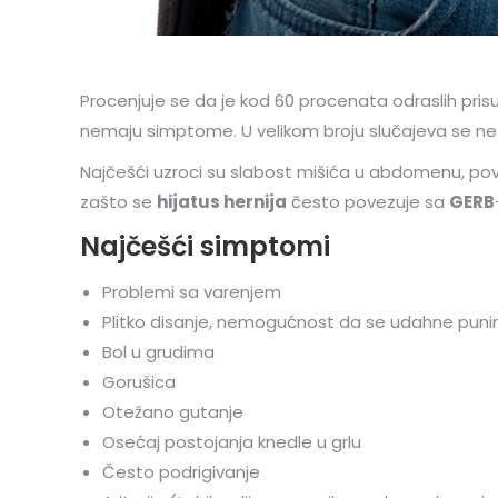
Procenjuje se da je kod 60 procenata odraslih pri
nemaju simptome. U velikom broju slučajeva se ne 
Najčešći uzroci su slabost mišića u abdomenu, poviš
zašto se
hijatus hernija
često povezuje sa
GERB
Najčešći simptomi
Problemi sa varenjem
Plitko disanje, nemogućnost da se udahne pun
Bol u grudima
Gorušica
Otežano gutanje
Osećaj postojanja knedle u grlu
Često podrigivanje