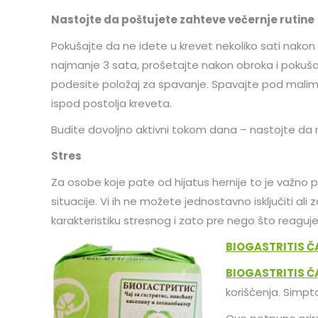
Nastojte da poštujete zahteve večernje rutine
Pokušajte da ne idete u krevet nekoliko sati nakon
najmanje 3 sata, prošetajte nakon obroka i pokušaj
podesite položaj za spavanje. Spavajte pod malim 
ispod postolja kreveta.
Budite dovoljno aktivni tokom dana – nastojte da n
Stres
Za osobe koje pate od hijatus hernije to je važno pi
situacije. Vi ih ne možete jednostavno isključiti ali
karakteristiku stresnog i zato pre nego što reaguje
BIOGASTRITIS Č
BIOGASTRITIS Č
korišćenja. Simpt