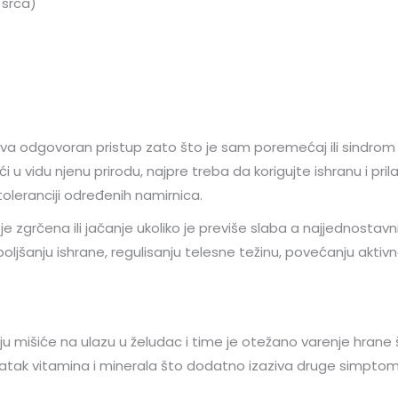
 srca)
va odgovoran pristup zato što je sam poremećaj ili sindrom 
ajući u vidu njenu prirodu, najpre treba da korigujte ishranu i
netoleranciji određenih namirnica.
 zgrčena ili jačanje ukoliko je previše slaba a najjednostavniji
poboljšanju ishrane, regulisanju telesne težinu, povećanju aktivn
ju mišiće na ulazu u želudac i time je otežano varenje hrane
tak vitamina i minerala što dodatno izaziva druge simptome