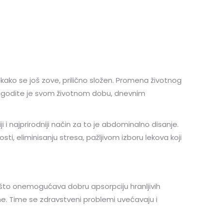
kako se još zove, prilično složen. Promena životnog
 prilagodite je svom životnom dobu, dnevnim
 i najprirodniji način za to je abdominalno disanje.
osti, eliminisanju stresa, pažljivom izboru lekova koji
 što onemogućava dobru apsorpciju hranljivih
. Time se zdravstveni problemi uvećavaju i