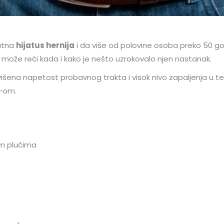
sutna
hijatus hernija
i da više od polovine osoba preko 50 g
može reći kada i kako je nešto uzrokovalo njen nastanak.
ena napetost probavnog trakta i visok nivo zapaljenja u telu
-om.
im plućima