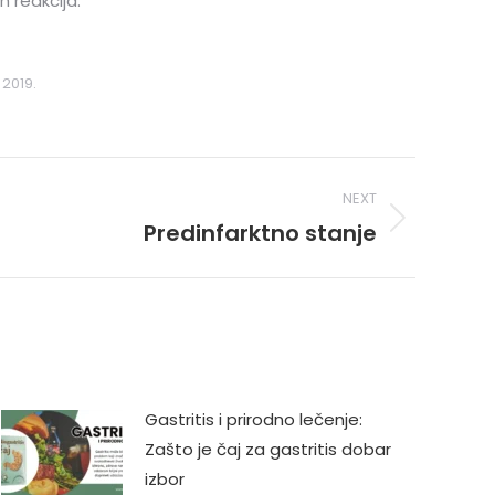
 reakcija.
2019.
NEXT
Predinfarktno stanje
Gastritis i prirodno lečenje:
Zašto je čaj za gastritis dobar
izbor