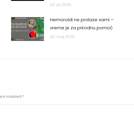
23. jul 2026.
Hemoroidi ne prolaze sami –
vreme je za prirodnu pomoć
22. maj 2026.
s are marked
*