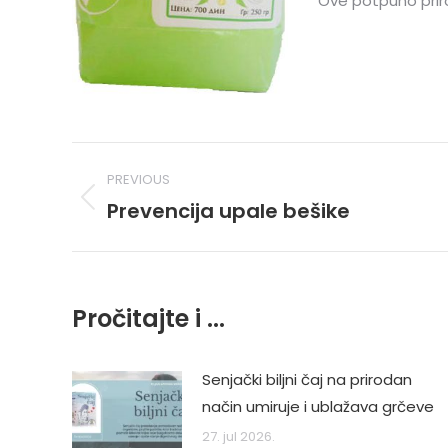
Ove potpuno priro
Post
PREVIOUS
navigation
Prevencija upale bešike
Previous
post:
Pročitajte i ...
Senjački biljni čaj na prirodan
način umiruje i ublažava grčeve
27. jul 2026.