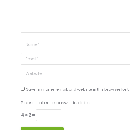
Name *
Email *
Website
Save my name, email, and website in this browser for t
Please enter an answer in digits:
4 × 2 =