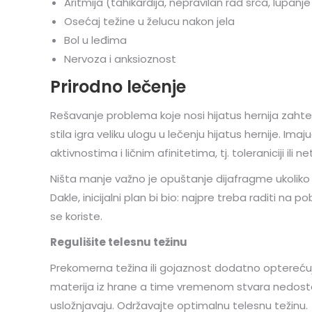
Aritmija (tahikardija, nepravilan rad srca, lupanje
Osećaj težine u želucu nakon jela
Bol u leđima
Nervoza i anksioznost
Prirodno lečenje
Rešavanje problema koje nosi hijatus hernija zahte
stila igra veliku ulogu u lečenju hijatus hernije. Im
aktivnostima i ličnim afinitetima, tj. toleraniciji ili 
Ništa manje važno je opuštanje dijafragme ukoliko je
Dakle, inicijalni plan bi bio: najpre treba raditi na 
se koriste.
Regulišite telesnu težinu
Prekomerna težina ili gojaznost dodatno optereću
materija iz hrane a time vremenom stvara nedosta
usložnjavaju. Održavajte optimalnu telesnu težinu.