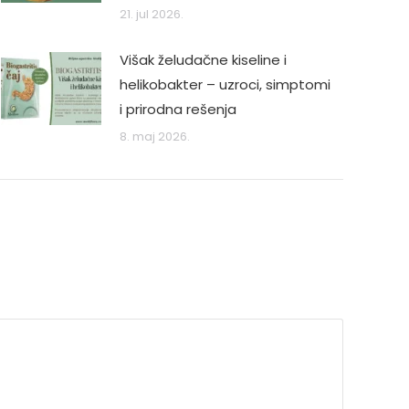
21. jul 2026.
Višak želudačne kiseline i
helikobakter – uzroci, simptomi
i prirodna rešenja
8. maj 2026.