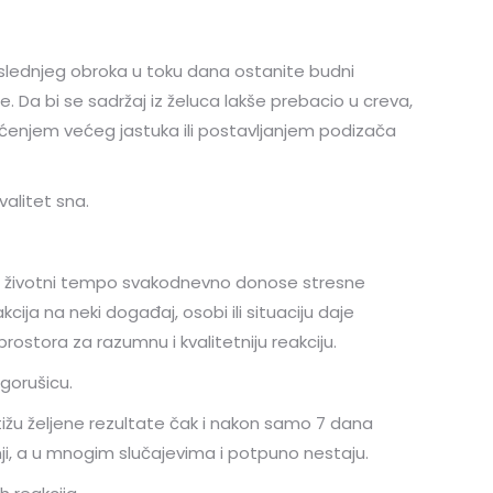
poslednjeg obroka u toku dana ostanite budni
 Da bi se sadržaj iz želuca lakše prebacio u creva,
šćenjem većeg jastuka ili postavljanjem podizača
alitet sna.
adni i životni tempo svakodnevno donose stresne
cija na neki događaj, osobi ili situaciju daje
rostora za razumnu i kvalitetniju reakciju.
 gorušicu.
tižu željene rezultate čak i nakon samo 7 dana
ji, a u mnogim slučajevima i potpuno nestaju.