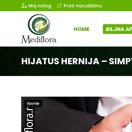
Moj nalog
Prati narudžbinu
HOME
BILJNA A
HIJATUS HERNIJA – SIMP
Varenje