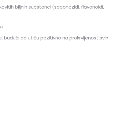
vitih biljnih supstanci (saponozidi, flavonoidi,
a.
budući da utiču pozitivno na prokrvljenost svih