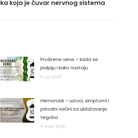
ljka koja je čuvar nervnog sistema
Proširene vene – kada se
javljaju i kako nastaju
5. jun 2026.
Hemoroidi – uzroci, simptomi i
prirodni načini za ublažavanje
tegoba
11. mart 2026.