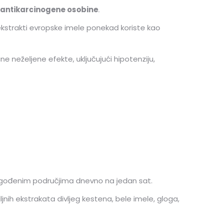
i antikarcinogene osobine
.
 ekstrakti evropske imele ponekad koriste kao
e neželjene efekte, uključujući hipotenziju,
a pogođenim područjima dnevno na jedan sat.
jnih ekstrakata divljeg kestena, bele imele, gloga,