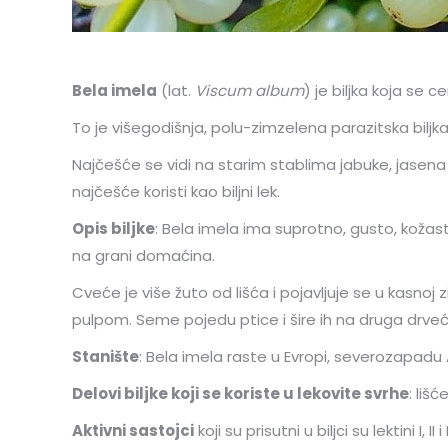
Bela imela
(lat.
Viscum album
) je biljka koja se 
To je višegodišnja, polu-zimzelena parazitska biljk
Najčešće se vidi na starim stablima jabuke, jasena
najčešće koristi kao biljni lek.
Opis biljke
: Bela imela ima suprotno, gusto, kožast
na grani domaćina.
Cveće je više žuto od lišća i pojavljuje se u kasn
pulpom. Seme pojedu ptice i šire ih na druga drveć
Stanište
: Bela imela raste u Evropi, severozapadu Af
Delovi biljke koji se koriste u lekovite svrhe
: lišć
Aktivni sastojci
koji su prisutni u biljci su lektini I,