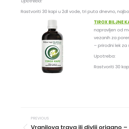
Upotreba:
Rastvoriti 30 kapi u 2dl vode, tri puta dnevno, najb
TIROX BILJNE K
napravljen od meš
vezanih za porem
– prirodni lek za 
Upotreba:
Rastvoriti 30 kap
Post
PREVIOUS
navigation
Vranilova trava ili divlji origano – 