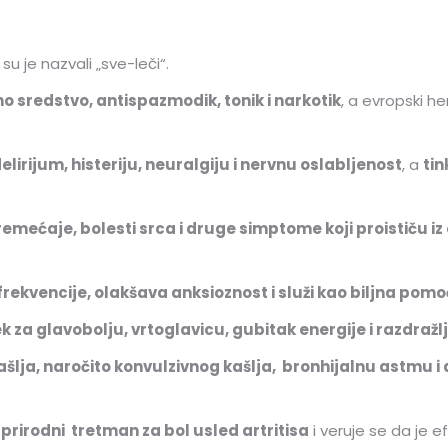
 su je nazvali „sve-leči“.
o sredstvo, antispazmodik, tonik i narkotik
, a evropski he
delirijum, histeriju, neuralgiju i nervnu oslabljenost
, a
tin
emećaje, bolesti srca i druge simptome koji proističu i
 frekvencije, olakšava anksioznost i služi kao biljna pom
ek za glavobolju, vrtoglavicu, gubitak energije i razdražl
ašlja, naročito konvulzivnog kašlja, bronhijalnu astmu 
o
prirodni tretman za bol usled artritisa
i veruje se da je ef