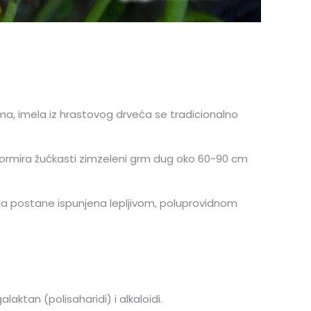
ima, imela iz hrastovog drveća se tradicionalno
će formira žućkasti zimzeleni grm dug oko 60-90 cm
rela postane ispunjena lepljivom, poluprovidnom
ogalaktan (polisaharidi) i alkaloidi.