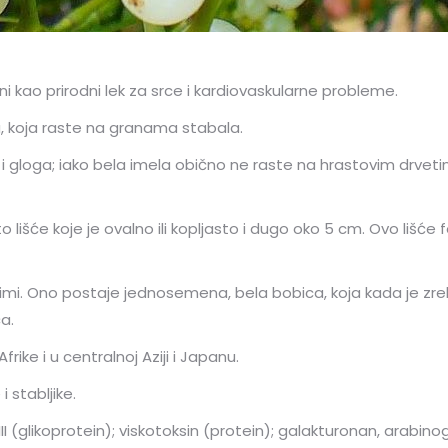
ceni kao prirodni lek za srce i kardiovaskularne probleme.
a, koja raste na granama stabala.
 i gloga; iako bela imela obično ne raste na hrastovim drvet
o lišće koje je ovalno ili kopljasto i dugo oko 5 cm. Ovo liš
oj zimi. Ono postaje jednosemena, bela bobica, koja kada je z
a.
rike i u centralnoj Aziji i Japanu.
e i stabljike.
 II i III (glikoprotein); viskotoksin (protein); galakturonan, arabin