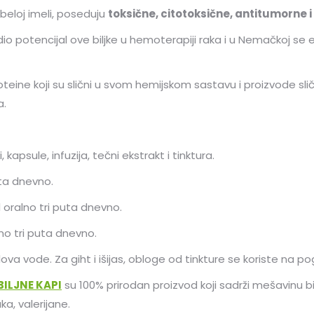
u beloj imeli, poseduju
toksične, citotoksične, antitumorne 
rdio potencijal ove biljke u hemoterapiji raka i u Nemačkoj se
eine koji su slični u svom hemijskom sastavu i proizvode sličn
a.
 kapsule, infuzija, tečni ekstrakt i tinktura.
ta dnevno.
ml oralno tri puta dnevno.
lno tri puta dnevno.
lova vode. Za giht i išijas, obloge od tinkture se koriste n
ILJNE KAPI
su 100% prirodan proizvod koji sadrži mešavinu bil
ka, valerijane.