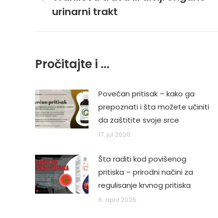
Previous
urinarni trakt
post:
Pročitajte i ...
Povećan pritisak – kako ga
prepoznati i šta možete učiniti
da zaštitite svoje srce
17. jul 2026.
Šta raditi kod povišenog
pritiska – prirodni načini za
regulisanje krvnog pritiska
6. april 2026.