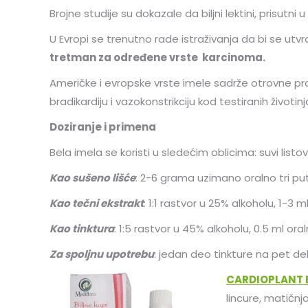
Brojne studije su dokazale da biljni lektini, prisutni 
U Evropi se trenutno rade istraživanja da bi se utv
tretman za određene vrste karcinoma.
Američke i evropske vrste imele sadrže otrovne prot
bradikardiju i vazokonstrikciju kod testiranih životinj
Doziranje i primena
Bela imela se koristi u sledećim oblicima: suvi listovi,
Kao sušeno lišće
: 2-6 grama uzimano oralno tri pu
Kao tečni ekstrakt
: 1:1 rastvor u 25% alkoholu, 1-3 
Kao tinktura
: 1:5 rastvor u 45% alkoholu, 0.5 ml ora
Za spoljnu upotrebu
: jedan deo tinkture na pet de
CARDIOPLANT B
lincure, matičnja