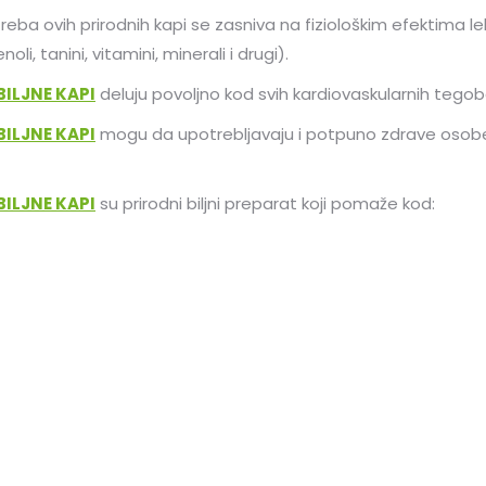
reba ovih prirodnih kapi se zasniva na fiziološkim efektima leko
noli, tanini, vitamini, minerali i drugi).
ILJNE KAPI
deluju povoljno kod svih kardiovaskularnih tegob
ILJNE KAPI
mogu da upotrebljavaju i potpuno zdrave osobe, 
ILJNE KAPI
su prirodni biljni preparat koji pomaže kod: