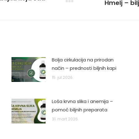
Hmelj – bi
Next
post:
Bolja cirkulacija na prirodan
način – prednosti biljnih kapi
15. jul 2026.
Loša krvna slika i anemija –
pomoć biljnih preparata
31. mart 2026.