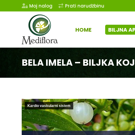
Moj nalog
Prati narudžbinu
HOME
BILJNA A
BELA IMELA – BILJKA KO
Kardio vaskularni sistem