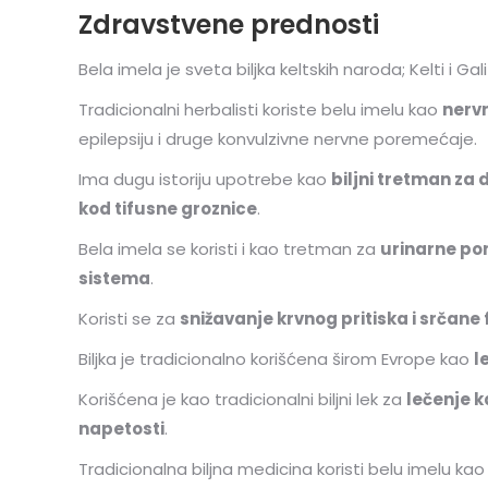
Zdravstvene prednosti
Bela imela je sveta biljka keltskih naroda; Kelti i Gali
Tradicionalni herbalisti koriste belu imelu kao
nervn
epilepsiju i druge konvulzivne nervne poremećaje.
Ima dugu istoriju upotrebe kao
biljni tretman za 
kod tifusne groznice
.
Bela imela se koristi i kao tretman za
urinarne por
sistema
.
Koristi se za
snižavanje krvnog pritiska i srčane
Biljka je tradicionalno korišćena širom Evrope kao
l
Korišćena je kao tradicionalni biljni lek za
lečenje k
napetosti
.
Tradicionalna biljna medicina koristi belu imelu ka