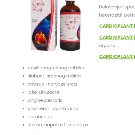
Delovanje i upot
heterozidi, polife
CARDIOPLANT B
CARDIOPLANT B
organa.
CARDIOPLANT B
povišenog krvnog pritiska
slabosti srčanog mišića
aritmije i nervoze srca
loše cirkulacije
angine pektoris
proširenih i bolnih vena
hemoroida
stresa, napetosti i nervoze.