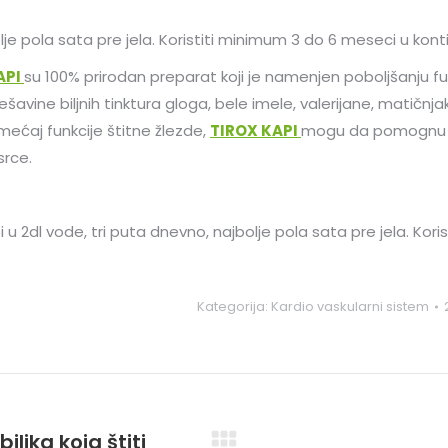
olje pola sata pre jela. Koristiti minimum 3 do 6 meseci u kont
API
su 100% prirodan preparat koji je namenjen poboljšanju fun
avine biljnih tinktura gloga, bele imele, valerijane, matičnjak
ećaj funkcije štitne žlezde,
TIROX KAPI
mogu da pomognu zah
srce.
i u 2dl vode, tri puta dnevno, najbolje pola sata pre jela. Ko
Kategorija:
Kardio vaskularni sistem
biljka koja štiti