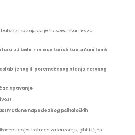
rbalisti smatraju da je to specifičan lek za
ktura od bele imele se koristi kao srčani tonik
z oslabljenog ili poremećenog stanja nervnog
oć za spavanje
.
jivost
.
i astmatične napade zbog psiholoških
ikasan spoljni tretman za leukoreju, giht i išijas.