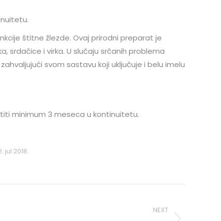
inuitetu.
kcije štitne žlezde. Ovaj prirodni preparat je
a, srdačice i virka. U slučaju srčanih problema
valjujući svom sastavu koji uključuje i belu imelu
ristiti minimum 3 meseca u kontinuitetu.
2. jul 2018.
NEXT