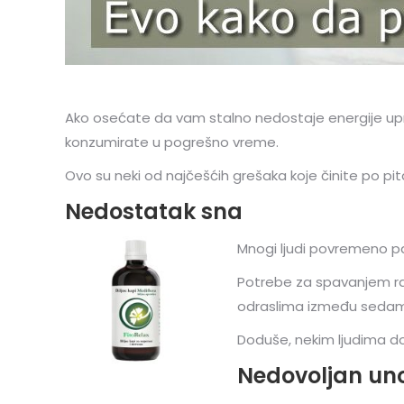
Ako osećate da vam stalno nedostaje energije upr
konzumirate u pogrešno vreme.
Ovo su neki od najčešćih grešaka koje činite po pita
Nedostatak sna
Mnogi ljudi povremeno 
Potrebe za spavanjem raz
odraslima između sedam
Doduše, nekim ljudima do
Nedovoljan un