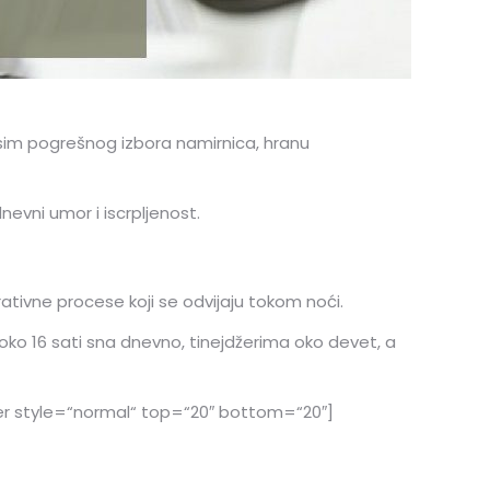
sim pogrešnog izbora namirnica, hranu
nevni umor i iscrpljenost.
ativne procese koji se odvijaju tokom noći.
oko 16 sati sna dnevno, tinejdžerima oko devet, a
ider style=“normal“ top=“20″ bottom=“20″]