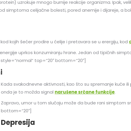
rotein) uzrokuje mnogo burnije reakcije organizma. Ipak, veliki 
od simptoma celijačne bolesti, pored anemije i dijareje, a bo
, kod kojih šećer prodire u ćelije i pretavara se u erergiju, kod
energije uprkos konzumiranju hrane. Jedan od tipičnih simp
r style=“normal“ top=“20″ bottom=“20″]
i
Kada svakodnevne aktivnosti, kao što su spremanje kuće ili 
onda je to možda signal
narušene srčane funkcije
.
Zapravo, umor u tom slučaju može da bude rani simptom srč
bottom=“20″]
Depresija