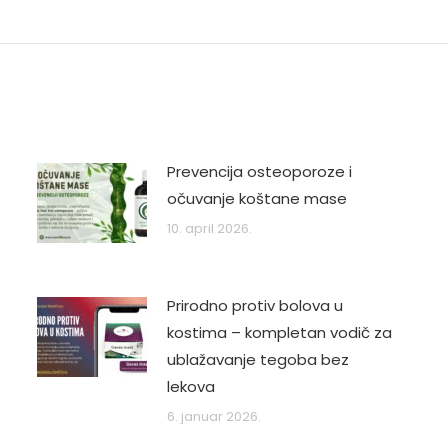
post:
Prevencija osteoporoze i
očuvanje koštane mase
10. april 2026.
Prirodno protiv bolova u
kostima – kompletan vodič za
ublažavanje tegoba bez
lekova
6. januar 2026.