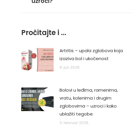
uzroci?
post:
Pročitajte i ...
Artritis – upala zglobova koja
izaziva bol i ukočenost
9. jun 2026.
Bolovi u leđima, ramenima,
vratu, kolenima i drugim
zglobovima – uzroci i kako
ublažiti tegobe
3. februar 2026.