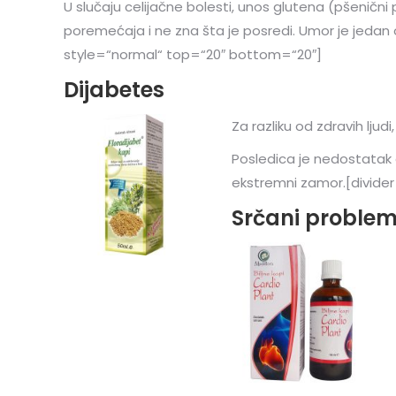
U slučaju celijačne bolesti, unos glutena (pšenični p
poremećaja i ne zna šta je posredi. Umor je jedan 
style=“normal“ top=“20″ bottom=“20″]
Dijabetes
Za razliku od zdravih ljudi
Posledica je nedostatak 
ekstremni zamor.[divide
Srčani problem