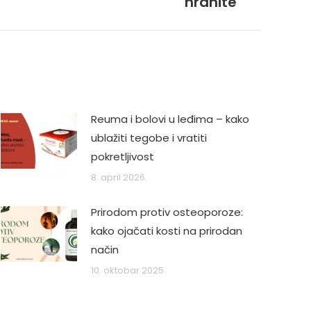
hranite
Reuma i bolovi u leđima – kako
ublažiti tegobe i vratiti
pokretljivost
8. april 2026.
Prirodom protiv osteoporoze:
kako ojačati kosti na prirodan
način
10. oktobar 2025.