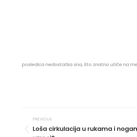
posledica nedostatka sna, što znatno utiče na me
Post
PREVIOUS
navigation
Loša cirkulacija u rukama i nogam
Previous