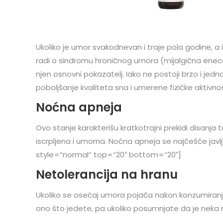
Ukoliko je umor svakodnevan i traje pola godine, a
radi o sindromu hroničnog umora (mijalgična enecefa
njen osnovni pokazatelj. Iako ne postoji brzo i je
poboljšanje kvaliteta sna i umerene fizičke aktivn
Noćna apneja
Ovo stanje karakterišu kratkotrajni prekidi disanj
iscrpljena i umorna. Noćna apneja se najčešće jav
style=“normal“ top=“20″ bottom=“20″]
Netolerancija na hranu
Ukoliko se osećaj umora pojača nakon konzumiranja
ono što jedete, pa ukoliko posumnjate da je neka nam