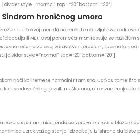
[divider style=“normal“ top=“20″ bottom=“20″]
Sindrom hroničnog umora
 izražen je u takvoj meri da ne možete obavljati svakodnevn
lopatija ili ME). Ovaj poremećaj manifestuje se različitim si
dnostavno rešenje za ovaj zdravstveni problem, ljudima koji
osti.[divider style=“normal“ top=“20″ bottom=“20″]
a tokom noći koji remete normalni ritam sna. Uprkos tome što
lja kod sredovečnih gojaznih muškaraca, a konzumiranje alko
 neke vrste namirnica, onda se verovatno radi o blažem obli
irnica uzrok vašeg stanja, izbacite je iz ishrane da biste potv