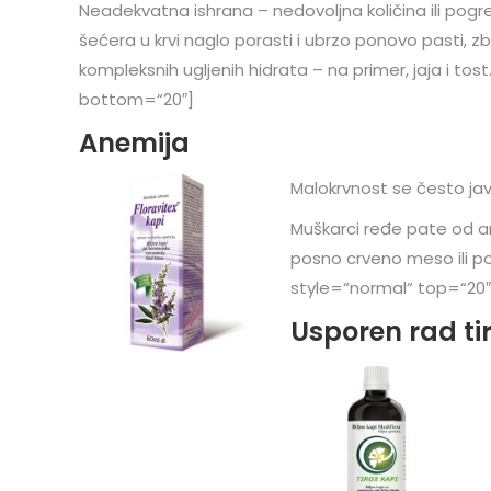
Neadekvatna ishrana – nedovoljna količina ili pog
šećera u krvi naglo porasti i ubrzo ponovo pasti, z
kompleksnih ugljenih hidrata – na primer, jaja i to
bottom=“20″]
Anemija
Malokrvnost se često jav
Muškarci ređe pate od an
posno crveno meso ili po
style=“normal“ top=“20
Usporen rad ti