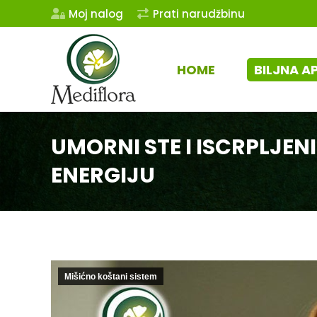
Moj nalog
Prati narudžbinu
HOME
BILJNA A
UMORNI STE I ISCRPLJEN
ENERGIJU
Mišićno koštani sistem