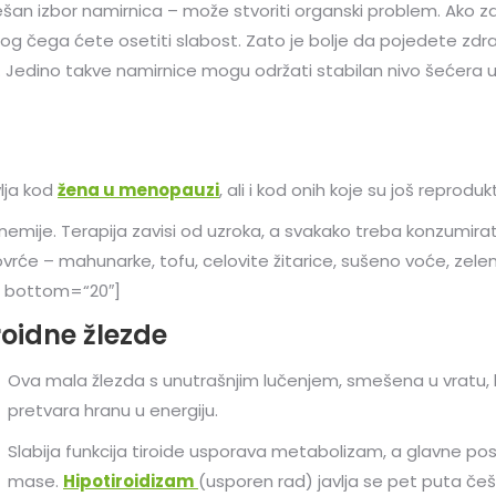
rešan izbor namirnica – može stvoriti organski problem. Ako
bog čega ćete osetiti slabost. Zato je bolje da pojedete zdrav
st. Jedino takve namirnice mogu održati stabilan nivo šećera u
lja kod
žena u menopauzi
, ali i kod onih koje su još reprod
emije. Terapija zavisi od uzroka, a svakako treba konzumirat
vrće – mahunarke, tofu, celovite žitarice, sušeno voće, zelen
″ bottom=“20″]
roidne žlezde
Ova mala žlezda s unutrašnjim lučenjem, smešena u vratu,
pretvara hranu u energiju.
Slabija funkcija tiroide usporava metabolizam, a glavne po
mase.
Hipotiroidizam
(usporen rad) javlja se pet puta češ